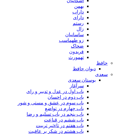
اشکانیان
بهمن
داراب
دارای
رستم
زال
ساسانیان
زو طهماسپ‏
ضحاک
فریدون
تهمورث
حافظ
دیوان حافظ
سعدی
بوستان سعدی
سرآغاز
باب اول در عدل و تدبیر و رای
باب دوم در احسان
باب سوم در عشق و مستی و شور
باب چهارم در تواضع
باب پنجم در باب تسلیم و رضا
باب ششم در قناعت
باب هفتم در تاءثیر تربیت
باب هشتم در شکر بر عافیت