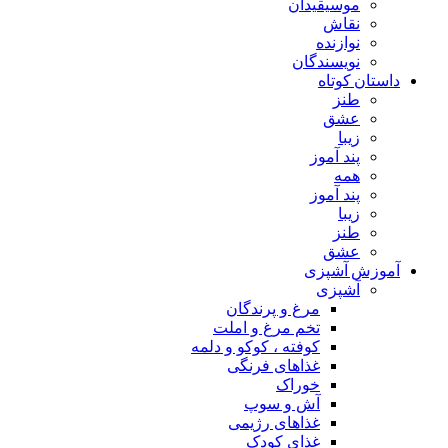
موسیقیدان
نقاش
نوازنده
نویسندگان
داستان کوتاه
طنز
عشق
زیبا
پند آموز
همه
پند آموز
زیبا
طنز
عشق
آموزش آشپزی
آشپزی
مرغ و پرندگان
تخم مرغ و املت
کوفته ، کوکو و دلمه
غذاهای فرنگی
خوراک
آش و سوپ
غذاهای رژیمی
غذای کودک