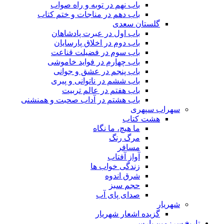
باب نهم در توبه و راه صواب
باب دهم در مناجات و ختم کتاب
گلستان سعدی
باب اول در عبرت پادشاهان
باب دوم در اخلاق پارسایان
باب سوم در فضیلت قناعت
باب چهارم در فواید خاموشى
باب پنجم در عشق و جوانى
باب ششم در ناتوانى و پیرى
باب هفتم در عالم تربیت
باب هشتم در آداب صحبت و همنشنى
سهراب سپهری
هشت کتاب
ما هیچ، ما نگاه
مرگ رنگ
مسافر
آواز آفتاب
زندگی خواب ها
شرق اندوه
حجم سبز
صدای پای آب
شهریار
گزیده اشعار شهریار
تاریخ سرزمین پارس