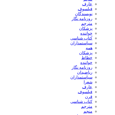
عارف
فیلسوف
نویسندگان
روزنامه نگار
مترجم
پزشکان
خواننده
کتاب شناسی
سیاستمداران
همه
پزشکان
خطاط
خواننده
روزنامه نگار
ریاضیدان
سیاستمداران
شعرا
عارف
فیلسوف
قرن
کتاب شناسی
مترجم
منجم