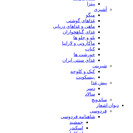
پیتزا
آشپزی
میگو
غذاهای گوشتی
ماهی و غذاهای دریایی
غذای گیاهخواران
پلو و چلو ها
ماکارونی و لازانیا
کباب
خورشت ها
غذای سنتی ایران
شیرینی
کیک و کلوچه
.بیسکویت
پیش غذا
دسر
سالاد
ساندویچ
دیوان اشعار
فردوسی
شاهنامه فردوسی
جمشید
اسکندر