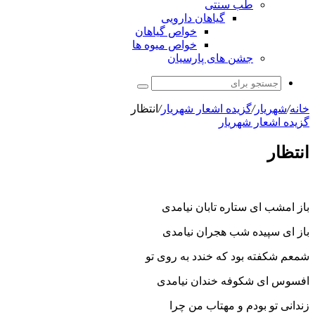
طب سنتی
گیاهان دارویی
خواص گیاهان
خواص میوه ها
جشن های پارسیان
جستجو
برای
خانه
/
شهریار
/
گزیده اشعار شهریار
/
انتظار
گزیده اشعار شهریار
انتظار
باز امشب ای ستاره تابان نیامدی
باز ای سپیده شب هجران نیامدی
شمعم شکفته بود که خندد به روی تو
افسوس ای شکوفه خندان نیامدی
زندانی تو بودم و مهتاب من چرا