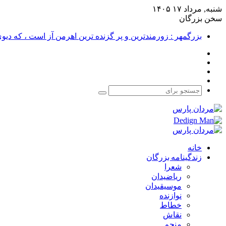
شنبه, مرداد ۱۷ ۱۴۰۵
سخن بزرگان
بزرگمهر : زورمندترین و پر گزنده ترین اهرمن آز است ، که دی
فیس
X
بوک
یوتیوب
اینستاگرام
جستجو
برای
خانه
زندگینامه بزرگان
شعرا
ریاضیدان
موسیقیدان
نوازنده
خطاط
نقاش
منجم