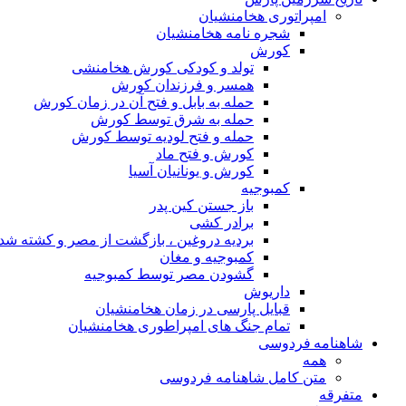
امپراتوری هخامنشیان
شجره نامه هخامنشیان
کورش
تولد و کودکی کورش هخامنشی
همسر و فرزندان کورش
حمله به بابل و فتح آن در زمان کورش
حمله به شرق توسط کورش
حمله و فتح لودیه توسط کورش
کورش و فتح ماد
کورش و یونانیان آسیا
کمبوجیه
باز جستن کین پدر
برادر کشی
بردیه دروغین ، بازگشت از مصر و کشته شد
کمبوجیه و مغان
گشودن مصر توسط کمبوجیه
داریوش
قبایل پارسی در زمان هخامنشیان
تمام جنگ های امپراطوری هخامنشیان
شاهنامه فردوسی
همه
متن کامل شاهنامه فردوسی
متفرقه