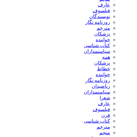
عارف
فیلسوف
نویسندگان
روزنامه نگار
مترجم
پزشکان
خواننده
کتاب شناسی
سیاستمداران
همه
پزشکان
خطاط
خواننده
روزنامه نگار
ریاضیدان
سیاستمداران
شعرا
عارف
فیلسوف
قرن
کتاب شناسی
مترجم
منجم