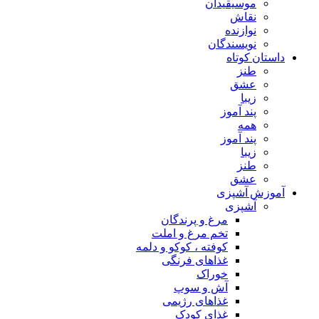
موسیقیدان
نقاش
نوازنده
نویسندگان
داستان کوتاه
طنز
عشق
زیبا
پند آموز
همه
پند آموز
زیبا
طنز
عشق
آموزش آشپزی
آشپزی
مرغ و پرندگان
تخم مرغ و املت
کوفته ، کوکو و دلمه
غذاهای فرنگی
خوراک
آش و سوپ
غذاهای رژیمی
غذای کودک