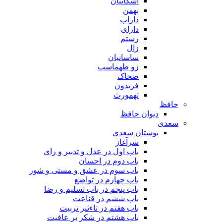
اشکانیان
بهمن
داراب
دارای
رستم
زال
ساسانیان
زو طهماسپ‏
ضحاک
فریدون
تهمورث
حافظ
دیوان حافظ
سعدی
بوستان سعدی
سرآغاز
باب اول در عدل و تدبیر و رای
باب دوم در احسان
باب سوم در عشق و مستی و شور
باب چهارم در تواضع
باب پنجم در باب تسلیم و رضا
باب ششم در قناعت
باب هفتم در تاءثیر تربیت
باب هشتم در شکر بر عافیت