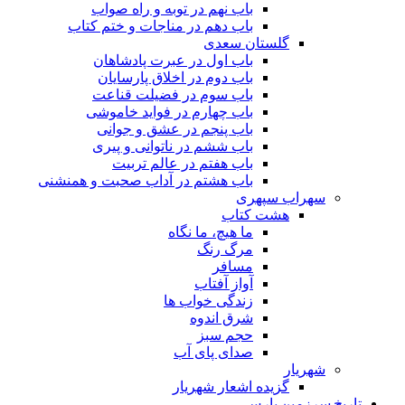
باب نهم در توبه و راه صواب
باب دهم در مناجات و ختم کتاب
گلستان سعدی
باب اول در عبرت پادشاهان
باب دوم در اخلاق پارسایان
باب سوم در فضیلت قناعت
باب چهارم در فواید خاموشى
باب پنجم در عشق و جوانى
باب ششم در ناتوانى و پیرى
باب هفتم در عالم تربیت
باب هشتم در آداب صحبت و همنشنى
سهراب سپهری
هشت کتاب
ما هیچ، ما نگاه
مرگ رنگ
مسافر
آواز آفتاب
زندگی خواب ها
شرق اندوه
حجم سبز
صدای پای آب
شهریار
گزیده اشعار شهریار
تاریخ سرزمین پارس