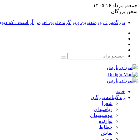
جمعه, مرداد ۱۶ ۱۴۰۵
سخن بزرگان
بزرگمهر : زورمندترین و پر گزنده ترین اهرمن آز است ، که دی
فیس
X
بوک
یوتیوب
اینستاگرام
جستجو
برای
خانه
زندگینامه بزرگان
شعرا
ریاضیدان
موسیقیدان
نوازنده
خطاط
نقاش
منجم