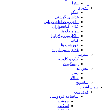
پیتزا
آشپزی
میگو
غذاهای گوشتی
ماهی و غذاهای دریایی
غذای گیاهخواران
پلو و چلو ها
ماکارونی و لازانیا
کباب
خورشت ها
غذای سنتی ایران
شیرینی
کیک و کلوچه
.بیسکویت
پیش غذا
دسر
سالاد
ساندویچ
دیوان اشعار
فردوسی
شاهنامه فردوسی
جمشید
اسکندر