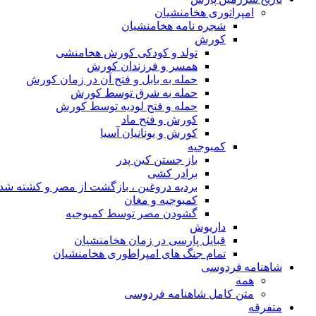
امپراتوری هخامنشیان
شجره نامه هخامنشیان
کورش
تولد و کودکی کورش هخامنشی
همسر و فرزندان کورش
حمله به بابل و فتح آن در زمان کورش
حمله به شرق توسط کورش
حمله و فتح لودیه توسط کورش
کورش و فتح ماد
کورش و یونانیان آسیا
کمبوجیه
باز جستن کین پدر
برادر کشی
بردیه دروغین ، بازگشت از مصر و کشته شد
کمبوجیه و مغان
گشودن مصر توسط کمبوجیه
داریوش
قبایل پارسی در زمان هخامنشیان
تمام جنگ های امپراطوری هخامنشیان
شاهنامه فردوسی
همه
متن کامل شاهنامه فردوسی
متفرقه