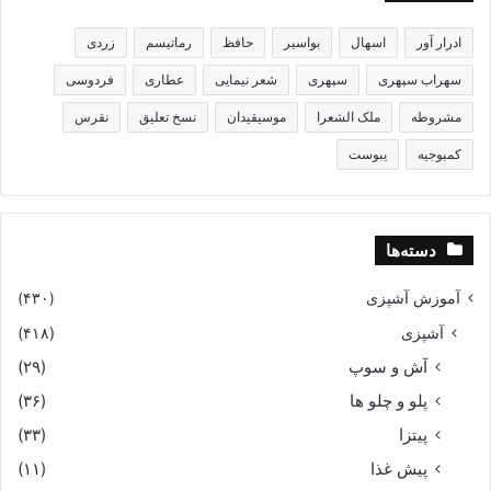
ادرار آور
اسهال
بواسیر
حافظ
رماتیسم
زردی
سهراب سپهری
سپهری
شعر نیمایی
عطاری
فردوسی
مشروطه
ملک الشعرا
موسیقیدان
نسخ تعلیق
نقرس
کمبوجیه
یبوست
دسته‌ها
آموزش آشپزی
(۴۳۰)
آشپزی
(۴۱۸)
آش و سوپ
(۲۹)
پلو و چلو ها
(۳۶)
پیتزا
(۳۳)
پیش غذا
(۱۱)