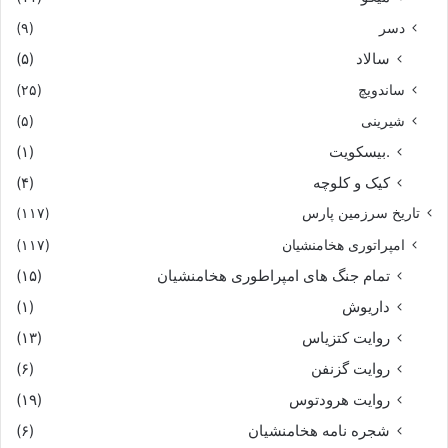
دسر
(۹)
سالاد
(۵)
ساندویچ
(۲۵)
شیرینی
(۵)
.بیسکویت
(۱)
کیک و کلوچه
(۴)
تاریخ سرزمین پارس
(۱۱۷)
امپراتوری هخامنشیان
(۱۱۷)
تمام جنگ های امپراطوری هخامنشیان
(۱۵)
داریوش
(۱)
روایت کتزیاس
(۱۳)
روایت گزنفن
(۶)
روایت هرودتوس
(۱۹)
شجره نامه هخامنشیان
(۶)