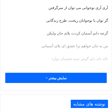
آری آری نوجوانی می توان از سرگرفتن
گر توان با نوجوانان ریخت، طرح زندگانی
گرچه دانم آسمان کردت بلای جان ولیکن
من به جان خواهم ترا عشق ای بلای آسمانی
ناله نای دلم گوش سیه چشمان نوازد
کاین پریشان موغزالان را بسی کردم شبانی
نمایش بیشتر
گوش بر زنگ صدای کودکانم تا چه باشد
کاروان گم کرده را بانگ درای کاروانی
نوشته های مشابه
زندگانی گر کسی بی عشق خواهد من نخواهم