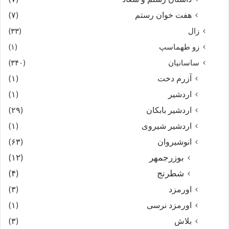
هفت خوان رستم‏
(۷)
زال
(۳۳)
زو طهماسپ‏
(۱)
ساسانیان
(۳۴۰)
آزرم دخت
(۱)
اردشیر
(۱)
اردشیر بابکان
(۲۹)
اردشیر شیروی
(۱)
انوشیروان
(۶۳)
بوزرجمهر
(۱۲)
شطرنج
(۴)
اورمزد
(۳)
اورمزد نرسى‏
(۱)
بلاش
(۳)