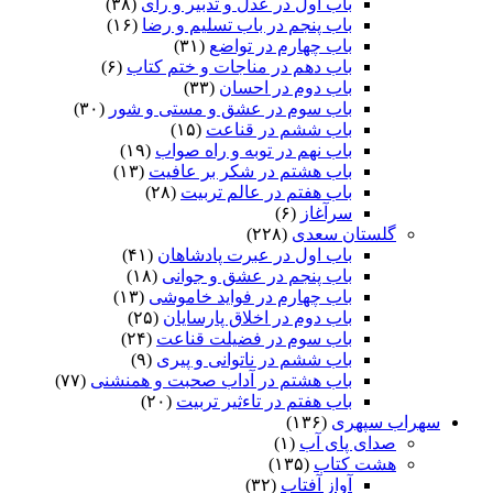
باب اول در عدل و تدبیر و رای
(۳۸)
باب پنجم در باب تسلیم و رضا
(۱۶)
باب چهارم در تواضع
(۳۱)
باب دهم در مناجات و ختم کتاب
(۶)
باب دوم در احسان
(۳۳)
باب سوم در عشق و مستی و شور
(۳۰)
باب ششم در قناعت
(۱۵)
باب نهم در توبه و راه صواب
(۱۹)
باب هشتم در شکر بر عافیت
(۱۳)
باب هفتم در عالم تربیت
(۲۸)
سرآغاز
(۶)
گلستان سعدی
(۲۲۸)
باب اول در عبرت پادشاهان
(۴۱)
باب پنجم در عشق و جوانى
(۱۸)
باب چهارم در فواید خاموشى
(۱۳)
باب دوم در اخلاق پارسایان
(۲۵)
باب سوم در فضیلت قناعت
(۲۴)
باب ششم در ناتوانى و پیرى
(۹)
باب هشتم در آداب صحبت و همنشنى
(۷۷)
باب هفتم در تاءثیر تربیت
(۲۰)
سهراب سپهری
(۱۳۶)
صدای پای آب
(۱)
هشت کتاب
(۱۳۵)
آواز آفتاب
(۳۲)