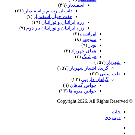
اسفندیار
(۴۹)
داستان رستم و اسفندیار
(۳۱)
هفت خوان اسفندیار
(۷)
رزم ایرانیان و تورانیان
(۱۹)
رزم ایرانیان و تورانیان بار دوم
(۷)
لهراسب
(۳)
منوچهر
(۸)
نوذر
(۹)
هماى چهرزاد
(۳)
هوشنگ
(۳)
شهریار
(۱۵۷)
گزیده اشعار شهریار
(۱۵۷)
طب سنتی
(۲۲)
گیاهان دارویی
(۲۲)
خواص گیاهان
(۹)
خواص میوه ها
(۱۳)
© Copyright 2026, All Rights Reserved
خانه
درباره‌ی
فیس
X
بوک