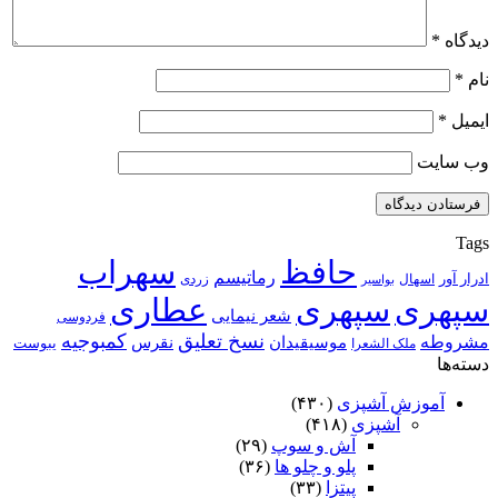
دیدگاه
*
نام
*
ایمیل
*
وب‌ سایت
Tags
حافظ
سهراب
رماتیسم
ادرار آور
اسهال
زردی
بواسیر
سپهری
سپهری
عطاری
شعر نیمایی
فردوسی
نسخ تعلیق
کمبوجیه
مشروطه
موسیقیدان
نقرس
یبوست
ملک الشعرا
دسته‌ها
آموزش آشپزی
(۴۳۰)
آشپزی
(۴۱۸)
آش و سوپ
(۲۹)
پلو و چلو ها
(۳۶)
پیتزا
(۳۳)