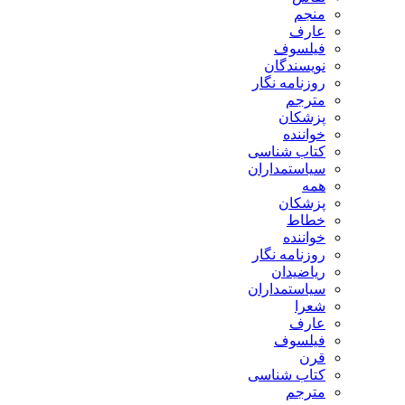
منجم
عارف
فیلسوف
نویسندگان
روزنامه نگار
مترجم
پزشکان
خواننده
کتاب شناسی
سیاستمداران
همه
پزشکان
خطاط
خواننده
روزنامه نگار
ریاضیدان
سیاستمداران
شعرا
عارف
فیلسوف
قرن
کتاب شناسی
مترجم