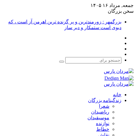
جمعه, مرداد ۱۶ ۱۴۰۵
سخن بزرگان
بزرگمهر : زورمندترین و پر گزنده ترین اهرمن آز است ، که
دیوی است ستمکار و دیر ساز
فیس
X
بوک
یوتیوب
اینستاگرام
جستجو
برای
خانه
زندگینامه بزرگان
شعرا
ریاضیدان
موسیقیدان
نوازنده
خطاط
نقاش