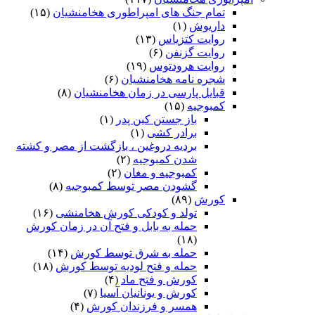
تمام جنگ های امپراطوری هخامنشیان
(۱۵)
داریوش
(۱)
روایت کتزیاس
(۱۳)
روایت گزنفن
(۶)
روایت هرودتوس
(۱۹)
شجره نامه هخامنشیان
(۶)
قبایل پارسی در زمان هخامنشیان
(۸)
کمبوجیه
(۱۵)
باز جستن کین پدر
(۱)
برادر کشی
(۱)
بردیه دروغین ، بازگشت از مصر و کشته
شدن کمبوجیه
(۲)
کمبوجیه و مغان
(۲)
گشودن مصر توسط کمبوجیه
(۸)
کورش
(۸۹)
تولد و کودکی کورش هخامنشی
(۱۶)
حمله به بابل و فتح آن در زمان کورش
(۱۸)
حمله به شرق توسط کورش
(۱۴)
حمله و فتح لودیه توسط کورش
(۱۸)
کورش و فتح ماد
(۴)
کورش و یونانیان آسیا
(۷)
همسر و فرزندان کورش
(۴)