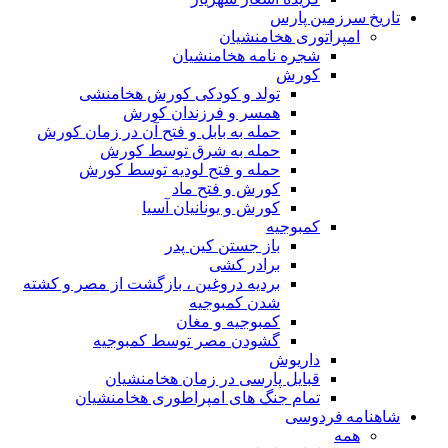
تاریخ سرزمین پارس
امپراتوری هخامنشیان
شجره نامه هخامنشیان
کورش
تولد و کودکی کورش هخامنشی
همسر و فرزندان کورش
حمله به بابل و فتح آن در زمان کورش
حمله به شرق توسط کورش
حمله و فتح لودیه توسط کورش
کورش و فتح ماد
کورش و یونانیان آسیا
کمبوجیه
باز جستن کین پدر
برادر کشی
بردیه دروغین ، بازگشت از مصر و کشته
شدن کمبوجیه
کمبوجیه و مغان
گشودن مصر توسط کمبوجیه
داریوش
قبایل پارسی در زمان هخامنشیان
تمام جنگ های امپراطوری هخامنشیان
شاهنامه فردوسی
همه