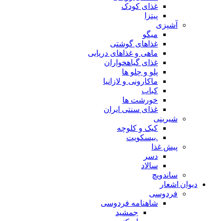
غذای کودک
پیتزا
آشپزی
میگو
غذاهای گوشتی
ماهی و غذاهای دریایی
غذای گیاهخواران
پلو و چلو ها
ماکارونی و لازانیا
کباب
خورشت ها
غذای سنتی ایران
شیرینی
کیک و کلوچه
.بیسکویت
پیش غذا
دسر
سالاد
ساندویچ
دیوان اشعار
فردوسی
شاهنامه فردوسی
جمشید