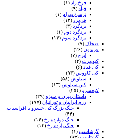
فرخ زاد
(۱)
قباد
(۹)
نرسئ بهرام‏
(۱)
هرمزد
(۱۳)
یزدگرد
(۳)
یزدگرد دوم
(۱)
یزدگرد سوم
(۱۴)
ضحاک
(۷)
فریدون
(۲۶)
ایرج
(۷)
کیومرث
(۲)
کی قباد
(۶)
کی کاووس
(۹۳)
سیاوش
(۵۸)
کین سیاوش
(۱۳)
کیخسرو
(۲۵۴)
داستان بیژن و منیژه
(۲۹)
رزم ایرانیان و تورانیان
(۱۷۷)
جنگ بزرگ کی خسرو با افراسیاب
(۴۴)
جنگ دوازده رخ
(۱۴)
جنگ یازده رخ
(۱۴)
گرشاسپ
(۱)
گشتاسب
(۹۳)