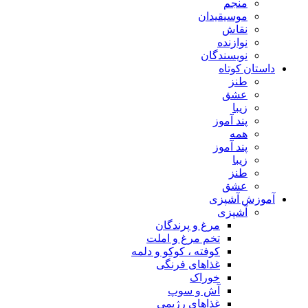
منجم
موسیقیدان
نقاش
نوازنده
نویسندگان
داستان کوتاه
طنز
عشق
زیبا
پند آموز
همه
پند آموز
زیبا
طنز
عشق
آموزش آشپزی
آشپزی
مرغ و پرندگان
تخم مرغ و املت
کوفته ، کوکو و دلمه
غذاهای فرنگی
خوراک
آش و سوپ
غذاهای رژیمی