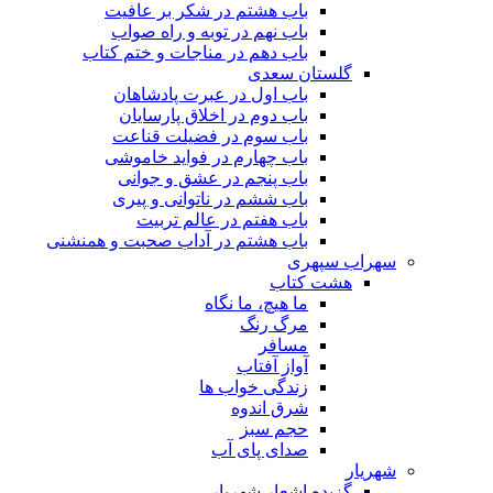
باب هشتم در شکر بر عافیت
باب نهم در توبه و راه صواب
باب دهم در مناجات و ختم کتاب
گلستان سعدی
باب اول در عبرت پادشاهان
باب دوم در اخلاق پارسایان
باب سوم در فضیلت قناعت
باب چهارم در فواید خاموشى
باب پنجم در عشق و جوانى
باب ششم در ناتوانى و پیرى
باب هفتم در عالم تربیت
باب هشتم در آداب صحبت و همنشنى
سهراب سپهری
هشت کتاب
ما هیچ، ما نگاه
مرگ رنگ
مسافر
آواز آفتاب
زندگی خواب ها
شرق اندوه
حجم سبز
صدای پای آب
شهریار
گزیده اشعار شهریار