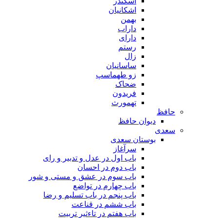
اسکندر
اشکانیان
بهمن
داراب
دارای
رستم
زال
ساسانیان
زو طهماسپ‏
ضحاک
فریدون
تهمورث
حافظ
دیوان حافظ
سعدی
بوستان سعدی
سرآغاز
باب اول در عدل و تدبیر و رای
باب دوم در احسان
باب سوم در عشق و مستی و شور
باب چهارم در تواضع
باب پنجم در باب تسلیم و رضا
باب ششم در قناعت
باب هفتم در تاءثیر تربیت