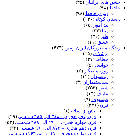
جشن های ایرانیان
(۴۵)
حافظ
(۹۸)
دیوان حافظ
(۹۸)
داستان کوتاه
(۱۳۰)
پند آموز
(۶۵)
زیبا
(۳۷)
طنز
(۳۱)
عشق
(۱۱)
زندگینامه بزرگان ایران زمین
(۴۳۳)
پزشکان
(۱۵)
خطاط
(۳۷)
خواننده
(۵)
روزنامه نگار
(۶)
ریاضیدان
(۱۴)
سیاستمداران
(۳)
شعرا
(۳۵۳)
عارف
(۱۴)
فیلسوف
(۹)
قرن
(۳۷۶)
پیش از اسلام
(۱)
قرن پنجم هجری – ۳۸۸ الی ۴۸۵ شمسی
(۲۹)
قرن چهارم هجری – ۲۹۱ الی ۳۸۸ شمسی
(۵۳)
قرن دهم هجری – ۸۷۳ الی ۹۷۰ شمسی
(۳۳)
قرن دوازده هجری – ۱۰۶۷ الی ۱۱۶۴ شمسی