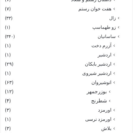
هفت خوان رستم‏
(۷)
زال
(۳۳)
زو طهماسپ‏
(۱)
ساسانیان
(۳۴۰)
آزرم دخت
(۱)
اردشیر
(۱)
اردشیر بابکان
(۲۹)
اردشیر شیروی
(۱)
انوشیروان
(۶۳)
بوزرجمهر
(۱۲)
شطرنج
(۴)
اورمزد
(۳)
اورمزد نرسى‏
(۱)
بلاش
(۳)