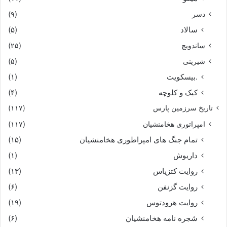
دسر
(۹)
سالاد
(۵)
ساندویچ
(۲۵)
شیرینی
(۵)
.بیسکویت
(۱)
کیک و کلوچه
(۴)
تاریخ سرزمین پارس
(۱۱۷)
امپراتوری هخامنشیان
(۱۱۷)
تمام جنگ های امپراطوری هخامنشیان
(۱۵)
داریوش
(۱)
روایت کتزیاس
(۱۳)
روایت گزنفن
(۶)
روایت هرودتوس
(۱۹)
شجره نامه هخامنشیان
(۶)