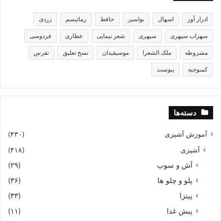
ادرار آور
اسهال
بواسیر
حافظ
رماتیسم
زردی
سهراب سپهری
سپهری
شعر نیمایی
عطاری
فردوسی
مشروطه
ملک الشعرا
موسیقیدان
نسخ تعلیق
نقرس
کمبوجیه
یبوست
دسته‌ها
آموزش آشپزی
(۴۳۰)
آشپزی
(۴۱۸)
آش و سوپ
(۲۹)
پلو و چلو ها
(۳۶)
پیتزا
(۳۳)
پیش غذا
(۱۱)