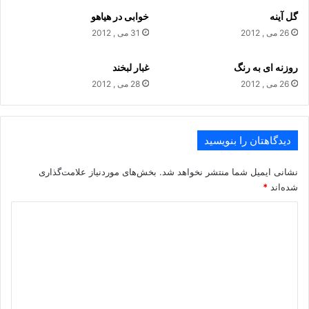
گل آینه
خوابی در هیاهو
تراوش سیاه نگاهش با زمزمه سبز علف ها آمیخت.
26 می , 2012
31 می , 2012
و ناگاه
روزنه ای به رنگ
غبار لبخند
26 می , 2012
28 می , 2012
از آتش لب هایش جرقه لبخندی پرید.
در ته چشمانش ، تپه شب فرو ریخت .
دیدگاهتان را بنویسید
و من،
نشانی ایمیل شما منتشر نخواهد شد.
بخش‌های موردنیاز علامت‌گذاری
شده‌اند
*
در شکوه تماشا، فراموشی صدا بودم.
د
ی
.
د
گ
سپهری
سهراب سپهری
عطاری
ا