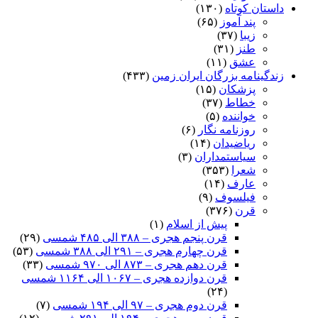
داستان کوتاه
(۱۳۰)
پند آموز
(۶۵)
زیبا
(۳۷)
طنز
(۳۱)
عشق
(۱۱)
زندگینامه بزرگان ایران زمین
(۴۳۳)
پزشکان
(۱۵)
خطاط
(۳۷)
خواننده
(۵)
روزنامه نگار
(۶)
ریاضیدان
(۱۴)
سیاستمداران
(۳)
شعرا
(۳۵۳)
عارف
(۱۴)
فیلسوف
(۹)
قرن
(۳۷۶)
پیش از اسلام
(۱)
قرن پنجم هجری – ۳۸۸ الی ۴۸۵ شمسی
(۲۹)
قرن چهارم هجری – ۲۹۱ الی ۳۸۸ شمسی
(۵۳)
قرن دهم هجری – ۸۷۳ الی ۹۷۰ شمسی
(۳۳)
قرن دوازده هجری – ۱۰۶۷ الی ۱۱۶۴ شمسی
(۲۴)
قرن دوم هجری – ۹۷ الی ۱۹۴ شمسی
(۷)