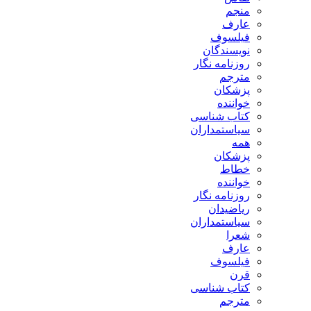
منجم
عارف
فیلسوف
نویسندگان
روزنامه نگار
مترجم
پزشکان
خواننده
کتاب شناسی
سیاستمداران
همه
پزشکان
خطاط
خواننده
روزنامه نگار
ریاضیدان
سیاستمداران
شعرا
عارف
فیلسوف
قرن
کتاب شناسی
مترجم