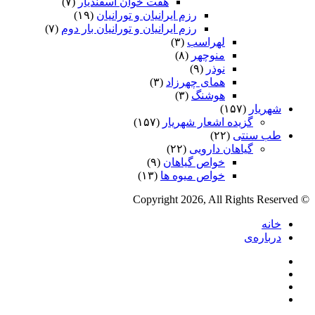
هفت خوان اسفندیار
(۷)
رزم ایرانیان و تورانیان
(۱۹)
رزم ایرانیان و تورانیان بار دوم
(۷)
لهراسب
(۳)
منوچهر
(۸)
نوذر
(۹)
هماى چهرزاد
(۳)
هوشنگ
(۳)
شهریار
(۱۵۷)
گزیده اشعار شهریار
(۱۵۷)
طب سنتی
(۲۲)
گیاهان دارویی
(۲۲)
خواص گیاهان
(۹)
خواص میوه ها
(۱۳)
© Copyright 2026, All Rights Reserved
خانه
درباره‌ی
فیس
X
بوک
یوتیوب
اینستاگرام