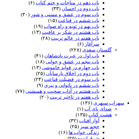
باب دهم در مناجات و ختم کتاب
(۶)
باب دوم در احسان
(۳۳)
باب سوم در عشق و مستی و شور
(۳۰)
باب ششم در قناعت
(۱۵)
باب نهم در توبه و راه صواب
(۱۹)
باب هشتم در شکر بر عافیت
(۱۳)
باب هفتم در عالم تربیت
(۲۸)
سرآغاز
(۶)
گلستان سعدی
(۲۲۸)
باب اول در عبرت پادشاهان
(۴۱)
باب پنجم در عشق و جوانى
(۱۸)
باب چهارم در فواید خاموشى
(۱۳)
باب دوم در اخلاق پارسایان
(۲۵)
باب سوم در فضیلت قناعت
(۲۴)
باب ششم در ناتوانى و پیرى
(۹)
باب هشتم در آداب صحبت و همنشنى
(۷۷)
باب هفتم در تاءثیر تربیت
(۲۰)
سهراب سپهری
(۱۳۶)
صدای پای آب
(۱)
هشت کتاب
(۱۳۵)
آواز آفتاب
(۳۲)
حجم سبز
(۲۵)
زندگی خواب ها
(۱۶)
شرق اندوه
(۲۵)