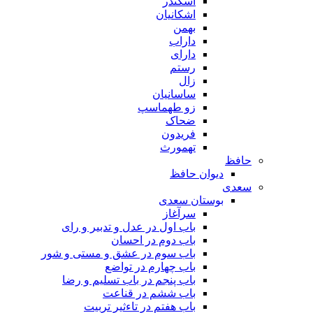
اسکندر
اشکانیان
بهمن
داراب
دارای
رستم
زال
ساسانیان
زو طهماسپ‏
ضحاک
فریدون
تهمورث
حافظ
دیوان حافظ
سعدی
بوستان سعدی
سرآغاز
باب اول در عدل و تدبیر و رای
باب دوم در احسان
باب سوم در عشق و مستی و شور
باب چهارم در تواضع
باب پنجم در باب تسلیم و رضا
باب ششم در قناعت
باب هفتم در تاءثیر تربیت