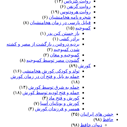
روایت کتزیاس
(۱۳)
روایت گزنفن
(۶)
روایت هرودتوس
(۱۹)
شجره نامه هخامنشیان
(۶)
قبایل پارسی در زمان هخامنشیان
(۸)
کمبوجیه
(۱۵)
باز جستن کین پدر
(۱)
برادر کشی
(۱)
بردیه دروغین ، بازگشت از مصر و کشته
شدن کمبوجیه
(۲)
کمبوجیه و مغان
(۲)
گشودن مصر توسط کمبوجیه
(۸)
کورش
(۸۹)
تولد و کودکی کورش هخامنشی
(۱۶)
حمله به بابل و فتح آن در زمان کورش
(۱۸)
حمله به شرق توسط کورش
(۱۴)
حمله و فتح لودیه توسط کورش
(۱۸)
کورش و فتح ماد
(۴)
کورش و یونانیان آسیا
(۷)
همسر و فرزندان کورش
(۴)
جشن های ایرانیان
(۴۵)
حافظ
(۹۸)
دیوان حافظ
(۹۸)