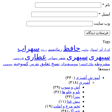
نام
*
ایمیل
*
وب‌ سایت
Tags
حافظ
سهراب
رماتیسم
ادرار آور
اسهال
زردی
بواسیر
سپهری
سپهری
عطاری
شعر نیمایی
فردوسی
نسخ تعلیق
کمبوجیه
مشروطه
موسیقیدان
نقرس
یبوست
ملک الشعرا
دسته‌ها
آموزش آشپزی
(۴۳۰)
آشپزی
(۴۱۸)
آش و سوپ
(۲۹)
پلو و چلو ها
(۳۶)
پیتزا
(۳۳)
پیش غذا
(۱۱)
تخم مرغ و املت
(۱۹)
خوراک
(۳۸)