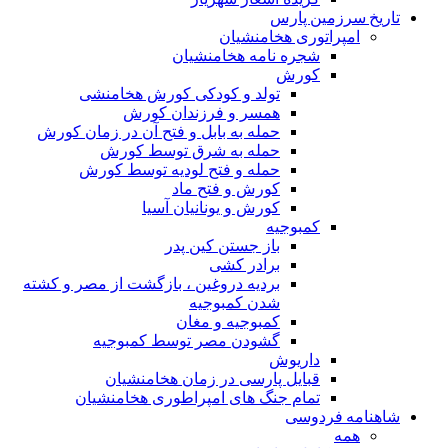
تاریخ سرزمین پارس
امپراتوری هخامنشیان
شجره نامه هخامنشیان
کورش
تولد و کودکی کورش هخامنشی
همسر و فرزندان کورش
حمله به بابل و فتح آن در زمان کورش
حمله به شرق توسط کورش
حمله و فتح لودیه توسط کورش
کورش و فتح ماد
کورش و یونانیان آسیا
کمبوجیه
باز جستن کین پدر
برادر کشی
بردیه دروغین ، بازگشت از مصر و کشته
شدن کمبوجیه
کمبوجیه و مغان
گشودن مصر توسط کمبوجیه
داریوش
قبایل پارسی در زمان هخامنشیان
تمام جنگ های امپراطوری هخامنشیان
شاهنامه فردوسی
همه