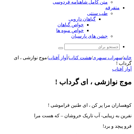
متن کامل شاهنامه فردوسی
متفرقه
طب سنتی
گیاهان دارویی
خواص گیاهان
خواص میوه ها
جشن های پارسیان
جستجو
برای
خانه
/
سهراب سپهری
/
هشت کتاب
/
آواز آفتاب
/
موج نوازشی ، ای
گرداب !
آواز آفتاب
موج نوازشی ، ای گرداب !
کوهساران مرا پر کن ، ای طنین فراموشی !
نفرین به زیبایی- آب تاریک خروشان – که هست مرا
فرو پیچد و برد!