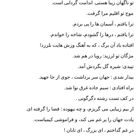
تو ناگهان زیبا هستی. اندامت گردابی است.
موج تو اقلیم مرا گرفت.
ترا یافتم ، آسمان ها را پی بردم.
ترا یافتم ، درها را گشودم، شاخه را خواندم.
افتاده باد آن برگ ، که به آهنگ وزش هایت نلرزد!
مژگان تو لرزید: رویا در هم شد.
تپیدی: شیره گل بگردش آمد.
بیدار شدی : جهان سر برداشت ، جوی از جا جهید.
براه افتادی : سیم جاده غرق نوا شد.
در کف تست رشته دگرگونی .
از بیم زیبایی می گریزم، و چه بیهوده : فضا را گرفته ای.
یادت جهان را پر غم می کند، و فراموشی کیمیاست.
در غم گداختم ، ای بزرگ ، ای تابان !