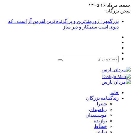
جمعه, مرداد ۱۶ ۱۴۰۵
سخن بزرگان
بزرگمهر : زورمندترین و پر گزنده ترین اهرمن آز است ، که
دیوی است ستمکار و دیر ساز
فیس
X
بوک
یوتیوب
اینستاگرام
جستجو
برای
خانه
زندگینامه بزرگان
شعرا
ریاضیدان
موسیقیدان
نوازنده
خطاط
نقاش