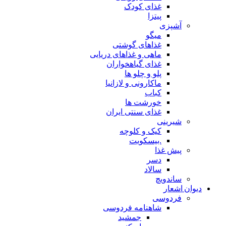
غذای کودک
پیتزا
آشپزی
میگو
غذاهای گوشتی
ماهی و غذاهای دریایی
غذای گیاهخواران
پلو و چلو ها
ماکارونی و لازانیا
کباب
خورشت ها
غذای سنتی ایران
شیرینی
کیک و کلوچه
.بیسکویت
پیش غذا
دسر
سالاد
ساندویچ
دیوان اشعار
فردوسی
شاهنامه فردوسی
جمشید