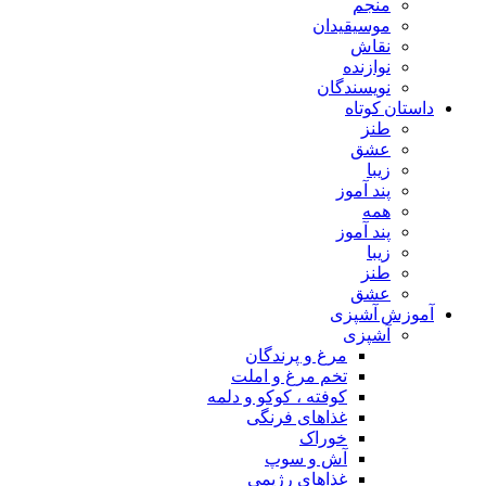
منجم
موسیقیدان
نقاش
نوازنده
نویسندگان
داستان کوتاه
طنز
عشق
زیبا
پند آموز
همه
پند آموز
زیبا
طنز
عشق
آموزش آشپزی
آشپزی
مرغ و پرندگان
تخم مرغ و املت
کوفته ، کوکو و دلمه
غذاهای فرنگی
خوراک
آش و سوپ
غذاهای رژیمی