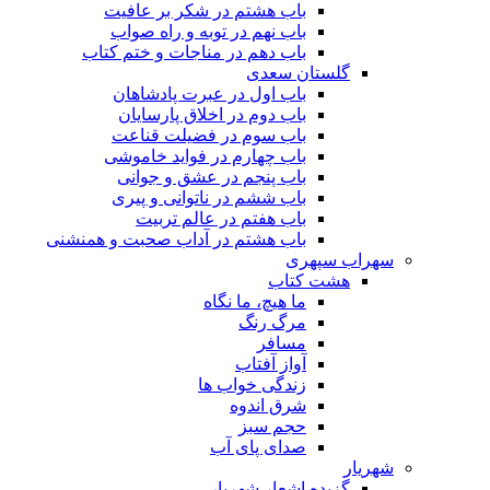
باب هشتم در شکر بر عافیت
باب نهم در توبه و راه صواب
باب دهم در مناجات و ختم کتاب
گلستان سعدی
باب اول در عبرت پادشاهان
باب دوم در اخلاق پارسایان
باب سوم در فضیلت قناعت
باب چهارم در فواید خاموشى
باب پنجم در عشق و جوانى
باب ششم در ناتوانى و پیرى
باب هفتم در عالم تربیت
باب هشتم در آداب صحبت و همنشنى
سهراب سپهری
هشت کتاب
ما هیچ، ما نگاه
مرگ رنگ
مسافر
آواز آفتاب
زندگی خواب ها
شرق اندوه
حجم سبز
صدای پای آب
شهریار
گزیده اشعار شهریار