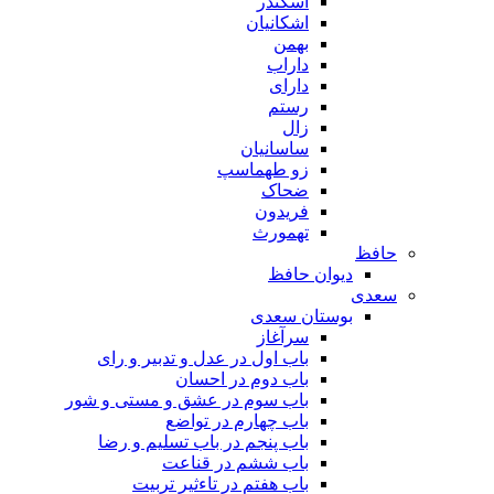
اسکندر
اشکانیان
بهمن
داراب
دارای
رستم
زال
ساسانیان
زو طهماسپ‏
ضحاک
فریدون
تهمورث
حافظ
دیوان حافظ
سعدی
بوستان سعدی
سرآغاز
باب اول در عدل و تدبیر و رای
باب دوم در احسان
باب سوم در عشق و مستی و شور
باب چهارم در تواضع
باب پنجم در باب تسلیم و رضا
باب ششم در قناعت
باب هفتم در تاءثیر تربیت