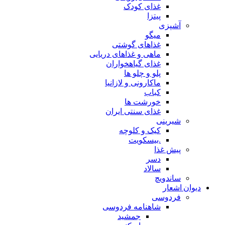
غذای کودک
پیتزا
آشپزی
میگو
غذاهای گوشتی
ماهی و غذاهای دریایی
غذای گیاهخواران
پلو و چلو ها
ماکارونی و لازانیا
کباب
خورشت ها
غذای سنتی ایران
شیرینی
کیک و کلوچه
.بیسکویت
پیش غذا
دسر
سالاد
ساندویچ
دیوان اشعار
فردوسی
شاهنامه فردوسی
جمشید