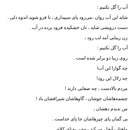
آب را گل نکنیم :
شاید این آب روان ،می‌رود پای سپیداری ، تا فرو شوید اندوه دلی .
دست درویشی شاید ، نان خشکیده فرود برده در آب .
زن زیبایی آمد لب رود ،
آب را گل نکنیم :
روی زیبا دو برابر شده است .
چه گوارا این آب!
چه زلال این رود!
مردم بالادست ، چه صفایی دارند !
چشمه‌هاشان جوشان ، گاوهاشان شیرافشان باد !
من ندیدم دهشان ،
بی گمان پای چپرهاشان جا پای خداست .
ماهتاب آنجا ، می‌کند روشن پهنای کلام .