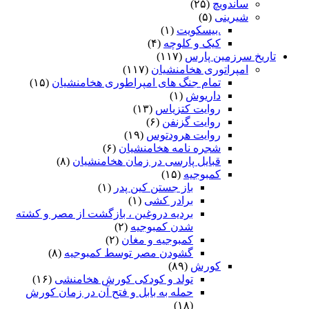
ساندویچ
(۲۵)
شیرینی
(۵)
.بیسکویت
(۱)
کیک و کلوچه
(۴)
تاریخ سرزمین پارس
(۱۱۷)
امپراتوری هخامنشیان
(۱۱۷)
تمام جنگ های امپراطوری هخامنشیان
(۱۵)
داریوش
(۱)
روایت کتزیاس
(۱۳)
روایت گزنفن
(۶)
روایت هرودتوس
(۱۹)
شجره نامه هخامنشیان
(۶)
قبایل پارسی در زمان هخامنشیان
(۸)
کمبوجیه
(۱۵)
باز جستن کین پدر
(۱)
برادر کشی
(۱)
بردیه دروغین ، بازگشت از مصر و کشته
شدن کمبوجیه
(۲)
کمبوجیه و مغان
(۲)
گشودن مصر توسط کمبوجیه
(۸)
کورش
(۸۹)
تولد و کودکی کورش هخامنشی
(۱۶)
حمله به بابل و فتح آن در زمان کورش
(۱۸)