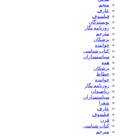
منجم
عارف
فیلسوف
نویسندگان
روزنامه نگار
مترجم
پزشکان
خواننده
کتاب شناسی
سیاستمداران
همه
پزشکان
خطاط
خواننده
روزنامه نگار
ریاضیدان
سیاستمداران
شعرا
عارف
فیلسوف
قرن
کتاب شناسی
مترجم