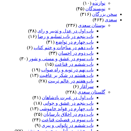
نوازنده
(۱۰)
نویسندگان
(۴۵)
سخن بزرگان
(۳۱۶)
سعدی
(۴۶۴)
بوستان سعدی
(۲۳۶)
باب اول در عدل و تدبیر و رای
(۳۸)
باب پنجم در باب تسلیم و رضا
(۱۶)
باب چهارم در تواضع
(۳۱)
باب دهم در مناجات و ختم کتاب
(۶)
باب دوم در احسان
(۳۳)
باب سوم در عشق و مستی و شور
(۳۰)
باب ششم در قناعت
(۱۵)
باب نهم در توبه و راه صواب
(۱۹)
باب هشتم در شکر بر عافیت
(۱۳)
باب هفتم در عالم تربیت
(۲۸)
سرآغاز
(۶)
گلستان سعدی
(۲۲۸)
باب اول در عبرت پادشاهان
(۴۱)
باب پنجم در عشق و جوانى
(۱۸)
باب چهارم در فواید خاموشى
(۱۳)
باب دوم در اخلاق پارسایان
(۲۵)
باب سوم در فضیلت قناعت
(۲۴)
باب ششم در ناتوانى و پیرى
(۹)
باب هشتم در آداب صحبت و همنشنى
(۷۷)