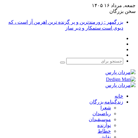
جمعه, مرداد ۱۶ ۱۴۰۵
سخن بزرگان
بزرگمهر : زورمندترین و پر گزنده ترین اهرمن آز است ، که
دیوی است ستمکار و دیر ساز
فیس
X
بوک
یوتیوب
اینستاگرام
جستجو
برای
خانه
زندگینامه بزرگان
شعرا
ریاضیدان
موسیقیدان
نوازنده
خطاط
نقاش