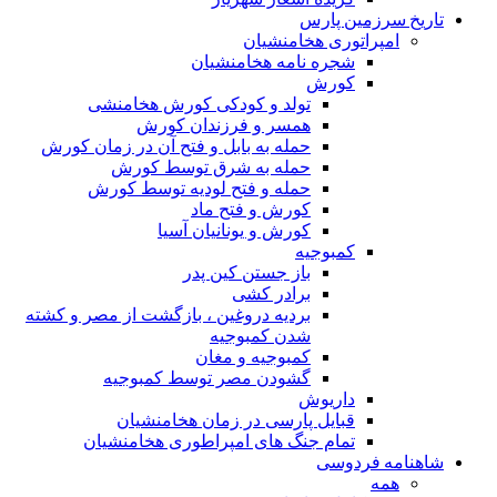
تاریخ سرزمین پارس
امپراتوری هخامنشیان
شجره نامه هخامنشیان
کورش
تولد و کودکی کورش هخامنشی
همسر و فرزندان کورش
حمله به بابل و فتح آن در زمان کورش
حمله به شرق توسط کورش
حمله و فتح لودیه توسط کورش
کورش و فتح ماد
کورش و یونانیان آسیا
کمبوجیه
باز جستن کین پدر
برادر کشی
بردیه دروغین ، بازگشت از مصر و کشته
شدن کمبوجیه
کمبوجیه و مغان
گشودن مصر توسط کمبوجیه
داریوش
قبایل پارسی در زمان هخامنشیان
تمام جنگ های امپراطوری هخامنشیان
شاهنامه فردوسی
همه