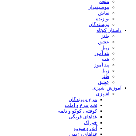
منجم
موسیقیدان
نقاش
نوازنده
نویسندگان
داستان کوتاه
طنز
عشق
زیبا
پند آموز
همه
پند آموز
زیبا
طنز
عشق
آموزش آشپزی
آشپزی
مرغ و پرندگان
تخم مرغ و املت
کوفته ، کوکو و دلمه
غذاهای فرنگی
خوراک
آش و سوپ
غذاهای رژیمی