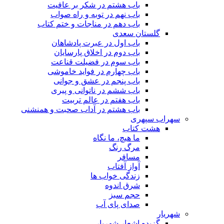
باب هشتم در شکر بر عافیت
باب نهم در توبه و راه صواب
باب دهم در مناجات و ختم کتاب
گلستان سعدی
باب اول در عبرت پادشاهان
باب دوم در اخلاق پارسایان
باب سوم در فضیلت قناعت
باب چهارم در فواید خاموشى
باب پنجم در عشق و جوانى
باب ششم در ناتوانى و پیرى
باب هفتم در عالم تربیت
باب هشتم در آداب صحبت و همنشنى
سهراب سپهری
هشت کتاب
ما هیچ، ما نگاه
مرگ رنگ
مسافر
آواز آفتاب
زندگی خواب ها
شرق اندوه
حجم سبز
صدای پای آب
شهریار
گزیده اشعار شهریار