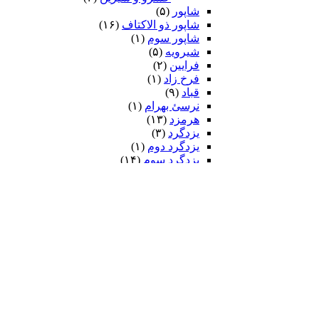
شاپور
(۵)
شاپور ذو الاکتاف
(۱۶)
شاپور سوم‏
(۱)
شیرویه
(۵)
فرایین
(۲)
فرخ زاد
(۱)
قباد
(۹)
نرسئ بهرام‏
(۱)
هرمزد
(۱۳)
یزدگرد
(۳)
یزدگرد دوم
(۱)
یزدگرد سوم
(۱۴)
ضحاک
(۷)
فریدون
(۲۶)
ایرج
(۷)
کیومرث
(۲)
کی قباد
(۶)
کی کاووس
(۹۳)
سیاوش
(۵۸)
کین سیاوش
(۱۳)
کیخسرو
(۲۵۴)
داستان بیژن و منیژه
(۲۹)
رزم ایرانیان و تورانیان
(۱۷۷)