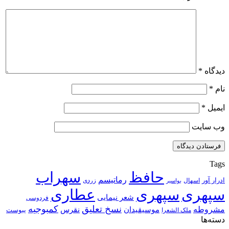
دیدگاه
*
نام
*
ایمیل
*
وب‌ سایت
Tags
حافظ
سهراب
رماتیسم
ادرار آور
اسهال
زردی
بواسیر
سپهری
سپهری
عطاری
شعر نیمایی
فردوسی
نسخ تعلیق
کمبوجیه
مشروطه
موسیقیدان
نقرس
یبوست
ملک الشعرا
دسته‌ها