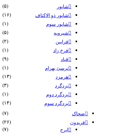
(۵)
شاپور
(۱۶)
شاپور ذو الاکتاف
(۱)
شاپور سوم‏
(۵)
شیرویه
(۲)
فرایین
(۱)
فرخ زاد
(۹)
قباد
(۱)
نرسئ بهرام‏
(۱۳)
هرمزد
(۳)
یزدگرد
(۱)
یزدگرد دوم
(۱۴)
یزدگرد سوم
(۷)
ضحاک
(۲۶)
فریدون
(۷)
ایرج