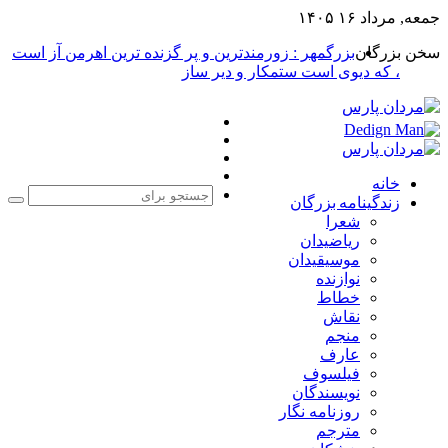
جمعه, مرداد ۱۶ ۱۴۰۵
سخن بزرگان
بزرگمهر : زورمندترین و پر گزنده ترین اهرمن آز است
، که دیوی است ستمکار و دیر ساز
فیس
X
بوک
یوتیوب
اینستاگرام
خانه
زندگینامه بزرگان
جست
شعرا
برا
ریاضیدان
موسیقیدان
نوازنده
خطاط
نقاش
منجم
عارف
فیلسوف
نویسندگان
روزنامه نگار
مترجم