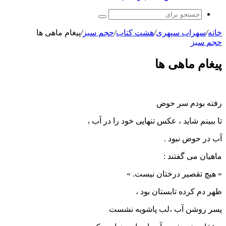
جستجو
برای
خانه
/
سهراب سپهری
/
هشت کتاب
/
حجم سبز
/
پیغام ماهی ها
حجم سبز
پیغام ماهی ها
رفته بودم سر حوض
تا ببینم شاید ، عکس تنهایی خود را در آب ،
آب در حوض نبود .
ماهیان می گفتند :
« هیچ تقصیر درختان نیست. »
ظهر دم کرده تابستان بود ،
پسر روشن آب ،لب پاشویه نشست