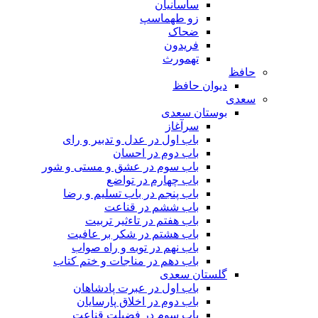
ساسانیان
زو طهماسپ‏
ضحاک
فریدون
تهمورث
حافظ
دیوان حافظ
سعدی
بوستان سعدی
سرآغاز
باب اول در عدل و تدبیر و رای
باب دوم در احسان
باب سوم در عشق و مستی و شور
باب چهارم در تواضع
باب پنجم در باب تسلیم و رضا
باب ششم در قناعت
باب هفتم در تاءثیر تربیت
باب هشتم در شکر بر عافیت
باب نهم در توبه و راه صواب
باب دهم در مناجات و ختم کتاب
گلستان سعدی
باب اول در عبرت پادشاهان
باب دوم در اخلاق پارسایان
باب سوم در فضیلت قناعت