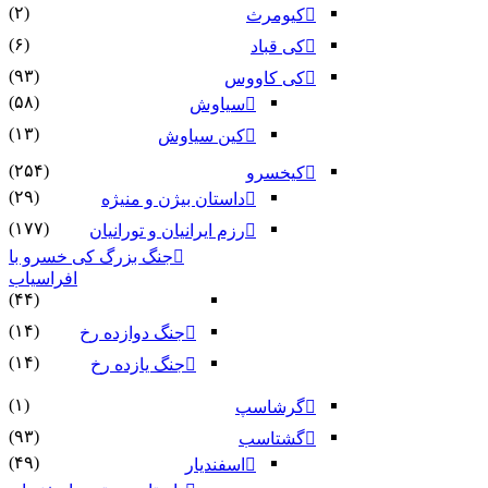
(۲)
کیومرث
(۶)
کی قباد
(۹۳)
کی کاووس
(۵۸)
سیاوش
(۱۳)
کین سیاوش
(۲۵۴)
کیخسرو
(۲۹)
داستان بیژن و منیژه
(۱۷۷)
رزم ایرانیان و تورانیان
جنگ بزرگ کی خسرو با
افراسیاب
(۴۴)
(۱۴)
جنگ دوازده رخ
(۱۴)
جنگ یازده رخ
(۱)
گرشاسپ
(۹۳)
گشتاسب
(۴۹)
اسفندیار