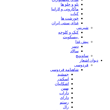
پلو و چلو ها
ماکارونی و لازانیا
کباب
خورشت ها
غذای سنتی ایران
شیرینی
کیک و کلوچه
.بیسکویت
پیش غذا
دسر
سالاد
ساندویچ
دیوان اشعار
فردوسی
شاهنامه فردوسی
جمشید
اسکندر
اشکانیان
بهمن
داراب
دارای
رستم
زال