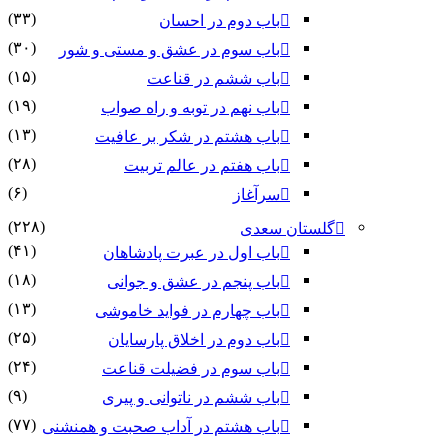
(۳۳)
باب دوم در احسان
(۳۰)
باب سوم در عشق و مستی و شور
(۱۵)
باب ششم در قناعت
(۱۹)
باب نهم در توبه و راه صواب
(۱۳)
باب هشتم در شکر بر عافیت
(۲۸)
باب هفتم در عالم تربیت
(۶)
سرآغاز
(۲۲۸)
گلستان سعدی
(۴۱)
باب اول در عبرت پادشاهان
(۱۸)
باب پنجم در عشق و جوانى
(۱۳)
باب چهارم در فواید خاموشى
(۲۵)
باب دوم در اخلاق پارسایان
(۲۴)
باب سوم در فضیلت قناعت
(۹)
باب ششم در ناتوانى و پیرى
(۷۷)
باب هشتم در آداب صحبت و همنشنى