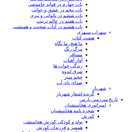
باب چهارم در فواید خاموشى
باب پنجم در عشق و جوانى
باب ششم در ناتوانى و پیرى
باب هفتم در عالم تربیت
باب هشتم در آداب صحبت و همنشنى
سهراب سپهری
هشت کتاب
ما هیچ، ما نگاه
مرگ رنگ
مسافر
آواز آفتاب
زندگی خواب ها
شرق اندوه
حجم سبز
صدای پای آب
شهریار
گزیده اشعار شهریار
تاریخ سرزمین پارس
امپراتوری هخامنشیان
شجره نامه هخامنشیان
کورش
تولد و کودکی کورش هخامنشی
همسر و فرزندان کورش