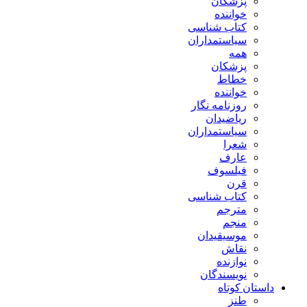
پزشکان
خواننده
کتاب شناسی
سیاستمداران
همه
پزشکان
خطاط
خواننده
روزنامه نگار
ریاضیدان
سیاستمداران
شعرا
عارف
فیلسوف
قرن
کتاب شناسی
مترجم
منجم
موسیقیدان
نقاش
نوازنده
نویسندگان
داستان کوتاه
طنز