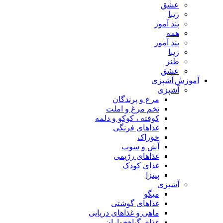
عشق
زیبا
پند آموز
همه
پند آموز
زیبا
طنز
عشق
آموزش آشپزی
آشپزی
مرغ و پرندگان
تخم مرغ و املت
کوفته ، کوکو و دلمه
غذاهای فرنگی
خوراک
آش و سوپ
غذاهای رژیمی
غذای کودک
پیتزا
آشپزی
میگو
غذاهای گوشتی
ماهی و غذاهای دریایی
غذای گیاهخواران