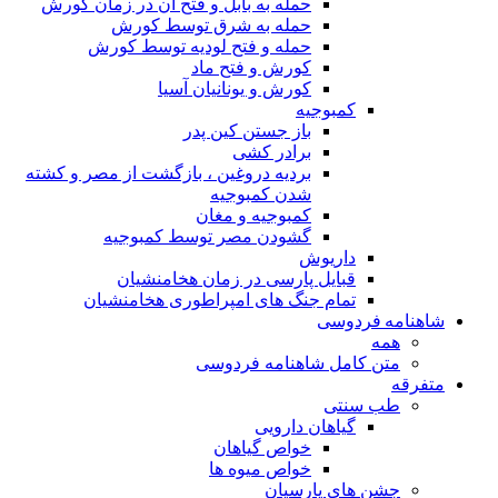
حمله به بابل و فتح آن در زمان کورش
حمله به شرق توسط کورش
حمله و فتح لودیه توسط کورش
کورش و فتح ماد
کورش و یونانیان آسیا
کمبوجیه
باز جستن کین پدر
برادر کشی
بردیه دروغین ، بازگشت از مصر و کشته
شدن کمبوجیه
کمبوجیه و مغان
گشودن مصر توسط کمبوجیه
داریوش
قبایل پارسی در زمان هخامنشیان
تمام جنگ های امپراطوری هخامنشیان
شاهنامه فردوسی
همه
متن کامل شاهنامه فردوسی
متفرقه
طب سنتی
گیاهان دارویی
خواص گیاهان
خواص میوه ها
جشن های پارسیان