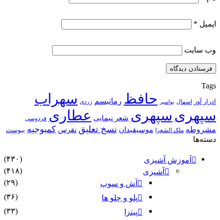
ایمیل
*
وب‌ سایت
Tags
حافظ
سهراب
رماتیسم
ادرار آور
اسهال
زردی
بواسیر
سپهری
سپهری
عطاری
شعر نیمایی
فردوسی
نسخ تعلیق
کمبوجیه
مشروطه
موسیقیدان
نقرس
یبوست
ملک الشعرا
دسته‌ها
(۴۳۰)
آموزش آشپزی
(۴۱۸)
آشپزی
(۲۹)
آش و سوپ
(۳۶)
پلو و چلو ها
(۳۳)
پیتزا