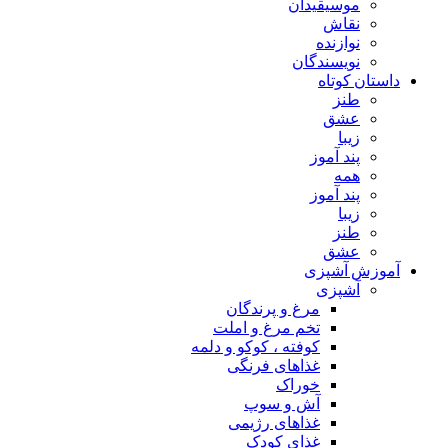
موسیقیدان
نقاش
نوازنده
نویسندگان
داستان کوتاه
طنز
عشق
زیبا
پند آموز
همه
پند آموز
زیبا
طنز
عشق
آموزش آشپزی
آشپزی
مرغ و پرندگان
تخم مرغ و املت
کوفته ، کوکو و دلمه
غذاهای فرنگی
خوراک
آش و سوپ
غذاهای رژیمی
غذای کودک