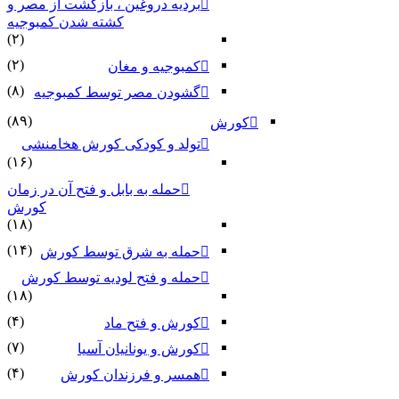
بردیه دروغین ، بازگشت از مصر و
کشته شدن کمبوجیه
(۲)
(۲)
کمبوجیه و مغان
(۸)
گشودن مصر توسط کمبوجیه
(۸۹)
کورش
تولد و کودکی کورش هخامنشی
(۱۶)
حمله به بابل و فتح آن در زمان
کورش
(۱۸)
(۱۴)
حمله به شرق توسط کورش
حمله و فتح لودیه توسط کورش
(۱۸)
(۴)
کورش و فتح ماد
(۷)
کورش و یونانیان آسیا
(۴)
همسر و فرزندان کورش