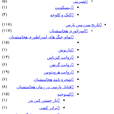
(۵)
شیرینی
(۱)
.بیسکویت
(۴)
کیک و کلوچه
(۱۱۷)
تاریخ سرزمین پارس
(۱۱۷)
امپراتوری هخامنشیان
تمام جنگ های امپراطوری هخامنشیان
(۱۵)
(۱)
داریوش
(۱۳)
روایت کتزیاس
(۶)
روایت گزنفن
(۱۹)
روایت هرودتوس
(۶)
شجره نامه هخامنشیان
(۸)
قبایل پارسی در زمان هخامنشیان
(۱۵)
کمبوجیه
(۱)
باز جستن کین پدر
(۱)
برادر کشی