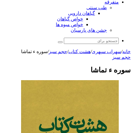
متفرقه
طب سنتی
گیاهان دارویی
خواص گیاهان
خواص میوه ها
جشن های پارسیان
جستجو
برای
خانه
/
سهراب سپهری
/
هشت کتاب
/
حجم سبز
/
سوره ء تماشا
حجم سبز
سوره ء تماشا