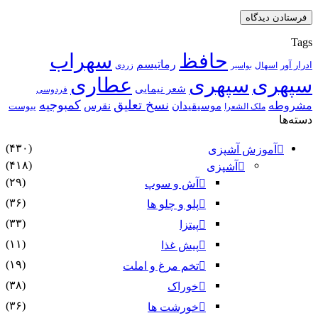
Tags
حافظ
سهراب
رماتیسم
ادرار آور
اسهال
زردی
بواسیر
سپهری
سپهری
عطاری
شعر نیمایی
فردوسی
نسخ تعلیق
کمبوجیه
مشروطه
موسیقیدان
نقرس
یبوست
ملک الشعرا
دسته‌ها
(۴۳۰)
آموزش آشپزی
(۴۱۸)
آشپزی
(۲۹)
آش و سوپ
(۳۶)
پلو و چلو ها
(۳۳)
پیتزا
(۱۱)
پیش غذا
(۱۹)
تخم مرغ و املت
(۳۸)
خوراک
(۳۶)
خورشت ها