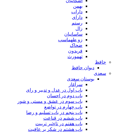
اشکانیان
بهمن
داراب
دارای
رستم
زال
ساسانیان
زو طهماسپ‏
ضحاک
فریدون
تهمورث
حافظ
دیوان حافظ
سعدی
بوستان سعدی
سرآغاز
باب اول در عدل و تدبیر و رای
باب دوم در احسان
باب سوم در عشق و مستی و شور
باب چهارم در تواضع
باب پنجم در باب تسلیم و رضا
باب ششم در قناعت
باب هفتم در تاءثیر تربیت
باب هشتم در شکر بر عافیت