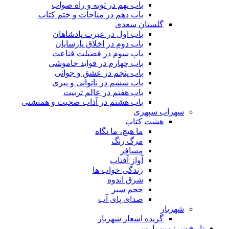
باب نهم در توبه و راه صواب
باب دهم در مناجات و ختم کتاب
گلستان سعدی
باب اول در عبرت پادشاهان
باب دوم در اخلاق پارسایان
باب سوم در فضیلت قناعت
باب چهارم در فواید خاموشى
باب پنجم در عشق و جوانى
باب ششم در ناتوانى و پیرى
باب هفتم در عالم تربیت
باب هشتم در آداب صحبت و همنشنى
سهراب سپهری
هشت کتاب
ما هیچ، ما نگاه
مرگ رنگ
مسافر
آواز آفتاب
زندگی خواب ها
شرق اندوه
حجم سبز
صدای پای آب
شهریار
گزیده اشعار شهریار
تاریخ سرزمین پارس