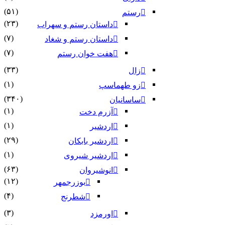
(۵۱)
رستم
(۲۳)
داستان رستم و سهراب
(۷)
داستان رستم و شغاد
(۷)
هفت خوان رستم‏
(۳۳)
زال
(۱)
زو طهماسپ‏
(۳۴۰)
ساسانیان
(۱)
آزرم دخت
(۱)
اردشیر
(۲۹)
اردشیر بابکان
(۱)
اردشیر شیروی
(۶۳)
انوشیروان
(۱۲)
بوزرجمهر
(۴)
شطرنج
(۳)
اورمزد