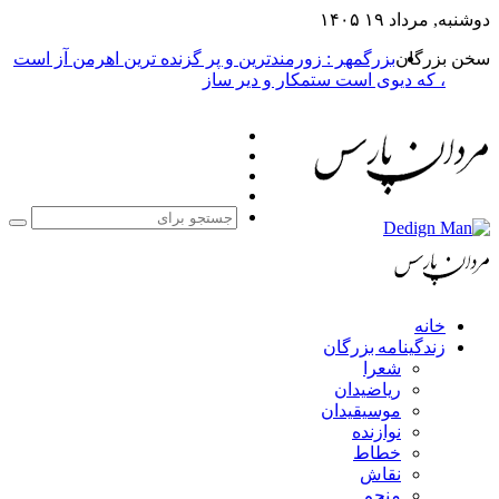
دوشنبه, مرداد ۱۹ ۱۴۰۵
سخن بزرگان
بزرگمهر : زورمندترین و پر گزنده ترین اهرمن آز است
، که دیوی است ستمکار و دیر ساز
فیس
X
بوک
یوتیوب
اینستاگرام
جست
برا
خانه
زندگینامه بزرگان
شعرا
ریاضیدان
موسیقیدان
نوازنده
خطاط
نقاش
منجم