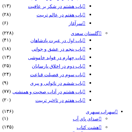
(۱۳)
باب هشتم در شکر بر عافیت
(۲۸)
باب هفتم در عالم تربیت
(۶)
سرآغاز
(۲۲۸)
گلستان سعدی
(۴۱)
باب اول در عبرت پادشاهان
(۱۸)
باب پنجم در عشق و جوانى
(۱۳)
باب چهارم در فواید خاموشى
(۲۵)
باب دوم در اخلاق پارسایان
(۲۴)
باب سوم در فضیلت قناعت
(۹)
باب ششم در ناتوانى و پیرى
(۷۷)
باب هشتم در آداب صحبت و همنشنى
(۲۰)
باب هفتم در تاءثیر تربیت
(۱۳۶)
سهراب سپهری
(۱)
صدای پای آب
(۱۳۵)
هشت کتاب