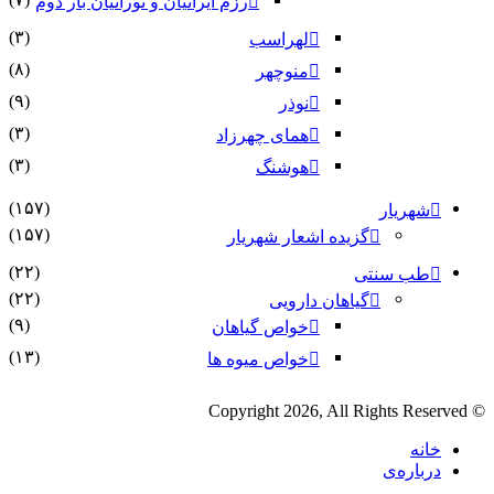
رزم ایرانیان و تورانیان بار دوم
(۳)
لهراسب
(۸)
منوچهر
(۹)
نوذر
(۳)
هماى چهرزاد
(۳)
هوشنگ
(۱۵۷)
شهریار
(۱۵۷)
گزیده اشعار شهریار
(۲۲)
طب سنتی
(۲۲)
گیاهان دارویی
(۹)
خواص گیاهان
(۱۳)
خواص میوه ها
© Copyright 2026, All Rights Reserved
خانه
درباره‌ی