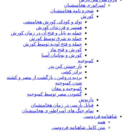
امپراتوری هخامنشیان
شجره نامه هخامنشیان
کورش
تولد و کودکی کورش هخامنشی
همسر و فرزندان کورش
حمله به بابل و فتح آن در زمان کورش
حمله به شرق توسط کورش
حمله و فتح لودیه توسط کورش
کورش و فتح ماد
کورش و یونانیان آسیا
کمبوجیه
باز جستن کین پدر
برادر کشی
بردیه دروغین ، بازگشت از مصر و کشته
شدن کمبوجیه
کمبوجیه و مغان
گشودن مصر توسط کمبوجیه
داریوش
قبایل پارسی در زمان هخامنشیان
تمام جنگ های امپراطوری هخامنشیان
شاهنامه فردوسی
همه
متن کامل شاهنامه فردوسی