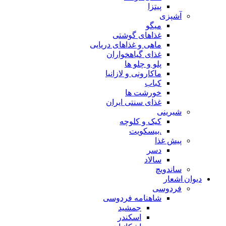
پیتزا
آشپزی
میگو
غذاهای گوشتی
ماهی و غذاهای دریایی
غذای گیاهخواران
پلو و چلو ها
ماکارونی و لازانیا
کباب
خورشت ها
غذای سنتی ایران
شیرینی
کیک و کلوچه
.بیسکویت
پیش غذا
دسر
سالاد
ساندویچ
دیوان اشعار
فردوسی
شاهنامه فردوسی
جمشید
اسکندر