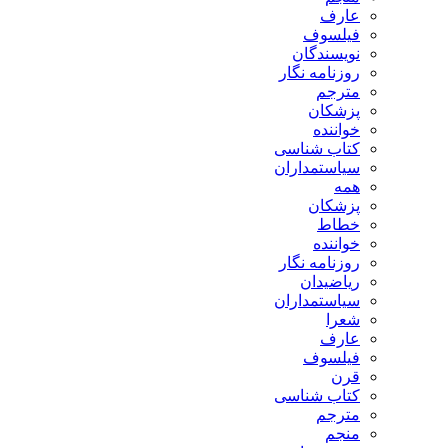
عارف
فیلسوف
نویسندگان
روزنامه نگار
مترجم
پزشکان
خواننده
کتاب شناسی
سیاستمداران
همه
پزشکان
خطاط
خواننده
روزنامه نگار
ریاضیدان
سیاستمداران
شعرا
عارف
فیلسوف
قرن
کتاب شناسی
مترجم
منجم