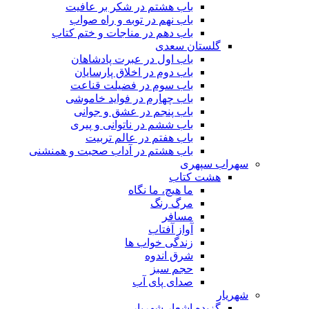
باب هشتم در شکر بر عافیت
باب نهم در توبه و راه صواب
باب دهم در مناجات و ختم کتاب
گلستان سعدی
باب اول در عبرت پادشاهان
باب دوم در اخلاق پارسایان
باب سوم در فضیلت قناعت
باب چهارم در فواید خاموشى
باب پنجم در عشق و جوانى
باب ششم در ناتوانى و پیرى
باب هفتم در عالم تربیت
باب هشتم در آداب صحبت و همنشنى
سهراب سپهری
هشت کتاب
ما هیچ، ما نگاه
مرگ رنگ
مسافر
آواز آفتاب
زندگی خواب ها
شرق اندوه
حجم سبز
صدای پای آب
شهریار
گزیده اشعار شهریار