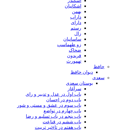
اسکندر
اشکانیان
بهمن
داراب
دارای
رستم
زال
ساسانیان
زو طهماسپ‏
ضحاک
فریدون
تهمورث
حافظ
دیوان حافظ
سعدی
بوستان سعدی
سرآغاز
باب اول در عدل و تدبیر و رای
باب دوم در احسان
باب سوم در عشق و مستی و شور
باب چهارم در تواضع
باب پنجم در باب تسلیم و رضا
باب ششم در قناعت
باب هفتم در تاءثیر تربیت