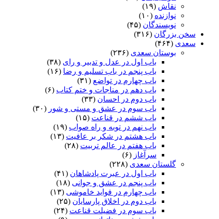
نقاش
(۱۹)
نوازنده
(۱۰)
نویسندگان
(۴۵)
سخن بزرگان
(۳۱۶)
سعدی
(۴۶۴)
بوستان سعدی
(۲۳۶)
باب اول در عدل و تدبیر و رای
(۳۸)
باب پنجم در باب تسلیم و رضا
(۱۶)
باب چهارم در تواضع
(۳۱)
باب دهم در مناجات و ختم کتاب
(۶)
باب دوم در احسان
(۳۳)
باب سوم در عشق و مستی و شور
(۳۰)
باب ششم در قناعت
(۱۵)
باب نهم در توبه و راه صواب
(۱۹)
باب هشتم در شکر بر عافیت
(۱۳)
باب هفتم در عالم تربیت
(۲۸)
سرآغاز
(۶)
گلستان سعدی
(۲۲۸)
باب اول در عبرت پادشاهان
(۴۱)
باب پنجم در عشق و جوانى
(۱۸)
باب چهارم در فواید خاموشى
(۱۳)
باب دوم در اخلاق پارسایان
(۲۵)
باب سوم در فضیلت قناعت
(۲۴)