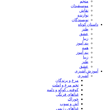
منجم
موسیقیدان
نقاش
نوازنده
نویسندگان
داستان کوتاه
طنز
عشق
زیبا
پند آموز
همه
پند آموز
زیبا
طنز
عشق
آموزش آشپزی
آشپزی
مرغ و پرندگان
تخم مرغ و املت
کوفته ، کوکو و دلمه
غذاهای فرنگی
خوراک
آش و سوپ
غذاهای رژیمی