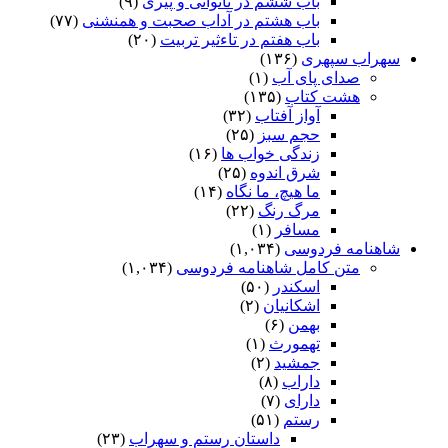
باب ششم در ناتوانى و پیرى
(۹)
باب هشتم در آداب صحبت و همنشنى
(۷۷)
باب هفتم در تاءثیر تربیت
(۲۰)
سهراب سپهری
(۱۳۶)
صدای پای آب
(۱)
هشت کتاب
(۱۳۵)
آواز آفتاب
(۳۲)
حجم سبز
(۲۵)
زندگی خواب ها
(۱۶)
شرق اندوه
(۲۵)
ما هیچ، ما نگاه
(۱۴)
مرگ رنگ
(۲۲)
مسافر
(۱)
شاهنامه فردوسی
(۱,۰۳۴)
متن کامل شاهنامه فردوسی
(۱,۰۳۴)
اسکندر
(۵۰)
اشکانیان
(۲)
بهمن
(۶)
تهمورث
(۱)
جمشید
(۲)
داراب
(۸)
دارای
(۷)
رستم
(۵۱)
داستان رستم و سهراب
(۲۳)