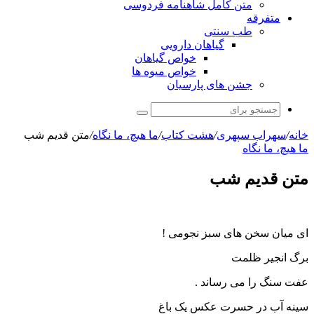
متن کامل شاهنامه فردوسی
متفرقه
طب سنتی
گیاهان دارویی
خواص گیاهان
خواص میوه ها
جشن های پارسیان
جستجو
برای
خانه
/
سهراب سپهری
/
هشت کتاب
/
ما هیچ، ما نگاه
/
متن قدیم شب
ما هیچ، ما نگاه
متن قدیم شب
ای میان سخن های سبز نجومی !
برگ انجیر ظلمت
عفت سنگ را می رساند .
سینه آب در حسرت عکس یک باغ