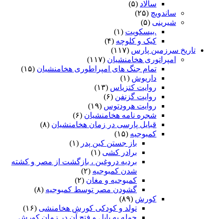
سالاد
(۵)
ساندویچ
(۲۵)
شیرینی
(۵)
.بیسکویت
(۱)
کیک و کلوچه
(۴)
تاریخ سرزمین پارس
(۱۱۷)
امپراتوری هخامنشیان
(۱۱۷)
تمام جنگ های امپراطوری هخامنشیان
(۱۵)
داریوش
(۱)
روایت کتزیاس
(۱۳)
روایت گزنفن
(۶)
روایت هرودتوس
(۱۹)
شجره نامه هخامنشیان
(۶)
قبایل پارسی در زمان هخامنشیان
(۸)
کمبوجیه
(۱۵)
باز جستن کین پدر
(۱)
برادر کشی
(۱)
بردیه دروغین ، بازگشت از مصر و کشته
شدن کمبوجیه
(۲)
کمبوجیه و مغان
(۲)
گشودن مصر توسط کمبوجیه
(۸)
کورش
(۸۹)
تولد و کودکی کورش هخامنشی
(۱۶)
حمله به بابل و فتح آن در زمان کورش