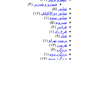
خسرو و شیرین
(۴)
شاپور
(۵)
شاپور ذو الاکتاف
(۱۶)
شاپور سوم‏
(۱)
شیرویه
(۵)
فرایین
(۲)
فرخ زاد
(۱)
قباد
(۹)
نرسئ بهرام‏
(۱)
هرمزد
(۱۳)
یزدگرد
(۳)
یزدگرد دوم
(۱)
یزدگرد سوم
(۱۴)
ضحاک
(۷)
فریدون
(۲۶)
ایرج
(۷)
کیومرث
(۲)
کی قباد
(۶)
کی کاووس
(۹۳)
سیاوش
(۵۸)
کین سیاوش
(۱۳)
کیخسرو
(۲۵۴)
داستان بیژن و منیژه
(۲۹)