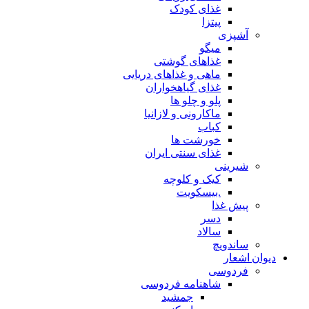
غذای کودک
پیتزا
آشپزی
میگو
غذاهای گوشتی
ماهی و غذاهای دریایی
غذای گیاهخواران
پلو و چلو ها
ماکارونی و لازانیا
کباب
خورشت ها
غذای سنتی ایران
شیرینی
کیک و کلوچه
.بیسکویت
پیش غذا
دسر
سالاد
ساندویچ
دیوان اشعار
فردوسی
شاهنامه فردوسی
جمشید