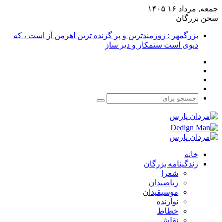
جمعه, مرداد ۱۶ ۱۴۰۵
سخن بزرگان
بزرگمهر : زورمندترین و پر گزنده ترین اهرمن آز است ، که
دیوی است ستمکار و دیر ساز
فیس
X
بوک
یوتیوب
اینستاگرام
جستجو
برای
خانه
زندگینامه بزرگان
شعرا
ریاضیدان
موسیقیدان
نوازنده
خطاط
نقاش