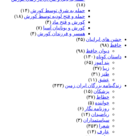
(۱۸)
حمله به شرق توسط کورش
(۱۴)
حمله و فتح لودیه توسط کورش
(۱۸)
کورش و فتح ماد
(۴)
کورش و یونانیان آسیا
(۷)
همسر و فرزندان کورش
(۴)
جشن های ایرانیان
(۴۵)
حافظ
(۹۸)
دیوان حافظ
(۹۸)
داستان کوتاه
(۱۳۰)
پند آموز
(۶۵)
زیبا
(۳۷)
طنز
(۳۱)
عشق
(۱۱)
زندگینامه بزرگان ایران زمین
(۴۳۳)
پزشکان
(۱۵)
خطاط
(۳۷)
خواننده
(۵)
روزنامه نگار
(۶)
ریاضیدان
(۱۴)
سیاستمداران
(۳)
شعرا
(۳۵۳)
عارف
(۱۴)