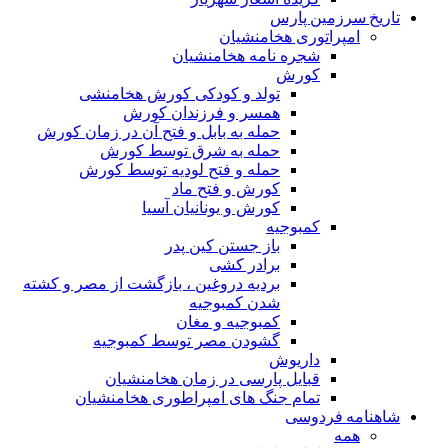
تاریخ سرزمین پارس
امپراتوری هخامنشیان
شجره نامه هخامنشیان
کورش
تولد و کودکی کورش هخامنشی
همسر و فرزندان کورش
حمله به بابل و فتح آن در زمان کورش
حمله به شرق توسط کورش
حمله و فتح لودیه توسط کورش
کورش و فتح ماد
کورش و یونانیان آسیا
کمبوجیه
باز جستن کین پدر
برادر کشی
بردیه دروغین ، بازگشت از مصر و کشته
شدن کمبوجیه
کمبوجیه و مغان
گشودن مصر توسط کمبوجیه
داریوش
قبایل پارسی در زمان هخامنشیان
تمام جنگ های امپراطوری هخامنشیان
شاهنامه فردوسی
همه