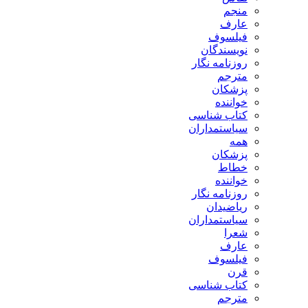
منجم
عارف
فیلسوف
نویسندگان
روزنامه نگار
مترجم
پزشکان
خواننده
کتاب شناسی
سیاستمداران
همه
پزشکان
خطاط
خواننده
روزنامه نگار
ریاضیدان
سیاستمداران
شعرا
عارف
فیلسوف
قرن
کتاب شناسی
مترجم