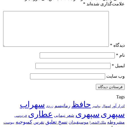
علامت‌گذاری شده‌اند
*
دیدگاه
*
نام
*
ایمیل
*
وب‌ سایت
Tags
حافظ
سهراب
رماتیسم
ادرار آور
اسهال
زردی
بواسیر
سپهری
سپهری
عطاری
شعر نیمایی
فردوسی
نسخ تعلیق
کمبوجیه
مشروطه
موسیقیدان
نقرس
یبوست
ملک الشعرا