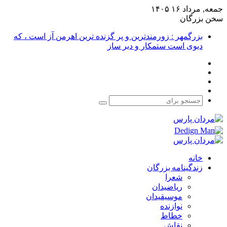
جمعه, مرداد ۱۶ ۱۴۰۵
سخن بزرگان
بزرگمهر : زورمندترین و پر گزنده ترین اهرمن آز است ، که
دیوی است ستمکار و دیر ساز
فیس
X
بوک
یوتیوب
اینستاگرام
جستجو
برای
خانه
زندگینامه بزرگان
شعرا
ریاضیدان
موسیقیدان
نوازنده
خطاط
نقاش