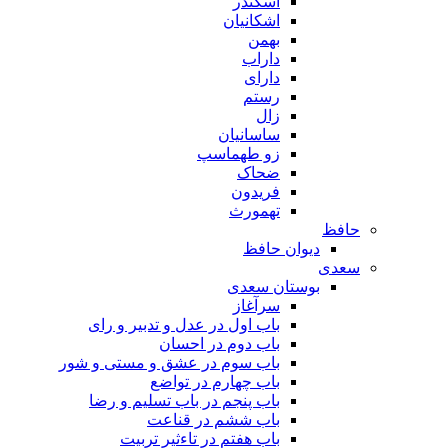
اسکندر
اشکانیان
بهمن
داراب
دارای
رستم
زال
ساسانیان
زو طهماسپ‏
ضحاک
فریدون
تهمورث
حافظ
دیوان حافظ
سعدی
بوستان سعدی
سرآغاز
باب اول در عدل و تدبیر و رای
باب دوم در احسان
باب سوم در عشق و مستی و شور
باب چهارم در تواضع
باب پنجم در باب تسلیم و رضا
باب ششم در قناعت
باب هفتم در تاءثیر تربیت