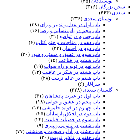
نویسندگان
(۴۵)
سخن بزرگان
(۳۱۶)
سعدی
(۴۶۴)
بوستان سعدی
(۲۳۶)
باب اول در عدل و تدبیر و رای
(۳۸)
باب پنجم در باب تسلیم و رضا
(۱۶)
باب چهارم در تواضع
(۳۱)
باب دهم در مناجات و ختم کتاب
(۶)
باب دوم در احسان
(۳۳)
باب سوم در عشق و مستی و شور
(۳۰)
باب ششم در قناعت
(۱۵)
باب نهم در توبه و راه صواب
(۱۹)
باب هشتم در شکر بر عافیت
(۱۳)
باب هفتم در عالم تربیت
(۲۸)
سرآغاز
(۶)
گلستان سعدی
(۲۲۸)
باب اول در عبرت پادشاهان
(۴۱)
باب پنجم در عشق و جوانى
(۱۸)
باب چهارم در فواید خاموشى
(۱۳)
باب دوم در اخلاق پارسایان
(۲۵)
باب سوم در فضیلت قناعت
(۲۴)
باب ششم در ناتوانى و پیرى
(۹)
باب هشتم در آداب صحبت و همنشنى
(۷۷)
باب هفتم در تاءثیر تربیت
(۲۰)