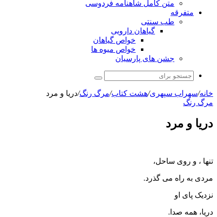
متن کامل شاهنامه فردوسی
متفرقه
طب سنتی
گیاهان دارویی
خواص گیاهان
خواص میوه ها
جشن های پارسیان
جستجو
برای
خانه
/
سهراب سپهری
/
هشت کتاب
/
مرگ رنگ
/
دریا و مرد
مرگ رنگ
دریا و مرد
تنها ، و روی ساحل،
مردی به راه می گذرد.
نزدیک پای او
دریا، همه صدا.