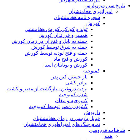
تاریخ سرزمین پارس
امپراتوری هخامنشیان
شجره نامه هخامنشیان
کورش
تولد و کودکی کورش هخامنشی
همسر و فرزندان کورش
حمله به بابل و فتح آن در زمان کورش
حمله به شرق توسط کورش
حمله و فتح لودیه توسط کورش
کورش و فتح ماد
کورش و یونانیان آسیا
کمبوجیه
باز جستن کین پدر
برادر کشی
بردیه دروغین ، بازگشت از مصر و کشته
شدن کمبوجیه
کمبوجیه و مغان
گشودن مصر توسط کمبوجیه
داریوش
قبایل پارسی در زمان هخامنشیان
تمام جنگ های امپراطوری هخامنشیان
شاهنامه فردوسی
همه