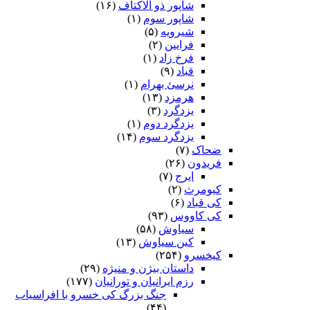
شاپور ذو الاکتاف
(۱۶)
شاپور سوم‏
(۱)
شیرویه
(۵)
فرایین
(۲)
فرخ زاد
(۱)
قباد
(۹)
نرسئ بهرام‏
(۱)
هرمزد
(۱۳)
یزدگرد
(۳)
یزدگرد دوم
(۱)
یزدگرد سوم
(۱۴)
ضحاک
(۷)
فریدون
(۲۶)
ایرج
(۷)
کیومرث
(۲)
کی قباد
(۶)
کی کاووس
(۹۳)
سیاوش
(۵۸)
کین سیاوش
(۱۳)
کیخسرو
(۲۵۴)
داستان بیژن و منیژه
(۲۹)
رزم ایرانیان و تورانیان
(۱۷۷)
جنگ بزرگ کی خسرو با افراسیاب
(۴۴)