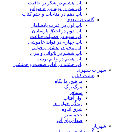
باب هشتم در شکر بر عافیت
باب نهم در توبه و راه صواب
باب دهم در مناجات و ختم کتاب
گلستان سعدی
باب اول در عبرت پادشاهان
باب دوم در اخلاق پارسایان
باب سوم در فضیلت قناعت
باب چهارم در فواید خاموشى
باب پنجم در عشق و جوانى
باب ششم در ناتوانى و پیرى
باب هفتم در عالم تربیت
باب هشتم در آداب صحبت و همنشنى
سهراب سپهری
هشت کتاب
ما هیچ، ما نگاه
مرگ رنگ
مسافر
آواز آفتاب
زندگی خواب ها
شرق اندوه
حجم سبز
صدای پای آب
شهریار
گزیده اشعار شهریار