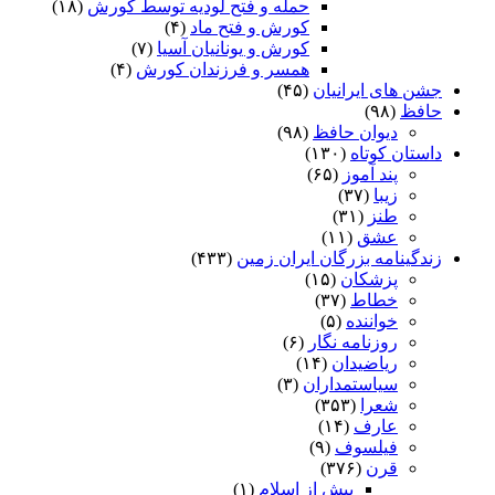
حمله و فتح لودیه توسط کورش
(۱۸)
کورش و فتح ماد
(۴)
کورش و یونانیان آسیا
(۷)
همسر و فرزندان کورش
(۴)
جشن های ایرانیان
(۴۵)
حافظ
(۹۸)
دیوان حافظ
(۹۸)
داستان کوتاه
(۱۳۰)
پند آموز
(۶۵)
زیبا
(۳۷)
طنز
(۳۱)
عشق
(۱۱)
زندگینامه بزرگان ایران زمین
(۴۳۳)
پزشکان
(۱۵)
خطاط
(۳۷)
خواننده
(۵)
روزنامه نگار
(۶)
ریاضیدان
(۱۴)
سیاستمداران
(۳)
شعرا
(۳۵۳)
عارف
(۱۴)
فیلسوف
(۹)
قرن
(۳۷۶)
پیش از اسلام
(۱)