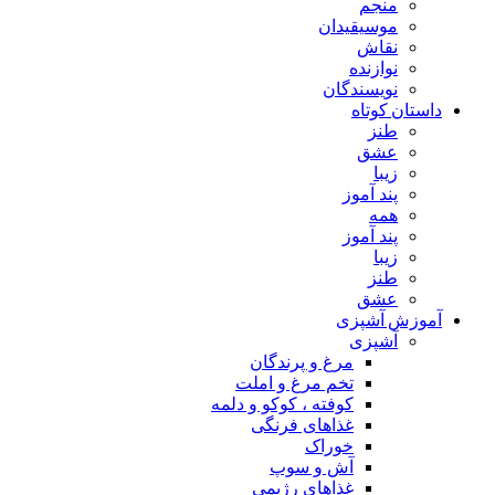
منجم
موسیقیدان
نقاش
نوازنده
نویسندگان
داستان کوتاه
طنز
عشق
زیبا
پند آموز
همه
پند آموز
زیبا
طنز
عشق
آموزش آشپزی
آشپزی
مرغ و پرندگان
تخم مرغ و املت
کوفته ، کوکو و دلمه
غذاهای فرنگی
خوراک
آش و سوپ
غذاهای رژیمی