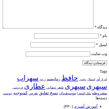
دیدگاه
*
نام
*
ایمیل
*
وب‌ سایت
Tags
حافظ
سهراب
رماتیسم
ادرار آور
اسهال
زردی
بواسیر
سپهری
سپهری
عطاری
شعر نیمایی
فردوسی
نسخ تعلیق
کمبوجیه
مشروطه
موسیقیدان
نقرس
یبوست
ملک الشعرا
دسته‌ها
آموزش آشپزی
(۴۳۰)