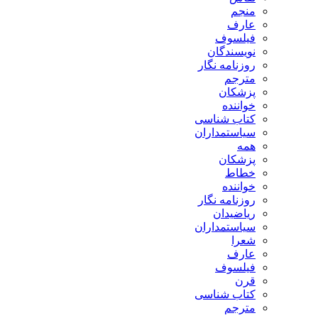
منجم
عارف
فیلسوف
نویسندگان
روزنامه نگار
مترجم
پزشکان
خواننده
کتاب شناسی
سیاستمداران
همه
پزشکان
خطاط
خواننده
روزنامه نگار
ریاضیدان
سیاستمداران
شعرا
عارف
فیلسوف
قرن
کتاب شناسی
مترجم