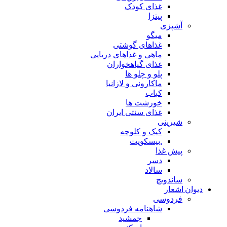
غذای کودک
پیتزا
آشپزی
میگو
غذاهای گوشتی
ماهی و غذاهای دریایی
غذای گیاهخواران
پلو و چلو ها
ماکارونی و لازانیا
کباب
خورشت ها
غذای سنتی ایران
شیرینی
کیک و کلوچه
.بیسکویت
پیش غذا
دسر
سالاد
ساندویچ
دیوان اشعار
فردوسی
شاهنامه فردوسی
جمشید