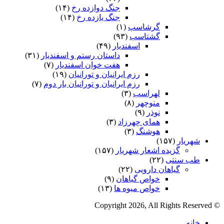
جنگ دوازده رخ
(۱۴)
جنگ یازده رخ
(۱۴)
گرشاسپ
(۱)
گشتاسب
(۹۳)
اسفندیار
(۴۹)
داستان رستم و اسفندیار
(۳۱)
هفت خوان اسفندیار
(۷)
رزم ایرانیان و تورانیان
(۱۹)
رزم ایرانیان و تورانیان بار دوم
(۷)
لهراسب
(۳)
منوچهر
(۸)
نوذر
(۹)
هماى چهرزاد
(۳)
هوشنگ
(۳)
شهریار
(۱۵۷)
گزیده اشعار شهریار
(۱۵۷)
طب سنتی
(۲۲)
گیاهان دارویی
(۲۲)
خواص گیاهان
(۹)
خواص میوه ها
(۱۳)
© Copyright 2026, All Rights Reserved
خانه