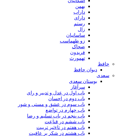
اشکانیان
بهمن
داراب
دارای
رستم
زال
ساسانیان
زو طهماسپ‏
ضحاک
فریدون
تهمورث
حافظ
دیوان حافظ
سعدی
بوستان سعدی
سرآغاز
باب اول در عدل و تدبیر و رای
باب دوم در احسان
باب سوم در عشق و مستی و شور
باب چهارم در تواضع
باب پنجم در باب تسلیم و رضا
باب ششم در قناعت
باب هفتم در تاءثیر تربیت
باب هشتم در شکر بر عافیت