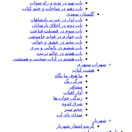
باب نهم در توبه و راه صواب
باب دهم در مناجات و ختم کتاب
گلستان سعدی
باب اول در عبرت پادشاهان
باب دوم در اخلاق پارسایان
باب سوم در فضیلت قناعت
باب چهارم در فواید خاموشى
باب پنجم در عشق و جوانى
باب ششم در ناتوانى و پیرى
باب هفتم در عالم تربیت
باب هشتم در آداب صحبت و همنشنى
سهراب سپهری
هشت کتاب
ما هیچ، ما نگاه
مرگ رنگ
مسافر
آواز آفتاب
زندگی خواب ها
شرق اندوه
حجم سبز
صدای پای آب
شهریار
گزیده اشعار شهریار
تاریخ سرزمین پارس