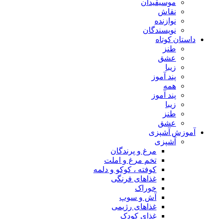
موسیقیدان
نقاش
نوازنده
نویسندگان
داستان کوتاه
طنز
عشق
زیبا
پند آموز
همه
پند آموز
زیبا
طنز
عشق
آموزش آشپزی
آشپزی
مرغ و پرندگان
تخم مرغ و املت
کوفته ، کوکو و دلمه
غذاهای فرنگی
خوراک
آش و سوپ
غذاهای رژیمی
غذای کودک