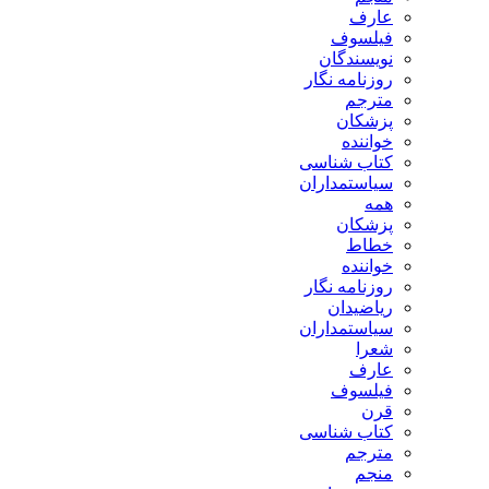
عارف
فیلسوف
نویسندگان
روزنامه نگار
مترجم
پزشکان
خواننده
کتاب شناسی
سیاستمداران
همه
پزشکان
خطاط
خواننده
روزنامه نگار
ریاضیدان
سیاستمداران
شعرا
عارف
فیلسوف
قرن
کتاب شناسی
مترجم
منجم