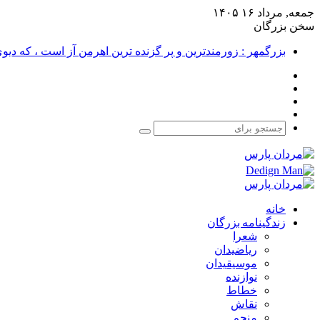
جمعه, مرداد ۱۶ ۱۴۰۵
سخن بزرگان
بزرگمهر : زورمندترین و پر گزنده ترین اهرمن آز است ، که دی
فیس
X
بوک
یوتیوب
اینستاگرام
جستجو
برای
خانه
زندگینامه بزرگان
شعرا
ریاضیدان
موسیقیدان
نوازنده
خطاط
نقاش
منجم