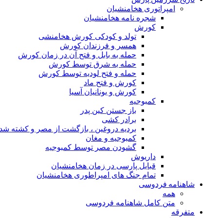
امپراتوری هخامنشیان
شجره نامه هخامنشیان
کورش
تولد و کودکی کورش هخامنشی
همسر و فرزندان کورش
حمله به بابل و فتح آن در زمان کورش
حمله به شرق توسط کورش
حمله و فتح لودیه توسط کورش
کورش و فتح ماد
کورش و یونانیان آسیا
کمبوجیه
باز جستن کین پدر
برادر کشی
بردیه دروغین ، بازگشت از مصر و کشته شد
کمبوجیه و مغان
گشودن مصر توسط کمبوجیه
داریوش
قبایل پارسی در زمان هخامنشیان
تمام جنگ های امپراطوری هخامنشیان
شاهنامه فردوسی
همه
متن کامل شاهنامه فردوسی
متفرقه