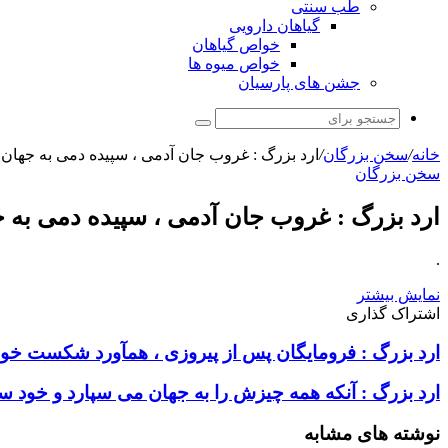
طب سنتی
گیاهان دارویی
خواص گیاهان
خواص میوه ها
جشن های پارسیان
جستجو
برای
خانه
/
سخن بزرگان
/
ارد بزرگ : غروب جان آدمی ، سپیده دمی به جهان
سخن بزرگان
ارد بزرگ : غروب جان آدمی ، سپیده دمی به 
.
نمایش بیشتر
اشتراک گذاری
X
چاپ
فیس
واتس
تلگرام
لینکدین
اشتراک
ارد بزرگ : فرومایگان پس از پیروزی ، همآورد شکست خور
آپ
بوک
گذاری
از
طریق
ارد بزرگ : آنکه همه چیزش را به جهان می سپارد و خود سخ
ایمیل
نوشته های مشابه