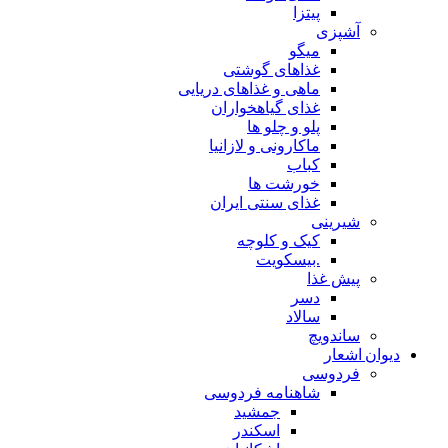
پیتزا
آشپزی
میگو
غذاهای گوشتی
ماهی و غذاهای دریایی
غذای گیاهخواران
پلو و چلو ها
ماکارونی و لازانیا
کباب
خورشت ها
غذای سنتی ایران
شیرینی
کیک و کلوچه
.بیسکویت
پیش غذا
دسر
سالاد
ساندویچ
دیوان اشعار
فردوسی
شاهنامه فردوسی
جمشید
اسکندر