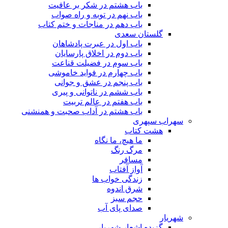
باب هشتم در شکر بر عافیت
باب نهم در توبه و راه صواب
باب دهم در مناجات و ختم کتاب
گلستان سعدی
باب اول در عبرت پادشاهان
باب دوم در اخلاق پارسایان
باب سوم در فضیلت قناعت
باب چهارم در فواید خاموشى
باب پنجم در عشق و جوانى
باب ششم در ناتوانى و پیرى
باب هفتم در عالم تربیت
باب هشتم در آداب صحبت و همنشنى
سهراب سپهری
هشت کتاب
ما هیچ، ما نگاه
مرگ رنگ
مسافر
آواز آفتاب
زندگی خواب ها
شرق اندوه
حجم سبز
صدای پای آب
شهریار
گزیده اشعار شهریار