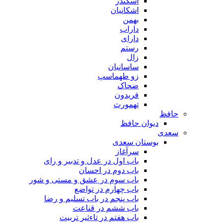
اسکندر
اشکانیان
بهمن
داراب
دارای
رستم
زال
ساسانیان
زو طهماسپ‏
ضحاک
فریدون
تهمورث
حافظ
دیوان حافظ
سعدی
بوستان سعدی
سرآغاز
باب اول در عدل و تدبیر و رای
باب دوم در احسان
باب سوم در عشق و مستی و شور
باب چهارم در تواضع
باب پنجم در باب تسلیم و رضا
باب ششم در قناعت
باب هفتم در تاءثیر تربیت