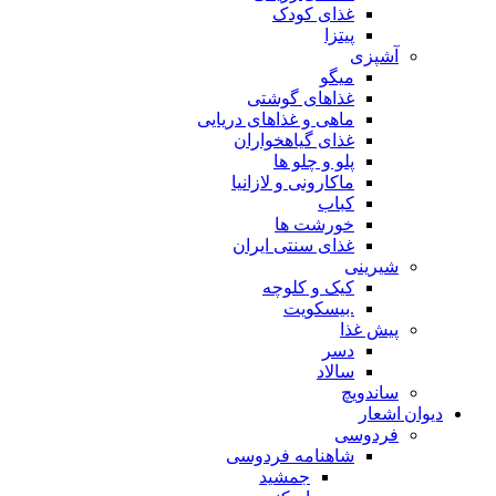
غذای کودک
پیتزا
آشپزی
میگو
غذاهای گوشتی
ماهی و غذاهای دریایی
غذای گیاهخواران
پلو و چلو ها
ماکارونی و لازانیا
کباب
خورشت ها
غذای سنتی ایران
شیرینی
کیک و کلوچه
.بیسکویت
پیش غذا
دسر
سالاد
ساندویچ
دیوان اشعار
فردوسی
شاهنامه فردوسی
جمشید