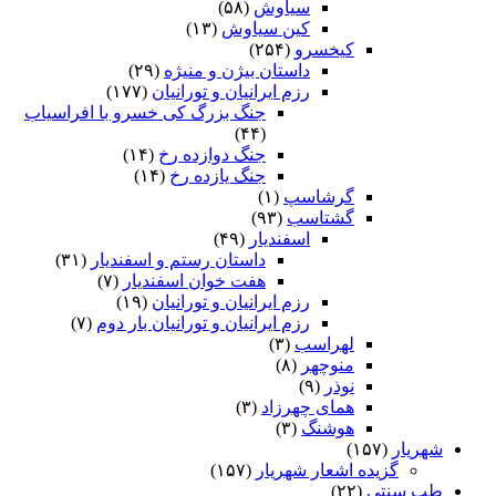
سیاوش
(۵۸)
کین سیاوش
(۱۳)
کیخسرو
(۲۵۴)
داستان بیژن و منیژه
(۲۹)
رزم ایرانیان و تورانیان
(۱۷۷)
جنگ بزرگ کی خسرو با افراسیاب
(۴۴)
جنگ دوازده رخ
(۱۴)
جنگ یازده رخ
(۱۴)
گرشاسپ
(۱)
گشتاسب
(۹۳)
اسفندیار
(۴۹)
داستان رستم و اسفندیار
(۳۱)
هفت خوان اسفندیار
(۷)
رزم ایرانیان و تورانیان
(۱۹)
رزم ایرانیان و تورانیان بار دوم
(۷)
لهراسب
(۳)
منوچهر
(۸)
نوذر
(۹)
هماى چهرزاد
(۳)
هوشنگ
(۳)
شهریار
(۱۵۷)
گزیده اشعار شهریار
(۱۵۷)
طب سنتی
(۲۲)