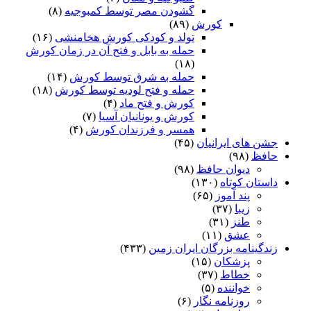
گشودن مصر توسط کمبوجیه
(۸)
کورش
(۸۹)
تولد و کودکی کورش هخامنشی
(۱۶)
حمله به بابل و فتح آن در زمان کورش
(۱۸)
حمله به شرق توسط کورش
(۱۴)
حمله و فتح لودیه توسط کورش
(۱۸)
کورش و فتح ماد
(۴)
کورش و یونانیان آسیا
(۷)
همسر و فرزندان کورش
(۴)
جشن های ایرانیان
(۴۵)
حافظ
(۹۸)
دیوان حافظ
(۹۸)
داستان کوتاه
(۱۳۰)
پند آموز
(۶۵)
زیبا
(۳۷)
طنز
(۳۱)
عشق
(۱۱)
زندگینامه بزرگان ایران زمین
(۴۳۳)
پزشکان
(۱۵)
خطاط
(۳۷)
خواننده
(۵)
روزنامه نگار
(۶)