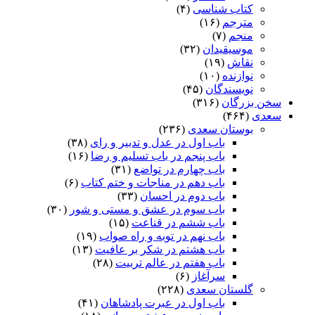
کتاب شناسی
(۴)
مترجم
(۱۶)
منجم
(۷)
موسیقیدان
(۳۲)
نقاش
(۱۹)
نوازنده
(۱۰)
نویسندگان
(۴۵)
سخن بزرگان
(۳۱۶)
سعدی
(۴۶۴)
بوستان سعدی
(۲۳۶)
باب اول در عدل و تدبیر و رای
(۳۸)
باب پنجم در باب تسلیم و رضا
(۱۶)
باب چهارم در تواضع
(۳۱)
باب دهم در مناجات و ختم کتاب
(۶)
باب دوم در احسان
(۳۳)
باب سوم در عشق و مستی و شور
(۳۰)
باب ششم در قناعت
(۱۵)
باب نهم در توبه و راه صواب
(۱۹)
باب هشتم در شکر بر عافیت
(۱۳)
باب هفتم در عالم تربیت
(۲۸)
سرآغاز
(۶)
گلستان سعدی
(۲۲۸)
باب اول در عبرت پادشاهان
(۴۱)