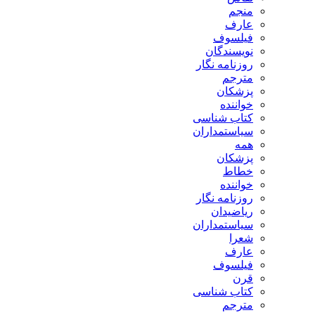
منجم
عارف
فیلسوف
نویسندگان
روزنامه نگار
مترجم
پزشکان
خواننده
کتاب شناسی
سیاستمداران
همه
پزشکان
خطاط
خواننده
روزنامه نگار
ریاضیدان
سیاستمداران
شعرا
عارف
فیلسوف
قرن
کتاب شناسی
مترجم