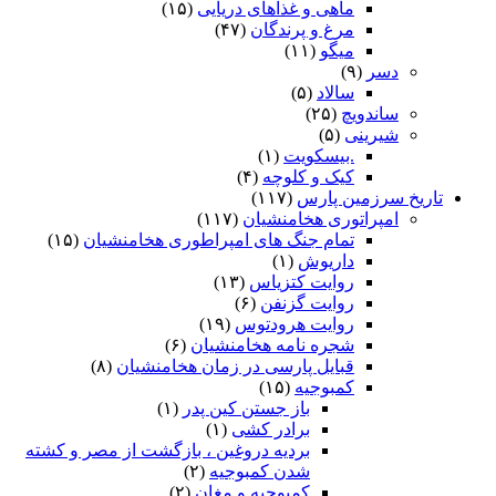
ماهی و غذاهای دریایی
(۱۵)
مرغ و پرندگان
(۴۷)
میگو
(۱۱)
دسر
(۹)
سالاد
(۵)
ساندویچ
(۲۵)
شیرینی
(۵)
.بیسکویت
(۱)
کیک و کلوچه
(۴)
تاریخ سرزمین پارس
(۱۱۷)
امپراتوری هخامنشیان
(۱۱۷)
تمام جنگ های امپراطوری هخامنشیان
(۱۵)
داریوش
(۱)
روایت کتزیاس
(۱۳)
روایت گزنفن
(۶)
روایت هرودتوس
(۱۹)
شجره نامه هخامنشیان
(۶)
قبایل پارسی در زمان هخامنشیان
(۸)
کمبوجیه
(۱۵)
باز جستن کین پدر
(۱)
برادر کشی
(۱)
بردیه دروغین ، بازگشت از مصر و کشته
شدن کمبوجیه
(۲)
کمبوجیه و مغان
(۲)