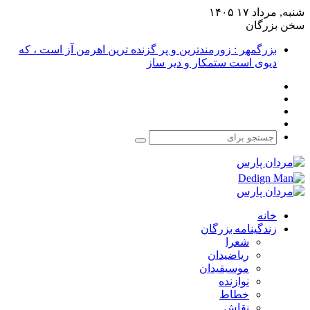
شنبه, مرداد ۱۷ ۱۴۰۵
سخن بزرگان
بزرگمهر : زورمندترین و پر گزنده ترین اهرمن آز است ، که
دیوی است ستمکار و دیر ساز
فیس
X
بوک
یوتیوب
اینستاگرام
جستجو
برای
خانه
زندگینامه بزرگان
شعرا
ریاضیدان
موسیقیدان
نوازنده
خطاط
نقاش