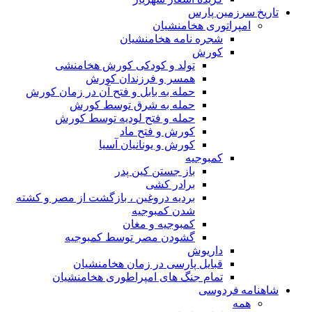
تاریخ سرزمین پارس
امپراتوری هخامنشیان
شجره نامه هخامنشیان
کورش
تولد و کودکی کورش هخامنشی
همسر و فرزندان کورش
حمله به بابل و فتح آن در زمان کورش
حمله به شرق توسط کورش
حمله و فتح لودیه توسط کورش
کورش و فتح ماد
کورش و یونانیان آسیا
کمبوجیه
باز جستن کین پدر
برادر کشی
بردیه دروغین ، بازگشت از مصر و کشته
شدن کمبوجیه
کمبوجیه و مغان
گشودن مصر توسط کمبوجیه
داریوش
قبایل پارسی در زمان هخامنشیان
تمام جنگ های امپراطوری هخامنشیان
شاهنامه فردوسی
همه