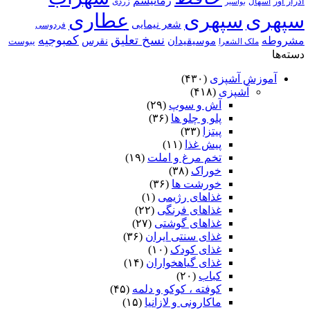
رماتیسم
ادرار آور
اسهال
زردی
بواسیر
سپهری
سپهری
عطاری
شعر نیمایی
فردوسی
نسخ تعلیق
کمبوجیه
مشروطه
موسیقیدان
نقرس
یبوست
ملک الشعرا
دسته‌ها
آموزش آشپزی
(۴۳۰)
آشپزی
(۴۱۸)
آش و سوپ
(۲۹)
پلو و چلو ها
(۳۶)
پیتزا
(۳۳)
پیش غذا
(۱۱)
تخم مرغ و املت
(۱۹)
خوراک
(۳۸)
خورشت ها
(۳۶)
غذاهای رژیمی
(۱)
غذاهای فرنگی
(۲۲)
غذاهای گوشتی
(۲۷)
غذای سنتی ایران
(۳۶)
غذای کودک
(۱۰)
غذای گیاهخواران
(۱۴)
کباب
(۲۰)
کوفته ، کوکو و دلمه
(۴۵)
ماکارونی و لازانیا
(۱۵)