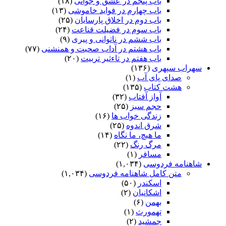
باب پنجم در عشق و جوانى
(۱۸)
باب چهارم در فواید خاموشى
(۱۳)
باب دوم در اخلاق پارسایان
(۲۵)
باب سوم در فضیلت قناعت
(۲۴)
باب ششم در ناتوانى و پیرى
(۹)
باب هشتم در آداب صحبت و همنشنى
(۷۷)
باب هفتم در تاءثیر تربیت
(۲۰)
سهراب سپهری
(۱۳۶)
صدای پای آب
(۱)
هشت کتاب
(۱۳۵)
آواز آفتاب
(۳۲)
حجم سبز
(۲۵)
زندگی خواب ها
(۱۶)
شرق اندوه
(۲۵)
ما هیچ، ما نگاه
(۱۴)
مرگ رنگ
(۲۲)
مسافر
(۱)
شاهنامه فردوسی
(۱,۰۳۴)
متن کامل شاهنامه فردوسی
(۱,۰۳۴)
اسکندر
(۵۰)
اشکانیان
(۲)
بهمن
(۶)
تهمورث
(۱)
جمشید
(۲)