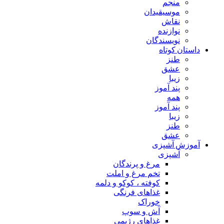
منجم
موسیقیدان
نقاش
نوازنده
نویسندگان
داستان کوتاه
طنز
عشق
زیبا
پند آموز
همه
پند آموز
زیبا
طنز
عشق
آموزش آشپزی
آشپزی
مرغ و پرندگان
تخم مرغ و املت
کوفته ، کوکو و دلمه
غذاهای فرنگی
خوراک
آش و سوپ
غذاهای رژیمی