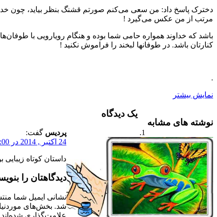
اد: من سعی می‌کنم صورتم قشنگ بنظر بیاید، چون خداوند دارد
عکس می‌گیرد !
ند همواره حامی شما بوده و هنگام رویارویی با طوفان‌های زندگی
 در طوفانها لبخند را فراموش نکنید !
یک دیدگاه
مشابه
پردیس
گفت:
24 اکتبر , 2014 در 12:00 ق.ظ
داستان کوتاه زیبایی بود
دیدگاهتان را بنویسید
نشانی ایمیل شما منتشر نخواهد
شد.
بخش‌های موردنیاز
علامت‌گذاری شده‌اند
*