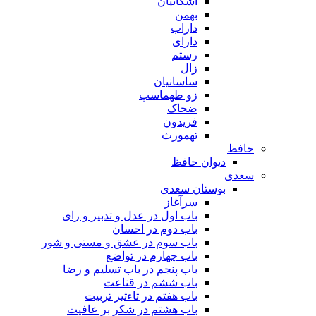
اشکانیان
بهمن
داراب
دارای
رستم
زال
ساسانیان
زو طهماسپ‏
ضحاک
فریدون
تهمورث
افظ
دیوان حافظ
عدی
بوستان سعدی
سرآغاز
باب اول در عدل و تدبیر و رای
باب دوم در احسان
باب سوم در عشق و مستی و شور
باب چهارم در تواضع
باب پنجم در باب تسلیم و رضا
باب ششم در قناعت
باب هفتم در تاءثیر تربیت
باب هشتم در شکر بر عافیت