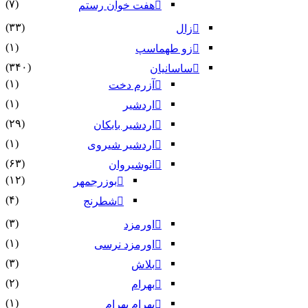
(۷)
هفت خوان رستم‏
(۳۳)
زال
(۱)
زو طهماسپ‏
(۳۴۰)
ساسانیان
(۱)
آزرم دخت
(۱)
اردشیر
(۲۹)
اردشیر بابکان
(۱)
اردشیر شیروی
(۶۳)
انوشیروان
(۱۲)
بوزرجمهر
(۴)
شطرنج
(۳)
اورمزد
(۱)
اورمزد نرسى‏
(۳)
بلاش
(۲)
بهرام
(۱)
بهرام بهرام