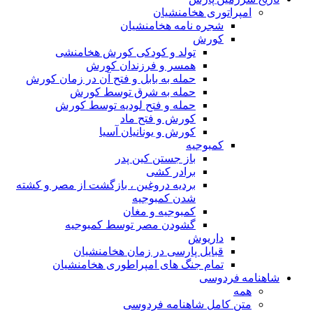
مپراتوری هخامنشیان
شجره نامه هخامنشیان
کورش
تولد و کودکی کورش هخامنشی
همسر و فرزندان کورش
حمله به بابل و فتح آن در زمان کورش
حمله به شرق توسط کورش
حمله و فتح لودیه توسط کورش
کورش و فتح ماد
کورش و یونانیان آسیا
کمبوجیه
باز جستن کین پدر
برادر کشی
بردیه دروغین ، بازگشت از مصر و کشته
شدن کمبوجیه
کمبوجیه و مغان
گشودن مصر توسط کمبوجیه
داریوش
قبایل پارسی در زمان هخامنشیان
تمام جنگ های امپراطوری هخامنشیان
ه فردوسی
مه
تن کامل شاهنامه فردوسی