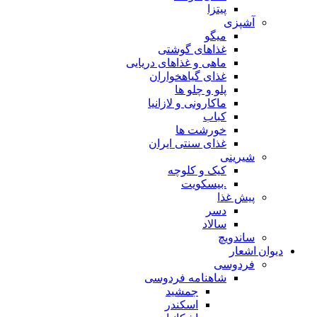
پیتزا
شپزی
میگو
غذاهای گوشتی
ماهی و غذاهای دریایی
غذای گیاهخواران
پلو و چلو ها
ماکارونی و لازانیا
کباب
خورشت ها
غذای سنتی ایران
یرینی
کیک و کلوچه
.بیسکویت
یش غذا
دسر
سالاد
اندویچ
شعار
ردوسی
شاهنامه فردوسی
جمشید
اسکندر