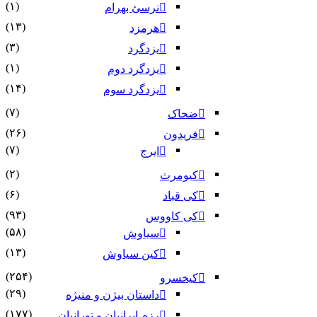
(۱)
نرسئ بهرام‏
(۱۳)
هرمزد
(۳)
یزدگرد
(۱)
یزدگرد دوم
(۱۴)
یزدگرد سوم
(۷)
ضحاک
(۲۶)
فریدون
(۷)
ایرج
(۲)
کیومرث
(۶)
کی قباد
(۹۳)
کی کاووس
(۵۸)
سیاوش
(۱۳)
کین سیاوش
(۲۵۴)
کیخسرو
(۲۹)
داستان بیژن و منیژه
(۱۷۷)
رزم ایرانیان و تورانیان