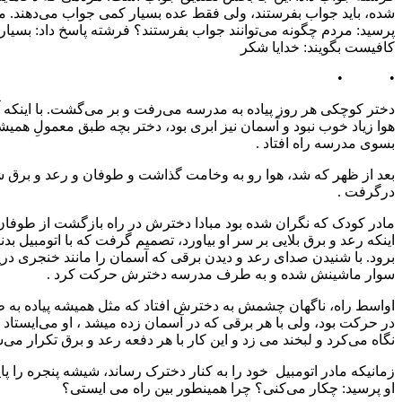
اب بفرستند، ولی فقط عده بسیار کمی جواب می‌دهند. مرد از فرشته
چگونه می‌توانند جواب بفرستند؟ فرشته پاسخ داد: بسیار ساده فقط
د: خدایا شکر
ر روز پیاده به مدرسه می‌رفت و بر می‌گشت. با اینکه آن روز صبح
نبود و آسمان نیز ابری بود، دختر بچه طبق معمولِ همیشه، پیاده
اه افتاد .
ه شد، ‌هوا رو به وخامت گذاشت و طوفان و رعد و برق شدیدی
 نگران شده بود مبادا دخترش در راه بازگشت از طوفان بترسد یا
رق بلایی بر سر او بیاورد، تصمیم گرفت که با اتومبیل بدنبال دخترش
دن صدای رعد و دیدن برقی که آسمان را مانند خنجری درید، با عجله
ش شده و به طرف مدرسه دخترش حرکت کرد .
ناگهان چشمش به دخترش افتاد که مثل همیشه پیاده به طرف منزل
 ولی با هر برقی که در آسمان زده میشد ، او می‌ایستاد ، به آسمان
 لبخند می زد و این کار با هر دفعه رعد و برق تکرار می‌شد .
اتومبیل خود را به کنار دخترک رساند، شیشه پنجره را پایین کشید و از
ار می‌کنی؟ چرا همینطور بین راه می ایستی؟