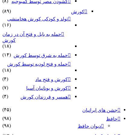
(۸)
گشودن مصر توسط کمبوجیه
(۸۹)
کورش
تولد و کودکی کورش هخامنشی
(۱۶)
حمله به بابل و فتح آن در زمان
کورش
(۱۸)
(۱۴)
حمله به شرق توسط کورش
حمله و فتح لودیه توسط کورش
(۱۸)
(۴)
کورش و فتح ماد
(۷)
کورش و یونانیان آسیا
(۴)
همسر و فرزندان کورش
(۴۵)
ای ایرانیان
(۹۸)
(۹۸)
دیوان حافظ