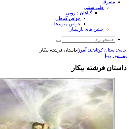
ب سنتی
گیاهان دارویی
خواص گیاهان
خواص میوه ها
شن های پارسیان
جستجو
برای
وتاه
/
پند آموز
/
داستان فرشته بیکار
رشته بیکار