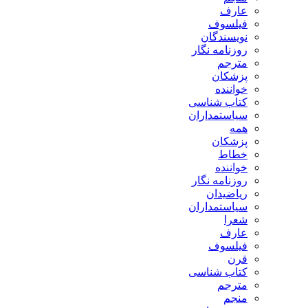
ارف
یلسوف
ویسندگان
وزنامه نگار
ترجم
زشکان
واننده
تاب شناسی
یاستمداران
مه
زشکان
طاط
واننده
وزنامه نگار
یاضیدان
یاستمداران
عرا
ارف
یلسوف
رن
تاب شناسی
ترجم
نجم