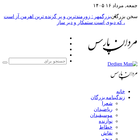
بزرگمهر : زورمندترین و پر گزنده ترین اهرمن آز است
یوی است ستمکار و دیر ساز
فیس
X
بوک
یوتیوب
اینستاگرام
جستجو
برای
مه بزرگان
عرا
یاضیدان
وسیقیدان
وازنده
طاط
قاش
نجم