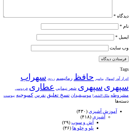
دیدگاه
*
نام
*
ایمیل
*
وب‌ سایت
Tags
حافظ
سهراب
رماتیسم
ادرار آور
اسهال
زردی
بواسیر
سپهری
سپهری
عطاری
شعر نیمایی
فردوسی
نسخ تعلیق
کمبوجیه
مشروطه
موسیقیدان
نقرس
یبوست
ملک الشعرا
دسته‌ها
آموزش آشپزی
(۴۳۰)
آشپزی
(۴۱۸)
آش و سوپ
(۲۹)
پلو و چلو ها
(۳۶)