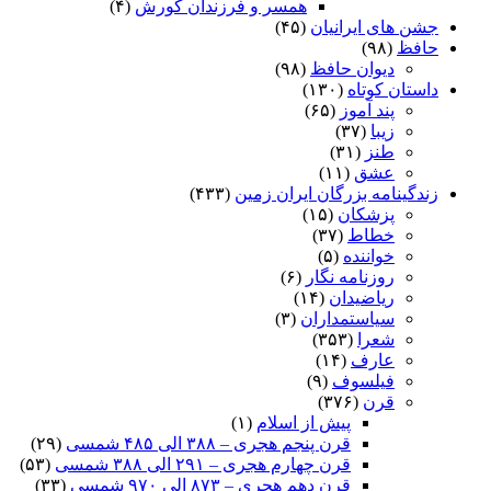
همسر و فرزندان کورش
(۴)
جشن های ایرانیان
(۴۵)
حافظ
(۹۸)
دیوان حافظ
(۹۸)
داستان کوتاه
(۱۳۰)
پند آموز
(۶۵)
زیبا
(۳۷)
طنز
(۳۱)
عشق
(۱۱)
زندگینامه بزرگان ایران زمین
(۴۳۳)
پزشکان
(۱۵)
خطاط
(۳۷)
خواننده
(۵)
روزنامه نگار
(۶)
ریاضیدان
(۱۴)
سیاستمداران
(۳)
شعرا
(۳۵۳)
عارف
(۱۴)
فیلسوف
(۹)
قرن
(۳۷۶)
پیش از اسلام
(۱)
قرن پنجم هجری – ۳۸۸ الی ۴۸۵ شمسی
(۲۹)
قرن چهارم هجری – ۲۹۱ الی ۳۸۸ شمسی
(۵۳)
قرن دهم هجری – ۸۷۳ الی ۹۷۰ شمسی
(۳۳)