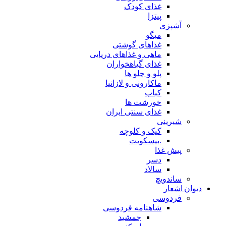
غذای کودک
پیتزا
آشپزی
میگو
غذاهای گوشتی
ماهی و غذاهای دریایی
غذای گیاهخواران
پلو و چلو ها
ماکارونی و لازانیا
کباب
خورشت ها
غذای سنتی ایران
شیرینی
کیک و کلوچه
.بیسکویت
پیش غذا
دسر
سالاد
ساندویچ
دیوان اشعار
فردوسی
شاهنامه فردوسی
جمشید