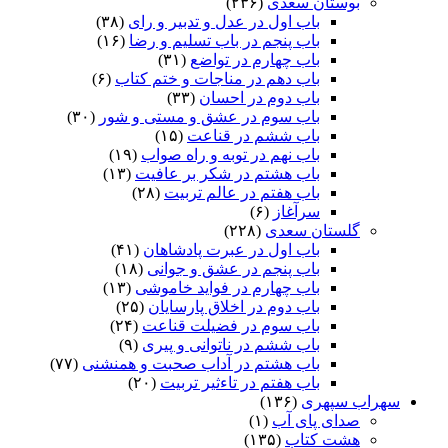
بوستان سعدی
(۲۳۶)
باب اول در عدل و تدبیر و رای
(۳۸)
باب پنجم در باب تسلیم و رضا
(۱۶)
باب چهارم در تواضع
(۳۱)
باب دهم در مناجات و ختم کتاب
(۶)
باب دوم در احسان
(۳۳)
باب سوم در عشق و مستی و شور
(۳۰)
باب ششم در قناعت
(۱۵)
باب نهم در توبه و راه صواب
(۱۹)
باب هشتم در شکر بر عافیت
(۱۳)
باب هفتم در عالم تربیت
(۲۸)
سرآغاز
(۶)
گلستان سعدی
(۲۲۸)
باب اول در عبرت پادشاهان
(۴۱)
باب پنجم در عشق و جوانى
(۱۸)
باب چهارم در فواید خاموشى
(۱۳)
باب دوم در اخلاق پارسایان
(۲۵)
باب سوم در فضیلت قناعت
(۲۴)
باب ششم در ناتوانى و پیرى
(۹)
باب هشتم در آداب صحبت و همنشنى
(۷۷)
باب هفتم در تاءثیر تربیت
(۲۰)
سهراب سپهری
(۱۳۶)
صدای پای آب
(۱)
هشت کتاب
(۱۳۵)