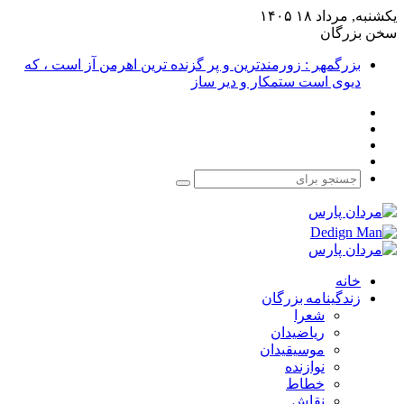
یکشنبه, مرداد ۱۸ ۱۴۰۵
سخن بزرگان
بزرگمهر : زورمندترین و پر گزنده ترین اهرمن آز است ، که
دیوی است ستمکار و دیر ساز
فیس
X
بوک
یوتیوب
اینستاگرام
جستجو
برای
خانه
زندگینامه بزرگان
شعرا
ریاضیدان
موسیقیدان
نوازنده
خطاط
نقاش