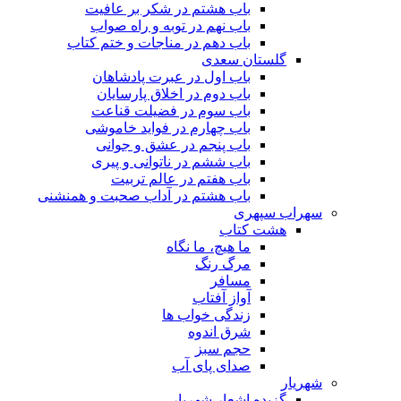
باب هشتم در شکر بر عافیت
باب نهم در توبه و راه صواب
باب دهم در مناجات و ختم کتاب
گلستان سعدی
باب اول در عبرت پادشاهان
باب دوم در اخلاق پارسایان
باب سوم در فضیلت قناعت
باب چهارم در فواید خاموشى
باب پنجم در عشق و جوانى
باب ششم در ناتوانى و پیرى
باب هفتم در عالم تربیت
باب هشتم در آداب صحبت و همنشنى
سهراب سپهری
هشت کتاب
ما هیچ، ما نگاه
مرگ رنگ
مسافر
آواز آفتاب
زندگی خواب ها
شرق اندوه
حجم سبز
صدای پای آب
شهریار
گزیده اشعار شهریار