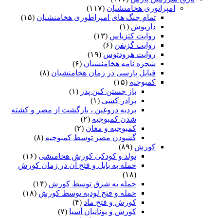
امپراتوری هخامنشیان
(۱۱۷)
تمام جنگ های امپراطوری هخامنشیان
(۱۵)
داریوش
(۱)
روایت کتزیاس
(۱۳)
روایت گزنفن
(۶)
روایت هرودتوس
(۱۹)
شجره نامه هخامنشیان
(۶)
قبایل پارسی در زمان هخامنشیان
(۸)
کمبوجیه
(۱۵)
باز جستن کین پدر
(۱)
برادر کشی
(۱)
بردیه دروغین ، بازگشت از مصر و کشته
شدن کمبوجیه
(۲)
کمبوجیه و مغان
(۲)
گشودن مصر توسط کمبوجیه
(۸)
کورش
(۸۹)
تولد و کودکی کورش هخامنشی
(۱۶)
حمله به بابل و فتح آن در زمان کورش
(۱۸)
حمله به شرق توسط کورش
(۱۴)
حمله و فتح لودیه توسط کورش
(۱۸)
کورش و فتح ماد
(۴)
کورش و یونانیان آسیا
(۷)