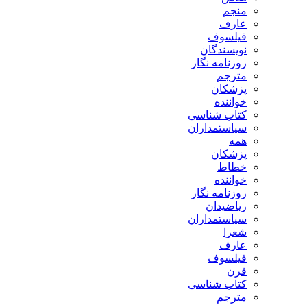
منجم
عارف
فیلسوف
نویسندگان
روزنامه نگار
مترجم
پزشکان
خواننده
کتاب شناسی
سیاستمداران
همه
پزشکان
خطاط
خواننده
روزنامه نگار
ریاضیدان
سیاستمداران
شعرا
عارف
فیلسوف
قرن
کتاب شناسی
مترجم