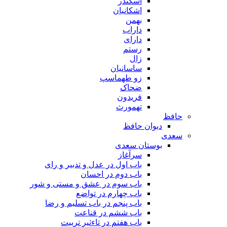
اسکندر
اشکانیان
بهمن
داراب
دارای
رستم
زال
ساسانیان
زو طهماسپ‏
ضحاک
فریدون
تهمورث
حافظ
دیوان حافظ
سعدی
بوستان سعدی
سرآغاز
باب اول در عدل و تدبیر و رای
باب دوم در احسان
باب سوم در عشق و مستی و شور
باب چهارم در تواضع
باب پنجم در باب تسلیم و رضا
باب ششم در قناعت
باب هفتم در تاءثیر تربیت