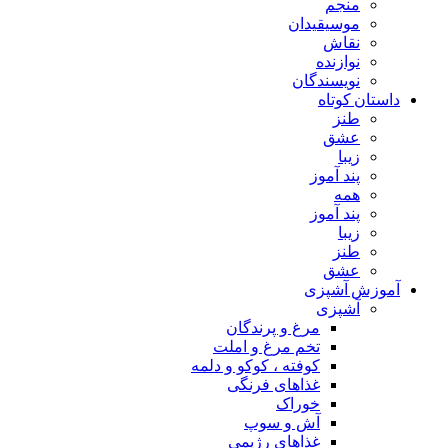
منجم
موسیقیدان
نقاش
نوازنده
نویسندگان
داستان کوتاه
طنز
عشق
زیبا
پند آموز
همه
پند آموز
زیبا
طنز
عشق
آموزش آشپزی
آشپزی
مرغ و پرندگان
تخم مرغ و املت
کوفته ، کوکو و دلمه
غذاهای فرنگی
خوراک
آش و سوپ
غذاهای رژیمی