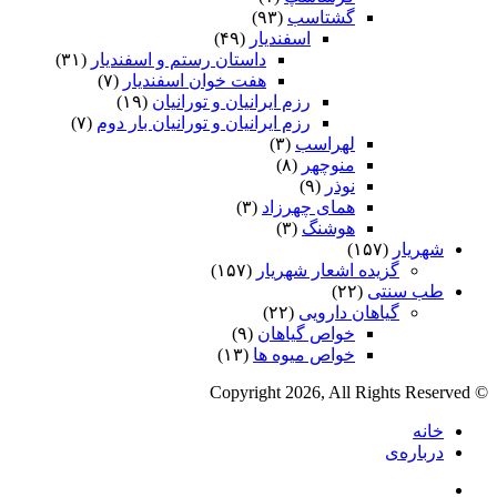
گشتاسب
(۹۳)
اسفندیار
(۴۹)
داستان رستم و اسفندیار
(۳۱)
هفت خوان اسفندیار
(۷)
رزم ایرانیان و تورانیان
(۱۹)
رزم ایرانیان و تورانیان بار دوم
(۷)
لهراسب
(۳)
منوچهر
(۸)
نوذر
(۹)
هماى چهرزاد
(۳)
هوشنگ
(۳)
شهریار
(۱۵۷)
گزیده اشعار شهریار
(۱۵۷)
طب سنتی
(۲۲)
گیاهان دارویی
(۲۲)
خواص گیاهان
(۹)
خواص میوه ها
(۱۳)
© Copyright 2026, All Rights Reserved
خانه
درباره‌ی
فیس