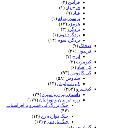
فرایین
(۲)
فرخ زاد
(۱)
قباد
(۹)
نرسئ بهرام‏
(۱)
هرمزد
(۱۳)
یزدگرد
(۳)
یزدگرد دوم
(۱)
یزدگرد سوم
(۱۴)
ضحاک
(۷)
فریدون
(۲۶)
ایرج
(۷)
کیومرث
(۲)
کی قباد
(۶)
کی کاووس
(۹۳)
سیاوش
(۵۸)
کین سیاوش
(۱۳)
کیخسرو
(۲۵۴)
داستان بیژن و منیژه
(۲۹)
رزم ایرانیان و تورانیان
(۱۷۷)
جنگ بزرگ کی خسرو با افراسیاب
(۴۴)
جنگ دوازده رخ
(۱۴)
جنگ یازده رخ
(۱۴)
گرشاسپ
(۱)