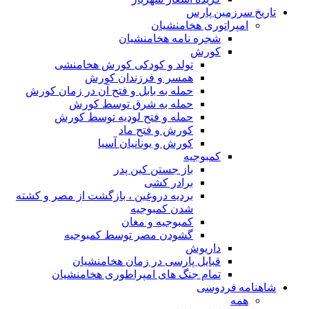
تاریخ سرزمین پارس
امپراتوری هخامنشیان
شجره نامه هخامنشیان
کورش
تولد و کودکی کورش هخامنشی
همسر و فرزندان کورش
حمله به بابل و فتح آن در زمان کورش
حمله به شرق توسط کورش
حمله و فتح لودیه توسط کورش
کورش و فتح ماد
کورش و یونانیان آسیا
کمبوجیه
باز جستن کین پدر
برادر کشی
بردیه دروغین ، بازگشت از مصر و کشته
شدن کمبوجیه
کمبوجیه و مغان
گشودن مصر توسط کمبوجیه
داریوش
قبایل پارسی در زمان هخامنشیان
تمام جنگ های امپراطوری هخامنشیان
شاهنامه فردوسی
همه