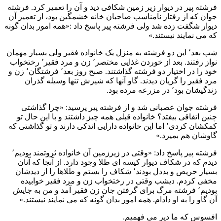
فرشته پیر در دیوار زیر زمین شکافی دید و آن را تعمیر کرد. فرشته
جوان که از رفتار نامناسب صاحبان خانه خشمگین بود، از تعمیر آن
دیوار شگفت زده شد ولی فرشته پیر پاسخ داد :«همه امور بدان گونه
که می نمایند نیستند.»
شب بعد٬ این دو فرشته به منزل یک خانواده فقیر ولی بسیار مهمان
نواز رفتند. بعد از خوردن غذایی مختصر٬ زن و مرد فقیر٬ رختخواب
خود را در اختیار دو فرشته گذاشتند. صبح روز بعد٬ فرشتگان٬ زن و
مرد فقیر را گریان دیدند. گاو آنها که شیرش تنها وسیله گذران
زندگیشان بود٬ در مزرعه مرده بود.
فرشته جوان عصبانی شد و از فرشته پیر پرسید: «چرا گذاشتی
چنین اتفاقی بیفتد؟ خانواده قبلی همه چیز داشتند و با این حال تو
کمکشان کردی٬ اما این خانواده دارایی اندکی دارند و تو گذاشتی که
گاوشان هم بمیرد.»
فرشته پیر پاسخ داد: «وقتی در زیرزمین آن خانواده ثروتمند بودیم٬
دیدم که در شکاف دیوار کیسه ای طلا وجود دارد. از آنجا که آنان
بسیار حریص و بددل بودند٬ شکاف را بستم و طلاها را از دیدشان
مخفی کردم. دیشب وقتی در رختخواب زن و مرد فقیر خوابیده
بودیم٬ فرشته مرگ برای گرفتن جان زن فقیر آمد و من به جایش
آن گاو را به او دادام. همه امور بدان گونه که می نمایند نیستند.»
افسوس که ما دیر می فهمیم.