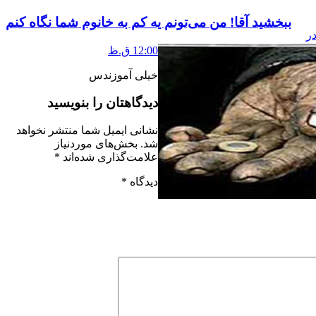
ببخشید آقا! من می‌تونم یه کم به خانوم شما نگاه کنم
نویه , 2015 در
12:00 ق.ظ
خیلی آموزندس
دیدگاهتان را بنویسید
نشانی ایمیل شما منتشر نخواهد
شد.
بخش‌های موردنیاز
علامت‌گذاری شده‌اند
*
دیدگاه
*