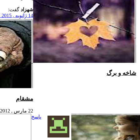
شهزاد
گفت:
14 ژا
شاخه و برگ
مشقام
22 مارس , 2012
پاسخ