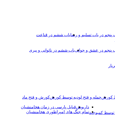
 پنجم در باب تسلیم و رضا
باب ششم در قناعت
 پنجم در عشق و جوانى
باب ششم در ناتوانى و پیرى
یار
ط کورش
حمله و فتح لودیه توسط کورش
کورش و فتح ماد
داریوش
قبایل پارسی در زمان هخامنشیان
تمام جنگ های امپراطوری هخامنشیان
وسط کمبوجیه