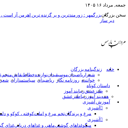
جمعه, مرداد ۱۶ ۱۴۰۵
سخن بزرگان
بزرگمهر : زورمندترین و پر گزنده ترین اهرمن آز است ،
دیر ساز
خانه
زندگینامه بزرگان
شعرا
ریاضیدان
موسیقیدان
نوازنده
خطاط
نقاش
منجم
ع
خواننده
روزنامه نگار
ریاضیدان
سیاستمداران
شعرا
داستان کوتاه
طنز
عشق
زیبا
پند آموز
همه
پند آموز
زیبا
طنز
عشق
آموزش آشپزی
آشپزی
مرغ و پرندگان
تخم مرغ و املت
کوفته ، کوکو و دلم
آشپزی
میگو
غذاهای گوشتی
ماهی و غذاهای دریایی
غذای گی