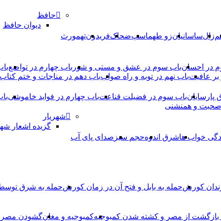
حافظ
دیوان حافظ
م
زال
ساسانیان
زو طهماسپ‏
ضحاک
فریدون
تهمورث
م در احسان
باب سوم در عشق و مستی و شور
باب چهارم در تواضع
باب
بر عافیت
باب نهم در توبه و راه صواب
باب دهم در مناجات و ختم کتاب
ق پارسایان
باب سوم در فضیلت قناعت
باب چهارم در فواید خاموشى
باب
 صحبت و همنشنى
شهریار
گزیده اشعار شهر
دگی خواب ها
شرق اندوه
حجم سبز
صدای پای آب
ندان کورش
حمله به بابل و فتح آن در زمان کورش
حمله به شرق توس
، بازگشت از مصر و کشته شدن کمبوجیه
کمبوجیه و مغان
گشودن مصر ت