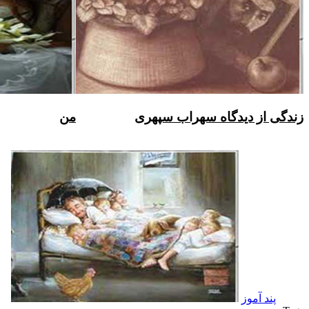
زندگی از دیدگاه سهراب سپهری
من
پند آموز