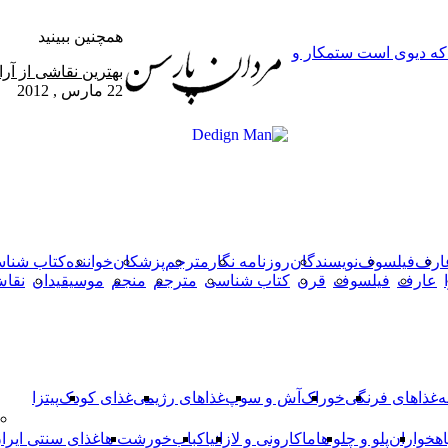
همچنین ببینید
 که دیوی است ستمکار و
بستن
بهترین نقاشی از آ
22 مارس , 2012
X
وایبر
فیس
دکمه
واتس
تلگرام
آپ
بوک
بازگشت
به
بالا
ارف
فیلسوف
نویسندگان
روزنامه نگار
مترجم
پزشکان
خواننده
کتاب شنا
عارف
فیلسوف
قرن
کتاب شناسی
مترجم
منجم
موسیقیدان
نقا
ه
غذاهای فرنگی
خوراک
آش و سوپ
غذاهای رژیمی
غذای کودک
پیتزا
اهخواران
پلو و چلو ها
ماکارونی و لازانیا
کباب
خورشت ها
غذای سنتی ایرا