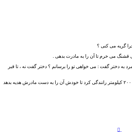
ه دختر گفت : می خواهی تو را برسانم ؟ دختر گفت نه ، تا قبر
مرد دیگرنمی توانست چیزی بگوید٬ بغض گلویش را گرفت و دلش شکست. طاقت نیاورد٬ به گل فروشی برگشت٬ دسته گل را پس گرفت و ۲۰۰ کیلومتر رانندگی کرد تا خودش آن را به دست مادرش هدیه بدهد