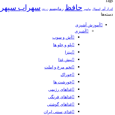
Tags
حافظ
سهراب سپهر
رماتیسم
ادرار آور
اسهال
زردی
بواسیر
دسته‌ها
آموزش آشپزی
آشپزی
آش و سوپ
پلو و چلو ها
پیتزا
پیش غذا
تخم مرغ و املت
خوراک
خورشت ها
غذاهای رژیمی
غذاهای فرنگی
غذاهای گوشتی
غذای سنتی ایران