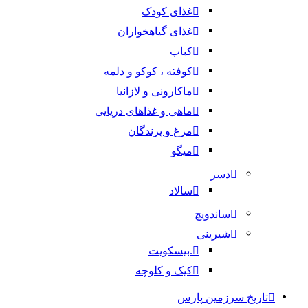
غذای کودک
غذای گیاهخواران
کباب
کوفته ، کوکو و دلمه
ماکارونی و لازانیا
ماهی و غذاهای دریایی
مرغ و پرندگان
میگو
دسر
سالاد
ساندویچ
شیرینی
.بیسکویت
کیک و کلوچه
تاریخ سرزمین پارس