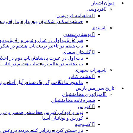
دیوان اشعار
فردوسی
شاهنامه فردوسی
جمشید
اسکندر
اشکانیان
بهمن
داراب
دارای
رست
سعدی
بوستان سعدی
سرآغاز
باب اول در عدل و تدبیر و رای
باب دو
باب هفتم در تاءثیر تربیت
باب هشتم در شکر 
گلستان سعدی
باب اول در عبرت پادشاهان
باب دوم در اخلا
باب هفتم در عالم تربیت
باب هشتم در آداب
سهراب سپهری
هشت کتاب
ما هیچ، ما نگاه
مرگ رنگ
مسافر
آواز آفتاب
زن
تاریخ سرزمین پارس
امپراتوری هخامنشیان
شجره نامه هخامنشیان
کورش
تولد و کودکی کورش هخامنشی
همسر و فرز
کورش و یونانیان آسیا
کمبوجیه
باز جستن کین پدر
برادر کشی
بردیه دروغین 