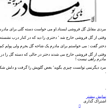
مردی مقابل گل فروشی ایستاد.او می خواست دسته گلی برای مادرش
وقتی از گل فروشی خارج شد ٬ دختری را دید که در کنار درب نشسته بود و گریه می کرد. مرد نزدیک دختر رفت و از او پرسید : دختر خوب چرا گریه می کنی ؟
دختر گفت : می خواستم برای مادرم یک شاخه گل بخرم ولی پولم کم است . مرد لبخندی زد و گفت :با من بیا٬ من بر
وقتی از گل فروشی خارج می شدند دختر در حالی که دسته گل را در د
مادرم راهی نیست !
.
.
نمایش بیشتر
X
چاپ
فیس
واتس
تلگرام
لینکدین
اشتراک
اشتراک گذاری
آپ
بوک
گذاری