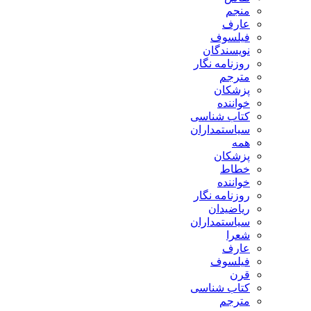
منجم
عارف
فیلسوف
نویسندگان
روزنامه نگار
مترجم
پزشکان
خواننده
کتاب شناسی
سیاستمداران
همه
پزشکان
خطاط
خواننده
روزنامه نگار
ریاضیدان
سیاستمداران
شعرا
عارف
فیلسوف
قرن
کتاب شناسی
مترجم