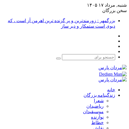
شنبه, مرداد ۱۷ ۱۴۰۵
سخن بزرگان
بزرگمهر : زورمندترین و پر گزنده ترین اهرمن آز است ، که
دیوی است ستمکار و دیر ساز
فیس
X
بوک
یوتیوب
اینستاگرام
جستجو
برای
خانه
زندگینامه بزرگان
شعرا
ریاضیدان
موسیقیدان
نوازنده
خطاط
نقاش