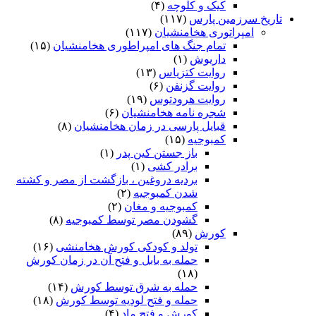
کیک و کلوچه
(۴)
تاریخ سرزمین پارس
(۱۱۷)
امپراتوری هخامنشیان
(۱۱۷)
تمام جنگ های امپراطوری هخامنشیان
(۱۵)
داریوش
(۱)
روایت کتزیاس
(۱۳)
روایت گزنفن
(۶)
روایت هرودتوس
(۱۹)
شجره نامه هخامنشیان
(۶)
قبایل پارسی در زمان هخامنشیان
(۸)
کمبوجیه
(۱۵)
باز جستن کین پدر
(۱)
برادر کشی
(۱)
بردیه دروغین ، بازگشت از مصر و کشته
شدن کمبوجیه
(۲)
کمبوجیه و مغان
(۲)
گشودن مصر توسط کمبوجیه
(۸)
کورش
(۸۹)
تولد و کودکی کورش هخامنشی
(۱۶)
حمله به بابل و فتح آن در زمان کورش
(۱۸)
حمله به شرق توسط کورش
(۱۴)
حمله و فتح لودیه توسط کورش
(۱۸)
کورش و فتح ماد
(۴)