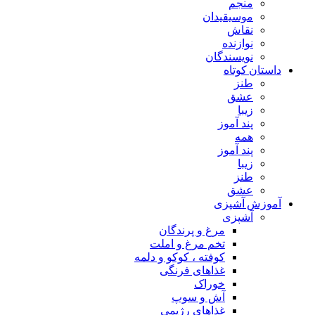
منجم
موسیقیدان
نقاش
نوازنده
نویسندگان
داستان کوتاه
طنز
عشق
زیبا
پند آموز
همه
پند آموز
زیبا
طنز
عشق
آموزش آشپزی
آشپزی
مرغ و پرندگان
تخم مرغ و املت
کوفته ، کوکو و دلمه
غذاهای فرنگی
خوراک
آش و سوپ
غذاهای رژیمی