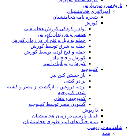
تاریخ سرزمین پارس
امپراتوری هخامنشیان
شجره نامه هخامنشیان
کورش
تولد و کودکی کورش هخامنشی
همسر و فرزندان کورش
حمله به بابل و فتح آن در زمان کورش
حمله به شرق توسط کورش
حمله و فتح لودیه توسط کورش
کورش و فتح ماد
کورش و یونانیان آسیا
کمبوجیه
باز جستن کین پدر
برادر کشی
بردیه دروغین ، بازگشت از مصر و کشته
شدن کمبوجیه
کمبوجیه و مغان
گشودن مصر توسط کمبوجیه
داریوش
قبایل پارسی در زمان هخامنشیان
تمام جنگ های امپراطوری هخامنشیان
شاهنامه فردوسی
همه