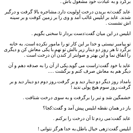
برگرد و به عبادت خود مشغول باش .
عابد گفت:نه بریدن درخت اولویت دارد.مشاجره بالا گرفت و درگیر
شدند. عابد بر ابلیس غالب آمد و وی را بر زمین کوفت و بر سینه
اش نشست .
ابلیس در این میان گفت:دست بردار تا سخنی بگویم .
تو پیامبر نیستی و خدا بر این کار تو را مامور نکرده است. به خانه
برگرد تا هر روز دو دینار زیر بالش تو نهم.با یکی معاش کن و دیگری
را انفاق نما و این بهتر و صوابتر از کندن آن درخت است .
عابد با خود گفت:راست می گوید.یکی از آن را به صدقه دهم و آن
دیگر هم به معاش صرف کنم و برگشت ….
بامداد روز دیگر دو دینار دید و بر گرفت.روز دوم دو دینار دید و بر
گرفت.روز سوم هیچ پولی ندید !
خشمگین شد و تبر را برگرفت و به سوی درخت شتافت .
باز در همان نقطه ابلیس پیش آمد و گفت:کجا؟
عابد گفت:می ردم تا آن درخت را برکنم .
ابلیس گفت:زهی خیال باطل.به خدا هرگز نتوانی !