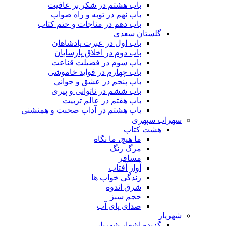
باب هشتم در شکر بر عافیت
باب نهم در توبه و راه صواب
باب دهم در مناجات و ختم کتاب
گلستان سعدی
باب اول در عبرت پادشاهان
باب دوم در اخلاق پارسایان
باب سوم در فضیلت قناعت
باب چهارم در فواید خاموشى
باب پنجم در عشق و جوانى
باب ششم در ناتوانى و پیرى
باب هفتم در عالم تربیت
باب هشتم در آداب صحبت و همنشنى
سهراب سپهری
هشت کتاب
ما هیچ، ما نگاه
مرگ رنگ
مسافر
آواز آفتاب
زندگی خواب ها
شرق اندوه
حجم سبز
صدای پای آب
شهریار
گزیده اشعار شهریار