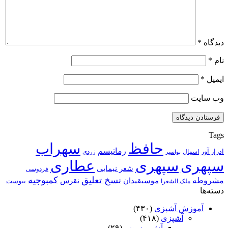
دیدگاه
*
نام
*
ایمیل
*
وب‌ سایت
Tags
حافظ
سهراب
رماتیسم
ادرار آور
اسهال
زردی
بواسیر
سپهری
سپهری
عطاری
شعر نیمایی
فردوسی
نسخ تعلیق
کمبوجیه
مشروطه
موسیقیدان
نقرس
یبوست
ملک الشعرا
دسته‌ها
آموزش آشپزی
(۴۳۰)
آشپزی
(۴۱۸)
آش و سوپ
(۲۹)