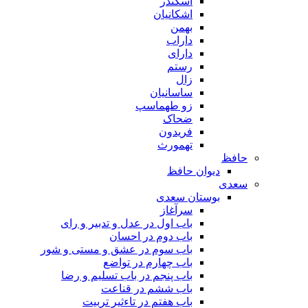
اسکندر
اشکانیان
بهمن
داراب
دارای
رستم
زال
ساسانیان
زو طهماسپ‏
ضحاک
فریدون
تهمورث
حافظ
دیوان حافظ
سعدی
بوستان سعدی
سرآغاز
باب اول در عدل و تدبیر و رای
باب دوم در احسان
باب سوم در عشق و مستی و شور
باب چهارم در تواضع
باب پنجم در باب تسلیم و رضا
باب ششم در قناعت
باب هفتم در تاءثیر تربیت