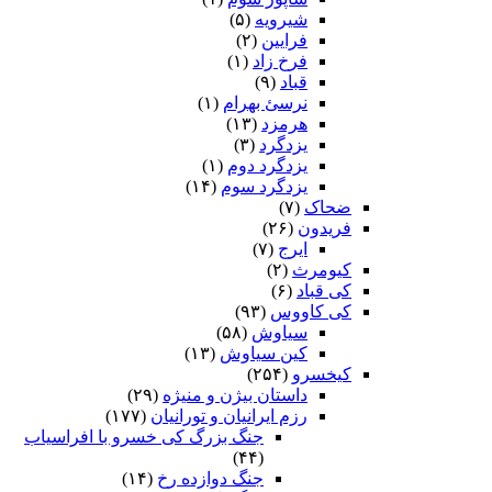
شیرویه
(۵)
فرایین
(۲)
فرخ زاد
(۱)
قباد
(۹)
نرسئ بهرام‏
(۱)
هرمزد
(۱۳)
یزدگرد
(۳)
یزدگرد دوم
(۱)
یزدگرد سوم
(۱۴)
ضحاک
(۷)
فریدون
(۲۶)
ایرج
(۷)
کیومرث
(۲)
کی قباد
(۶)
کی کاووس
(۹۳)
سیاوش
(۵۸)
کین سیاوش
(۱۳)
کیخسرو
(۲۵۴)
داستان بیژن و منیژه
(۲۹)
رزم ایرانیان و تورانیان
(۱۷۷)
جنگ بزرگ کی خسرو با افراسیاب
(۴۴)
جنگ دوازده رخ
(۱۴)