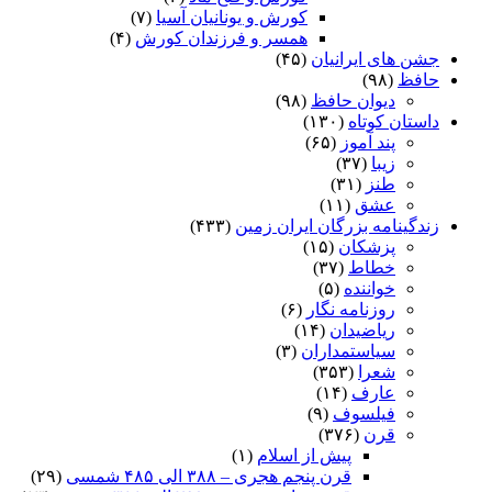
کورش و یونانیان آسیا
(۷)
همسر و فرزندان کورش
(۴)
جشن های ایرانیان
(۴۵)
حافظ
(۹۸)
دیوان حافظ
(۹۸)
داستان کوتاه
(۱۳۰)
پند آموز
(۶۵)
زیبا
(۳۷)
طنز
(۳۱)
عشق
(۱۱)
زندگینامه بزرگان ایران زمین
(۴۳۳)
پزشکان
(۱۵)
خطاط
(۳۷)
خواننده
(۵)
روزنامه نگار
(۶)
ریاضیدان
(۱۴)
سیاستمداران
(۳)
شعرا
(۳۵۳)
عارف
(۱۴)
فیلسوف
(۹)
قرن
(۳۷۶)
پیش از اسلام
(۱)
قرن پنجم هجری – ۳۸۸ الی ۴۸۵ شمسی
(۲۹)