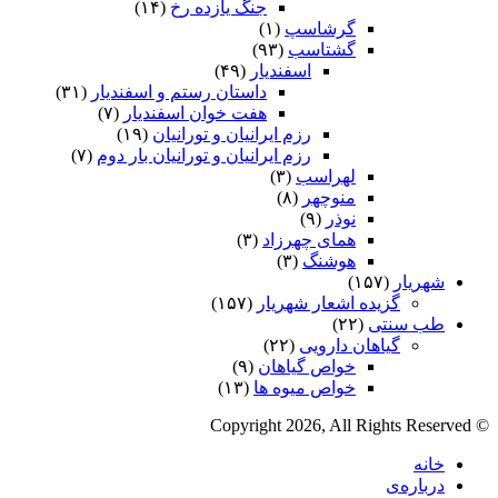
جنگ یازده رخ
(۱۴)
گرشاسپ
(۱)
گشتاسب
(۹۳)
اسفندیار
(۴۹)
داستان رستم و اسفندیار
(۳۱)
هفت خوان اسفندیار
(۷)
رزم ایرانیان و تورانیان
(۱۹)
رزم ایرانیان و تورانیان بار دوم
(۷)
لهراسب
(۳)
منوچهر
(۸)
نوذر
(۹)
هماى چهرزاد
(۳)
هوشنگ
(۳)
شهریار
(۱۵۷)
گزیده اشعار شهریار
(۱۵۷)
طب سنتی
(۲۲)
گیاهان دارویی
(۲۲)
خواص گیاهان
(۹)
خواص میوه ها
(۱۳)
© Copyright 2026, All Rights Reserved
خانه
درباره‌ی