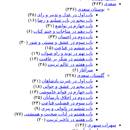
سعدی
(۴۶۴)
بوستان سعدی
(۲۳۶)
باب اول در عدل و تدبیر و رای
(۳۸)
باب پنجم در باب تسلیم و رضا
(۱۶)
باب چهارم در تواضع
(۳۱)
باب دهم در مناجات و ختم کتاب
(۶)
باب دوم در احسان
(۳۳)
باب سوم در عشق و مستی و شور
(۳۰)
باب ششم در قناعت
(۱۵)
باب نهم در توبه و راه صواب
(۱۹)
باب هشتم در شکر بر عافیت
(۱۳)
باب هفتم در عالم تربیت
(۲۸)
سرآغاز
(۶)
گلستان سعدی
(۲۲۸)
باب اول در عبرت پادشاهان
(۴۱)
باب پنجم در عشق و جوانى
(۱۸)
باب چهارم در فواید خاموشى
(۱۳)
باب دوم در اخلاق پارسایان
(۲۵)
باب سوم در فضیلت قناعت
(۲۴)
باب ششم در ناتوانى و پیرى
(۹)
باب هشتم در آداب صحبت و همنشنى
(۷۷)
باب هفتم در تاءثیر تربیت
(۲۰)
سهراب سپهری
(۱۳۶)