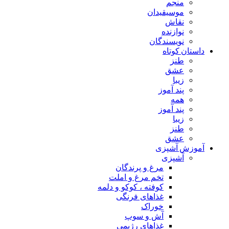
منجم
موسیقیدان
نقاش
نوازنده
نویسندگان
داستان کوتاه
طنز
عشق
زیبا
پند آموز
همه
پند آموز
زیبا
طنز
عشق
آموزش آشپزی
آشپزی
مرغ و پرندگان
تخم مرغ و املت
کوفته ، کوکو و دلمه
غذاهای فرنگی
خوراک
آش و سوپ
غذاهای رژیمی