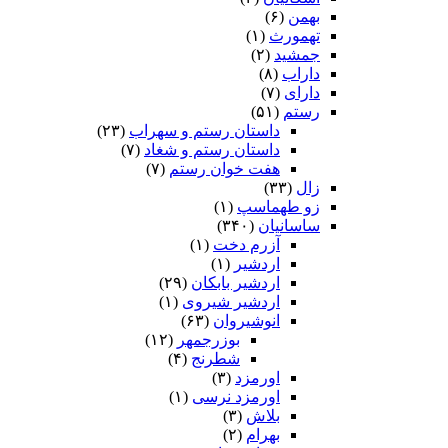
بهمن
(۶)
تهمورث
(۱)
جمشید
(۲)
داراب
(۸)
دارای
(۷)
رستم
(۵۱)
داستان رستم و سهراب
(۲۳)
داستان رستم و شغاد
(۷)
هفت خوان رستم‏
(۷)
زال
(۳۳)
زو طهماسپ‏
(۱)
ساسانیان
(۳۴۰)
آزرم دخت
(۱)
اردشیر
(۱)
اردشیر بابکان
(۲۹)
اردشیر شیروی
(۱)
انوشیروان
(۶۳)
بوزرجمهر
(۱۲)
شطرنج
(۴)
اورمزد
(۳)
اورمزد نرسى‏
(۱)
بلاش
(۳)
بهرام
(۲)