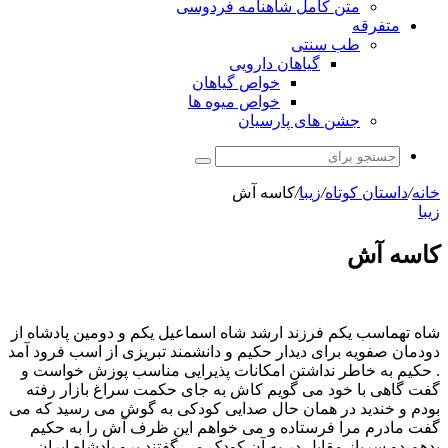
متن کامل شاهنامه فردوسی
متفرقه
طب سنتی
گیاهان دارویی
خواص گیاهان
خواص میوه ها
جشن های پارسیان
جستجو
برای
خانه
/
داستان کوتاه
/
زیبا
/
کاسه آش
زیبا
کاسه آش
شاه تهماسب یکم فرزند ارشد شاه اسماعیل یکم و دومین پادشاه از
دودمان صفویه برای دیدار حکیم و دانشمند تبریزی از اسب فرود آمد
. حکیم به خاطر نداشتن امکانات پذیرایی مناسب پوزش خواست و
گفت گاهی با خود می گویم کاش به جای حکمت سراغ بازار رفته
بودم و خندید در همان حال صدایی کودکی به گوش می رسید که می
گفت مادرم مرا فرستاده و می خواهم این ظرف آش را به حکیم
بدهم دو سرباز مقابل در به آن کودک می گفتند برو پادشاه ایران