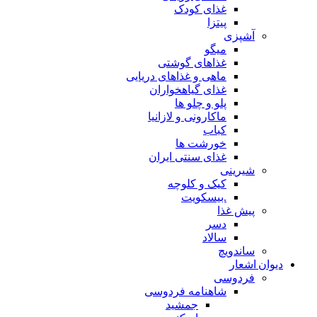
غذای کودک
پیتزا
آشپزی
میگو
غذاهای گوشتی
ماهی و غذاهای دریایی
غذای گیاهخواران
پلو و چلو ها
ماکارونی و لازانیا
کباب
خورشت ها
غذای سنتی ایران
شیرینی
کیک و کلوچه
.بیسکویت
پیش غذا
دسر
سالاد
ساندویچ
دیوان اشعار
فردوسی
شاهنامه فردوسی
جمشید