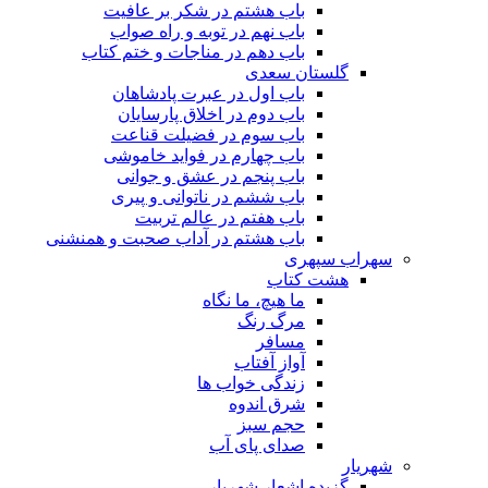
باب هشتم در شکر بر عافیت
باب نهم در توبه و راه صواب
باب دهم در مناجات و ختم کتاب
گلستان سعدی
باب اول در عبرت پادشاهان
باب دوم در اخلاق پارسایان
باب سوم در فضیلت قناعت
باب چهارم در فواید خاموشى
باب پنجم در عشق و جوانى
باب ششم در ناتوانى و پیرى
باب هفتم در عالم تربیت
باب هشتم در آداب صحبت و همنشنى
سهراب سپهری
هشت کتاب
ما هیچ، ما نگاه
مرگ رنگ
مسافر
آواز آفتاب
زندگی خواب ها
شرق اندوه
حجم سبز
صدای پای آب
شهریار
گزیده اشعار شهریار