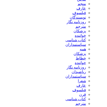
منجم
عارف
فیلسوف
نویسندگان
روزنامه نگار
مترجم
پزشکان
خواننده
کتاب شناسی
سیاستمداران
همه
پزشکان
خطاط
خواننده
روزنامه نگار
ریاضیدان
سیاستمداران
شعرا
عارف
فیلسوف
قرن
کتاب شناسی
مترجم