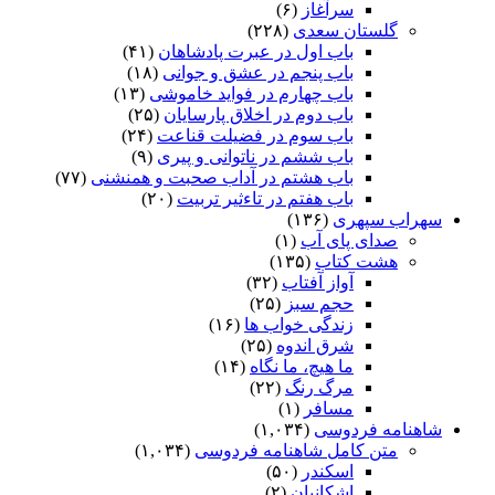
سرآغاز
(۶)
گلستان سعدی
(۲۲۸)
باب اول در عبرت پادشاهان
(۴۱)
باب پنجم در عشق و جوانى
(۱۸)
باب چهارم در فواید خاموشى
(۱۳)
باب دوم در اخلاق پارسایان
(۲۵)
باب سوم در فضیلت قناعت
(۲۴)
باب ششم در ناتوانى و پیرى
(۹)
باب هشتم در آداب صحبت و همنشنى
(۷۷)
باب هفتم در تاءثیر تربیت
(۲۰)
سهراب سپهری
(۱۳۶)
صدای پای آب
(۱)
هشت کتاب
(۱۳۵)
آواز آفتاب
(۳۲)
حجم سبز
(۲۵)
زندگی خواب ها
(۱۶)
شرق اندوه
(۲۵)
ما هیچ، ما نگاه
(۱۴)
مرگ رنگ
(۲۲)
مسافر
(۱)
شاهنامه فردوسی
(۱,۰۳۴)
متن کامل شاهنامه فردوسی
(۱,۰۳۴)
اسکندر
(۵۰)
اشکانیان
(۲)