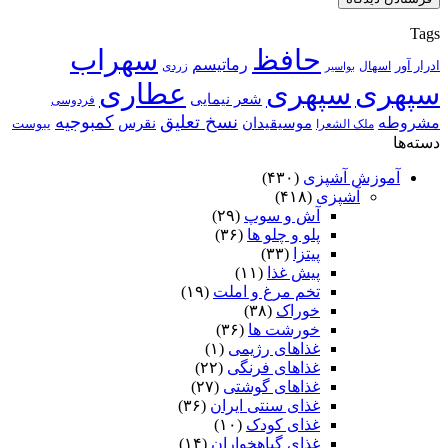
Tags
حافظ
سهراب
رماتیسم
ادرار آور
اسهال
زردی
بواسیر
سپهری
سپهری
عطاری
شعر نیمایی
فردوسی
نسخ تعلیق
کمبوجیه
مشروطه
موسیقیدان
نقرس
یبوست
ملک الشعرا
دسته‌ها
آموزش آشپزی
(۴۳۰)
آشپزی
(۴۱۸)
آش و سوپ
(۲۹)
پلو و چلو ها
(۳۶)
پیتزا
(۳۳)
پیش غذا
(۱۱)
تخم مرغ و املت
(۱۹)
خوراک
(۳۸)
خورشت ها
(۳۶)
غذاهای رژیمی
(۱)
غذاهای فرنگی
(۲۲)
غذاهای گوشتی
(۲۷)
غذای سنتی ایران
(۳۶)
غذای کودک
(۱۰)
غذای گیاهخواران
(۱۴)