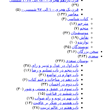
قرن یازدهم هجری – ۹۷۰ الی ۱۰۶۷ شمسی
(۲۹)
قرن یک هجری – ۱ الی ۹۷ شمسی –
(۵)
معاصر
(۱۳۲)
کتاب شناسی
(۴)
مترجم
(۱۶)
منجم
(۷)
موسیقیدان
(۳۲)
نقاش
(۱۹)
نوازنده
(۱۰)
نویسندگان
(۴۵)
سخن بزرگان
(۳۱۶)
سعدی
(۴۶۴)
بوستان سعدی
(۲۳۶)
باب اول در عدل و تدبیر و رای
(۳۸)
باب پنجم در باب تسلیم و رضا
(۱۶)
باب چهارم در تواضع
(۳۱)
باب دهم در مناجات و ختم کتاب
(۶)
باب دوم در احسان
(۳۳)
باب سوم در عشق و مستی و شور
(۳۰)
باب ششم در قناعت
(۱۵)
باب نهم در توبه و راه صواب
(۱۹)
باب هشتم در شکر بر عافیت
(۱۳)
باب هفتم در عالم تربیت
(۲۸)