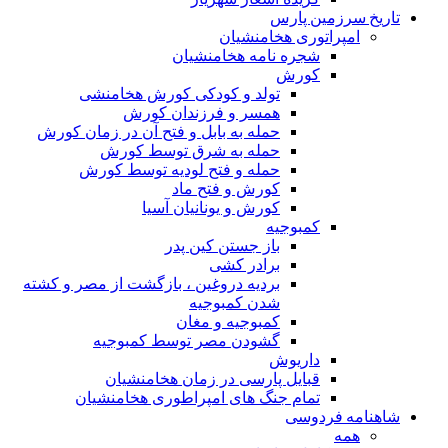
تاریخ سرزمین پارس
امپراتوری هخامنشیان
شجره نامه هخامنشیان
کورش
تولد و کودکی کورش هخامنشی
همسر و فرزندان کورش
حمله به بابل و فتح آن در زمان کورش
حمله به شرق توسط کورش
حمله و فتح لودیه توسط کورش
کورش و فتح ماد
کورش و یونانیان آسیا
کمبوجیه
باز جستن کین پدر
برادر کشی
بردیه دروغین ، بازگشت از مصر و کشته
شدن کمبوجیه
کمبوجیه و مغان
گشودن مصر توسط کمبوجیه
داریوش
قبایل پارسی در زمان هخامنشیان
تمام جنگ های امپراطوری هخامنشیان
شاهنامه فردوسی
همه