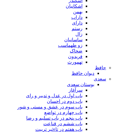
اسکندر
اشکانیان
بهمن
داراب
دارای
رستم
زال
ساسانیان
زو طهماسپ‏
ضحاک
فریدون
تهمورث
حافظ
دیوان حافظ
سعدی
بوستان سعدی
سرآغاز
باب اول در عدل و تدبیر و رای
باب دوم در احسان
باب سوم در عشق و مستی و شور
باب چهارم در تواضع
باب پنجم در باب تسلیم و رضا
باب ششم در قناعت
باب هفتم در تاءثیر تربیت