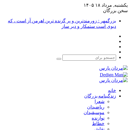
یکشنبه, مرداد ۱۸ ۱۴۰۵
سخن بزرگان
بزرگمهر : زورمندترین و پر گزنده ترین اهرمن آز است ، که
دیوی است ستمکار و دیر ساز
فیس
X
بوک
یوتیوب
اینستاگرام
جستجو
برای
خانه
زندگینامه بزرگان
شعرا
ریاضیدان
موسیقیدان
نوازنده
خطاط
نقاش