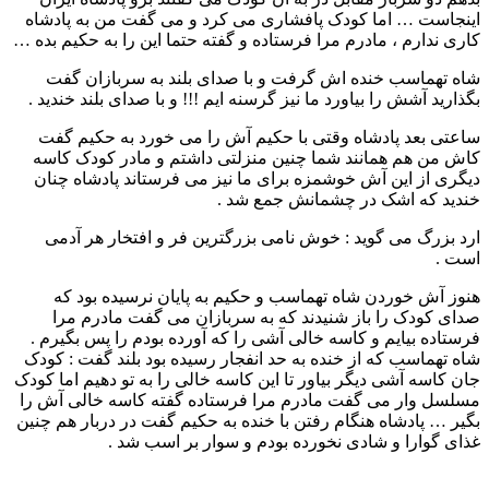
اینجاست … اما کودک پافشاری می کرد و می گفت من به پادشاه
کاری ندارم ، مادرم مرا فرستاده و گفته حتما این را به حکیم بده …
شاه تهماسب خنده اش گرفت و با صدای بلند به سربازان گفت
بگذارید آشش را بیاورد ما نیز گرسنه ایم !!! و با صدای بلند خندید .
ساعتی بعد پادشاه وقتی با حکیم آش را می خورد به حکیم گفت
کاش من هم همانند شما چنین منزلتی داشتم و مادر کودک کاسه
دیگری از این آش خوشمزه برای ما نیز می فرستاند پادشاه چنان
خندید که اشک در چشمانش جمع شد .
ارد بزرگ می گوید : خوش نامی بزرگترین فر و افتخار هر آدمی
است .
هنوز آش خوردن شاه تهماسب و حکیم به پایان نرسیده بود که
صدای کودک را باز شنیدند که به سربازان می گفت مادرم مرا
فرستاده بیایم و کاسه خالی آشی را که آورده بودم را پس بگیرم .
شاه تهماسب که از خنده به حد انفجار رسیده بود بلند گفت : کودک
جان کاسه آشی دیگر بیاور تا این کاسه خالی را به تو دهیم اما کودک
مسلسل وار می گفت مادرم مرا فرستاده گفته کاسه خالی آش را
بگیر … پادشاه هنگام رفتن با خنده به حکیم گفت در دربار هم چنین
غذای گوارا و شادی نخورده بودم و سوار بر اسب شد .