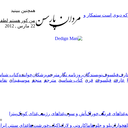
همچنین ببینید
 که دیوی است ستمکار و
بستن
من کور هستم لطفا 
22 مارس , 2012
X
وایبر
فیس
دکمه
واتس
تلگرام
آپ
بوک
بازگشت
به
بالا
ارف
فیلسوف
نویسندگان
روزنامه نگار
مترجم
پزشکان
خواننده
کتاب شنا
عارف
فیلسوف
قرن
کتاب شناسی
مترجم
منجم
موسیقیدان
نقا
ه
غذاهای فرنگی
خوراک
آش و سوپ
غذاهای رژیمی
غذای کودک
پیتزا
اهخواران
پلو و چلو ها
ماکارونی و لازانیا
کباب
خورشت ها
غذای سنتی ایرا