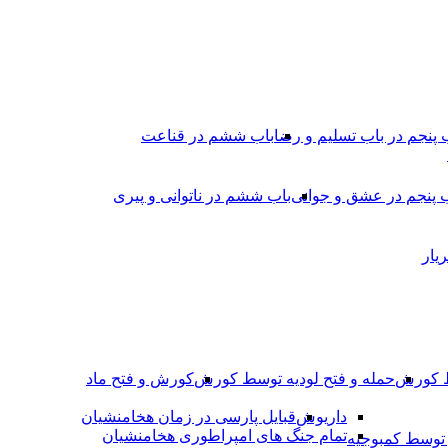
 پنجم در باب تسلیم و رضا
باب ششم در قناعت
 پنجم در عشق و جوانى
باب ششم در ناتوانى و پیرى
یار
ط کورش
حمله و فتح لودیه توسط کورش
کورش و فتح ماد
داریوش
قبایل پارسی در زمان هخامنشیان
تمام جنگ های امپراطوری هخامنشیان
وسط کمبوجیه