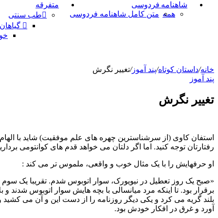
شاهنامه فردوسی
متفرقه
همه
متن کامل شاهنامه فردوسی
طب سنتی
گیاهان
خو
خانه
/
داستان کوتاه
/
پند آموز
/
تغییر نگرش
پند آموز
تغییر نگرش
استفان کاوی (از سرشناسترین چهره های علم موفقیت) شاید با الهام 
رفتارتان توجه کنید. اما اگر دلتان می خواهد قدم های کوانتومی بردار
او حرفهایش را با یک مثال خوب و واقعی، ملموس تر می کند :
«صبح یک روز تعطیل در نیویورک، سوار اتوبوس شدم. تقریبا یک سوم ا
برقرار بود. تا اینکه مرد میانسالی با بچه هایش سوار اتوبوس شدند و ب
بلند گریه می کرد و یکی دیگر روزنامه را از دست این و آن می کشید
آورد و غرق در افکار خودش بود.