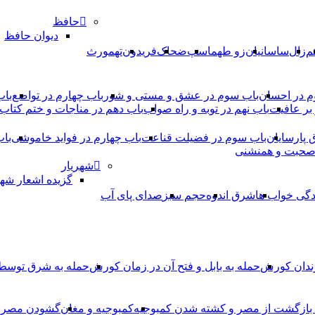
حافظ
دیوان حافظ
م
زال
ساسانیان
زو طهماسپ‏
ضحاک
فریدون
تهمورث
م در احسان
باب سوم در عشق و مستی و شور
باب چهارم در تواضع
باب
بر عافیت
باب نهم در توبه و راه صواب
باب دهم در مناجات و ختم کتاب
ق پارسایان
باب سوم در فضیلت قناعت
باب چهارم در فواید خاموشى
باب
 صحبت و همنشنى
شهریار
گزیده اشعار شهر
دگی خواب ها
شرق اندوه
حجم سبز
صدای پای آب
ندان کورش
حمله به بابل و فتح آن در زمان کورش
حمله به شرق توس
، بازگشت از مصر و کشته شدن کمبوجیه
کمبوجیه و مغان
گشودن مصر ت