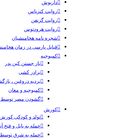
داریوش
روایت کتزیاس
روایت گزنفن
روایت هرودتوس
شجره نامه هخامنشیان
قبایل پارسی در زمان هخامنش
کمبوجیه
باز جستن کین پدر
برادر کشی
بردیه دروغین ، باز
کمبوجیه و مغان
گشودن مصر توسط ک
کورش
تولد و کودکی کورش
حمله به بابل و فتح 
حمله به شرق توسط