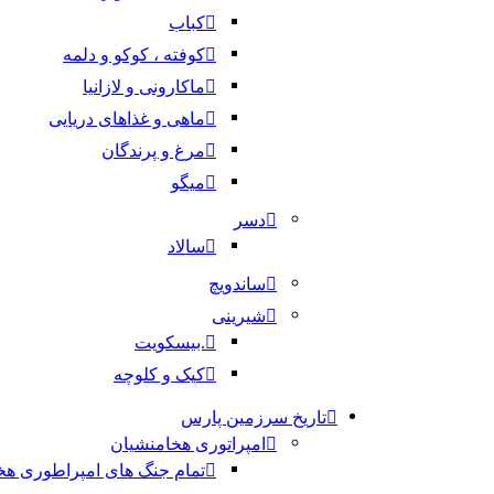
کباب
کوفته ، کوکو و دلمه
ماکارونی و لازانیا
ماهی و غذاهای دریایی
مرغ و پرندگان
میگو
دسر
سالاد
ساندویچ
شیرینی
.بیسکویت
کیک و کلوچه
تاریخ سرزمین پارس
امپراتوری هخامنشیان
تمام جنگ های امپراطوری هخ