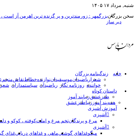
شنبه, مرداد ۱۷ ۱۴۰۵
سخن بزرگان
بزرگمهر : زورمندترین و پر گزنده ترین اهرمن آز است ،
دیر ساز
خانه
زندگینامه بزرگان
شعرا
ریاضیدان
موسیقیدان
نوازنده
خطاط
نقاش
منجم
ع
خواننده
روزنامه نگار
ریاضیدان
سیاستمداران
شعرا
داستان کوتاه
طنز
عشق
زیبا
پند آموز
همه
پند آموز
زیبا
طنز
عشق
آموزش آشپزی
آشپزی
مرغ و پرندگان
تخم مرغ و املت
کوفته ، کوکو و دلم
آشپزی
میگو
غذاهای گوشتی
ماهی و غذاهای دریایی
غذای گی