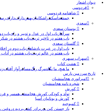
دیوان اشعار
فردوسی
شاهنامه فردوسی
جمشید
اسکندر
اشکانیان
بهمن
داراب
دارای
رست
سعدی
بوستان سعدی
سرآغاز
باب اول در عدل و تدبیر و رای
باب دو
باب هفتم در تاءثیر تربیت
باب هشتم در شکر 
گلستان سعدی
باب اول در عبرت پادشاهان
باب دوم در اخلا
باب هفتم در عالم تربیت
باب هشتم در آداب
سهراب سپهری
هشت کتاب
ما هیچ، ما نگاه
مرگ رنگ
مسافر
آواز آفتاب
زن
تاریخ سرزمین پارس
امپراتوری هخامنشیان
شجره نامه هخامنشیان
کورش
تولد و کودکی کورش هخامنشی
همسر و فرز
کورش و یونانیان آسیا
کمبوجیه
باز جستن کین پدر
برادر کشی
بردیه دروغین 