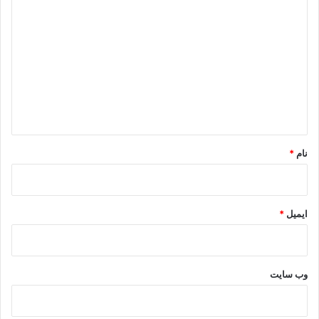
در ذهن خود تو بود که حالا با عشق به مادرشوهرت از بین رفته
است.
ی
د
نتیجه اخلاقی : دل چو به مهر تو مصفا شود، دیگر از آن کینه سراغی
گ
مباد!
ا
ه
.
*
نام
*
ایمیل
*
وب‌ سایت