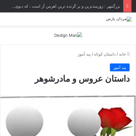
بزرگمهر : زورمندترین و پر گزنده ترین اهرمن آز است ، که دیوی است ستمکار و دیر ساز
خانه
/
داستان کوتاه
/
پند آموز
پند آموز
داستان عروس و مادرشوهر