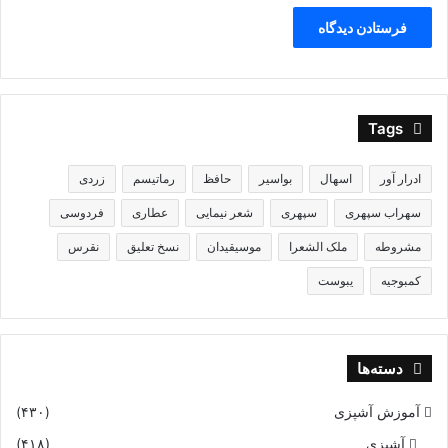
Tags
ادرار آور
اسهال
بواسیر
حافظ
رماتیسم
زردی
سهراب سپهری
سپهری
شعر نیمایی
عطاری
فردوسی
مشروطه
ملک الشعرا
موسیقیدان
نسخ تعلیق
نقرس
کمبوجیه
یبوست
دسته‌ها
آموزش آشپزی
(۴۳۰)
آشپزی
(۴۱۸)