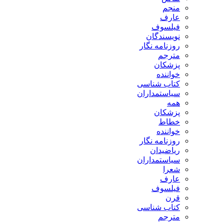
منجم
عارف
فیلسوف
نویسندگان
روزنامه نگار
مترجم
پزشکان
خواننده
کتاب شناسی
سیاستمداران
همه
پزشکان
خطاط
خواننده
روزنامه نگار
ریاضیدان
سیاستمداران
شعرا
عارف
فیلسوف
قرن
کتاب شناسی
مترجم