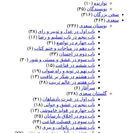
نوازنده
(۱۰)
نویسندگان
(۴۵)
سخن بزرگان
(۳۱۶)
سعدی
(۴۶۴)
بوستان سعدی
(۲۳۶)
باب اول در عدل و تدبیر و رای
(۳۸)
باب پنجم در باب تسلیم و رضا
(۱۶)
باب چهارم در تواضع
(۳۱)
باب دهم در مناجات و ختم کتاب
(۶)
باب دوم در احسان
(۳۳)
باب سوم در عشق و مستی و شور
(۳۰)
باب ششم در قناعت
(۱۵)
باب نهم در توبه و راه صواب
(۱۹)
باب هشتم در شکر بر عافیت
(۱۳)
باب هفتم در عالم تربیت
(۲۸)
سرآغاز
(۶)
گلستان سعدی
(۲۲۸)
باب اول در عبرت پادشاهان
(۴۱)
باب پنجم در عشق و جوانى
(۱۸)
باب چهارم در فواید خاموشى
(۱۳)
باب دوم در اخلاق پارسایان
(۲۵)
باب سوم در فضیلت قناعت
(۲۴)
باب ششم در ناتوانى و پیرى
(۹)
باب هشتم در آداب صحبت و همنشنى
(۷۷)