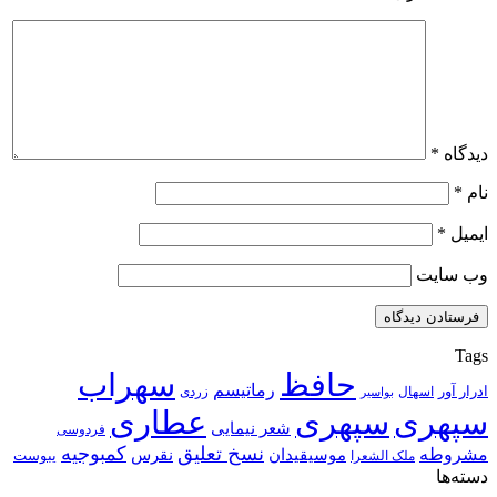
دیدگاه
*
نام
*
ایمیل
*
وب‌ سایت
Tags
حافظ
سهراب
رماتیسم
ادرار آور
اسهال
زردی
بواسیر
سپهری
سپهری
عطاری
شعر نیمایی
فردوسی
نسخ تعلیق
کمبوجیه
مشروطه
موسیقیدان
نقرس
یبوست
ملک الشعرا
دسته‌ها