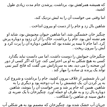
که همیشه همراهش بود، برداشت. پرشدن جام مدت زیادی طول
کشید،
اما وقتی می خواست آن را به لبش نزدیک کند،
شاهین بال زد و جام را از دست او بیرون انداخت .
چنگیز خان خشمگین شد، اما شاهین حیوان محبوبش بود، شاید او
هم تشنه اش بود. جام را برداشت، خاک را از آن زدود و دوباره پرش
کرد. اما جام تا نیمه پر نشده بود که شاهین دوباره آن را پرت کرد و
آبش را بیرون ریخت .
چنگیزخان حیوانش را دوست داشت، اما می دانست نباید بگذارد
کسی به هیچ شکلی به او بی احترامی کند، چرا که اگر کسی از دور
این صحنه را می دید، بعد به سربازانش می گفت که فاتح کبیر نمی
تواند یک پرنده ی ساده را مهار کند .
این بار شمشیر از غلاف بیرون کشید، جام را برداشت و شروع کرد
به پر کردن آن. یک چشمش را به آب دوخته بود و دیگری را به
شاهین. همین که جام پر شد و می خواست آن را بنوشد، شاهین
دوباره بال زد و به طرف او حمله آورد. چنگیزخان با یک ضربه ی
دقیق سینه ی شاهین را شکافت .
جریان آب خشک شده بود. چنگیزخان که مصمم بود به هر شکلی آب