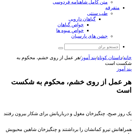
متن کامل شاهنامه فردوسی
متفرقه
طب سنتی
گیاهان دارویی
خواص گیاهان
خواص میوه ها
جشن های پارسیان
جستجو
برای
خانه
/
داستان کوتاه
/
پند آموز
/
هر عمل از روی خشم، محکوم به
شکست است
پند آموز
هر عمل از روی خشم، محکوم به شکست
است
یک روز صبح، چنگیزخان مغول و درباریانش برای شکار بیرون رفتند
.
همراهانش تیرو کمانشان را برداشتند و چنگیزخان شاهین محبوبش