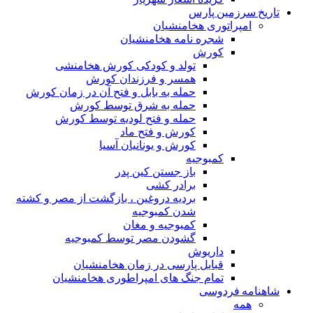
تاریخ سرزمین پارس
امپراتوری هخامنشیان
شجره نامه هخامنشیان
کورش
تولد و کودکی کورش هخامنشی
همسر و فرزندان کورش
حمله به بابل و فتح آن در زمان کورش
حمله به شرق توسط کورش
حمله و فتح لودیه توسط کورش
کورش و فتح ماد
کورش و یونانیان آسیا
کمبوجیه
باز جستن کین پدر
برادر کشی
بردیه دروغین ، بازگشت از مصر و کشته
شدن کمبوجیه
کمبوجیه و مغان
گشودن مصر توسط کمبوجیه
داریوش
قبایل پارسی در زمان هخامنشیان
تمام جنگ های امپراطوری هخامنشیان
شاهنامه فردوسی
همه