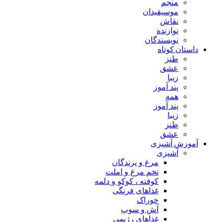
منجم
موسیقیدان
نقاش
نوازنده
نویسندگان
داستان کوتاه
طنز
عشق
زیبا
پند آموز
همه
پند آموز
زیبا
طنز
عشق
آموزش آشپزی
آشپزی
مرغ و پرندگان
تخم مرغ و املت
کوفته ، کوکو و دلمه
غذاهای فرنگی
خوراک
آش و سوپ
غذاهای رژیمی