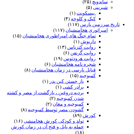
ساندویچ
(۲۵)
شیرینی
(۵)
.بیسکویت
(۱)
کیک و کلوچه
(۴)
تاریخ سرزمین پارس
(۱۱۷)
امپراتوری هخامنشیان
(۱۱۷)
تمام جنگ های امپراطوری هخامنشیان
(۱۵)
داریوش
(۱)
روایت کتزیاس
(۱۳)
روایت گزنفن
(۶)
روایت هرودتوس
(۱۹)
شجره نامه هخامنشیان
(۶)
قبایل پارسی در زمان هخامنشیان
(۸)
کمبوجیه
(۱۵)
باز جستن کین پدر
(۱)
برادر کشی
(۱)
بردیه دروغین ، بازگشت از مصر و کشته
شدن کمبوجیه
(۲)
کمبوجیه و مغان
(۲)
گشودن مصر توسط کمبوجیه
(۸)
کورش
(۸۹)
تولد و کودکی کورش هخامنشی
(۱۶)
حمله به بابل و فتح آن در زمان کورش
(۱۸)