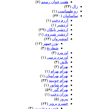
هفت خوان رستم‏
(۷)
زال
(۳۳)
زو طهماسپ‏
(۱)
ساسانیان
(۳۴۰)
آزرم دخت
(۱)
اردشیر
(۱)
اردشیر بابکان
(۲۹)
اردشیر شیروی
(۱)
انوشیروان
(۶۳)
بوزرجمهر
(۱۲)
شطرنج
(۴)
اورمزد
(۳)
اورمزد نرسى‏
(۱)
بلاش
(۳)
بهرام
(۲)
بهرام بهرام
(۱)
بهرام بهرامیان‏
(۱)
بهرام چوبینه
(۳۳)
بهرام شاپور
(۱)
بهرام گور
(۵۹)
پوران دخت
(۱)
پیروز
(۵)
خسرو پرویز
(۶۴)
خسرو و شیرین
(۴)