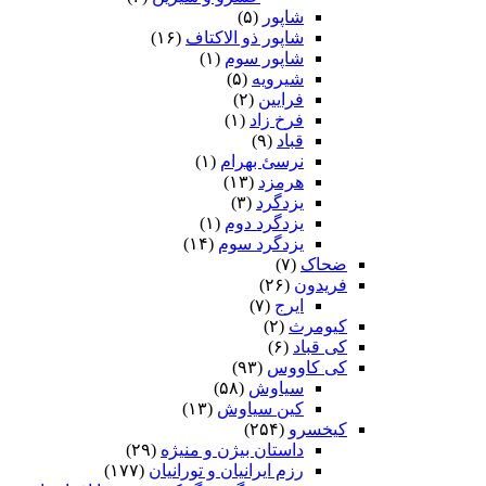
شاپور
(۵)
شاپور ذو الاکتاف
(۱۶)
شاپور سوم‏
(۱)
شیرویه
(۵)
فرایین
(۲)
فرخ زاد
(۱)
قباد
(۹)
نرسئ بهرام‏
(۱)
هرمزد
(۱۳)
یزدگرد
(۳)
یزدگرد دوم
(۱)
یزدگرد سوم
(۱۴)
ضحاک
(۷)
فریدون
(۲۶)
ایرج
(۷)
کیومرث
(۲)
کی قباد
(۶)
کی کاووس
(۹۳)
سیاوش
(۵۸)
کین سیاوش
(۱۳)
کیخسرو
(۲۵۴)
داستان بیژن و منیژه
(۲۹)
رزم ایرانیان و تورانیان
(۱۷۷)