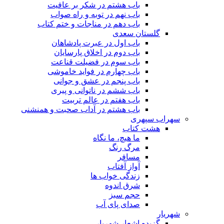
باب هشتم در شکر بر عافیت
باب نهم در توبه و راه صواب
باب دهم در مناجات و ختم کتاب
گلستان سعدی
باب اول در عبرت پادشاهان
باب دوم در اخلاق پارسایان
باب سوم در فضیلت قناعت
باب چهارم در فواید خاموشى
باب پنجم در عشق و جوانى
باب ششم در ناتوانى و پیرى
باب هفتم در عالم تربیت
باب هشتم در آداب صحبت و همنشنى
سهراب سپهری
هشت کتاب
ما هیچ، ما نگاه
مرگ رنگ
مسافر
آواز آفتاب
زندگی خواب ها
شرق اندوه
حجم سبز
صدای پای آب
شهریار
گزیده اشعار شهریار