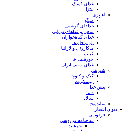
غذای کودک
پیتزا
آشپزی
میگو
غذاهای گوشتی
ماهی و غذاهای دریایی
غذای گیاهخواران
پلو و چلو ها
ماکارونی و لازانیا
کباب
خورشت ها
غذای سنتی ایران
شیرینی
کیک و کلوچه
.بیسکویت
پیش غذا
دسر
سالاد
ساندویچ
دیوان اشعار
فردوسی
شاهنامه فردوسی
جمشید