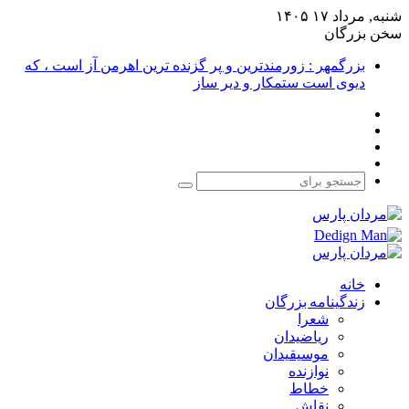
شنبه, مرداد ۱۷ ۱۴۰۵
سخن بزرگان
بزرگمهر : زورمندترین و پر گزنده ترین اهرمن آز است ، که
دیوی است ستمکار و دیر ساز
فیس
X
بوک
یوتیوب
اینستاگرام
جستجو
برای
خانه
زندگینامه بزرگان
شعرا
ریاضیدان
موسیقیدان
نوازنده
خطاط
نقاش