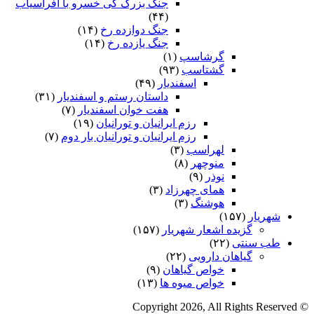
جنگ بزرگ کی خسرو با افراسیاب
(۴۴)
جنگ دوازده رخ
(۱۴)
جنگ یازده رخ
(۱۴)
گرشاسپ
(۱)
گشتاسب
(۹۳)
اسفندیار
(۴۹)
داستان رستم و اسفندیار
(۳۱)
هفت خوان اسفندیار
(۷)
رزم ایرانیان و تورانیان
(۱۹)
رزم ایرانیان و تورانیان بار دوم
(۷)
لهراسب
(۳)
منوچهر
(۸)
نوذر
(۹)
هماى چهرزاد
(۳)
هوشنگ
(۳)
شهریار
(۱۵۷)
گزیده اشعار شهریار
(۱۵۷)
طب سنتی
(۲۲)
گیاهان دارویی
(۲۲)
خواص گیاهان
(۹)
خواص میوه ها
(۱۳)
© Copyright 2026, All Rights Reserved