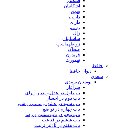
اسکندر
اشکانیان
بهمن
داراب
دارای
رستم
زال
ساسانیان
زو طهماسپ‏
ضحاک
فریدون
تهمورث
حافظ
دیوان حافظ
سعدی
بوستان سعدی
سرآغاز
باب اول در عدل و تدبیر و رای
باب دوم در احسان
باب سوم در عشق و مستی و شور
باب چهارم در تواضع
باب پنجم در باب تسلیم و رضا
باب ششم در قناعت
باب هفتم در تاءثیر تربیت