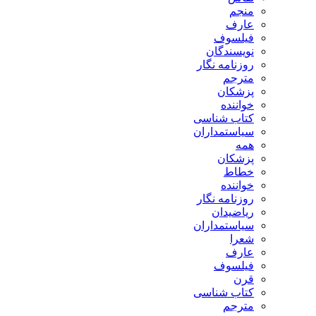
منجم
عارف
فیلسوف
نویسندگان
روزنامه نگار
مترجم
پزشکان
خواننده
کتاب شناسی
سیاستمداران
همه
پزشکان
خطاط
خواننده
روزنامه نگار
ریاضیدان
سیاستمداران
شعرا
عارف
فیلسوف
قرن
کتاب شناسی
مترجم