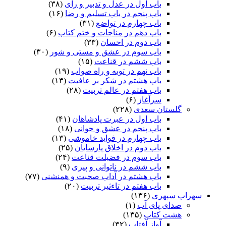
باب اول در عدل و تدبیر و رای
(۳۸)
باب پنجم در باب تسلیم و رضا
(۱۶)
باب چهارم در تواضع
(۳۱)
باب دهم در مناجات و ختم کتاب
(۶)
باب دوم در احسان
(۳۳)
باب سوم در عشق و مستی و شور
(۳۰)
باب ششم در قناعت
(۱۵)
باب نهم در توبه و راه صواب
(۱۹)
باب هشتم در شکر بر عافیت
(۱۳)
باب هفتم در عالم تربیت
(۲۸)
سرآغاز
(۶)
گلستان سعدی
(۲۲۸)
باب اول در عبرت پادشاهان
(۴۱)
باب پنجم در عشق و جوانى
(۱۸)
باب چهارم در فواید خاموشى
(۱۳)
باب دوم در اخلاق پارسایان
(۲۵)
باب سوم در فضیلت قناعت
(۲۴)
باب ششم در ناتوانى و پیرى
(۹)
باب هشتم در آداب صحبت و همنشنى
(۷۷)
باب هفتم در تاءثیر تربیت
(۲۰)
سهراب سپهری
(۱۳۶)
صدای پای آب
(۱)
هشت کتاب
(۱۳۵)
آواز آفتاب
(۳۲)