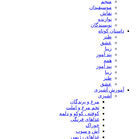
منجم
موسیقیدان
نقاش
نوازنده
نویسندگان
داستان کوتاه
طنز
عشق
زیبا
پند آموز
همه
پند آموز
زیبا
طنز
عشق
آموزش آشپزی
آشپزی
مرغ و پرندگان
تخم مرغ و املت
کوفته ، کوکو و دلمه
غذاهای فرنگی
خوراک
آش و سوپ
غذاهای رژیمی