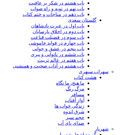
باب هشتم در شکر بر عافیت
باب نهم در توبه و راه صواب
باب دهم در مناجات و ختم کتاب
گلستان سعدی
باب اول در عبرت پادشاهان
باب دوم در اخلاق پارسایان
باب سوم در فضیلت قناعت
باب چهارم در فواید خاموشى
باب پنجم در عشق و جوانى
باب ششم در ناتوانى و پیرى
باب هفتم در عالم تربیت
باب هشتم در آداب صحبت و همنشنى
سهراب سپهری
هشت کتاب
ما هیچ، ما نگاه
مرگ رنگ
مسافر
آواز آفتاب
زندگی خواب ها
شرق اندوه
حجم سبز
صدای پای آب
شهریار
گزیده اشعار شهریار