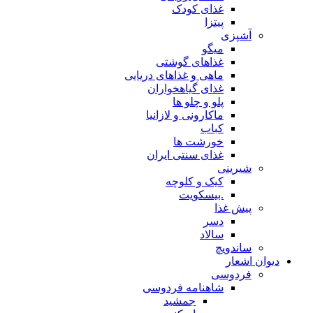
غذای کودک
پیتزا
آشپزی
میگو
غذاهای گوشتی
ماهی و غذاهای دریایی
غذای گیاهخواران
پلو و چلو ها
ماکارونی و لازانیا
کباب
خورشت ها
غذای سنتی ایران
شیرینی
کیک و کلوچه
.بیسکویت
پیش غذا
دسر
سالاد
ساندویچ
دیوان اشعار
فردوسی
شاهنامه فردوسی
جمشید