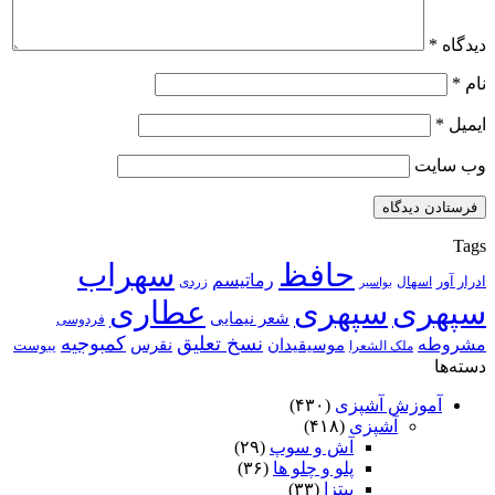
دیدگاه
*
نام
*
ایمیل
*
وب‌ سایت
Tags
حافظ
سهراب
رماتیسم
ادرار آور
اسهال
زردی
بواسیر
سپهری
سپهری
عطاری
شعر نیمایی
فردوسی
نسخ تعلیق
کمبوجیه
مشروطه
موسیقیدان
نقرس
یبوست
ملک الشعرا
دسته‌ها
آموزش آشپزی
(۴۳۰)
آشپزی
(۴۱۸)
آش و سوپ
(۲۹)
پلو و چلو ها
(۳۶)
پیتزا
(۳۳)