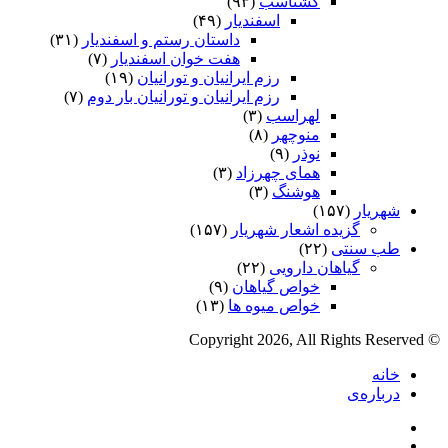
گشتاسب
(۹۳)
اسفندیار
(۴۹)
داستان رستم و اسفندیار
(۳۱)
هفت خوان اسفندیار
(۷)
رزم ایرانیان و تورانیان
(۱۹)
رزم ایرانیان و تورانیان بار دوم
(۷)
لهراسب
(۳)
منوچهر
(۸)
نوذر
(۹)
هماى چهرزاد
(۳)
هوشنگ
(۳)
شهریار
(۱۵۷)
گزیده اشعار شهریار
(۱۵۷)
طب سنتی
(۲۲)
گیاهان دارویی
(۲۲)
خواص گیاهان
(۹)
خواص میوه ها
(۱۳)
© Copyright 2026, All Rights Reserved
خانه
درباره‌ی
فیس
X
بوک