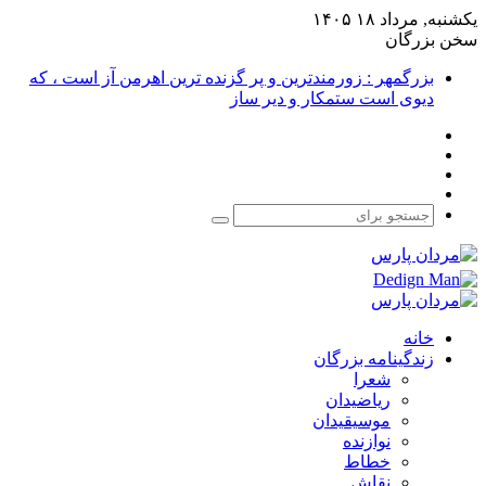
یکشنبه, مرداد ۱۸ ۱۴۰۵
سخن بزرگان
بزرگمهر : زورمندترین و پر گزنده ترین اهرمن آز است ، که
دیوی است ستمکار و دیر ساز
فیس
X
بوک
یوتیوب
اینستاگرام
جستجو
برای
خانه
زندگینامه بزرگان
شعرا
ریاضیدان
موسیقیدان
نوازنده
خطاط
نقاش