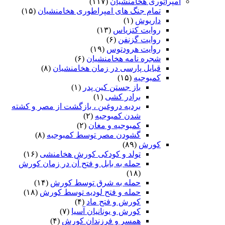
امپراتوری هخامنشیان
(۱۱۷)
تمام جنگ های امپراطوری هخامنشیان
(۱۵)
داریوش
(۱)
روایت کتزیاس
(۱۳)
روایت گزنفن
(۶)
روایت هرودتوس
(۱۹)
شجره نامه هخامنشیان
(۶)
قبایل پارسی در زمان هخامنشیان
(۸)
کمبوجیه
(۱۵)
باز جستن کین پدر
(۱)
برادر کشی
(۱)
بردیه دروغین ، بازگشت از مصر و کشته
شدن کمبوجیه
(۲)
کمبوجیه و مغان
(۲)
گشودن مصر توسط کمبوجیه
(۸)
کورش
(۸۹)
تولد و کودکی کورش هخامنشی
(۱۶)
حمله به بابل و فتح آن در زمان کورش
(۱۸)
حمله به شرق توسط کورش
(۱۴)
حمله و فتح لودیه توسط کورش
(۱۸)
کورش و فتح ماد
(۴)
کورش و یونانیان آسیا
(۷)
همسر و فرزندان کورش
(۴)