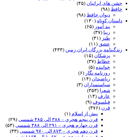
جشن های ایرانیان
(۴۵)
حافظ
(۹۸)
دیوان حافظ
(۹۸)
داستان کوتاه
(۱۳۰)
پند آموز
(۶۵)
زیبا
(۳۷)
طنز
(۳۱)
عشق
(۱۱)
زندگینامه بزرگان ایران زمین
(۴۳۳)
پزشکان
(۱۵)
خطاط
(۳۷)
خواننده
(۵)
روزنامه نگار
(۶)
ریاضیدان
(۱۴)
سیاستمداران
(۳)
شعرا
(۳۵۳)
عارف
(۱۴)
فیلسوف
(۹)
قرن
(۳۷۶)
پیش از اسلام
(۱)
قرن پنجم هجری – ۳۸۸ الی ۴۸۵ شمسی
(۲۹)
قرن چهارم هجری – ۲۹۱ الی ۳۸۸ شمسی
(۵۳)
قرن دهم هجری – ۸۷۳ الی ۹۷۰ شمسی
(۳۳)
قرن دوازده هجری – ۱۰۶۷ الی ۱۱۶۴ شمسی