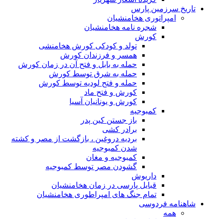
تاریخ سرزمین پارس
امپراتوری هخامنشیان
شجره نامه هخامنشیان
کورش
تولد و کودکی کورش هخامنشی
همسر و فرزندان کورش
حمله به بابل و فتح آن در زمان کورش
حمله به شرق توسط کورش
حمله و فتح لودیه توسط کورش
کورش و فتح ماد
کورش و یونانیان آسیا
کمبوجیه
باز جستن کین پدر
برادر کشی
بردیه دروغین ، بازگشت از مصر و کشته
شدن کمبوجیه
کمبوجیه و مغان
گشودن مصر توسط کمبوجیه
داریوش
قبایل پارسی در زمان هخامنشیان
تمام جنگ های امپراطوری هخامنشیان
شاهنامه فردوسی
همه