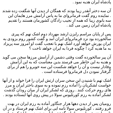
پادشاه ایران هدیه نمود .
آن سه دختر آنقدر زیبا بودند که همگان از دیدن آنها شگفت زده شدند
. نماینده روم گفت فرمانروای ما به پاس آرامش مرز هایمان این
سه بانوی زیبا که همه از نجیب زادگان کشورمان هستند را تقدیم
پادشاه ایران زمین می کند .
پس از پایان مراسم رایزن ارشد مهرداد دوم اشک نهم که پیری
سالخورده بود نزد فرمانروای ایران آمد و گفت کشور روم بزودی به
ایران یورش خواهد آورد اشک نهم با تعجب گفت او امروز سه پریزاد
به ما هدیه کرد ! چگونه فردا به ایران خواهد تاخت ؟
آن پیر سالخورده گفت وقتی دشمن از آرامش مرزها سخن می گوید
و هدیه به این خاطر می فرستد بدین معناست که به این آرامش
وفادار نیست و آن را خواهد شکست این سه خوبرو را هم از برای
گرفتار نمودن دل فرمانروا فرستاده است .
اشک نهم با شنیدن این سخن سران ارتش ایران را فرا خواند و از آنها
خواست لشکریان را آماده رزم نموده و به سوی باختر ایران و مرز
های روم حرکت کنند . روزی که لشکر ایران از میان رودان گذشت
لشکر آماده به رزم کورنلیوس سولا در پیش روی آنها ایستاده بودند .
رومیان پس از دیدن دهها هزار جنگاور آماده به رزم ایران در بهت
فرو رفتند ، کورنلیوس سولا نامه ایی برای اشک نهم فرستاد و در آن