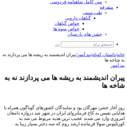
متن کامل شاهنامه فردوسی
متفرقه
طب سنتی
گیاهان دارویی
خواص گیاهان
خواص میوه ها
جشن های پارسیان
جستجو
برای
خانه
/
داستان کوتاه
/
پند آموز
/
پیران اندیشمند به ریشه ها می پردازند نه
به شاخه ها
پند آموز
پیران اندیشمند به ریشه ها می پردازند نه به
شاخه ها
روز آغاز جشن مهرگان بود و نمایندگان کشورهای گوناگون همراه با
هدایایی نفیس به کاخ فرمانروای ایران در شهر صد دروازه دامغان
امروزی وارد می شدند عجیب ترین هدیه مربوط می شد به
کورنلیوس سولا فرمانده ارشد روم که سه دختر بسیار زیبا به