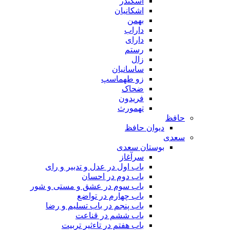
اسکندر
اشکانیان
بهمن
داراب
دارای
رستم
زال
ساسانیان
زو طهماسپ‏
ضحاک
فریدون
تهمورث
حافظ
دیوان حافظ
سعدی
بوستان سعدی
سرآغاز
باب اول در عدل و تدبیر و رای
باب دوم در احسان
باب سوم در عشق و مستی و شور
باب چهارم در تواضع
باب پنجم در باب تسلیم و رضا
باب ششم در قناعت
باب هفتم در تاءثیر تربیت