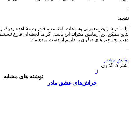
.
نتیجه
:
آیا ما در شزایط معمولی وساعات نا‌مناسب، قادر به مشاهده ودرک زیب
نتایج ممکن این آزمایش میتواند این باشد، اگر ما لحظه‌ای فارغ نیست
دهیم ،چه چیز های دیگری را داریم از دست میدهیم؟!
.
نمایش بیشتر
X
چاپ
فیس
واتس
تلگرام
لینکدین
اشتراک
اشتراک گذاری
آپ
بوک
گذاری
نوشته های مشابه
از
طریق
خراش‌های عشق مادر
ایمیل