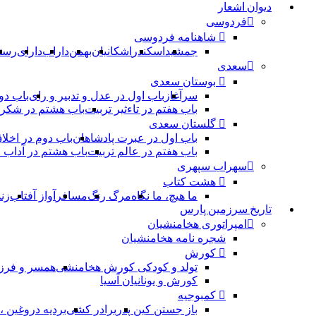
دیوان اشعار
فردوسی
شاهنامه فردوسی
جمشید
اسکندر
اشکانیان
بهمن
داراب
دارای
رست
سعدی
بوستان سعدی
سرآغاز
باب اول در عدل و تدبیر و رای
باب دو
باب هفتم در تاءثیر تربیت
باب هشتم در شکر 
گلستان سعدی
باب اول در عبرت پادشاهان
باب دوم در اخلا
باب هفتم در عالم تربیت
باب هشتم در آداب
سهراب سپهری
هشت کتاب
ما هیچ، ما نگاه
مرگ رنگ
مسافر
آواز آفتاب
زن
تاریخ سرزمین پارس
امپراتوری هخامنشیان
شجره نامه هخامنشیان
کورش
تولد و کودکی کورش هخامنشی
همسر و فرز
کورش و یونانیان آسیا
کمبوجیه
باز جستن کین پدر
برادر کشی
بردیه دروغین 