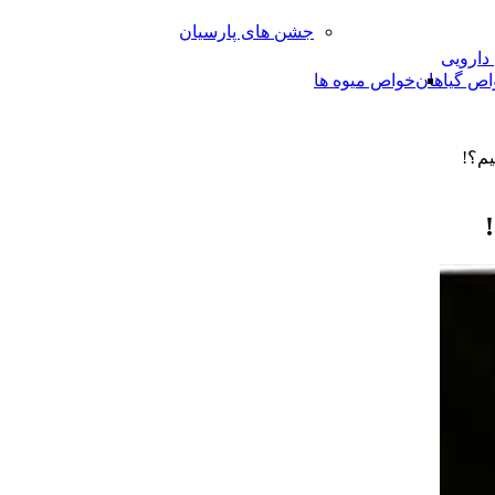
جشن های پارسیان
 دارویی
اص گیاهان
خواص میوه ها
یم؟!