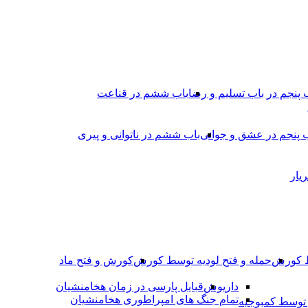
 پنجم در باب تسلیم و رضا
باب ششم در قناعت
 پنجم در عشق و جوانى
باب ششم در ناتوانى و پیرى
یار
ط کورش
حمله و فتح لودیه توسط کورش
کورش و فتح ماد
داریوش
قبایل پارسی در زمان هخامنشیان
تمام جنگ های امپراطوری هخامنشیان
وسط کمبوجیه