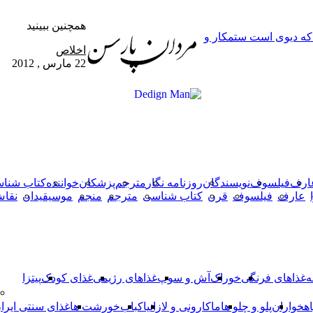
همچنین ببینید
 که دیوی است ستمکار و
بستن
اخلاص
22 مارس , 2012
X
وایبر
فیس
دکمه
واتس
تلگرام
آپ
بوک
بازگشت
به
بالا
ارف
فیلسوف
نویسندگان
روزنامه نگار
مترجم
پزشکان
خواننده
کتاب شنا
عارف
فیلسوف
قرن
کتاب شناسی
مترجم
منجم
موسیقیدان
نقا
ه
غذاهای فرنگی
خوراک
آش و سوپ
غذاهای رژیمی
غذای کودک
پیتزا
اهخواران
پلو و چلو ها
ماکارونی و لازانیا
کباب
خورشت ها
غذای سنتی ایرا