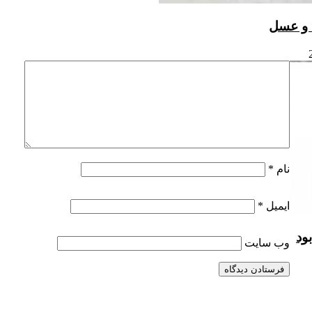
 و عسل
نام
*
ایمیل
*
ود
وب‌ سایت