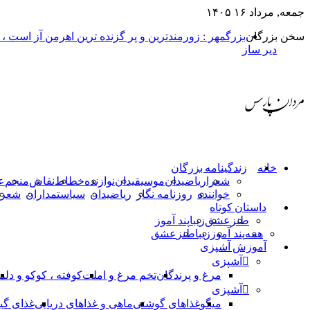
جمعه, مرداد ۱۶ ۱۴۰۵
سخن بزرگان
بزرگمهر : زورمندترین و پر گزنده ترین اهرمن آز است ،
دیر ساز
خانه
زندگینامه بزرگان
شعرا
ریاضیدان
موسیقیدان
نوازنده
خطاط
نقاش
منجم
ع
خواننده
روزنامه نگار
ریاضیدان
سیاستمداران
شعرا
داستان کوتاه
طنز
عشق
زیبا
پند آموز
همه
پند آموز
زیبا
طنز
عشق
آموزش آشپزی
آشپزی
مرغ و پرندگان
تخم مرغ و املت
کوفته ، کوکو و دلم
آشپزی
میگو
غذاهای گوشتی
ماهی و غذاهای دریایی
غذای گی