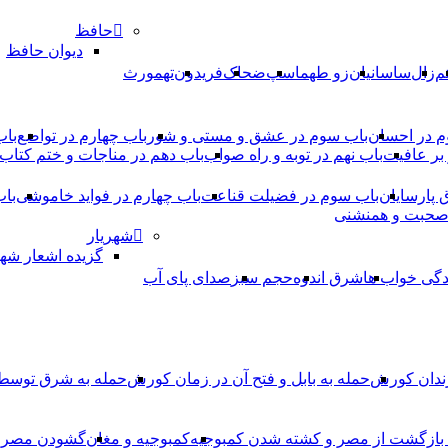
حافظ
دیوان حافظ
م
زال
ساسانیان
زو طهماسپ‏
ضحاک
فریدون
تهمورث
م در احسان
باب سوم در عشق و مستی و شور
باب چهارم در تواضع
باب
بر عافیت
باب نهم در توبه و راه صواب
باب دهم در مناجات و ختم کتاب
ق پارسایان
باب سوم در فضیلت قناعت
باب چهارم در فواید خاموشى
باب
 صحبت و همنشنى
شهریار
گزیده اشعار شهر
دگی خواب ها
شرق اندوه
حجم سبز
صدای پای آب
ندان کورش
حمله به بابل و فتح آن در زمان کورش
حمله به شرق توس
، بازگشت از مصر و کشته شدن کمبوجیه
کمبوجیه و مغان
گشودن مصر ت