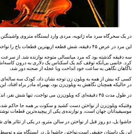
در یک سحرگاه سرد ماه ژانویه، مردی وارد ایستگاه متروی واشینگتن
این مرد در عرض ۴۵ دقیقه، شش قطعه ازبهترین قطعات باخ را نواخت. از آنجا که شلوغ ترین ساعات صبح بود، هزاران نفر برای رفتن به سر کارهای‌شان به سمت مترو هجوم آورده بودند.
سه دقیقه گذشته بود که مرد میانسالی متوجه نوازنده شد. از سرعت قدم
کرد. خانمی بی‌آنکه توقف کند یک اسکناس یک دلاری به درون کاسه‌اش ا
ناگاهان نگاهی به ساعت خود انداخت وبا عجله از صحنه دور شد،
کسی که بیش از همه به ویلون زن توجه نشان داد، کودک سه ساله‌ای 
در حالیکه همچنان نگاهش به ویلون‌زن بود، بهمراه مادر براه افتاد، ا
در طول مدت ۴۵ دقیقه‌ای که ویلون‌زن می نواخت، تنها شش نفر، اندکی توقف کردند. بیست نفر انعام دادند، بی‌آنکه مکثی کرده باشند، و سی و دو دلار عاید ویلون‌زن شد.
وقتیکه ویلون‌زن از نواختن دست کشید و سکوت بر همه جا حاکم شد، 
موسیقیدانان جهان است، و نوازنده‌ی یکی از پیچیده‌ترین قطعات نوشته
جاشوا بل، دو روز قبل از نواختن در سالن مترو، در یکی از تئاتر های
این یک داستان حقیقی است،نواختن جاشوا بل در ایستگاه مترو توسط 