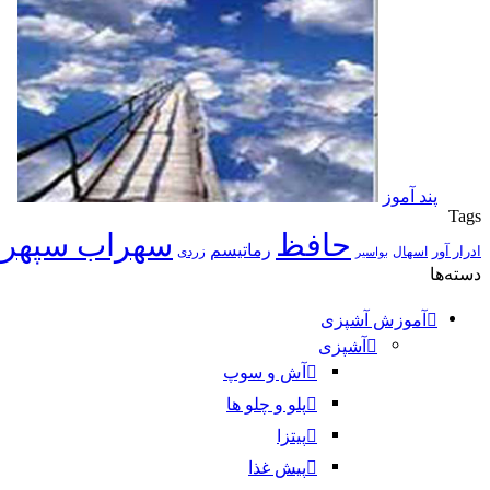
پند آموز
Tags
حافظ
سهراب سپهر
رماتیسم
ادرار آور
اسهال
زردی
بواسیر
دسته‌ها
آموزش آشپزی
آشپزی
آش و سوپ
پلو و چلو ها
پیتزا
پیش غذا