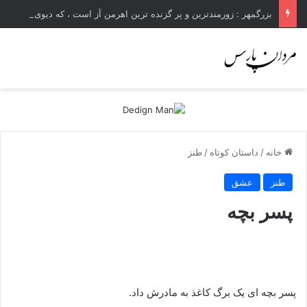
بزرگمهر : زورمندترین و پر گزنده ترین اهرمن آز است ، که دیوی است ستمکار و دیر ساز
خانه
/
داستان کوتاه
/
طنز
طنز
عشق
پسر بچه
پسر بچه ای یک برگ کاغذ به مادرش داد.