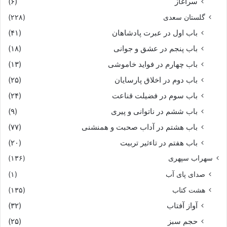
سرآغاز
(۶)
گلستان سعدی
(۲۲۸)
باب اول در عبرت پادشاهان
(۴۱)
باب پنجم در عشق و جوانى
(۱۸)
باب چهارم در فواید خاموشى
(۱۳)
باب دوم در اخلاق پارسایان
(۲۵)
باب سوم در فضیلت قناعت
(۲۴)
باب ششم در ناتوانى و پیرى
(۹)
باب هشتم در آداب صحبت و همنشنى
(۷۷)
باب هفتم در تاءثیر تربیت
(۲۰)
سهراب سپهری
(۱۳۶)
صدای پای آب
(۱)
هشت کتاب
(۱۳۵)
آواز آفتاب
(۳۲)
حجم سبز
(۲۵)