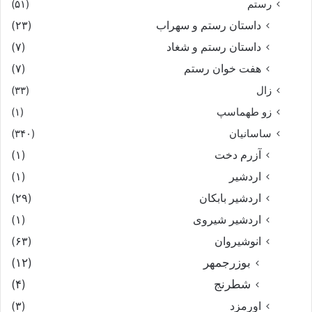
رستم
(۵۱)
داستان رستم و سهراب
(۲۳)
داستان رستم و شغاد
(۷)
هفت خوان رستم‏
(۷)
زال
(۳۳)
زو طهماسپ‏
(۱)
ساسانیان
(۳۴۰)
آزرم دخت
(۱)
اردشیر
(۱)
اردشیر بابکان
(۲۹)
اردشیر شیروی
(۱)
انوشیروان
(۶۳)
بوزرجمهر
(۱۲)
شطرنج
(۴)
اورمزد
(۳)