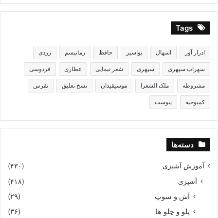
مادر متوجه نشد که پسرش داره سرش کلاه میذاره : جمع بدهی
Tags
میشه ۱۱٫۰۰۰ تومان نه ۱۲٫۰۰۰ تومان !!!
ادرار آور
اسهال
بواسیر
حافظ
رماتیسم
زردی
سهراب سپهری
سپهری
شعر نیمایی
عطاری
فردوسی
مشروطه
ملک الشعرا
موسیقیدان
نسخ تعلیق
نقرس
کمبوجیه
یبوست
.
دسته‌ها
آموزش آشپزی
(۴۳۰)
آشپزی
(۴۱۸)
آش و سوپ
(۲۹)
پلو و چلو ها
(۳۶)