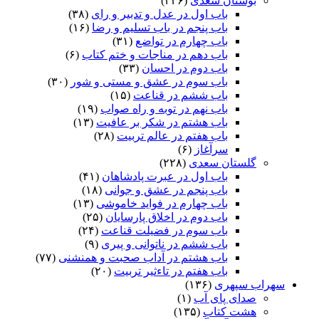
بوستان سعدی
(۲۳۶)
باب اول در عدل و تدبیر و رای
(۳۸)
باب پنجم در باب تسلیم و رضا
(۱۶)
باب چهارم در تواضع
(۳۱)
باب دهم در مناجات و ختم کتاب
(۶)
باب دوم در احسان
(۳۳)
باب سوم در عشق و مستی و شور
(۳۰)
باب ششم در قناعت
(۱۵)
باب نهم در توبه و راه صواب
(۱۹)
باب هشتم در شکر بر عافیت
(۱۳)
باب هفتم در عالم تربیت
(۲۸)
سرآغاز
(۶)
گلستان سعدی
(۲۲۸)
باب اول در عبرت پادشاهان
(۴۱)
باب پنجم در عشق و جوانى
(۱۸)
باب چهارم در فواید خاموشى
(۱۳)
باب دوم در اخلاق پارسایان
(۲۵)
باب سوم در فضیلت قناعت
(۲۴)
باب ششم در ناتوانى و پیرى
(۹)
باب هشتم در آداب صحبت و همنشنى
(۷۷)
باب هفتم در تاءثیر تربیت
(۲۰)
سهراب سپهری
(۱۳۶)
صدای پای آب
(۱)
هشت کتاب
(۱۳۵)