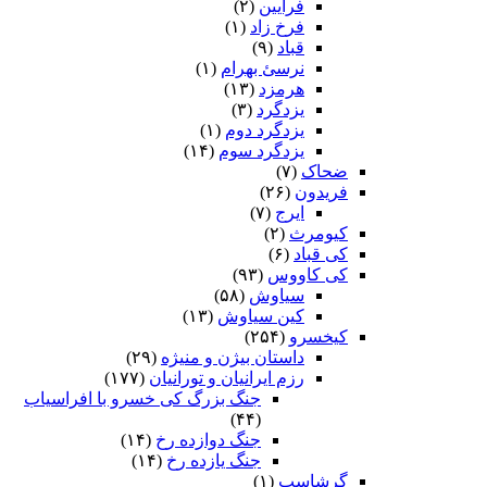
فرایین
(۲)
فرخ زاد
(۱)
قباد
(۹)
نرسئ بهرام‏
(۱)
هرمزد
(۱۳)
یزدگرد
(۳)
یزدگرد دوم
(۱)
یزدگرد سوم
(۱۴)
ضحاک
(۷)
فریدون
(۲۶)
ایرج
(۷)
کیومرث
(۲)
کی قباد
(۶)
کی کاووس
(۹۳)
سیاوش
(۵۸)
کین سیاوش
(۱۳)
کیخسرو
(۲۵۴)
داستان بیژن و منیژه
(۲۹)
رزم ایرانیان و تورانیان
(۱۷۷)
جنگ بزرگ کی خسرو با افراسیاب
(۴۴)
جنگ دوازده رخ
(۱۴)
جنگ یازده رخ
(۱۴)
گرشاسپ
(۱)