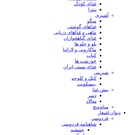
غذای کودک
پیتزا
آشپزی
میگو
غذاهای گوشتی
ماهی و غذاهای دریایی
غذای گیاهخواران
پلو و چلو ها
ماکارونی و لازانیا
کباب
خورشت ها
غذای سنتی ایران
شیرینی
کیک و کلوچه
.بیسکویت
پیش غذا
دسر
سالاد
ساندویچ
دیوان اشعار
فردوسی
شاهنامه فردوسی
جمشید