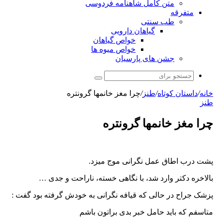
متن کامل شاهنامه فردوسی
متفرقه
طب سنتی
گیاهان دارویی
خواص گیاهان
خواص میوه ها
جشن های پارسیان
جستجو
برای
خانه
/
داستان کوتاه
/
طنز
/
چرا مغز خانمها گرونتره
طنز
چرا مغز خانمها گرونتره
پشت درب اطاق عمل نگرانی موج میزد.
بالاخره دکتر وارد شد، با نگاهی خسته، ناراحت و جدی …
پزشک جراح در حالی که قیافه نگرانی به خودش گرفته بود گفت :
متاسفم که باید حامل خبر بدی براتون باشم