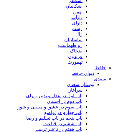
اسکندر
اشکانیان
بهمن
داراب
دارای
رستم
زال
ساسانیان
زو طهماسپ‏
ضحاک
فریدون
تهمورث
حافظ
دیوان حافظ
سعدی
بوستان سعدی
سرآغاز
باب اول در عدل و تدبیر و رای
باب دوم در احسان
باب سوم در عشق و مستی و شور
باب چهارم در تواضع
باب پنجم در باب تسلیم و رضا
باب ششم در قناعت
باب هفتم در تاءثیر تربیت