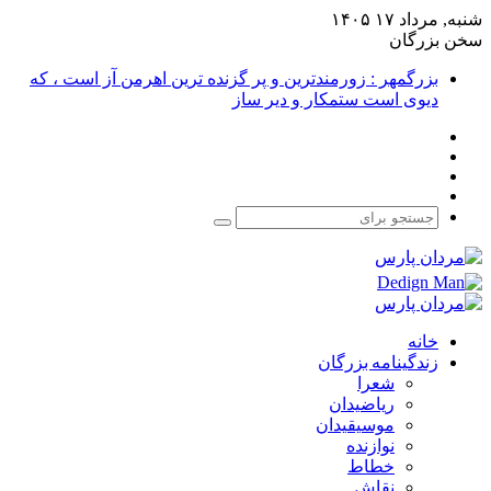
شنبه, مرداد ۱۷ ۱۴۰۵
سخن بزرگان
بزرگمهر : زورمندترین و پر گزنده ترین اهرمن آز است ، که
دیوی است ستمکار و دیر ساز
فیس
X
بوک
یوتیوب
اینستاگرام
جستجو
برای
خانه
زندگینامه بزرگان
شعرا
ریاضیدان
موسیقیدان
نوازنده
خطاط
نقاش