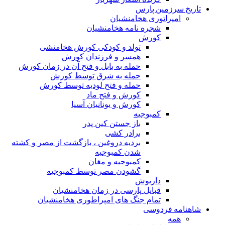
تاریخ سرزمین پارس
امپراتوری هخامنشیان
شجره نامه هخامنشیان
کورش
تولد و کودکی کورش هخامنشی
همسر و فرزندان کورش
حمله به بابل و فتح آن در زمان کورش
حمله به شرق توسط کورش
حمله و فتح لودیه توسط کورش
کورش و فتح ماد
کورش و یونانیان آسیا
کمبوجیه
باز جستن کین پدر
برادر کشی
بردیه دروغین ، بازگشت از مصر و کشته
شدن کمبوجیه
کمبوجیه و مغان
گشودن مصر توسط کمبوجیه
داریوش
قبایل پارسی در زمان هخامنشیان
تمام جنگ های امپراطوری هخامنشیان
شاهنامه فردوسی
همه