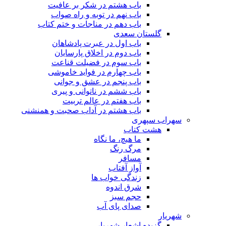
باب هشتم در شکر بر عافیت
باب نهم در توبه و راه صواب
باب دهم در مناجات و ختم کتاب
گلستان سعدی
باب اول در عبرت پادشاهان
باب دوم در اخلاق پارسایان
باب سوم در فضیلت قناعت
باب چهارم در فواید خاموشى
باب پنجم در عشق و جوانى
باب ششم در ناتوانى و پیرى
باب هفتم در عالم تربیت
باب هشتم در آداب صحبت و همنشنى
سهراب سپهری
هشت کتاب
ما هیچ، ما نگاه
مرگ رنگ
مسافر
آواز آفتاب
زندگی خواب ها
شرق اندوه
حجم سبز
صدای پای آب
شهریار
گزیده اشعار شهریار