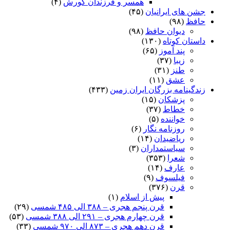
همسر و فرزندان کورش
(۴)
جشن های ایرانیان
(۴۵)
حافظ
(۹۸)
دیوان حافظ
(۹۸)
داستان کوتاه
(۱۳۰)
پند آموز
(۶۵)
زیبا
(۳۷)
طنز
(۳۱)
عشق
(۱۱)
زندگینامه بزرگان ایران زمین
(۴۳۳)
پزشکان
(۱۵)
خطاط
(۳۷)
خواننده
(۵)
روزنامه نگار
(۶)
ریاضیدان
(۱۴)
سیاستمداران
(۳)
شعرا
(۳۵۳)
عارف
(۱۴)
فیلسوف
(۹)
قرن
(۳۷۶)
پیش از اسلام
(۱)
قرن پنجم هجری – ۳۸۸ الی ۴۸۵ شمسی
(۲۹)
قرن چهارم هجری – ۲۹۱ الی ۳۸۸ شمسی
(۵۳)
قرن دهم هجری – ۸۷۳ الی ۹۷۰ شمسی
(۳۳)