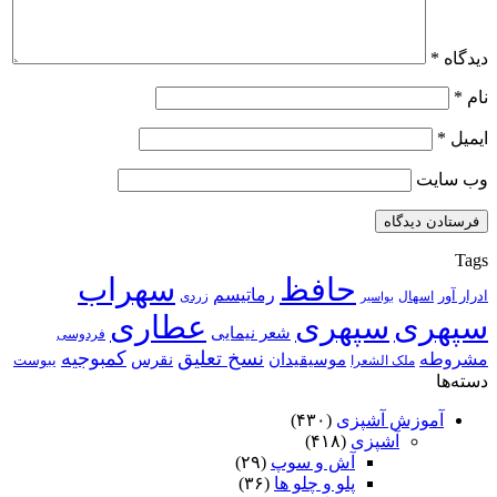
دیدگاه
*
نام
*
ایمیل
*
وب‌ سایت
Tags
حافظ
سهراب
رماتیسم
ادرار آور
اسهال
زردی
بواسیر
سپهری
سپهری
عطاری
شعر نیمایی
فردوسی
نسخ تعلیق
کمبوجیه
مشروطه
موسیقیدان
نقرس
یبوست
ملک الشعرا
دسته‌ها
آموزش آشپزی
(۴۳۰)
آشپزی
(۴۱۸)
آش و سوپ
(۲۹)
پلو و چلو ها
(۳۶)