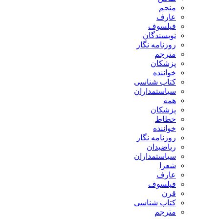
منجم
عارف
فیلسوف
نویسندگان
روزنامه نگار
مترجم
پزشکان
خواننده
کتاب شناسی
سیاستمداران
همه
پزشکان
خطاط
خواننده
روزنامه نگار
ریاضیدان
سیاستمداران
شعرا
عارف
فیلسوف
قرن
کتاب شناسی
مترجم