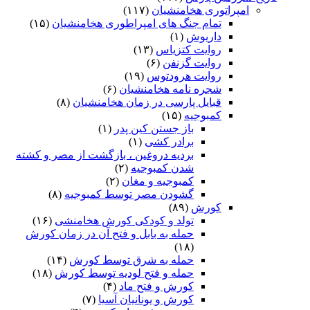
امپراتوری هخامنشیان
(۱۱۷)
تمام جنگ های امپراطوری هخامنشیان
(۱۵)
داریوش
(۱)
روایت کتزیاس
(۱۳)
روایت گزنفن
(۶)
روایت هرودتوس
(۱۹)
شجره نامه هخامنشیان
(۶)
قبایل پارسی در زمان هخامنشیان
(۸)
کمبوجیه
(۱۵)
باز جستن کین پدر
(۱)
برادر کشی
(۱)
بردیه دروغین ، بازگشت از مصر و کشته
شدن کمبوجیه
(۲)
کمبوجیه و مغان
(۲)
گشودن مصر توسط کمبوجیه
(۸)
کورش
(۸۹)
تولد و کودکی کورش هخامنشی
(۱۶)
حمله به بابل و فتح آن در زمان کورش
(۱۸)
حمله به شرق توسط کورش
(۱۴)
حمله و فتح لودیه توسط کورش
(۱۸)
کورش و فتح ماد
(۴)
کورش و یونانیان آسیا
(۷)