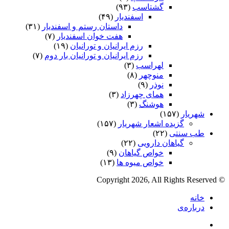
گشتاسب
(۹۳)
اسفندیار
(۴۹)
داستان رستم و اسفندیار
(۳۱)
هفت خوان اسفندیار
(۷)
رزم ایرانیان و تورانیان
(۱۹)
رزم ایرانیان و تورانیان بار دوم
(۷)
لهراسب
(۳)
منوچهر
(۸)
نوذر
(۹)
هماى چهرزاد
(۳)
هوشنگ
(۳)
شهریار
(۱۵۷)
گزیده اشعار شهریار
(۱۵۷)
طب سنتی
(۲۲)
گیاهان دارویی
(۲۲)
خواص گیاهان
(۹)
خواص میوه ها
(۱۳)
© Copyright 2026, All Rights Reserved
خانه
درباره‌ی
فیس