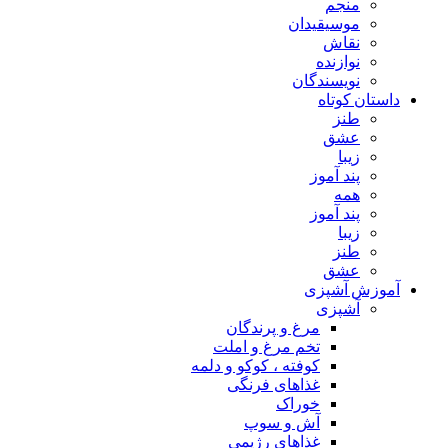
منجم
موسیقیدان
نقاش
نوازنده
نویسندگان
داستان کوتاه
طنز
عشق
زیبا
پند آموز
همه
پند آموز
زیبا
طنز
عشق
آموزش آشپزی
آشپزی
مرغ و پرندگان
تخم مرغ و املت
کوفته ، کوکو و دلمه
غذاهای فرنگی
خوراک
آش و سوپ
غذاهای رژیمی