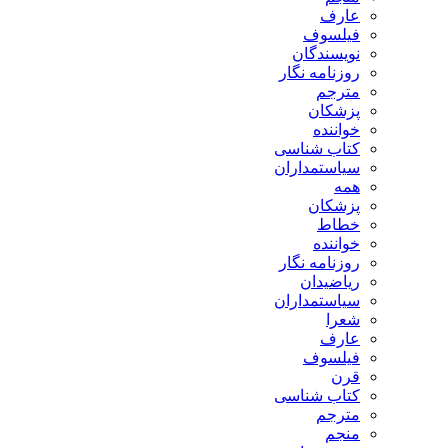
ارف
یلسوف
ویسندگان
وزنامه نگار
ترجم
زشکان
واننده
تاب شناسی
یاستمداران
مه
زشکان
طاط
واننده
وزنامه نگار
یاضیدان
یاستمداران
عرا
ارف
یلسوف
رن
تاب شناسی
ترجم
نجم