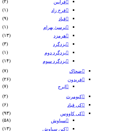
(۲)
فرایین
(۱)
فرخ زاد
(۹)
قباد
(۱)
نرسئ بهرام‏
(۱۳)
هرمزد
(۳)
یزدگرد
(۱)
یزدگرد دوم
(۱۴)
یزدگرد سوم
(۷)
ضحاک
(۲۶)
فریدون
(۷)
ایرج
(۲)
کیومرث
(۶)
کی قباد
(۹۳)
کی کاووس
(۵۸)
سیاوش
(۱۳)
کین سیاوش