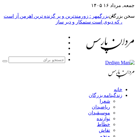
بزرگمهر : زورمندترین و پر گزنده ترین اهرمن آز است
یوی است ستمکار و دیر ساز
فیس
X
بوک
یوتیوب
اینستاگرام
جستجو
برای
مه بزرگان
عرا
یاضیدان
وسیقیدان
وازنده
طاط
قاش
نجم