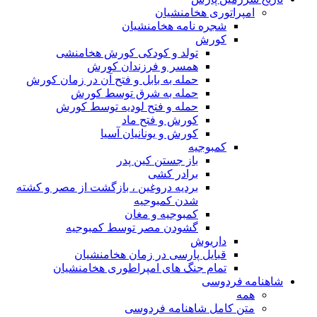
مپراتوری هخامنشیان
شجره نامه هخامنشیان
کورش
تولد و کودکی کورش هخامنشی
همسر و فرزندان کورش
حمله به بابل و فتح آن در زمان کورش
حمله به شرق توسط کورش
حمله و فتح لودیه توسط کورش
کورش و فتح ماد
کورش و یونانیان آسیا
کمبوجیه
باز جستن کین پدر
برادر کشی
بردیه دروغین ، بازگشت از مصر و کشته
شدن کمبوجیه
کمبوجیه و مغان
گشودن مصر توسط کمبوجیه
داریوش
قبایل پارسی در زمان هخامنشیان
تمام جنگ های امپراطوری هخامنشیان
ه فردوسی
مه
تن کامل شاهنامه فردوسی