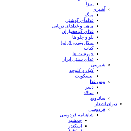
پیتزا
شپزی
میگو
غذاهای گوشتی
ماهی و غذاهای دریایی
غذای گیاهخواران
پلو و چلو ها
ماکارونی و لازانیا
کباب
خورشت ها
غذای سنتی ایران
یرینی
کیک و کلوچه
.بیسکویت
یش غذا
دسر
سالاد
اندویچ
شعار
ردوسی
شاهنامه فردوسی
جمشید
اسکندر