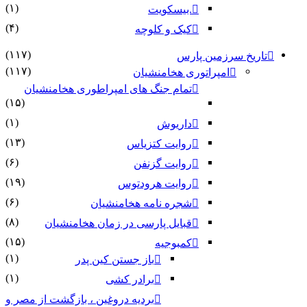
(۱)
.بیسکویت
(۴)
کیک و کلوچه
(۱۱۷)
 سرزمین پارس
(۱۱۷)
امپراتوری هخامنشیان
تمام جنگ های امپراطوری هخامنشیان
(۱۵)
(۱)
داریوش
(۱۳)
روایت کتزیاس
(۶)
روایت گزنفن
(۱۹)
روایت هرودتوس
(۶)
شجره نامه هخامنشیان
(۸)
قبایل پارسی در زمان هخامنشیان
(۱۵)
کمبوجیه
(۱)
باز جستن کین پدر
(۱)
برادر کشی
بردیه دروغین ، بازگشت از مصر و