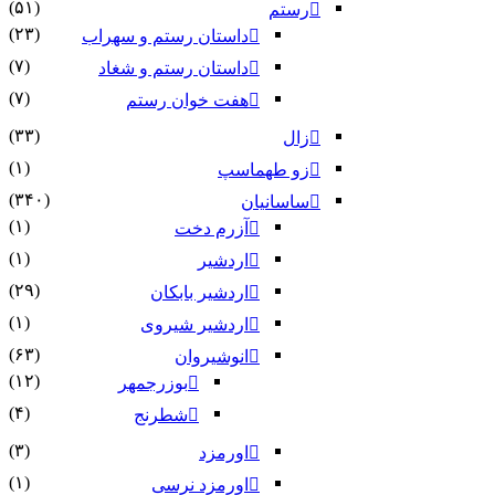
(۵۱)
رستم
(۲۳)
داستان رستم و سهراب
(۷)
داستان رستم و شغاد
(۷)
هفت خوان رستم‏
(۳۳)
زال
(۱)
زو طهماسپ‏
(۳۴۰)
ساسانیان
(۱)
آزرم دخت
(۱)
اردشیر
(۲۹)
اردشیر بابکان
(۱)
اردشیر شیروی
(۶۳)
انوشیروان
(۱۲)
بوزرجمهر
(۴)
شطرنج
(۳)
اورمزد
(۱)
اورمزد نرسى‏