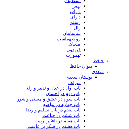
اشکانیان
بهمن
داراب
دارای
رستم
زال
ساسانیان
زو طهماسپ‏
ضحاک
فریدون
تهمورث
افظ
دیوان حافظ
عدی
بوستان سعدی
سرآغاز
باب اول در عدل و تدبیر و رای
باب دوم در احسان
باب سوم در عشق و مستی و شور
باب چهارم در تواضع
باب پنجم در باب تسلیم و رضا
باب ششم در قناعت
باب هفتم در تاءثیر تربیت
باب هشتم در شکر بر عافیت