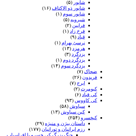
شاپور
(۵)
شاپور ذو الاکتاف
(۱۶)
شاپور سوم‏
(۱)
شیرویه
(۵)
فرایین
(۲)
فرخ زاد
(۱)
قباد
(۹)
نرسئ بهرام‏
(۱)
هرمزد
(۱۳)
یزدگرد
(۳)
یزدگرد دوم
(۱)
یزدگرد سوم
(۱۴)
ضحاک
(۷)
فریدون
(۲۶)
ایرج
(۷)
کیومرث
(۲)
کی قباد
(۶)
کی کاووس
(۹۳)
سیاوش
(۵۸)
کین سیاوش
(۱۳)
کیخسرو
(۲۵۴)
داستان بیژن و منیژه
(۲۹)
رزم ایرانیان و تورانیان
(۱۷۷)
جنگ بزرگ کی خسرو با افراسیاب