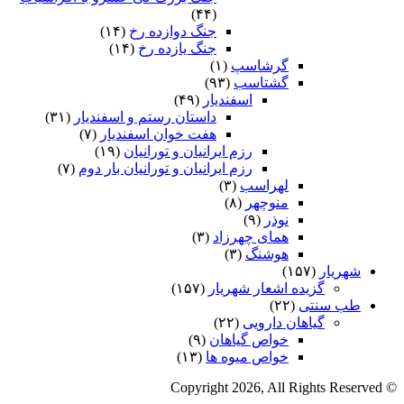
(۴۴)
جنگ دوازده رخ
(۱۴)
جنگ یازده رخ
(۱۴)
گرشاسپ
(۱)
گشتاسب
(۹۳)
اسفندیار
(۴۹)
داستان رستم و اسفندیار
(۳۱)
هفت خوان اسفندیار
(۷)
رزم ایرانیان و تورانیان
(۱۹)
رزم ایرانیان و تورانیان بار دوم
(۷)
لهراسب
(۳)
منوچهر
(۸)
نوذر
(۹)
هماى چهرزاد
(۳)
هوشنگ
(۳)
شهریار
(۱۵۷)
گزیده اشعار شهریار
(۱۵۷)
طب سنتی
(۲۲)
گیاهان دارویی
(۲۲)
خواص گیاهان
(۹)
خواص میوه ها
(۱۳)
© Copyright 2026, All Rights Reserved