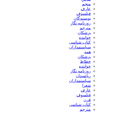
منجم
عارف
فیلسوف
نویسندگان
روزنامه نگار
مترجم
پزشکان
خواننده
کتاب شناسی
سیاستمداران
همه
پزشکان
خطاط
خواننده
روزنامه نگار
ریاضیدان
سیاستمداران
شعرا
عارف
فیلسوف
قرن
کتاب شناسی
مترجم