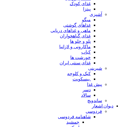
غذای کودک
پیتزا
آشپزی
میگو
غذاهای گوشتی
ماهی و غذاهای دریایی
غذای گیاهخواران
پلو و چلو ها
ماکارونی و لازانیا
کباب
خورشت ها
غذای سنتی ایران
شیرینی
کیک و کلوچه
.بیسکویت
پیش غذا
دسر
سالاد
ساندویچ
دیوان اشعار
فردوسی
شاهنامه فردوسی
جمشید