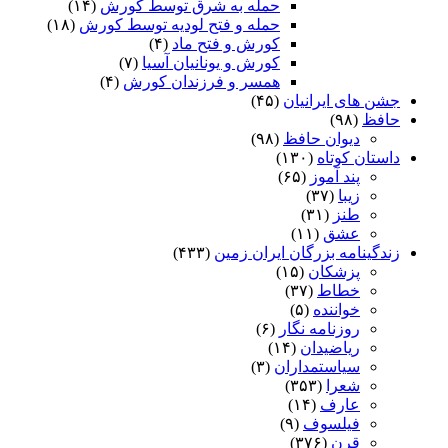
حمله به شرق توسط کورش
(۱۴)
حمله و فتح لودیه توسط کورش
(۱۸)
کورش و فتح ماد
(۴)
کورش و یونانیان آسیا
(۷)
همسر و فرزندان کورش
(۴)
جشن های ایرانیان
(۴۵)
حافظ
(۹۸)
دیوان حافظ
(۹۸)
داستان کوتاه
(۱۳۰)
پند آموز
(۶۵)
زیبا
(۳۷)
طنز
(۳۱)
عشق
(۱۱)
زندگینامه بزرگان ایران زمین
(۴۳۳)
پزشکان
(۱۵)
خطاط
(۳۷)
خواننده
(۵)
روزنامه نگار
(۶)
ریاضیدان
(۱۴)
سیاستمداران
(۳)
شعرا
(۳۵۳)
عارف
(۱۴)
فیلسوف
(۹)
قرن
(۳۷۶)