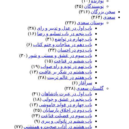
نوازنده
(۱۰)
نویسندگان
(۴۵)
سخن بزرگان
(۳۱۶)
سعدی
(۴۶۴)
بوستان سعدی
(۲۳۶)
باب اول در عدل و تدبیر و رای
(۳۸)
باب پنجم در باب تسلیم و رضا
(۱۶)
باب چهارم در تواضع
(۳۱)
باب دهم در مناجات و ختم کتاب
(۶)
باب دوم در احسان
(۳۳)
باب سوم در عشق و مستی و شور
(۳۰)
باب ششم در قناعت
(۱۵)
باب نهم در توبه و راه صواب
(۱۹)
باب هشتم در شکر بر عافیت
(۱۳)
باب هفتم در عالم تربیت
(۲۸)
سرآغاز
(۶)
گلستان سعدی
(۲۲۸)
باب اول در عبرت پادشاهان
(۴۱)
باب پنجم در عشق و جوانى
(۱۸)
باب چهارم در فواید خاموشى
(۱۳)
باب دوم در اخلاق پارسایان
(۲۵)
باب سوم در فضیلت قناعت
(۲۴)
باب ششم در ناتوانى و پیرى
(۹)
باب هشتم در آداب صحبت و همنشنى
(۷۷)