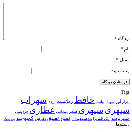
دیدگاه
*
نام
*
ایمیل
*
وب‌ سایت
Tags
حافظ
سهراب
رماتیسم
ادرار آور
اسهال
زردی
بواسیر
سپهری
سپهری
عطاری
شعر نیمایی
فردوسی
نسخ تعلیق
کمبوجیه
مشروطه
موسیقیدان
نقرس
یبوست
ملک الشعرا
دسته‌ها