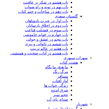
باب هشتم در شکر بر عافیت
باب نهم در توبه و راه صواب
باب دهم در مناجات و ختم کتاب
گلستان سعدی
باب اول در عبرت پادشاهان
باب دوم در اخلاق پارسایان
باب سوم در فضیلت قناعت
باب چهارم در فواید خاموشى
باب پنجم در عشق و جوانى
باب ششم در ناتوانى و پیرى
باب هفتم در عالم تربیت
باب هشتم در آداب صحبت و همنشنى
سهراب سپهری
هشت کتاب
ما هیچ، ما نگاه
مرگ رنگ
مسافر
آواز آفتاب
زندگی خواب ها
شرق اندوه
حجم سبز
صدای پای آب
شهریار
گزیده اشعار شهریار