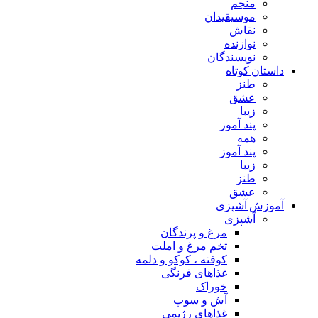
منجم
موسیقیدان
نقاش
نوازنده
نویسندگان
داستان کوتاه
طنز
عشق
زیبا
پند آموز
همه
پند آموز
زیبا
طنز
عشق
آموزش آشپزی
آشپزی
مرغ و پرندگان
تخم مرغ و املت
کوفته ، کوکو و دلمه
غذاهای فرنگی
خوراک
آش و سوپ
غذاهای رژیمی