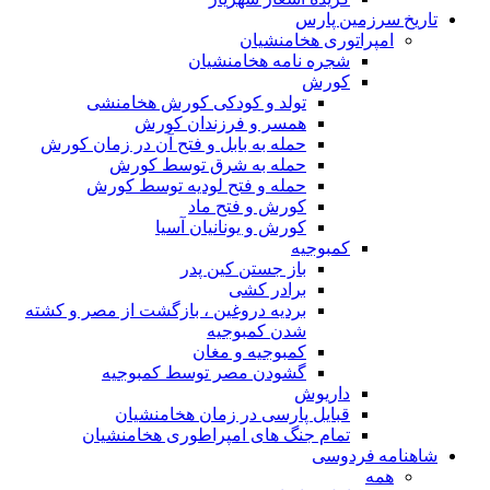
تاریخ سرزمین پارس
امپراتوری هخامنشیان
شجره نامه هخامنشیان
کورش
تولد و کودکی کورش هخامنشی
همسر و فرزندان کورش
حمله به بابل و فتح آن در زمان کورش
حمله به شرق توسط کورش
حمله و فتح لودیه توسط کورش
کورش و فتح ماد
کورش و یونانیان آسیا
کمبوجیه
باز جستن کین پدر
برادر کشی
بردیه دروغین ، بازگشت از مصر و کشته
شدن کمبوجیه
کمبوجیه و مغان
گشودن مصر توسط کمبوجیه
داریوش
قبایل پارسی در زمان هخامنشیان
تمام جنگ های امپراطوری هخامنشیان
شاهنامه فردوسی
همه