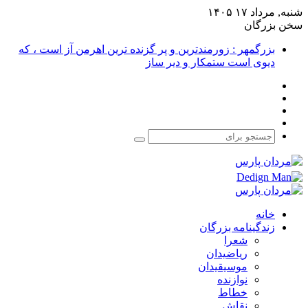
شنبه, مرداد ۱۷ ۱۴۰۵
سخن بزرگان
بزرگمهر : زورمندترین و پر گزنده ترین اهرمن آز است ، که
دیوی است ستمکار و دیر ساز
فیس
X
بوک
یوتیوب
اینستاگرام
جستجو
برای
خانه
زندگینامه بزرگان
شعرا
ریاضیدان
موسیقیدان
نوازنده
خطاط
نقاش