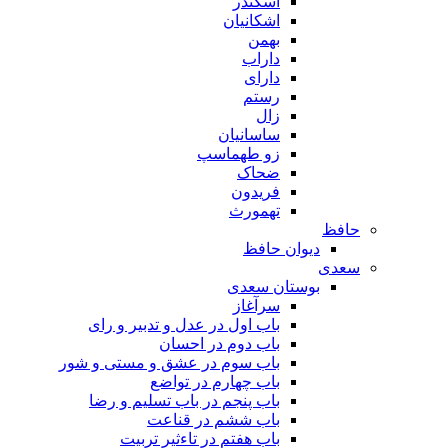
اسکندر
اشکانیان
بهمن
داراب
دارای
رستم
زال
ساسانیان
زو طهماسپ‏
ضحاک
فریدون
تهمورث
حافظ
دیوان حافظ
سعدی
بوستان سعدی
سرآغاز
باب اول در عدل و تدبیر و رای
باب دوم در احسان
باب سوم در عشق و مستی و شور
باب چهارم در تواضع
باب پنجم در باب تسلیم و رضا
باب ششم در قناعت
باب هفتم در تاءثیر تربیت