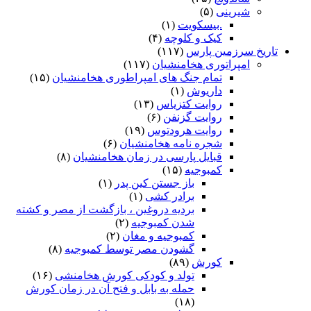
شیرینی
(۵)
.بیسکویت
(۱)
کیک و کلوچه
(۴)
تاریخ سرزمین پارس
(۱۱۷)
امپراتوری هخامنشیان
(۱۱۷)
تمام جنگ های امپراطوری هخامنشیان
(۱۵)
داریوش
(۱)
روایت کتزیاس
(۱۳)
روایت گزنفن
(۶)
روایت هرودتوس
(۱۹)
شجره نامه هخامنشیان
(۶)
قبایل پارسی در زمان هخامنشیان
(۸)
کمبوجیه
(۱۵)
باز جستن کین پدر
(۱)
برادر کشی
(۱)
بردیه دروغین ، بازگشت از مصر و کشته
شدن کمبوجیه
(۲)
کمبوجیه و مغان
(۲)
گشودن مصر توسط کمبوجیه
(۸)
کورش
(۸۹)
تولد و کودکی کورش هخامنشی
(۱۶)
حمله به بابل و فتح آن در زمان کورش
(۱۸)