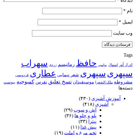
دیدگاه
*
نام
*
ایمیل
*
وب‌ سایت
Tags
حافظ
سهراب
رماتیسم
ادرار آور
اسهال
زردی
بواسیر
سپهری
سپهری
عطاری
شعر نیمایی
فردوسی
نسخ تعلیق
کمبوجیه
مشروطه
موسیقیدان
نقرس
یبوست
ملک الشعرا
دسته‌ها
آموزش آشپزی
(۴۳۰)
آشپزی
(۴۱۸)
آش و سوپ
(۲۹)
پلو و چلو ها
(۳۶)
پیتزا
(۳۳)
پیش غذا
(۱۱)
تخم مرغ و املت
(۱۹)