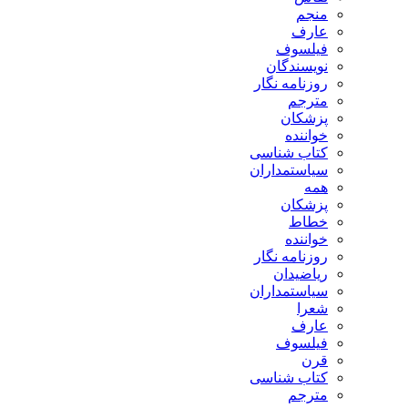
منجم
عارف
فیلسوف
نویسندگان
روزنامه نگار
مترجم
پزشکان
خواننده
کتاب شناسی
سیاستمداران
همه
پزشکان
خطاط
خواننده
روزنامه نگار
ریاضیدان
سیاستمداران
شعرا
عارف
فیلسوف
قرن
کتاب شناسی
مترجم