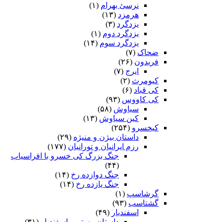
نرسئ بهرام‏
(۱)
هرمزد
(۱۳)
یزدگرد
(۳)
یزدگرد دوم
(۱)
یزدگرد سوم
(۱۴)
ضحاک
(۷)
فریدون
(۲۶)
ایرج
(۷)
کیومرث
(۲)
کی قباد
(۶)
کی کاووس
(۹۳)
سیاوش
(۵۸)
کین سیاوش
(۱۳)
کیخسرو
(۲۵۴)
داستان بیژن و منیژه
(۲۹)
رزم ایرانیان و تورانیان
(۱۷۷)
جنگ بزرگ کی خسرو با افراسیاب
(۴۴)
جنگ دوازده رخ
(۱۴)
جنگ یازده رخ
(۱۴)
گرشاسپ
(۱)
گشتاسب
(۹۳)
اسفندیار
(۴۹)
داستان رستم و اسفندیار
(۳۱)