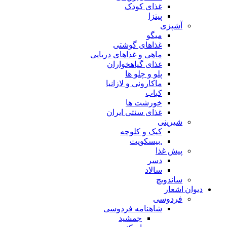
غذای کودک
پیتزا
آشپزی
میگو
غذاهای گوشتی
ماهی و غذاهای دریایی
غذای گیاهخواران
پلو و چلو ها
ماکارونی و لازانیا
کباب
خورشت ها
غذای سنتی ایران
شیرینی
کیک و کلوچه
.بیسکویت
پیش غذا
دسر
سالاد
ساندویچ
دیوان اشعار
فردوسی
شاهنامه فردوسی
جمشید