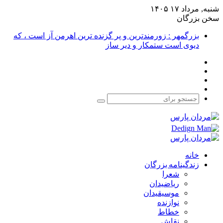
شنبه, مرداد ۱۷ ۱۴۰۵
سخن بزرگان
بزرگمهر : زورمندترین و پر گزنده ترین اهرمن آز است ، که
دیوی است ستمکار و دیر ساز
فیس
X
بوک
یوتیوب
اینستاگرام
جستجو
برای
خانه
زندگینامه بزرگان
شعرا
ریاضیدان
موسیقیدان
نوازنده
خطاط
نقاش