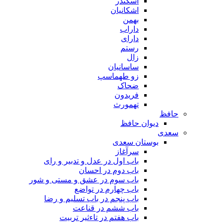
اسکندر
اشکانیان
بهمن
داراب
دارای
رستم
زال
ساسانیان
زو طهماسپ‏
ضحاک
فریدون
تهمورث
حافظ
دیوان حافظ
سعدی
بوستان سعدی
سرآغاز
باب اول در عدل و تدبیر و رای
باب دوم در احسان
باب سوم در عشق و مستی و شور
باب چهارم در تواضع
باب پنجم در باب تسلیم و رضا
باب ششم در قناعت
باب هفتم در تاءثیر تربیت