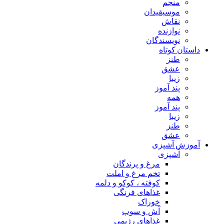
منجم
موسیقیدان
نقاش
نوازنده
نویسندگان
داستان کوتاه
طنز
عشق
زیبا
پند آموز
همه
پند آموز
زیبا
طنز
عشق
آموزش آشپزی
آشپزی
مرغ و پرندگان
تخم مرغ و املت
کوفته ، کوکو و دلمه
غذاهای فرنگی
خوراک
آش و سوپ
غذاهای رژیمی