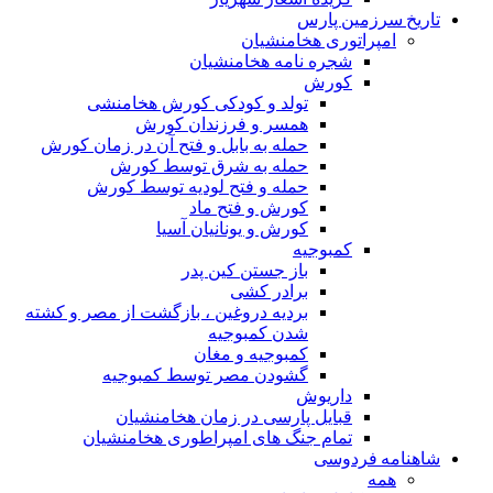
تاریخ سرزمین پارس
امپراتوری هخامنشیان
شجره نامه هخامنشیان
کورش
تولد و کودکی کورش هخامنشی
همسر و فرزندان کورش
حمله به بابل و فتح آن در زمان کورش
حمله به شرق توسط کورش
حمله و فتح لودیه توسط کورش
کورش و فتح ماد
کورش و یونانیان آسیا
کمبوجیه
باز جستن کین پدر
برادر کشی
بردیه دروغین ، بازگشت از مصر و کشته
شدن کمبوجیه
کمبوجیه و مغان
گشودن مصر توسط کمبوجیه
داریوش
قبایل پارسی در زمان هخامنشیان
تمام جنگ های امپراطوری هخامنشیان
شاهنامه فردوسی
همه