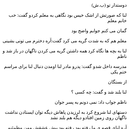
دوستدار تو (ب.ش)
لنا که صورتش از اشک خیس بود نگاهی به معلم کردو گفت: خب
خانم معلم
گمان می کنم جوابم واضح بود
معلم هم که به شدت گریه می کرد گفت:آره دخترم می تونی بشینی
لنا به بچه ها نگاه کرد همه داشتن گریه می کردن ناگهان در باز شد و
ناظم
مدرسه داخل شدو گفت: پدرو مادر لنا اومدن دنبال لنا برای مراسم
ختم یکی
از بستگان
لنا بلند شد و گفت: چه کسی ؟
ناظم جواب داد: نمی دونم یه پسر جوان
دستهای لنا شروع کرد به لرزیدن پاهاش دیگه توان ایستادن نداشت
ناگهان روی زمین افتادو دیگه هم بلند نشد
آره لنای قصه ی ما رفته بود رفته بود پیش عشقش ومن مطمئنم