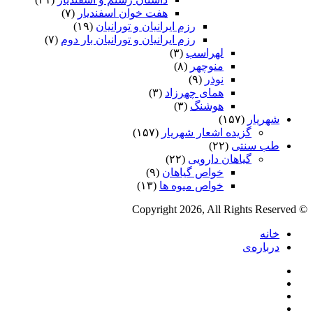
هفت خوان اسفندیار
(۷)
رزم ایرانیان و تورانیان
(۱۹)
رزم ایرانیان و تورانیان بار دوم
(۷)
لهراسب
(۳)
منوچهر
(۸)
نوذر
(۹)
هماى چهرزاد
(۳)
هوشنگ
(۳)
شهریار
(۱۵۷)
گزیده اشعار شهریار
(۱۵۷)
طب سنتی
(۲۲)
گیاهان دارویی
(۲۲)
خواص گیاهان
(۹)
خواص میوه ها
(۱۳)
© Copyright 2026, All Rights Reserved
خانه
درباره‌ی
فیس
X
بوک
یوتیوب
اینستاگرام