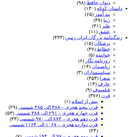
دیوان حافظ
(۹۸)
داستان کوتاه
(۱۳۰)
پند آموز
(۶۵)
زیبا
(۳۷)
طنز
(۳۱)
عشق
(۱۱)
زندگینامه بزرگان ایران زمین
(۴۳۳)
پزشکان
(۱۵)
خطاط
(۳۷)
خواننده
(۵)
روزنامه نگار
(۶)
ریاضیدان
(۱۴)
سیاستمداران
(۳)
شعرا
(۳۵۳)
عارف
(۱۴)
فیلسوف
(۹)
قرن
(۳۷۶)
پیش از اسلام
(۱)
قرن پنجم هجری – ۳۸۸ الی ۴۸۵ شمسی
(۲۹)
قرن چهارم هجری – ۲۹۱ الی ۳۸۸ شمسی
(۵۳)
قرن دهم هجری – ۸۷۳ الی ۹۷۰ شمسی
(۳۳)
قرن دوازده هجری – ۱۰۶۷ الی ۱۱۶۴ شمسی
(۲۴)
قرن دوم هجری – ۹۷ الی ۱۹۴ شمسی
(۷)