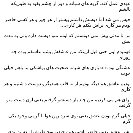
عهدی عمل کنه. گریه های شبانه و دور از چشم بقیه به طوریکه
بالشم
خیس می شد اما دوسش داشتم بیشتر از هر چیز و هر کسی حاضر
بودم هر کاری براش بکنم هر کاری…
من تا مدتی پیش نمی دونستم که اونم منو دوست داره ولی یه مدت
پیش
فهمیدم اون حتی قبل ازینکه من عاشقش بشم عاشقم بوده چه
روزای
عشنگی بود sms بازی های شبانه صحبت های یواشکی ما باهم خیلی
خوب
بودیم عاشق هم دیگه بودیم از ته قلب همدیگرو دوست داشتیم و هر
کاری
برای هم می کردیم من چند بار دستشو گرفتم یعنی اون دست منو
گرفت
خیلی گرم بودن عشق یعنی توی سردترین هوا با گرمی وجود یکی
گرم
بشی عشق یعنی حاضر باشی همه چیزتو بهخاطرش از دست بدی