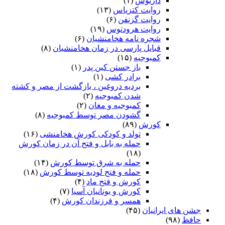
داریوش
(۱)
روایت کتزیاس
(۱۳)
روایت گزنفن
(۶)
روایت هرودتوس
(۱۹)
شجره نامه هخامنشیان
(۶)
قبایل پارسی در زمان هخامنشیان
(۸)
کمبوجیه
(۱۵)
باز جستن کین پدر
(۱)
برادر کشی
(۱)
بردیه دروغین ، بازگشت از مصر و کشته
شدن کمبوجیه
(۲)
کمبوجیه و مغان
(۲)
گشودن مصر توسط کمبوجیه
(۸)
کورش
(۸۹)
تولد و کودکی کورش هخامنشی
(۱۶)
حمله به بابل و فتح آن در زمان کورش
(۱۸)
حمله به شرق توسط کورش
(۱۴)
حمله و فتح لودیه توسط کورش
(۱۸)
کورش و فتح ماد
(۴)
کورش و یونانیان آسیا
(۷)
همسر و فرزندان کورش
(۴)
جشن های ایرانیان
(۴۵)
حافظ
(۹۸)