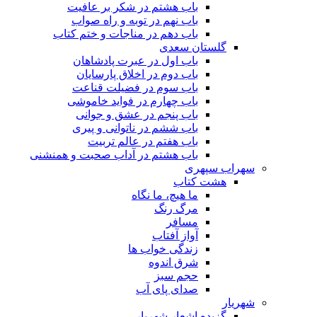
باب هشتم در شکر بر عافیت
باب نهم در توبه و راه صواب
باب دهم در مناجات و ختم کتاب
گلستان سعدی
باب اول در عبرت پادشاهان
باب دوم در اخلاق پارسایان
باب سوم در فضیلت قناعت
باب چهارم در فواید خاموشى
باب پنجم در عشق و جوانى
باب ششم در ناتوانى و پیرى
باب هفتم در عالم تربیت
باب هشتم در آداب صحبت و همنشنى
سهراب سپهری
هشت کتاب
ما هیچ، ما نگاه
مرگ رنگ
مسافر
آواز آفتاب
زندگی خواب ها
شرق اندوه
حجم سبز
صدای پای آب
شهریار
گزیده اشعار شهریار