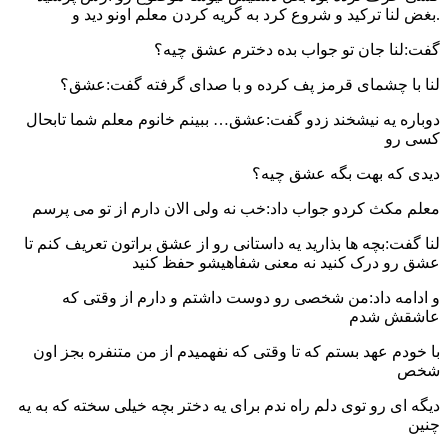
.بغض لنا ترکید و شروع کرد به گریه کردن معلم اونو دید و
گفت:لنا جان تو جواب بده دخترم عشق چیه؟
لنا با چشمای قرمز پف کرده و با صدای گرفته گفت:عشق؟
دوباره یه نیشخند زدو گفت:عشق… ببینم خانوم معلم شما تابحال
کسی رو
دیدی که بهت بگه عشق چیه؟
معلم مکث کردو جواب داد:خب نه ولی الان دارم از تو می پرسم
لنا گفت:بچه ها بذارید یه داستانی رو از عشق براتون تعریف کنم تا
عشق رو درک کنید نه معنی شفاهیشو حفظ کنید
و ادامه داد:من شخصی رو دوست داشتم و دارم از وقتی که
عاشقش شدم
با خودم عهد بستم که تا وقتی که نفهمیدم از من متنفره بجز اون
شخص
دیگه ای رو توی دلم راه ندم برای یه دختر بچه خیلی سخته که به یه
چنین