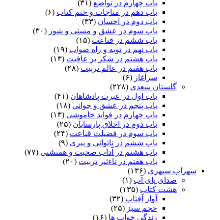
باب چهارم در تواضع
(۳۱)
باب دهم در مناجات و ختم کتاب
(۶)
باب دوم در احسان
(۳۳)
باب سوم در عشق و مستی و شور
(۳۰)
باب ششم در قناعت
(۱۵)
باب نهم در توبه و راه صواب
(۱۹)
باب هشتم در شکر بر عافیت
(۱۳)
باب هفتم در عالم تربیت
(۲۸)
سرآغاز
(۶)
گلستان سعدی
(۲۲۸)
باب اول در عبرت پادشاهان
(۴۱)
باب پنجم در عشق و جوانى
(۱۸)
باب چهارم در فواید خاموشى
(۱۳)
باب دوم در اخلاق پارسایان
(۲۵)
باب سوم در فضیلت قناعت
(۲۴)
باب ششم در ناتوانى و پیرى
(۹)
باب هشتم در آداب صحبت و همنشنى
(۷۷)
باب هفتم در تاءثیر تربیت
(۲۰)
سهراب سپهری
(۱۳۶)
صدای پای آب
(۱)
هشت کتاب
(۱۳۵)
آواز آفتاب
(۳۲)
حجم سبز
(۲۵)
زندگی خواب ها
(۱۶)