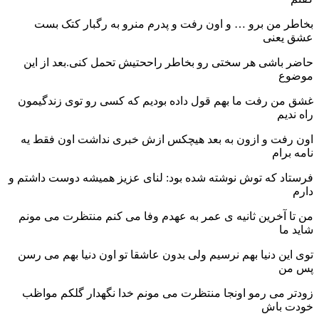
بخاطر من برو … و اون رفت و پدرم منرو به رگبار کتک بست
عشق یعنی
حاضر باشی هر سختی رو بخاطر راححتیش تحمل کنی.بعد از این
موضوع
غشق من رفت ما بهم قول داده بودیم که کسی رو توی زندگیمون
راه ندیم
اون رفت و ازون به بعد هیچکس ازش خبری نداشت اون فقط یه
نامه برام
فرستاد که توش نوشته شده بود: لنای عزیز همیشه دوست داشتم و
دارم
من تا آخرین ثانیه ی عمر به عهدم وفا می کنم منتظرت می مونم
شاید ما
توی این دنیا بهم نرسیم ولی بدون عاشقا تو اون دنیا بهم می رسن
پس من
زودتر می رمو اونجا منتظرت می مونم خدا نگهدار گلکم مواظب
خودت باش