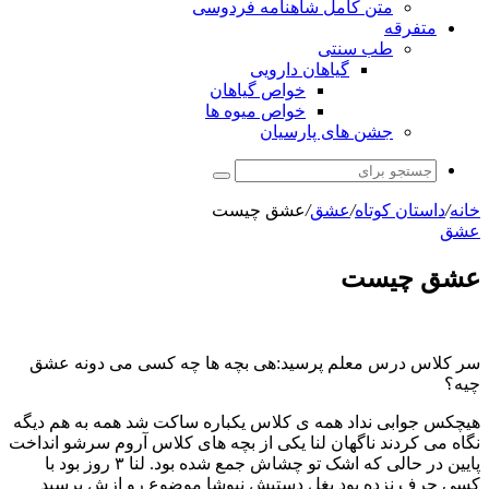
متن کامل شاهنامه فردوسی
متفرقه
طب سنتی
گیاهان دارویی
خواص گیاهان
خواص میوه ها
جشن های پارسیان
جستجو
برای
خانه
/
داستان کوتاه
/
عشق
/
عشق چیست
عشق
عشق چیست
سر کلاس درس معلم پرسید:هی بچه ها چه کسی می دونه عشق
چیه؟
هیچکس جوابی نداد همه ی کلاس یکباره ساکت شد همه به هم دیگه
نگاه می کردند ناگهان لنا یکی از بچه های کلاس آروم سرشو انداخت
پایین در حالی که اشک تو چشاش جمع شده بود. لنا ۳ روز بود با
کسی حرف نزده بود بغل دستیش نیوشا موضوع رو ازش پرسید