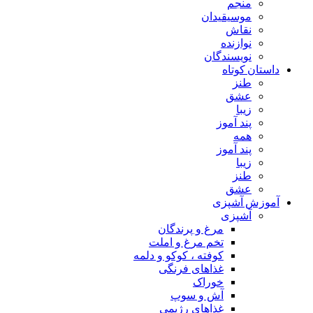
منجم
موسیقیدان
نقاش
نوازنده
نویسندگان
داستان کوتاه
طنز
عشق
زیبا
پند آموز
همه
پند آموز
زیبا
طنز
عشق
آموزش آشپزی
آشپزی
مرغ و پرندگان
تخم مرغ و املت
کوفته ، کوکو و دلمه
غذاهای فرنگی
خوراک
آش و سوپ
غذاهای رژیمی