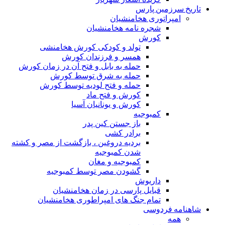
تاریخ سرزمین پارس
امپراتوری هخامنشیان
شجره نامه هخامنشیان
کورش
تولد و کودکی کورش هخامنشی
همسر و فرزندان کورش
حمله به بابل و فتح آن در زمان کورش
حمله به شرق توسط کورش
حمله و فتح لودیه توسط کورش
کورش و فتح ماد
کورش و یونانیان آسیا
کمبوجیه
باز جستن کین پدر
برادر کشی
بردیه دروغین ، بازگشت از مصر و کشته
شدن کمبوجیه
کمبوجیه و مغان
گشودن مصر توسط کمبوجیه
داریوش
قبایل پارسی در زمان هخامنشیان
تمام جنگ های امپراطوری هخامنشیان
شاهنامه فردوسی
همه