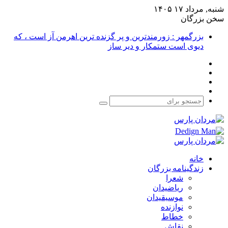
شنبه, مرداد ۱۷ ۱۴۰۵
سخن بزرگان
بزرگمهر : زورمندترین و پر گزنده ترین اهرمن آز است ، که
دیوی است ستمکار و دیر ساز
فیس
X
بوک
یوتیوب
اینستاگرام
جستجو
برای
خانه
زندگینامه بزرگان
شعرا
ریاضیدان
موسیقیدان
نوازنده
خطاط
نقاش