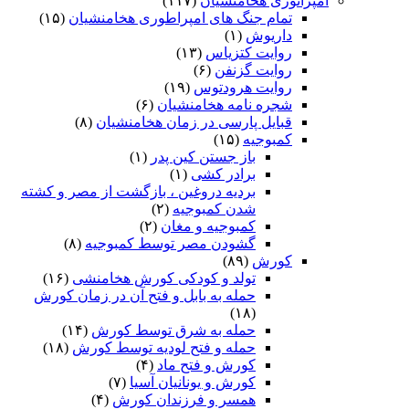
امپراتوری هخامنشیان
(۱۱۷)
تمام جنگ های امپراطوری هخامنشیان
(۱۵)
داریوش
(۱)
روایت کتزیاس
(۱۳)
روایت گزنفن
(۶)
روایت هرودتوس
(۱۹)
شجره نامه هخامنشیان
(۶)
قبایل پارسی در زمان هخامنشیان
(۸)
کمبوجیه
(۱۵)
باز جستن کین پدر
(۱)
برادر کشی
(۱)
بردیه دروغین ، بازگشت از مصر و کشته
شدن کمبوجیه
(۲)
کمبوجیه و مغان
(۲)
گشودن مصر توسط کمبوجیه
(۸)
کورش
(۸۹)
تولد و کودکی کورش هخامنشی
(۱۶)
حمله به بابل و فتح آن در زمان کورش
(۱۸)
حمله به شرق توسط کورش
(۱۴)
حمله و فتح لودیه توسط کورش
(۱۸)
کورش و فتح ماد
(۴)
کورش و یونانیان آسیا
(۷)
همسر و فرزندان کورش
(۴)