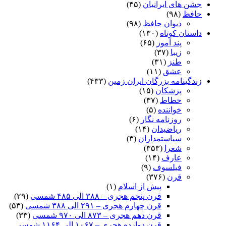
جشن های ایرانیان
(۴۵)
حافظ
(۹۸)
دیوان حافظ
(۹۸)
داستان کوتاه
(۱۳۰)
پند آموز
(۶۵)
زیبا
(۳۷)
طنز
(۳۱)
عشق
(۱۱)
زندگینامه بزرگان ایران زمین
(۴۳۳)
پزشکان
(۱۵)
خطاط
(۳۷)
خواننده
(۵)
روزنامه نگار
(۶)
ریاضیدان
(۱۴)
سیاستمداران
(۳)
شعرا
(۳۵۳)
عارف
(۱۴)
فیلسوف
(۹)
قرن
(۳۷۶)
پیش از اسلام
(۱)
قرن پنجم هجری – ۳۸۸ الی ۴۸۵ شمسی
(۲۹)
قرن چهارم هجری – ۲۹۱ الی ۳۸۸ شمسی
(۵۳)
قرن دهم هجری – ۸۷۳ الی ۹۷۰ شمسی
(۳۳)
قرن دوازده هجری – ۱۰۶۷ الی ۱۱۶۴ شمسی