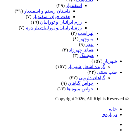
اسفندیار
(۴۹)
داستان رستم و اسفندیار
(۳۱)
هفت خوان اسفندیار
(۷)
رزم ایرانیان و تورانیان
(۱۹)
رزم ایرانیان و تورانیان بار دوم
(۷)
لهراسب
(۳)
منوچهر
(۸)
نوذر
(۹)
هماى چهرزاد
(۳)
هوشنگ
(۳)
شهریار
(۱۵۷)
گزیده اشعار شهریار
(۱۵۷)
طب سنتی
(۲۲)
گیاهان دارویی
(۲۲)
خواص گیاهان
(۹)
خواص میوه ها
(۱۳)
© Copyright 2026, All Rights Reserved
خانه
درباره‌ی
فیس
X
بوک