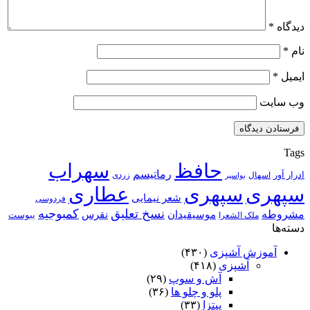
دیدگاه
*
نام
*
ایمیل
*
وب‌ سایت
Tags
حافظ
سهراب
رماتیسم
ادرار آور
اسهال
زردی
بواسیر
سپهری
سپهری
عطاری
شعر نیمایی
فردوسی
نسخ تعلیق
کمبوجیه
مشروطه
موسیقیدان
نقرس
یبوست
ملک الشعرا
دسته‌ها
آموزش آشپزی
(۴۳۰)
آشپزی
(۴۱۸)
آش و سوپ
(۲۹)
پلو و چلو ها
(۳۶)
پیتزا
(۳۳)