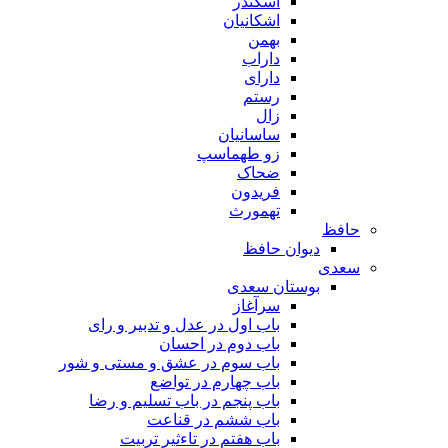
اسکندر
اشکانیان
بهمن
داراب
دارای
رستم
زال
ساسانیان
زو طهماسپ‏
ضحاک
فریدون
تهمورث
حافظ
دیوان حافظ
سعدی
بوستان سعدی
سرآغاز
باب اول در عدل و تدبیر و رای
باب دوم در احسان
باب سوم در عشق و مستی و شور
باب چهارم در تواضع
باب پنجم در باب تسلیم و رضا
باب ششم در قناعت
باب هفتم در تاءثیر تربیت