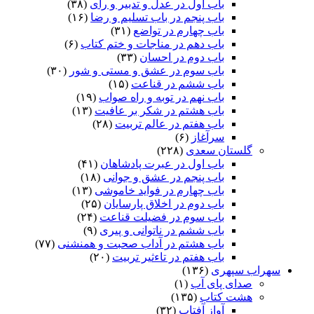
باب اول در عدل و تدبیر و رای
(۳۸)
باب پنجم در باب تسلیم و رضا
(۱۶)
باب چهارم در تواضع
(۳۱)
باب دهم در مناجات و ختم کتاب
(۶)
باب دوم در احسان
(۳۳)
باب سوم در عشق و مستی و شور
(۳۰)
باب ششم در قناعت
(۱۵)
باب نهم در توبه و راه صواب
(۱۹)
باب هشتم در شکر بر عافیت
(۱۳)
باب هفتم در عالم تربیت
(۲۸)
سرآغاز
(۶)
گلستان سعدی
(۲۲۸)
باب اول در عبرت پادشاهان
(۴۱)
باب پنجم در عشق و جوانى
(۱۸)
باب چهارم در فواید خاموشى
(۱۳)
باب دوم در اخلاق پارسایان
(۲۵)
باب سوم در فضیلت قناعت
(۲۴)
باب ششم در ناتوانى و پیرى
(۹)
باب هشتم در آداب صحبت و همنشنى
(۷۷)
باب هفتم در تاءثیر تربیت
(۲۰)
سهراب سپهری
(۱۳۶)
صدای پای آب
(۱)
هشت کتاب
(۱۳۵)
آواز آفتاب
(۳۲)