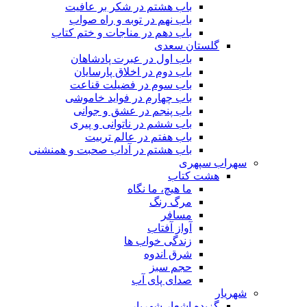
باب هشتم در شکر بر عافیت
باب نهم در توبه و راه صواب
باب دهم در مناجات و ختم کتاب
گلستان سعدی
باب اول در عبرت پادشاهان
باب دوم در اخلاق پارسایان
باب سوم در فضیلت قناعت
باب چهارم در فواید خاموشى
باب پنجم در عشق و جوانى
باب ششم در ناتوانى و پیرى
باب هفتم در عالم تربیت
باب هشتم در آداب صحبت و همنشنى
سهراب سپهری
هشت کتاب
ما هیچ، ما نگاه
مرگ رنگ
مسافر
آواز آفتاب
زندگی خواب ها
شرق اندوه
حجم سبز
صدای پای آب
شهریار
گزیده اشعار شهریار