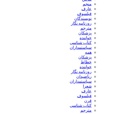
منجم
عارف
فیلسوف
نویسندگان
روزنامه نگار
مترجم
پزشکان
خواننده
کتاب شناسی
سیاستمداران
همه
پزشکان
خطاط
خواننده
روزنامه نگار
ریاضیدان
سیاستمداران
شعرا
عارف
فیلسوف
قرن
کتاب شناسی
مترجم