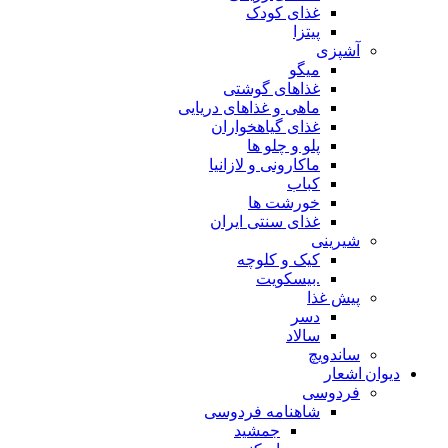
غذای کودک
پیتزا
آشپزی
میگو
غذاهای گوشتی
ماهی و غذاهای دریایی
غذای گیاهخواران
پلو و چلو ها
ماکارونی و لازانیا
کباب
خورشت ها
غذای سنتی ایران
شیرینی
کیک و کلوچه
.بیسکویت
پیش غذا
دسر
سالاد
ساندویچ
دیوان اشعار
فردوسی
شاهنامه فردوسی
جمشید