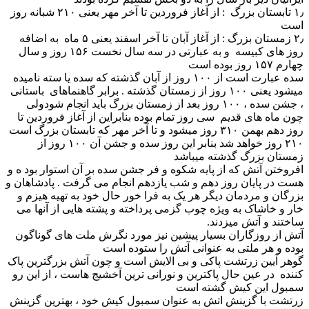
۱٫ تابستان بزرگ : از آغاز فروردین تا آخر مهر یعنی ۲۱۰ شبانه روز
است
۲٫ زمستان بزرگ : از آغاز آبان تا آخر اسفند یعنی ۵ ماه به اضافه
روز های کبیسه و به عبارتی در سه سال نخست ۱۵۶ روز و سال
چهارم ۱۵۷ روز بوده است
سده عبارت است از ۱۰۰ روز از آبان گذشته که سده یا سته نامیده
میشود یعنی ۱۰۰ روز از زمستان گذشته . برابر گاهنماهای باستانی
، جشن سده ، ۱۰۰ روز بعد از زمستان بزرگ باید انجام شودولی
چون ماه های قدیم سی روز تمام بوده بنابراین از آغاز فروردین تا
روز دهم بهمن ۳۱۰ روز میشود و تا آخر مهر که تابستان بزرگ است
۲۱۰ روز خواهد شد بنابر این روز سده و جشن آن ۱۰۰ روز از
زمستان بزرگ گذشته میباشد
افروختن آتش که از پایه شکوه و فر جشن سده بر آن استوار بود ه و
هست در پایان روز دهم و شب یازدهم انجام می گرفت . پادشاهان و
بزرگان و مردمان دیگر هر یک به فرا خور حال خود به تهیه هیزم و
خار و خاشاک به ویژه چوب گزمی پرداخته و پشته هایی از آنها می
ساختند و آتش میزدند.
آتش از روزگاران بسیار پیشین نیز مورد نگرش ملت های گوناگون
بوده و هر ملتی به عنوانی آتش را ستوده است
گوهر آیین زرتشت پاکی و بی الایش است و چون آتش بزرگترین پاک
کننده در عین حال پاکترین و نورانی ترین آخشیج هاست ، از این رو
سمبول این کیش گشته است
زرتشت با گزینش اتش به عنوان سمبول کیش خود ، بهترین گزینش