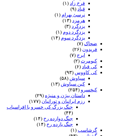
فرخ زاد
(۱)
قباد
(۹)
نرسئ بهرام‏
(۱)
هرمزد
(۱۳)
یزدگرد
(۳)
یزدگرد دوم
(۱)
یزدگرد سوم
(۱۴)
ضحاک
(۷)
فریدون
(۲۶)
ایرج
(۷)
کیومرث
(۲)
کی قباد
(۶)
کی کاووس
(۹۳)
سیاوش
(۵۸)
کین سیاوش
(۱۳)
کیخسرو
(۲۵۴)
داستان بیژن و منیژه
(۲۹)
رزم ایرانیان و تورانیان
(۱۷۷)
جنگ بزرگ کی خسرو با افراسیاب
(۴۴)
جنگ دوازده رخ
(۱۴)
جنگ یازده رخ
(۱۴)
گرشاسپ
(۱)
گشتاسب
(۹۳)