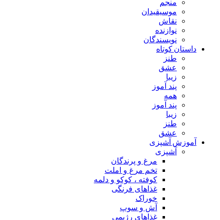
منجم
موسیقیدان
نقاش
نوازنده
نویسندگان
داستان کوتاه
طنز
عشق
زیبا
پند آموز
همه
پند آموز
زیبا
طنز
عشق
آموزش آشپزی
آشپزی
مرغ و پرندگان
تخم مرغ و املت
کوفته ، کوکو و دلمه
غذاهای فرنگی
خوراک
آش و سوپ
غذاهای رژیمی