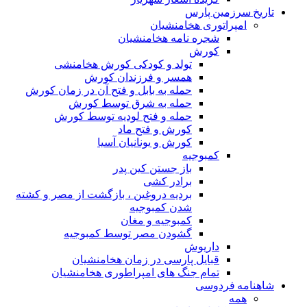
تاریخ سرزمین پارس
امپراتوری هخامنشیان
شجره نامه هخامنشیان
کورش
تولد و کودکی کورش هخامنشی
همسر و فرزندان کورش
حمله به بابل و فتح آن در زمان کورش
حمله به شرق توسط کورش
حمله و فتح لودیه توسط کورش
کورش و فتح ماد
کورش و یونانیان آسیا
کمبوجیه
باز جستن کین پدر
برادر کشی
بردیه دروغین ، بازگشت از مصر و کشته
شدن کمبوجیه
کمبوجیه و مغان
گشودن مصر توسط کمبوجیه
داریوش
قبایل پارسی در زمان هخامنشیان
تمام جنگ های امپراطوری هخامنشیان
شاهنامه فردوسی
همه