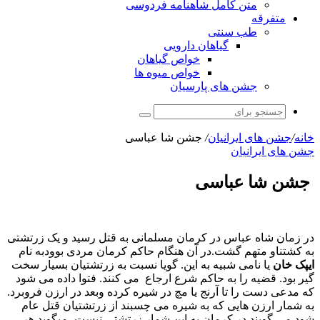
متن کامل شاهنامه فردوسی
متفرقه
طب سنتی
گیاهان دارویی
خواص گیاهان
خواص میوه ها
جشن های پارسیان
جستجو
برای
خانه
/
جشن های ایرانیان
/
جشن شا عباسی
جشن های ایرانیان
جشن شا عباسی
در زمان شاه عباس در کرمان مسلمانی به قتل رسید و یک زرتشتی
به کشتناو متهم گشت.در آن هنگام حاکم کرمان مردی بوودبه نام
ایپک خان
یا نامی شبیه به این. گویا نسبت به زرتشتیان بسیار سخت
گیر بود. قضیه را به حاکم شرع ارجاع می کنند. فتوا داده می شود
که مدعی دست را تا آرنج یا مچ در شیره کرده وبعد در ارزن فروبرد.
به شمار ارزن هایی که به شیره می چسبند از زرتشتیان قتل عام
شود.می گویند در کرمان به این شمار زرتشتی نیست- میگوید هر