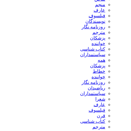
منجم
عارف
فیلسوف
نویسندگان
روزنامه نگار
مترجم
پزشکان
خواننده
کتاب شناسی
سیاستمداران
همه
پزشکان
خطاط
خواننده
روزنامه نگار
ریاضیدان
سیاستمداران
شعرا
عارف
فیلسوف
قرن
کتاب شناسی
مترجم