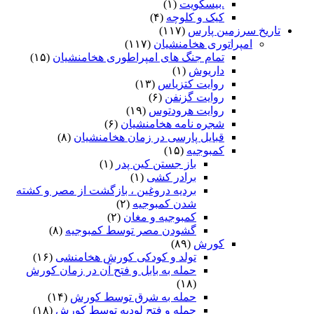
.بیسکویت
(۱)
کیک و کلوچه
(۴)
تاریخ سرزمین پارس
(۱۱۷)
امپراتوری هخامنشیان
(۱۱۷)
تمام جنگ های امپراطوری هخامنشیان
(۱۵)
داریوش
(۱)
روایت کتزیاس
(۱۳)
روایت گزنفن
(۶)
روایت هرودتوس
(۱۹)
شجره نامه هخامنشیان
(۶)
قبایل پارسی در زمان هخامنشیان
(۸)
کمبوجیه
(۱۵)
باز جستن کین پدر
(۱)
برادر کشی
(۱)
بردیه دروغین ، بازگشت از مصر و کشته
شدن کمبوجیه
(۲)
کمبوجیه و مغان
(۲)
گشودن مصر توسط کمبوجیه
(۸)
کورش
(۸۹)
تولد و کودکی کورش هخامنشی
(۱۶)
حمله به بابل و فتح آن در زمان کورش
(۱۸)
حمله به شرق توسط کورش
(۱۴)
حمله و فتح لودیه توسط کورش
(۱۸)