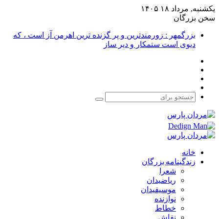
یکشنبه, مرداد ۱۸ ۱۴۰۵
سخن بزرگان
بزرگمهر : زورمندترین و پر گزنده ترین اهرمن آز است ، که
دیوی است ستمکار و دیر ساز
فیس
X
بوک
یوتیوب
اینستاگرام
جستجو
برای
خانه
زندگینامه بزرگان
شعرا
ریاضیدان
موسیقیدان
نوازنده
خطاط
نقاش