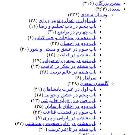
سخن بزرگان
(۳۱۶)
سعدی
(۴۶۴)
بوستان سعدی
(۲۳۶)
باب اول در عدل و تدبیر و رای
(۳۸)
باب پنجم در باب تسلیم و رضا
(۱۶)
باب چهارم در تواضع
(۳۱)
باب دهم در مناجات و ختم کتاب
(۶)
باب دوم در احسان
(۳۳)
باب سوم در عشق و مستی و شور
(۳۰)
باب ششم در قناعت
(۱۵)
باب نهم در توبه و راه صواب
(۱۹)
باب هشتم در شکر بر عافیت
(۱۳)
باب هفتم در عالم تربیت
(۲۸)
سرآغاز
(۶)
گلستان سعدی
(۲۲۸)
باب اول در عبرت پادشاهان
(۴۱)
باب پنجم در عشق و جوانى
(۱۸)
باب چهارم در فواید خاموشى
(۱۳)
باب دوم در اخلاق پارسایان
(۲۵)
باب سوم در فضیلت قناعت
(۲۴)
باب ششم در ناتوانى و پیرى
(۹)
باب هشتم در آداب صحبت و همنشنى
(۷۷)
باب هفتم در تاءثیر تربیت
(۲۰)
سهراب سپهری
(۱۳۶)