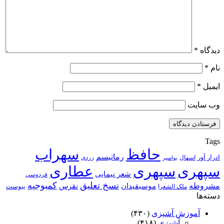
دیدگاه
*
نام
*
ایمیل
*
وب‌ سایت
Tags
حافظ
سهراب
رماتیسم
ادرار آور
اسهال
زردی
بواسیر
سپهری
سپهری
عطاری
شعر نیمایی
فردوسی
نسخ تعلیق
کمبوجیه
مشروطه
موسیقیدان
نقرس
یبوست
ملک الشعرا
دسته‌ها
آموزش آشپزی
(۴۳۰)
آشپزی
(۴۱۸)