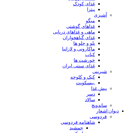
غذای کودک
پیتزا
آشپزی
میگو
غذاهای گوشتی
ماهی و غذاهای دریایی
غذای گیاهخواران
پلو و چلو ها
ماکارونی و لازانیا
کباب
خورشت ها
غذای سنتی ایران
شیرینی
کیک و کلوچه
.بیسکویت
پیش غذا
دسر
سالاد
ساندویچ
دیوان اشعار
فردوسی
شاهنامه فردوسی
جمشید