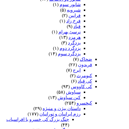
شاپور سوم‏
(۱)
شیرویه
(۵)
فرایین
(۲)
فرخ زاد
(۱)
قباد
(۹)
نرسئ بهرام‏
(۱)
هرمزد
(۱۳)
یزدگرد
(۳)
یزدگرد دوم
(۱)
یزدگرد سوم
(۱۴)
ضحاک
(۷)
فریدون
(۲۶)
ایرج
(۷)
کیومرث
(۲)
کی قباد
(۶)
کی کاووس
(۹۳)
سیاوش
(۵۸)
کین سیاوش
(۱۳)
کیخسرو
(۲۵۴)
داستان بیژن و منیژه
(۲۹)
رزم ایرانیان و تورانیان
(۱۷۷)
جنگ بزرگ کی خسرو با افراسیاب
(۴۴)