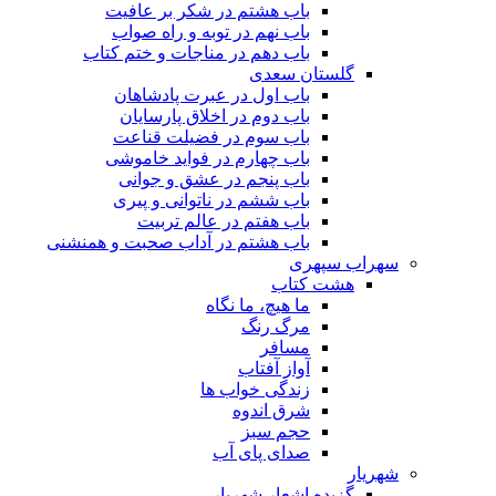
باب هشتم در شکر بر عافیت
باب نهم در توبه و راه صواب
باب دهم در مناجات و ختم کتاب
گلستان سعدی
باب اول در عبرت پادشاهان
باب دوم در اخلاق پارسایان
باب سوم در فضیلت قناعت
باب چهارم در فواید خاموشى
باب پنجم در عشق و جوانى
باب ششم در ناتوانى و پیرى
باب هفتم در عالم تربیت
باب هشتم در آداب صحبت و همنشنى
سهراب سپهری
هشت کتاب
ما هیچ، ما نگاه
مرگ رنگ
مسافر
آواز آفتاب
زندگی خواب ها
شرق اندوه
حجم سبز
صدای پای آب
شهریار
گزیده اشعار شهریار