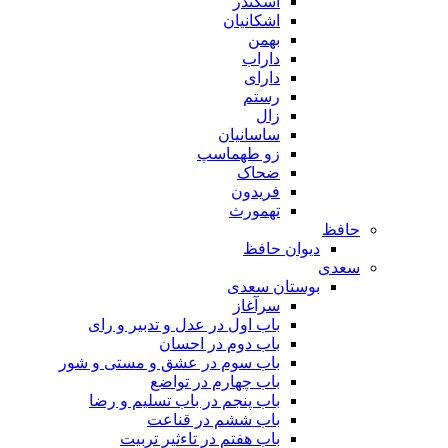
اسکندر
اشکانیان
بهمن
داراب
دارای
رستم
زال
ساسانیان
زو طهماسپ‏
ضحاک
فریدون
تهمورث
حافظ
دیوان حافظ
سعدی
بوستان سعدی
سرآغاز
باب اول در عدل و تدبیر و رای
باب دوم در احسان
باب سوم در عشق و مستی و شور
باب چهارم در تواضع
باب پنجم در باب تسلیم و رضا
باب ششم در قناعت
باب هفتم در تاءثیر تربیت