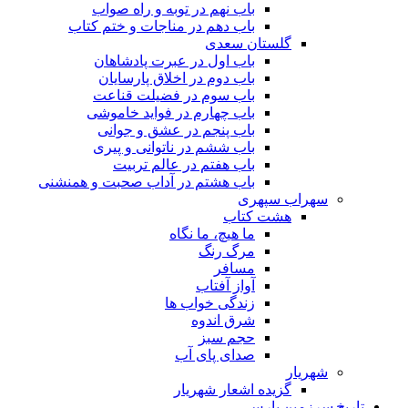
باب نهم در توبه و راه صواب
باب دهم در مناجات و ختم کتاب
گلستان سعدی
باب اول در عبرت پادشاهان
باب دوم در اخلاق پارسایان
باب سوم در فضیلت قناعت
باب چهارم در فواید خاموشى
باب پنجم در عشق و جوانى
باب ششم در ناتوانى و پیرى
باب هفتم در عالم تربیت
باب هشتم در آداب صحبت و همنشنى
سهراب سپهری
هشت کتاب
ما هیچ، ما نگاه
مرگ رنگ
مسافر
آواز آفتاب
زندگی خواب ها
شرق اندوه
حجم سبز
صدای پای آب
شهریار
گزیده اشعار شهریار
تاریخ سرزمین پارس