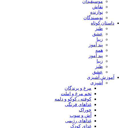
موسیقیدان
نقاش
نوازنده
نویسندگان
داستان کوتاه
طنز
عشق
زیبا
پند آموز
همه
پند آموز
زیبا
طنز
عشق
آموزش آشپزی
آشپزی
مرغ و پرندگان
تخم مرغ و املت
کوفته ، کوکو و دلمه
غذاهای فرنگی
خوراک
آش و سوپ
غذاهای رژیمی
غذای کودک