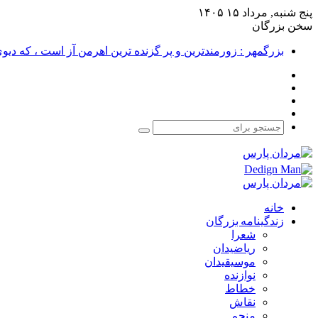
پنج شنبه, مرداد ۱۵ ۱۴۰۵
سخن بزرگان
بزرگمهر : زورمندترین و پر گزنده ترین اهرمن آز است ، که دی
فیس
X
بوک
یوتیوب
اینستاگرام
جستجو
برای
خانه
زندگینامه بزرگان
شعرا
ریاضیدان
موسیقیدان
نوازنده
خطاط
نقاش
منجم