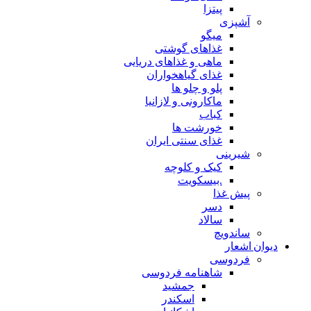
پیتزا
آشپزی
میگو
غذاهای گوشتی
ماهی و غذاهای دریایی
غذای گیاهخواران
پلو و چلو ها
ماکارونی و لازانیا
کباب
خورشت ها
غذای سنتی ایران
شیرینی
کیک و کلوچه
.بیسکویت
پیش غذا
دسر
سالاد
ساندویچ
دیوان اشعار
فردوسی
شاهنامه فردوسی
جمشید
اسکندر