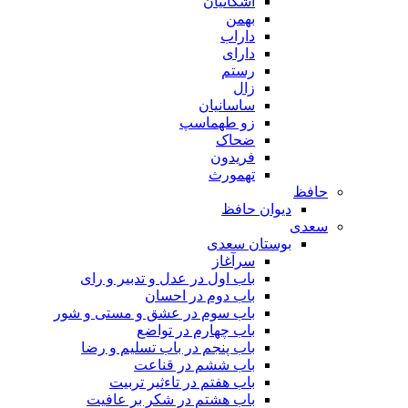
اشکانیان
بهمن
داراب
دارای
رستم
زال
ساسانیان
زو طهماسپ‏
ضحاک
فریدون
تهمورث
حافظ
دیوان حافظ
سعدی
بوستان سعدی
سرآغاز
باب اول در عدل و تدبیر و رای
باب دوم در احسان
باب سوم در عشق و مستی و شور
باب چهارم در تواضع
باب پنجم در باب تسلیم و رضا
باب ششم در قناعت
باب هفتم در تاءثیر تربیت
باب هشتم در شکر بر عافیت