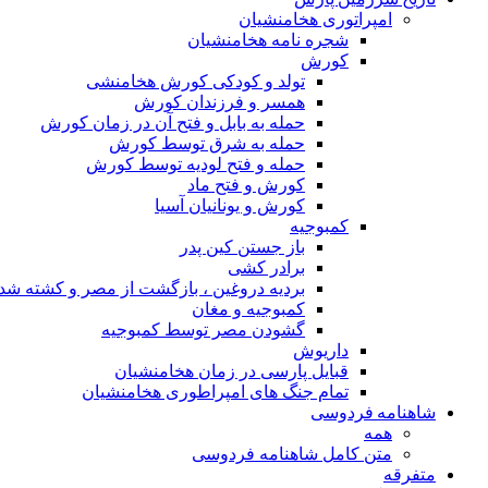
امپراتوری هخامنشیان
شجره نامه هخامنشیان
کورش
تولد و کودکی کورش هخامنشی
همسر و فرزندان کورش
حمله به بابل و فتح آن در زمان کورش
حمله به شرق توسط کورش
حمله و فتح لودیه توسط کورش
کورش و فتح ماد
کورش و یونانیان آسیا
کمبوجیه
باز جستن کین پدر
برادر کشی
بردیه دروغین ، بازگشت از مصر و کشته شد
کمبوجیه و مغان
گشودن مصر توسط کمبوجیه
داریوش
قبایل پارسی در زمان هخامنشیان
تمام جنگ های امپراطوری هخامنشیان
شاهنامه فردوسی
همه
متن کامل شاهنامه فردوسی
متفرقه