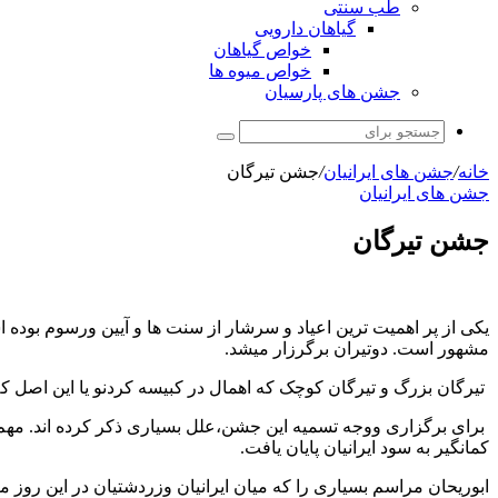
طب سنتی
گیاهان دارویی
خواص گیاهان
خواص میوه ها
جشن های پارسیان
جستجو
برای
خانه
/
جشن های ایرانیان
/
جشن تیرگان
جشن های ایرانیان
جشن تیرگان
یکی از پر اهمیت ترین اعیاد و سرشار از سنت ها و آیین ورسوم بوده 
مشهور است. دوتیران برگرزار میشد.
تیرگان بزرگ و تیرگان کوچک که اهمال در کبیسه کردنو یا این اصل 
برای برگزاری ووجه تسمیه این جشن،علل بسیاری ذکر کرده اند. مهم ت
کمانگیر به سود ایرانیان پایان یافت.
ابوریحان مراسم بسیاری را که میان ایرانیان وزردشتیان در این رو