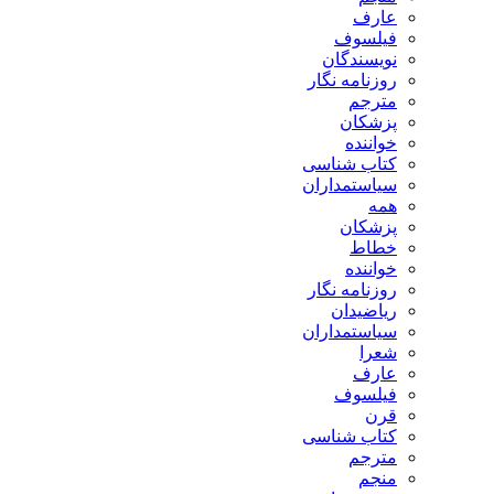
عارف
فیلسوف
نویسندگان
روزنامه نگار
مترجم
پزشکان
خواننده
کتاب شناسی
سیاستمداران
همه
پزشکان
خطاط
خواننده
روزنامه نگار
ریاضیدان
سیاستمداران
شعرا
عارف
فیلسوف
قرن
کتاب شناسی
مترجم
منجم