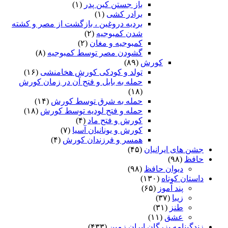
باز جستن کین پدر
(۱)
برادر کشی
(۱)
بردیه دروغین ، بازگشت از مصر و کشته
شدن کمبوجیه
(۲)
کمبوجیه و مغان
(۲)
گشودن مصر توسط کمبوجیه
(۸)
کورش
(۸۹)
تولد و کودکی کورش هخامنشی
(۱۶)
حمله به بابل و فتح آن در زمان کورش
(۱۸)
حمله به شرق توسط کورش
(۱۴)
حمله و فتح لودیه توسط کورش
(۱۸)
کورش و فتح ماد
(۴)
کورش و یونانیان آسیا
(۷)
همسر و فرزندان کورش
(۴)
جشن های ایرانیان
(۴۵)
حافظ
(۹۸)
دیوان حافظ
(۹۸)
داستان کوتاه
(۱۳۰)
پند آموز
(۶۵)
زیبا
(۳۷)
طنز
(۳۱)
عشق
(۱۱)
زندگینامه بزرگان ایران زمین
(۴۳۳)