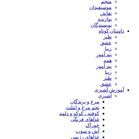
منجم
موسیقیدان
نقاش
نوازنده
نویسندگان
داستان کوتاه
طنز
عشق
زیبا
پند آموز
همه
پند آموز
زیبا
طنز
عشق
آموزش آشپزی
آشپزی
مرغ و پرندگان
تخم مرغ و املت
کوفته ، کوکو و دلمه
غذاهای فرنگی
خوراک
آش و سوپ
غذاهای رژیمی