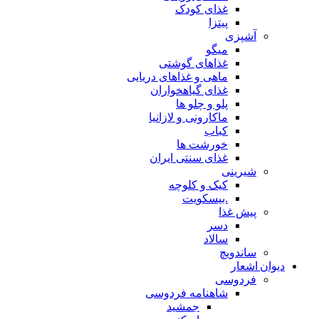
غذای کودک
پیتزا
آشپزی
میگو
غذاهای گوشتی
ماهی و غذاهای دریایی
غذای گیاهخواران
پلو و چلو ها
ماکارونی و لازانیا
کباب
خورشت ها
غذای سنتی ایران
شیرینی
کیک و کلوچه
.بیسکویت
پیش غذا
دسر
سالاد
ساندویچ
دیوان اشعار
فردوسی
شاهنامه فردوسی
جمشید