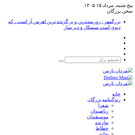
پنج شنبه, مرداد ۱۵ ۱۴۰۵
سخن بزرگان
بزرگمهر : زورمندترین و پر گزنده ترین اهرمن آز است ، که
دیوی است ستمکار و دیر ساز
فیس
X
بوک
یوتیوب
اینستاگرام
جستجو
برای
خانه
زندگینامه بزرگان
شعرا
ریاضیدان
موسیقیدان
نوازنده
خطاط
نقاش