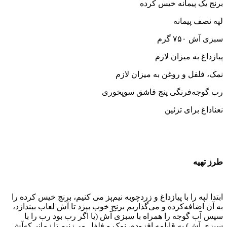
برنج یک پیمانه خیس کرده
لپه نصف پیمانه
سبزی آش ۷۵۰ گرم
پیازداغ به میزان لازم
نمک، فلفل و روغن به میزان لازم
رب گوجه‌فرنگی پنج قاشق سوپخوری
نعناداغ برای تزئین
طرز تهیه
ابتدا لپه را با پیازداغ و زردچوبه نیم‌پز می کنیم، برنج خیس کرده را
به آن اضافه‌کرده و می‌گذاریم برنج خوب بپزد تا آش لعاب بیندازد،
سپس آب گوجه را همراه با سبزی آش (یا اگر رب بود رب را با
سبزی آش) به قابلمه افزوده، نمک و فلفل می‌زنیم تا زمانی‌که‌آش