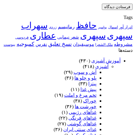
Tags
حافظ
سهراب
رماتیسم
ادرار آور
اسهال
زردی
بواسیر
سپهری
سپهری
عطاری
شعر نیمایی
فردوسی
نسخ تعلیق
کمبوجیه
مشروطه
موسیقیدان
نقرس
یبوست
ملک الشعرا
دسته‌ها
آموزش آشپزی
(۴۳۰)
آشپزی
(۴۱۸)
آش و سوپ
(۲۹)
پلو و چلو ها
(۳۶)
پیتزا
(۳۳)
پیش غذا
(۱۱)
تخم مرغ و املت
(۱۹)
خوراک
(۳۸)
خورشت ها
(۳۶)
غذاهای رژیمی
(۱)
غذاهای فرنگی
(۲۲)
غذاهای گوشتی
(۲۷)
غذای سنتی ایران
(۳۶)