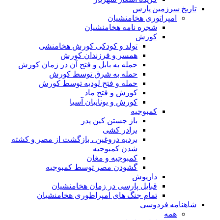
تاریخ سرزمین پارس
امپراتوری هخامنشیان
شجره نامه هخامنشیان
کورش
تولد و کودکی کورش هخامنشی
همسر و فرزندان کورش
حمله به بابل و فتح آن در زمان کورش
حمله به شرق توسط کورش
حمله و فتح لودیه توسط کورش
کورش و فتح ماد
کورش و یونانیان آسیا
کمبوجیه
باز جستن کین پدر
برادر کشی
بردیه دروغین ، بازگشت از مصر و کشته
شدن کمبوجیه
کمبوجیه و مغان
گشودن مصر توسط کمبوجیه
داریوش
قبایل پارسی در زمان هخامنشیان
تمام جنگ های امپراطوری هخامنشیان
شاهنامه فردوسی
همه