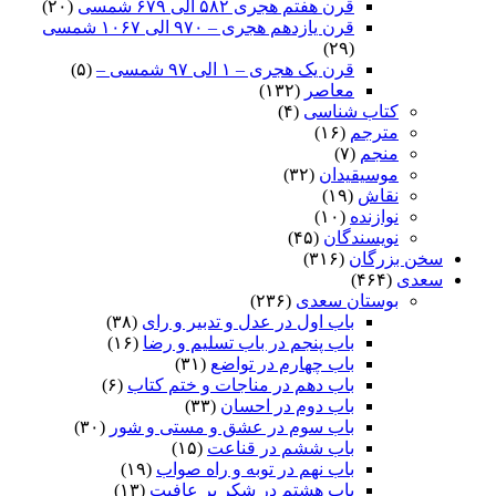
قرن هفتم هجری ۵۸۲ الی ۶۷۹ شمسی
(۲۰)
قرن یازدهم هجری – ۹۷۰ الی ۱۰۶۷ شمسی
(۲۹)
قرن یک هجری – ۱ الی ۹۷ شمسی –
(۵)
معاصر
(۱۳۲)
کتاب شناسی
(۴)
مترجم
(۱۶)
منجم
(۷)
موسیقیدان
(۳۲)
نقاش
(۱۹)
نوازنده
(۱۰)
نویسندگان
(۴۵)
سخن بزرگان
(۳۱۶)
سعدی
(۴۶۴)
بوستان سعدی
(۲۳۶)
باب اول در عدل و تدبیر و رای
(۳۸)
باب پنجم در باب تسلیم و رضا
(۱۶)
باب چهارم در تواضع
(۳۱)
باب دهم در مناجات و ختم کتاب
(۶)
باب دوم در احسان
(۳۳)
باب سوم در عشق و مستی و شور
(۳۰)
باب ششم در قناعت
(۱۵)
باب نهم در توبه و راه صواب
(۱۹)
باب هشتم در شکر بر عافیت
(۱۳)