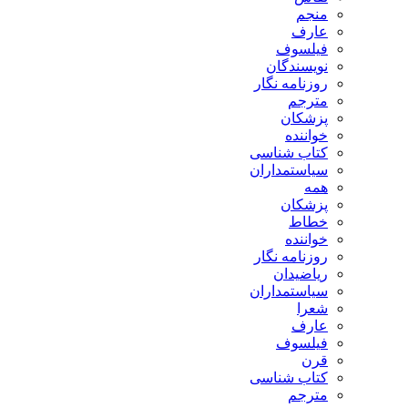
منجم
عارف
فیلسوف
نویسندگان
روزنامه نگار
مترجم
پزشکان
خواننده
کتاب شناسی
سیاستمداران
همه
پزشکان
خطاط
خواننده
روزنامه نگار
ریاضیدان
سیاستمداران
شعرا
عارف
فیلسوف
قرن
کتاب شناسی
مترجم