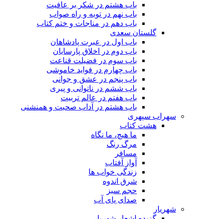
باب هشتم در شکر بر عافیت
باب نهم در توبه و راه صواب
باب دهم در مناجات و ختم کتاب
گلستان سعدی
باب اول در عبرت پادشاهان
باب دوم در اخلاق پارسایان
باب سوم در فضیلت قناعت
باب چهارم در فواید خاموشى
باب پنجم در عشق و جوانى
باب ششم در ناتوانى و پیرى
باب هفتم در عالم تربیت
باب هشتم در آداب صحبت و همنشنى
سهراب سپهری
هشت کتاب
ما هیچ، ما نگاه
مرگ رنگ
مسافر
آواز آفتاب
زندگی خواب ها
شرق اندوه
حجم سبز
صدای پای آب
شهریار
گزیده اشعار شهریار