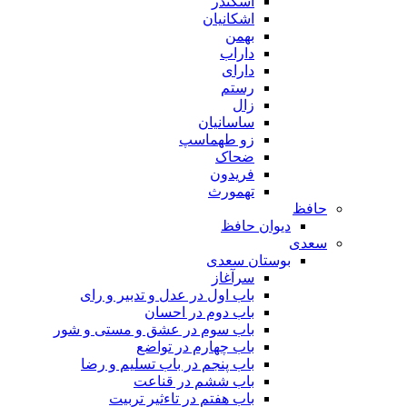
اسکندر
اشکانیان
بهمن
داراب
دارای
رستم
زال
ساسانیان
زو طهماسپ‏
ضحاک
فریدون
تهمورث
حافظ
دیوان حافظ
سعدی
بوستان سعدی
سرآغاز
باب اول در عدل و تدبیر و رای
باب دوم در احسان
باب سوم در عشق و مستی و شور
باب چهارم در تواضع
باب پنجم در باب تسلیم و رضا
باب ششم در قناعت
باب هفتم در تاءثیر تربیت