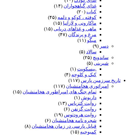
غذای کودک
(۱۰)
غذای گیاهخواران
(۱۴)
کباب
(۲۰)
کوفته ، کوکو و دلمه
(۴۵)
ماکارونی و لازانیا
(۱۵)
ماهی و غذاهای دریایی
(۱۵)
مرغ و پرندگان
(۴۷)
میگو
(۱۱)
دسر
(۹)
سالاد
(۵)
ساندویچ
(۲۵)
شیرینی
(۵)
.بیسکویت
(۱)
کیک و کلوچه
(۴)
تاریخ سرزمین پارس
(۱۱۷)
امپراتوری هخامنشیان
(۱۱۷)
تمام جنگ های امپراطوری هخامنشیان
(۱۵)
داریوش
(۱)
روایت کتزیاس
(۱۳)
روایت گزنفن
(۶)
روایت هرودتوس
(۱۹)
شجره نامه هخامنشیان
(۶)
قبایل پارسی در زمان هخامنشیان
(۸)
کمبوجیه
(۱۵)