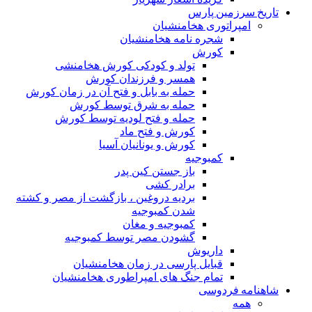
تاریخ سرزمین پارس
امپراتوری هخامنشیان
شجره نامه هخامنشیان
کورش
تولد و کودکی کورش هخامنشی
همسر و فرزندان کورش
حمله به بابل و فتح آن در زمان کورش
حمله به شرق توسط کورش
حمله و فتح لودیه توسط کورش
کورش و فتح ماد
کورش و یونانیان آسیا
کمبوجیه
باز جستن کین پدر
برادر کشی
بردیه دروغین ، بازگشت از مصر و کشته
شدن کمبوجیه
کمبوجیه و مغان
گشودن مصر توسط کمبوجیه
داریوش
قبایل پارسی در زمان هخامنشیان
تمام جنگ های امپراطوری هخامنشیان
شاهنامه فردوسی
همه