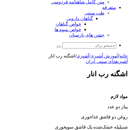
متن کامل شاهنامه فردوسی
متفرقه
طب سنتی
گیاهان دارویی
خواص گیاهان
خواص میوه ها
جشن های پارسیان
جستجو
برای
خانه
/
آموزش آشپزی
/
آشپزی
/
اشگنه رب انار
آشپزی
غذای سنتی ایران
اشگنه رب انار
مواد لازم
پیاز دو عدد
روغن دو قاشق غذاخوری
شنبلیله خشک‌شده یک قاشق سوپخوری