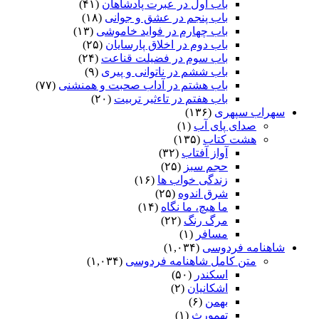
باب اول در عبرت پادشاهان
(۴۱)
باب پنجم در عشق و جوانى
(۱۸)
باب چهارم در فواید خاموشى
(۱۳)
باب دوم در اخلاق پارسایان
(۲۵)
باب سوم در فضیلت قناعت
(۲۴)
باب ششم در ناتوانى و پیرى
(۹)
باب هشتم در آداب صحبت و همنشنى
(۷۷)
باب هفتم در تاءثیر تربیت
(۲۰)
سهراب سپهری
(۱۳۶)
صدای پای آب
(۱)
هشت کتاب
(۱۳۵)
آواز آفتاب
(۳۲)
حجم سبز
(۲۵)
زندگی خواب ها
(۱۶)
شرق اندوه
(۲۵)
ما هیچ، ما نگاه
(۱۴)
مرگ رنگ
(۲۲)
مسافر
(۱)
شاهنامه فردوسی
(۱,۰۳۴)
متن کامل شاهنامه فردوسی
(۱,۰۳۴)
اسکندر
(۵۰)
اشکانیان
(۲)
بهمن
(۶)
تهمورث
(۱)