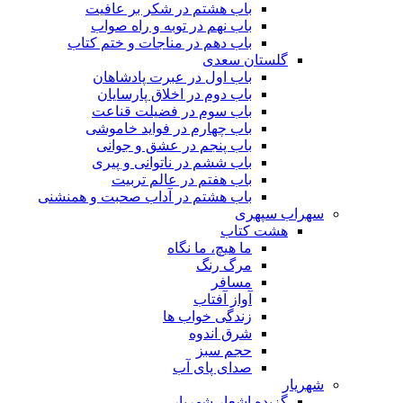
باب هشتم در شکر بر عافیت
باب نهم در توبه و راه صواب
باب دهم در مناجات و ختم کتاب
گلستان سعدی
باب اول در عبرت پادشاهان
باب دوم در اخلاق پارسایان
باب سوم در فضیلت قناعت
باب چهارم در فواید خاموشى
باب پنجم در عشق و جوانى
باب ششم در ناتوانى و پیرى
باب هفتم در عالم تربیت
باب هشتم در آداب صحبت و همنشنى
سهراب سپهری
هشت کتاب
ما هیچ، ما نگاه
مرگ رنگ
مسافر
آواز آفتاب
زندگی خواب ها
شرق اندوه
حجم سبز
صدای پای آب
شهریار
گزیده اشعار شهریار