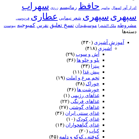
حافظ
سهراب
رماتیسم
ادرار آور
اسهال
زردی
بواسیر
سپهری
سپهری
عطاری
شعر نیمایی
فردوسی
نسخ تعلیق
کمبوجیه
مشروطه
موسیقیدان
نقرس
یبوست
ملک الشعرا
دسته‌ها
آموزش آشپزی
(۴۳۰)
آشپزی
(۴۱۸)
آش و سوپ
(۲۹)
پلو و چلو ها
(۳۶)
پیتزا
(۳۳)
پیش غذا
(۱۱)
تخم مرغ و املت
(۱۹)
خوراک
(۳۸)
خورشت ها
(۳۶)
غذاهای رژیمی
(۱)
غذاهای فرنگی
(۲۲)
غذاهای گوشتی
(۲۷)
غذای سنتی ایران
(۳۶)
غذای کودک
(۱۰)
غذای گیاهخواران
(۱۴)
کباب
(۲۰)
کوفته ، کوکو و دلمه
(۴۵)