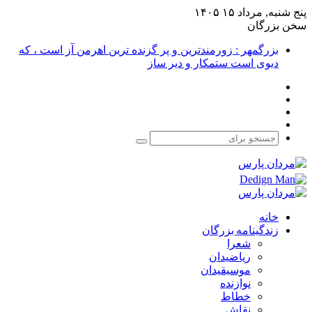
پنج شنبه, مرداد ۱۵ ۱۴۰۵
سخن بزرگان
بزرگمهر : زورمندترین و پر گزنده ترین اهرمن آز است ، که
دیوی است ستمکار و دیر ساز
فیس
X
بوک
یوتیوب
اینستاگرام
جستجو
برای
خانه
زندگینامه بزرگان
شعرا
ریاضیدان
موسیقیدان
نوازنده
خطاط
نقاش