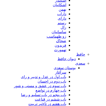
اسکندر
اشکانیان
بهمن
داراب
دارای
رستم
زال
ساسانیان
زو طهماسپ‏
ضحاک
فریدون
تهمورث
حافظ
دیوان حافظ
سعدی
بوستان سعدی
سرآغاز
باب اول در عدل و تدبیر و رای
باب دوم در احسان
باب سوم در عشق و مستی و شور
باب چهارم در تواضع
باب پنجم در باب تسلیم و رضا
باب ششم در قناعت
باب هفتم در تاءثیر تربیت