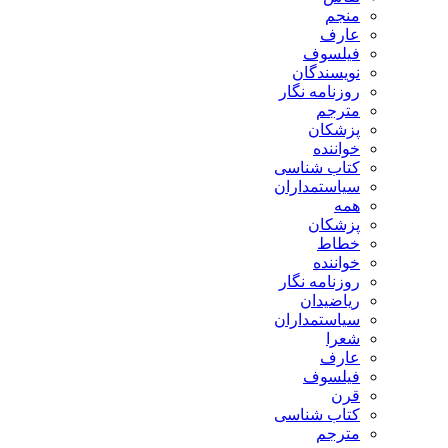
منجم
عارف
فیلسوف
نویسندگان
روزنامه نگار
مترجم
پزشکان
خواننده
کتاب شناسی
سیاستمداران
همه
پزشکان
خطاط
خواننده
روزنامه نگار
ریاضیدان
سیاستمداران
شعرا
عارف
فیلسوف
قرن
کتاب شناسی
مترجم