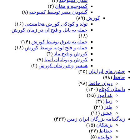
شدن کمبوجیه
(۲)
کمبوجیه و مغان
(۲)
گشودن مصر توسط کمبوجیه
(۸)
کورش
(۸۹)
تولد و کودکی کورش هخامنشی
(۱۶)
حمله به بابل و فتح آن در زمان کورش
(۱۸)
حمله به شرق توسط کورش
(۱۴)
حمله و فتح لودیه توسط کورش
(۱۸)
کورش و فتح ماد
(۴)
کورش و یونانیان آسیا
(۷)
همسر و فرزندان کورش
(۴)
جشن های ایرانیان
(۴۵)
حافظ
(۹۸)
دیوان حافظ
(۹۸)
داستان کوتاه
(۱۳۰)
پند آموز
(۶۵)
زیبا
(۳۷)
طنز
(۳۱)
عشق
(۱۱)
زندگینامه بزرگان ایران زمین
(۴۳۳)
پزشکان
(۱۵)
خطاط
(۳۷)
خواننده
(۵)