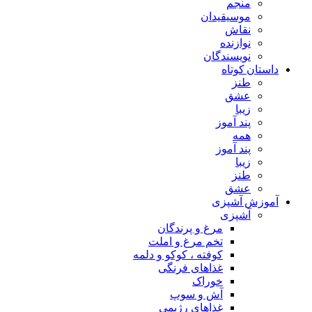
منجم
موسیقیدان
نقاش
نوازنده
نویسندگان
داستان کوتاه
طنز
عشق
زیبا
پند آموز
همه
پند آموز
زیبا
طنز
عشق
آموزش آشپزی
آشپزی
مرغ و پرندگان
تخم مرغ و املت
کوفته ، کوکو و دلمه
غذاهای فرنگی
خوراک
آش و سوپ
غذاهای رژیمی