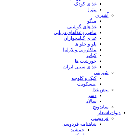
غذای کودک
پیتزا
آشپزی
میگو
غذاهای گوشتی
ماهی و غذاهای دریایی
غذای گیاهخواران
پلو و چلو ها
ماکارونی و لازانیا
کباب
خورشت ها
غذای سنتی ایران
شیرینی
کیک و کلوچه
.بیسکویت
پیش غذا
دسر
سالاد
ساندویچ
دیوان اشعار
فردوسی
شاهنامه فردوسی
جمشید