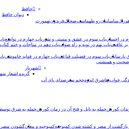
حافظ
دیوان حافظ
م
زال
ساسانیان
زو طهماسپ‏
ضحاک
فریدون
تهمورث
م در احسان
باب سوم در عشق و مستی و شور
باب چهارم در تواضع
باب
بر عافیت
باب نهم در توبه و راه صواب
باب دهم در مناجات و ختم کتاب
ق پارسایان
باب سوم در فضیلت قناعت
باب چهارم در فواید خاموشى
باب
 صحبت و همنشنى
شهریار
گزیده اشعار شهر
دگی خواب ها
شرق اندوه
حجم سبز
صدای پای آب
ندان کورش
حمله به بابل و فتح آن در زمان کورش
حمله به شرق توس
، بازگشت از مصر و کشته شدن کمبوجیه
کمبوجیه و مغان
گشودن مصر ت