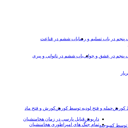
 پنجم در باب تسلیم و رضا
باب ششم در قناعت
 پنجم در عشق و جوانى
باب ششم در ناتوانى و پیرى
یار
ط کورش
حمله و فتح لودیه توسط کورش
کورش و فتح ماد
داریوش
قبایل پارسی در زمان هخامنشیان
تمام جنگ های امپراطوری هخامنشیان
وسط کمبوجیه