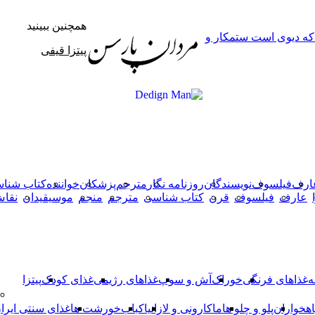
همچنین ببینید
 که دیوی است ستمکار و
بستن
پیتزا قیفی
X
وایبر
فیس
دکمه
واتس
تلگرام
آپ
بوک
بازگشت
به
بالا
ارف
فیلسوف
نویسندگان
روزنامه نگار
مترجم
پزشکان
خواننده
کتاب شنا
عارف
فیلسوف
قرن
کتاب شناسی
مترجم
منجم
موسیقیدان
نقا
ه
غذاهای فرنگی
خوراک
آش و سوپ
غذاهای رژیمی
غذای کودک
پیتزا
اهخواران
پلو و چلو ها
ماکارونی و لازانیا
کباب
خورشت ها
غذای سنتی ایرا