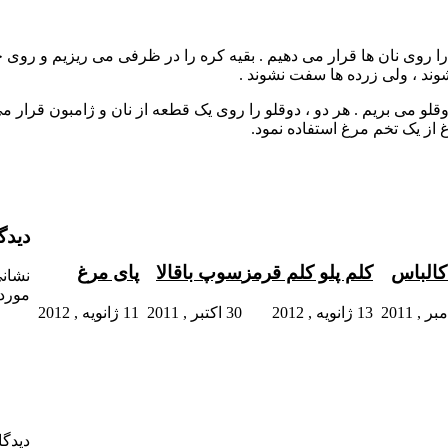
وی نان ها قرار می دهیم . بقیه کره را در ظرفی می ریزیم و روی حرا
شوند ، ولی زرده ها سفت نشوند .
قلو می بریم . هر دو ، دوقلو را روی یک قطعه از نان و ژامبون قرار م
 از یک تخم مرغ استفاده نمود.
دیدگ
کالباس
کلم پلو کلم قرمز
سوپ باقالا
پای مرغ
نشانی
موردن
13 ژانویه , 2012
30 اکتبر , 2011
11 ژانویه , 2012
دیدگا