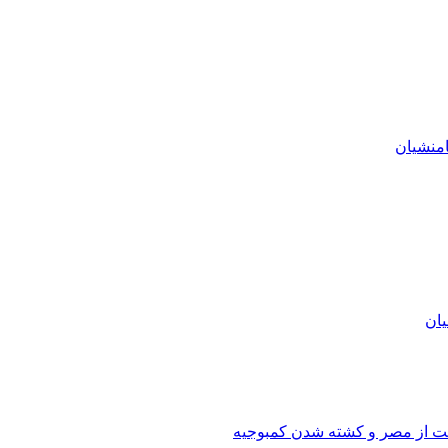
منشیان
یان
شت از مصر و کشته شدن کمبوجیه