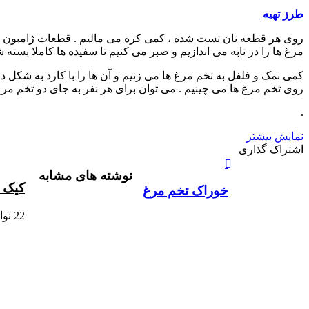
طرز تهیه
روی هر قطعه نان تست شده ، کمی کره می مالیم . قطعات ژامبون را ر
مرغ ها را در تابه می اندازیم و صبر می کنیم تا سفیده ها کاملا بسته 
کمی نمک و فلفل به تخم مرغ ها می زنیم و آن ها را با کارد به شکل دو
روی تخم مرغ ها می چینیم . می توان برای هر نفر به جای دو تخم مرغ
.
نمایش بیشتر
X
چاپ
فیس
واتس
تلگرام
لینکدین
اشتراک
اشتراک گذاری
آپ
بوک
گذاری
نوشته های مشابه
از
کیک 
طریق
خوراک تخم مرغ
ایمیل
22 نوامبر , 2011