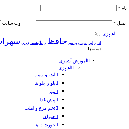
نام
*
ایمیل
*
وب‌ سایت
Tags
آشپزی
حافظ
سهراب
رماتیسم
ادرار آور
اسهال
زردی
بواسیر
دسته‌ها
آموزش آشپزی
آشپزی
آش و سوپ
پلو و چلو ها
پیتزا
پیش غذا
تخم مرغ و املت
خوراک
خورشت ها