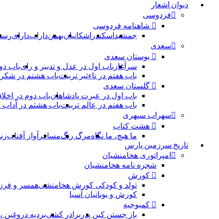
دیوان اشعار
فردوسی
شاهنامه فردوسی
جمشید
اسکندر
اشکانیان
بهمن
داراب
دارای
رست
سعدی
بوستان سعدی
سرآغاز
باب اول در عدل و تدبیر و رای
باب دو
باب هفتم در تاءثیر تربیت
باب هشتم در شکر 
گلستان سعدی
باب اول در عبرت پادشاهان
باب دوم در اخلا
باب هفتم در عالم تربیت
باب هشتم در آداب
سهراب سپهری
هشت کتاب
ما هیچ، ما نگاه
مرگ رنگ
مسافر
آواز آفتاب
زن
تاریخ سرزمین پارس
امپراتوری هخامنشیان
شجره نامه هخامنشیان
کورش
تولد و کودکی کورش هخامنشی
همسر و فرز
کورش و یونانیان آسیا
کمبوجیه
باز جستن کین پدر
برادر کشی
بردیه دروغین 