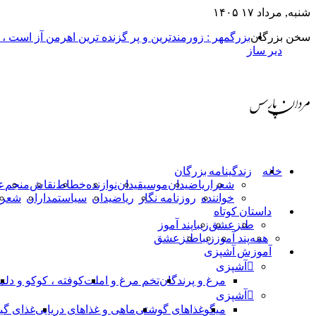
شنبه, مرداد ۱۷ ۱۴۰۵
سخن بزرگان
بزرگمهر : زورمندترین و پر گزنده ترین اهرمن آز است ،
دیر ساز
خانه
زندگینامه بزرگان
شعرا
ریاضیدان
موسیقیدان
نوازنده
خطاط
نقاش
منجم
ع
خواننده
روزنامه نگار
ریاضیدان
سیاستمداران
شعرا
داستان کوتاه
طنز
عشق
زیبا
پند آموز
همه
پند آموز
زیبا
طنز
عشق
آموزش آشپزی
آشپزی
مرغ و پرندگان
تخم مرغ و املت
کوفته ، کوکو و دلم
آشپزی
میگو
غذاهای گوشتی
ماهی و غذاهای دریایی
غذای گی