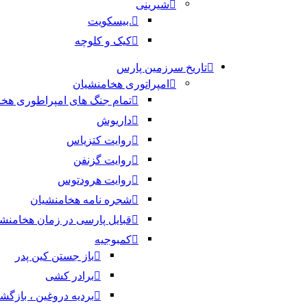
شیرینی
.بیسکویت
کیک و کلوچه
تاریخ سرزمین پارس
امپراتوری هخامنشیان
تمام جنگ های امپراطوری هخا
داریوش
روایت کتزیاس
روایت گزنفن
روایت هرودتوس
شجره نامه هخامنشیان
قبایل پارسی در زمان هخامنش
کمبوجیه
باز جستن کین پدر
برادر کشی
بردیه دروغین ، بازگ