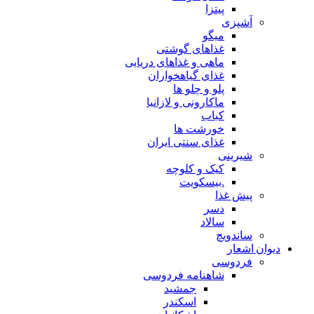
پیتزا
آشپزی
میگو
غذاهای گوشتی
ماهی و غذاهای دریایی
غذای گیاهخواران
پلو و چلو ها
ماکارونی و لازانیا
کباب
خورشت ها
غذای سنتی ایران
شیرینی
کیک و کلوچه
.بیسکویت
پیش غذا
دسر
سالاد
ساندویچ
دیوان اشعار
فردوسی
شاهنامه فردوسی
جمشید
اسکندر