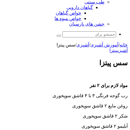
طب سنتی
گیاهان دارویی
خواص گیاهان
خواص میوه ها
جشن های پارسیان
جستجو
برای
خانه
/
آموزش آشپزی
/
آشپزی
/
سس پیتزا
آشپزی
پیتزا
سس پیتزا
مواد لازم برای ۲ نفر
رب گوجه فرنگی ۳ تا ۴ قاشق سوپخوری
روغن مایع ۲ قاشق سوپخوری
شکر ۲ قاشق سوپخوری
آبلیمو ۲ قاشق سوپخوری