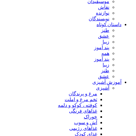
موسیقیدان
نقاش
نوازنده
نویسندگان
داستان کوتاه
طنز
عشق
زیبا
پند آموز
همه
پند آموز
زیبا
طنز
عشق
آموزش آشپزی
آشپزی
مرغ و پرندگان
تخم مرغ و املت
کوفته ، کوکو و دلمه
غذاهای فرنگی
خوراک
آش و سوپ
غذاهای رژیمی
غذای کودک