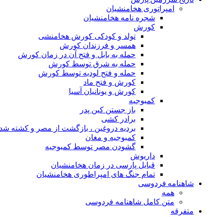
امپراتوری هخامنشیان
شجره نامه هخامنشیان
کورش
تولد و کودکی کورش هخامنشی
همسر و فرزندان کورش
حمله به بابل و فتح آن در زمان کورش
حمله به شرق توسط کورش
حمله و فتح لودیه توسط کورش
کورش و فتح ماد
کورش و یونانیان آسیا
کمبوجیه
باز جستن کین پدر
برادر کشی
بردیه دروغین ، بازگشت از مصر و کشته شد
کمبوجیه و مغان
گشودن مصر توسط کمبوجیه
داریوش
قبایل پارسی در زمان هخامنشیان
تمام جنگ های امپراطوری هخامنشیان
شاهنامه فردوسی
همه
متن کامل شاهنامه فردوسی
متفرقه