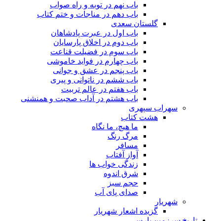
باب نهم در توبه و راه صواب
باب دهم در مناجات و ختم کتاب
گلستان سعدی
باب اول در عبرت پادشاهان
باب دوم در اخلاق پارسایان
باب سوم در فضیلت قناعت
باب چهارم در فواید خاموشى
باب پنجم در عشق و جوانى
باب ششم در ناتوانى و پیرى
باب هفتم در عالم تربیت
باب هشتم در آداب صحبت و همنشنى
سهراب سپهری
هشت کتاب
ما هیچ، ما نگاه
مرگ رنگ
مسافر
آواز آفتاب
زندگی خواب ها
شرق اندوه
حجم سبز
صدای پای آب
شهریار
گزیده اشعار شهریار
تاریخ سرزمین پارس