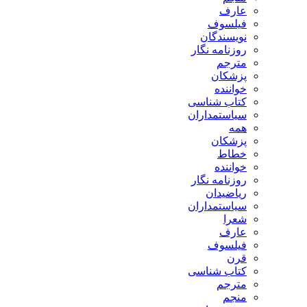
عارف
فیلسوف
نویسندگان
روزنامه نگار
مترجم
پزشکان
خواننده
کتاب شناسی
سیاستمداران
همه
پزشکان
خطاط
خواننده
روزنامه نگار
ریاضیدان
سیاستمداران
شعرا
عارف
فیلسوف
قرن
کتاب شناسی
مترجم
منجم