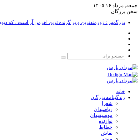
جمعه, مرداد ۱۶ ۱۴۰۵
سخن بزرگان
بزرگمهر : زورمندترین و پر گزنده ترین اهرمن آز است ، که دی
فیس
X
بوک
یوتیوب
اینستاگرام
جستجو
برای
خانه
زندگینامه بزرگان
شعرا
ریاضیدان
موسیقیدان
نوازنده
خطاط
نقاش
منجم