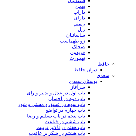
اشکانیان
بهمن
داراب
دارای
رستم
زال
ساسانیان
زو طهماسپ‏
ضحاک
فریدون
تهمورث
حافظ
دیوان حافظ
سعدی
بوستان سعدی
سرآغاز
باب اول در عدل و تدبیر و رای
باب دوم در احسان
باب سوم در عشق و مستی و شور
باب چهارم در تواضع
باب پنجم در باب تسلیم و رضا
باب ششم در قناعت
باب هفتم در تاءثیر تربیت
باب هشتم در شکر بر عافیت