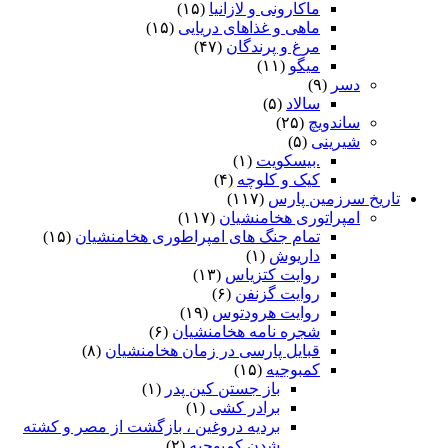
ماکارونی و لازانیا
(۱۵)
ماهی و غذاهای دریایی
(۱۵)
مرغ و پرندگان
(۴۷)
میگو
(۱۱)
دسر
(۹)
سالاد
(۵)
ساندویچ
(۲۵)
شیرینی
(۵)
.بیسکویت
(۱)
کیک و کلوچه
(۴)
تاریخ سرزمین پارس
(۱۱۷)
امپراتوری هخامنشیان
(۱۱۷)
تمام جنگ های امپراطوری هخامنشیان
(۱۵)
داریوش
(۱)
روایت کتزیاس
(۱۳)
روایت گزنفن
(۶)
روایت هرودتوس
(۱۹)
شجره نامه هخامنشیان
(۶)
قبایل پارسی در زمان هخامنشیان
(۸)
کمبوجیه
(۱۵)
باز جستن کین پدر
(۱)
برادر کشی
(۱)
بردیه دروغین ، بازگشت از مصر و کشته
شدن کمبوجیه
(۲)