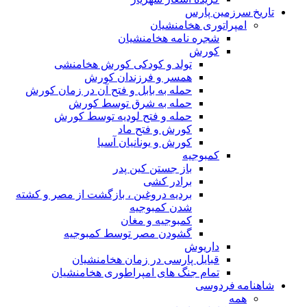
تاریخ سرزمین پارس
امپراتوری هخامنشیان
شجره نامه هخامنشیان
کورش
تولد و کودکی کورش هخامنشی
همسر و فرزندان کورش
حمله به بابل و فتح آن در زمان کورش
حمله به شرق توسط کورش
حمله و فتح لودیه توسط کورش
کورش و فتح ماد
کورش و یونانیان آسیا
کمبوجیه
باز جستن کین پدر
برادر کشی
بردیه دروغین ، بازگشت از مصر و کشته
شدن کمبوجیه
کمبوجیه و مغان
گشودن مصر توسط کمبوجیه
داریوش
قبایل پارسی در زمان هخامنشیان
تمام جنگ های امپراطوری هخامنشیان
شاهنامه فردوسی
همه