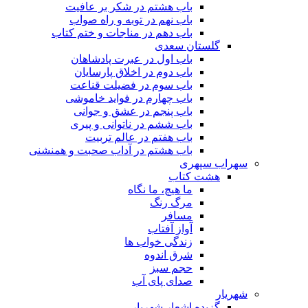
باب هشتم در شکر بر عافیت
باب نهم در توبه و راه صواب
باب دهم در مناجات و ختم کتاب
گلستان سعدی
باب اول در عبرت پادشاهان
باب دوم در اخلاق پارسایان
باب سوم در فضیلت قناعت
باب چهارم در فواید خاموشى
باب پنجم در عشق و جوانى
باب ششم در ناتوانى و پیرى
باب هفتم در عالم تربیت
باب هشتم در آداب صحبت و همنشنى
سهراب سپهری
هشت کتاب
ما هیچ، ما نگاه
مرگ رنگ
مسافر
آواز آفتاب
زندگی خواب ها
شرق اندوه
حجم سبز
صدای پای آب
شهریار
گزیده اشعار شهریار