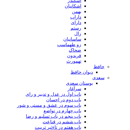
اسکندر
اشکانیان
بهمن
داراب
دارای
رستم
زال
ساسانیان
زو طهماسپ‏
ضحاک
فریدون
تهمورث
حافظ
دیوان حافظ
سعدی
بوستان سعدی
سرآغاز
باب اول در عدل و تدبیر و رای
باب دوم در احسان
باب سوم در عشق و مستی و شور
باب چهارم در تواضع
باب پنجم در باب تسلیم و رضا
باب ششم در قناعت
باب هفتم در تاءثیر تربیت