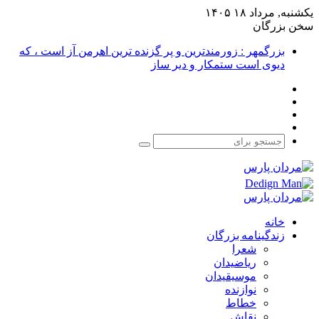
یکشنبه, مرداد ۱۸ ۱۴۰۵
سخن بزرگان
بزرگمهر : زورمندترین و پر گزنده ترین اهرمن آز است ، که
دیوی است ستمکار و دیر ساز
فیس
X
بوک
یوتیوب
اینستاگرام
جستجو
برای
خانه
زندگینامه بزرگان
شعرا
ریاضیدان
موسیقیدان
نوازنده
خطاط
نقاش