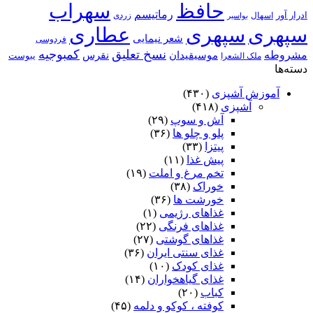
حافظ
سهراب
رماتیسم
ادرار آور
اسهال
زردی
بواسیر
سپهری
سپهری
عطاری
شعر نیمایی
فردوسی
نسخ تعلیق
کمبوجیه
مشروطه
موسیقیدان
نقرس
یبوست
ملک الشعرا
دسته‌ها
آموزش آشپزی
(۴۳۰)
آشپزی
(۴۱۸)
آش و سوپ
(۲۹)
پلو و چلو ها
(۳۶)
پیتزا
(۳۳)
پیش غذا
(۱۱)
تخم مرغ و املت
(۱۹)
خوراک
(۳۸)
خورشت ها
(۳۶)
غذاهای رژیمی
(۱)
غذاهای فرنگی
(۲۲)
غذاهای گوشتی
(۲۷)
غذای سنتی ایران
(۳۶)
غذای کودک
(۱۰)
غذای گیاهخواران
(۱۴)
کباب
(۲۰)
کوفته ، کوکو و دلمه
(۴۵)