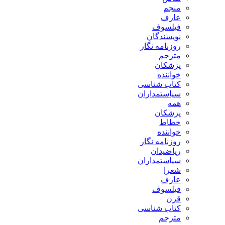
منجم
عارف
فیلسوف
نویسندگان
روزنامه نگار
مترجم
پزشکان
خواننده
کتاب شناسی
سیاستمداران
همه
پزشکان
خطاط
خواننده
روزنامه نگار
ریاضیدان
سیاستمداران
شعرا
عارف
فیلسوف
قرن
کتاب شناسی
مترجم