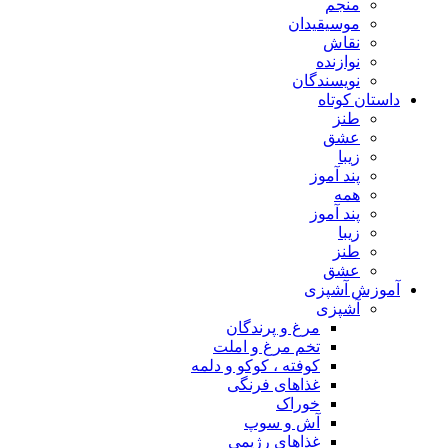
منجم
موسیقیدان
نقاش
نوازنده
نویسندگان
داستان کوتاه
طنز
عشق
زیبا
پند آموز
همه
پند آموز
زیبا
طنز
عشق
آموزش آشپزی
آشپزی
مرغ و پرندگان
تخم مرغ و املت
کوفته ، کوکو و دلمه
غذاهای فرنگی
خوراک
آش و سوپ
غذاهای رژیمی