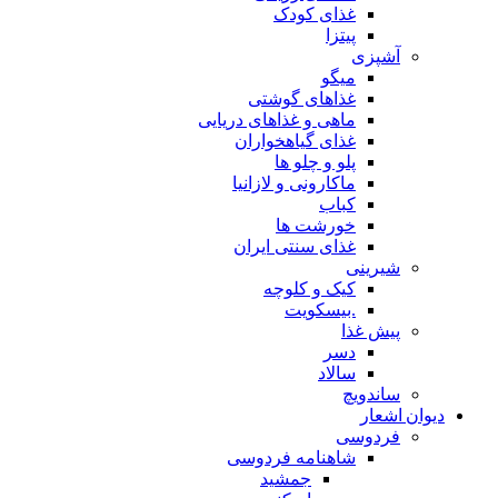
غذای کودک
پیتزا
آشپزی
میگو
غذاهای گوشتی
ماهی و غذاهای دریایی
غذای گیاهخواران
پلو و چلو ها
ماکارونی و لازانیا
کباب
خورشت ها
غذای سنتی ایران
شیرینی
کیک و کلوچه
.بیسکویت
پیش غذا
دسر
سالاد
ساندویچ
دیوان اشعار
فردوسی
شاهنامه فردوسی
جمشید