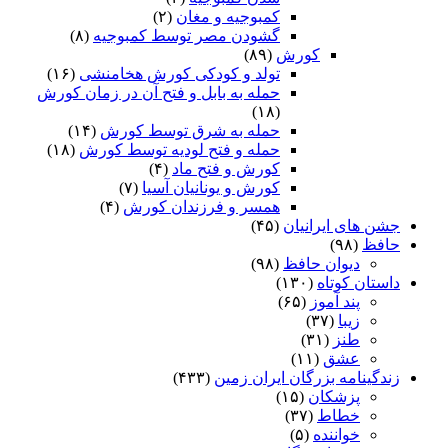
کمبوجیه و مغان
(۲)
گشودن مصر توسط کمبوجیه
(۸)
کورش
(۸۹)
تولد و کودکی کورش هخامنشی
(۱۶)
حمله به بابل و فتح آن در زمان کورش
(۱۸)
حمله به شرق توسط کورش
(۱۴)
حمله و فتح لودیه توسط کورش
(۱۸)
کورش و فتح ماد
(۴)
کورش و یونانیان آسیا
(۷)
همسر و فرزندان کورش
(۴)
جشن های ایرانیان
(۴۵)
حافظ
(۹۸)
دیوان حافظ
(۹۸)
داستان کوتاه
(۱۳۰)
پند آموز
(۶۵)
زیبا
(۳۷)
طنز
(۳۱)
عشق
(۱۱)
زندگینامه بزرگان ایران زمین
(۴۳۳)
پزشکان
(۱۵)
خطاط
(۳۷)
خواننده
(۵)