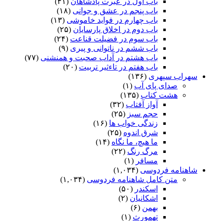
باب اول در عبرت پادشاهان
(۴۱)
باب پنجم در عشق و جوانى
(۱۸)
باب چهارم در فواید خاموشى
(۱۳)
باب دوم در اخلاق پارسایان
(۲۵)
باب سوم در فضیلت قناعت
(۲۴)
باب ششم در ناتوانى و پیرى
(۹)
باب هشتم در آداب صحبت و همنشنى
(۷۷)
باب هفتم در تاءثیر تربیت
(۲۰)
سهراب سپهری
(۱۳۶)
صدای پای آب
(۱)
هشت کتاب
(۱۳۵)
آواز آفتاب
(۳۲)
حجم سبز
(۲۵)
زندگی خواب ها
(۱۶)
شرق اندوه
(۲۵)
ما هیچ، ما نگاه
(۱۴)
مرگ رنگ
(۲۲)
مسافر
(۱)
شاهنامه فردوسی
(۱,۰۳۴)
متن کامل شاهنامه فردوسی
(۱,۰۳۴)
اسکندر
(۵۰)
اشکانیان
(۲)
بهمن
(۶)
تهمورث
(۱)