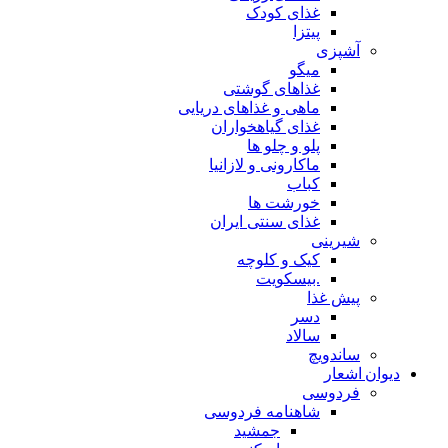
غذای کودک
پیتزا
آشپزی
میگو
غذاهای گوشتی
ماهی و غذاهای دریایی
غذای گیاهخواران
پلو و چلو ها
ماکارونی و لازانیا
کباب
خورشت ها
غذای سنتی ایران
شیرینی
کیک و کلوچه
.بیسکویت
پیش غذا
دسر
سالاد
ساندویچ
دیوان اشعار
فردوسی
شاهنامه فردوسی
جمشید