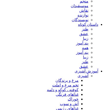
منجم
موسیقیدان
نقاش
نوازنده
نویسندگان
داستان کوتاه
طنز
عشق
زیبا
پند آموز
همه
پند آموز
زیبا
طنز
عشق
آموزش آشپزی
آشپزی
مرغ و پرندگان
تخم مرغ و املت
کوفته ، کوکو و دلمه
غذاهای فرنگی
خوراک
آش و سوپ
غذاهای رژیمی