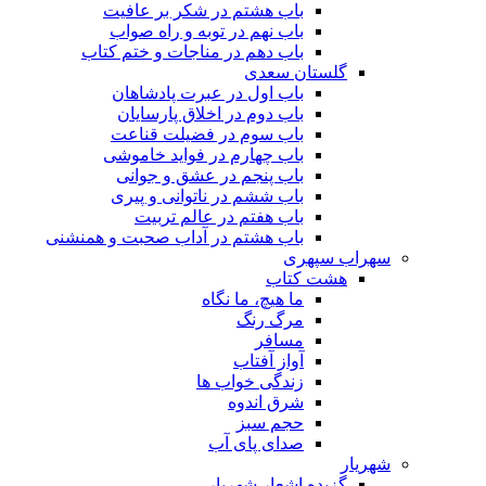
باب هشتم در شکر بر عافیت
باب نهم در توبه و راه صواب
باب دهم در مناجات و ختم کتاب
گلستان سعدی
باب اول در عبرت پادشاهان
باب دوم در اخلاق پارسایان
باب سوم در فضیلت قناعت
باب چهارم در فواید خاموشى
باب پنجم در عشق و جوانى
باب ششم در ناتوانى و پیرى
باب هفتم در عالم تربیت
باب هشتم در آداب صحبت و همنشنى
سهراب سپهری
هشت کتاب
ما هیچ، ما نگاه
مرگ رنگ
مسافر
آواز آفتاب
زندگی خواب ها
شرق اندوه
حجم سبز
صدای پای آب
شهریار
گزیده اشعار شهریار