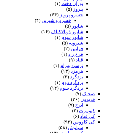
پوران دخت
(۱)
پیروز
(۵)
خسرو پرویز
(۶۴)
خسرو و شیرین
(۴)
شاپور
(۵)
شاپور ذو الاکتاف
(۱۶)
شاپور سوم‏
(۱)
شیرویه
(۵)
فرایین
(۲)
فرخ زاد
(۱)
قباد
(۹)
نرسئ بهرام‏
(۱)
هرمزد
(۱۳)
یزدگرد
(۳)
یزدگرد دوم
(۱)
یزدگرد سوم
(۱۴)
ضحاک
(۷)
فریدون
(۲۶)
ایرج
(۷)
کیومرث
(۲)
کی قباد
(۶)
کی کاووس
(۹۳)
سیاوش
(۵۸)