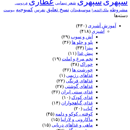
سپهری
سپهری
عطاری
شعر نیمایی
فردوسی
نسخ تعلیق
کمبوجیه
مشروطه
موسیقیدان
نقرس
یبوست
ملک الشعرا
دسته‌ها
آموزش آشپزی
(۴۳۰)
آشپزی
(۴۱۸)
آش و سوپ
(۲۹)
پلو و چلو ها
(۳۶)
پیتزا
(۳۳)
پیش غذا
(۱۱)
تخم مرغ و املت
(۱۹)
خوراک
(۳۸)
خورشت ها
(۳۶)
غذاهای رژیمی
(۱)
غذاهای فرنگی
(۲۲)
غذاهای گوشتی
(۲۷)
غذای سنتی ایران
(۳۶)
غذای کودک
(۱۰)
غذای گیاهخواران
(۱۴)
کباب
(۲۰)
کوفته ، کوکو و دلمه
(۴۵)
ماکارونی و لازانیا
(۱۵)
ماهی و غذاهای دریایی
(۱۵)