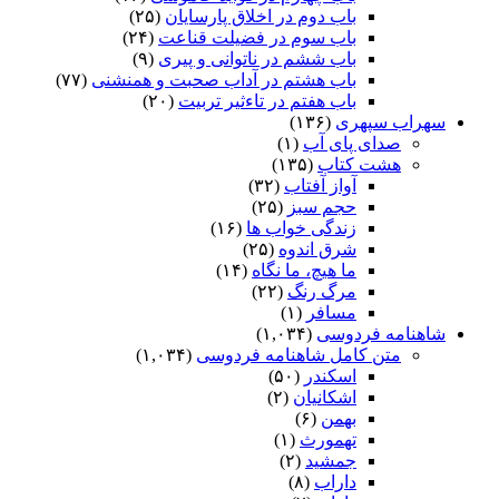
باب دوم در اخلاق پارسایان
(۲۵)
باب سوم در فضیلت قناعت
(۲۴)
باب ششم در ناتوانى و پیرى
(۹)
باب هشتم در آداب صحبت و همنشنى
(۷۷)
باب هفتم در تاءثیر تربیت
(۲۰)
سهراب سپهری
(۱۳۶)
صدای پای آب
(۱)
هشت کتاب
(۱۳۵)
آواز آفتاب
(۳۲)
حجم سبز
(۲۵)
زندگی خواب ها
(۱۶)
شرق اندوه
(۲۵)
ما هیچ، ما نگاه
(۱۴)
مرگ رنگ
(۲۲)
مسافر
(۱)
شاهنامه فردوسی
(۱,۰۳۴)
متن کامل شاهنامه فردوسی
(۱,۰۳۴)
اسکندر
(۵۰)
اشکانیان
(۲)
بهمن
(۶)
تهمورث
(۱)
جمشید
(۲)
داراب
(۸)