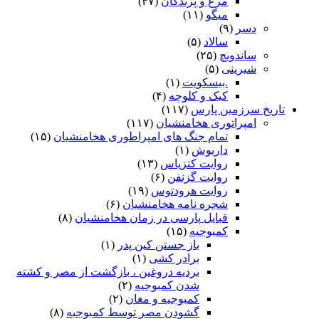
مرغ و پرندگان
(۴۷)
میگو
(۱۱)
دسر
(۹)
سالاد
(۵)
ساندویچ
(۲۵)
شیرینی
(۵)
.بیسکویت
(۱)
کیک و کلوچه
(۴)
تاریخ سرزمین پارس
(۱۱۷)
امپراتوری هخامنشیان
(۱۱۷)
تمام جنگ های امپراطوری هخامنشیان
(۱۵)
داریوش
(۱)
روایت کتزیاس
(۱۳)
روایت گزنفن
(۶)
روایت هرودتوس
(۱۹)
شجره نامه هخامنشیان
(۶)
قبایل پارسی در زمان هخامنشیان
(۸)
کمبوجیه
(۱۵)
باز جستن کین پدر
(۱)
برادر کشی
(۱)
بردیه دروغین ، بازگشت از مصر و کشته
شدن کمبوجیه
(۲)
کمبوجیه و مغان
(۲)
گشودن مصر توسط کمبوجیه
(۸)