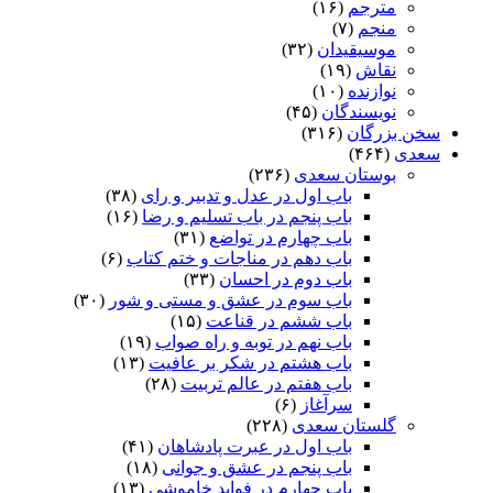
مترجم
(۱۶)
منجم
(۷)
موسیقیدان
(۳۲)
نقاش
(۱۹)
نوازنده
(۱۰)
نویسندگان
(۴۵)
سخن بزرگان
(۳۱۶)
سعدی
(۴۶۴)
بوستان سعدی
(۲۳۶)
باب اول در عدل و تدبیر و رای
(۳۸)
باب پنجم در باب تسلیم و رضا
(۱۶)
باب چهارم در تواضع
(۳۱)
باب دهم در مناجات و ختم کتاب
(۶)
باب دوم در احسان
(۳۳)
باب سوم در عشق و مستی و شور
(۳۰)
باب ششم در قناعت
(۱۵)
باب نهم در توبه و راه صواب
(۱۹)
باب هشتم در شکر بر عافیت
(۱۳)
باب هفتم در عالم تربیت
(۲۸)
سرآغاز
(۶)
گلستان سعدی
(۲۲۸)
باب اول در عبرت پادشاهان
(۴۱)
باب پنجم در عشق و جوانى
(۱۸)
باب چهارم در فواید خاموشى
(۱۳)