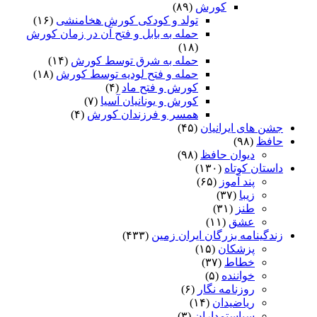
کورش
(۸۹)
تولد و کودکی کورش هخامنشی
(۱۶)
حمله به بابل و فتح آن در زمان کورش
(۱۸)
حمله به شرق توسط کورش
(۱۴)
حمله و فتح لودیه توسط کورش
(۱۸)
کورش و فتح ماد
(۴)
کورش و یونانیان آسیا
(۷)
همسر و فرزندان کورش
(۴)
جشن های ایرانیان
(۴۵)
حافظ
(۹۸)
دیوان حافظ
(۹۸)
داستان کوتاه
(۱۳۰)
پند آموز
(۶۵)
زیبا
(۳۷)
طنز
(۳۱)
عشق
(۱۱)
زندگینامه بزرگان ایران زمین
(۴۳۳)
پزشکان
(۱۵)
خطاط
(۳۷)
خواننده
(۵)
روزنامه نگار
(۶)
ریاضیدان
(۱۴)
سیاستمداران
(۳)