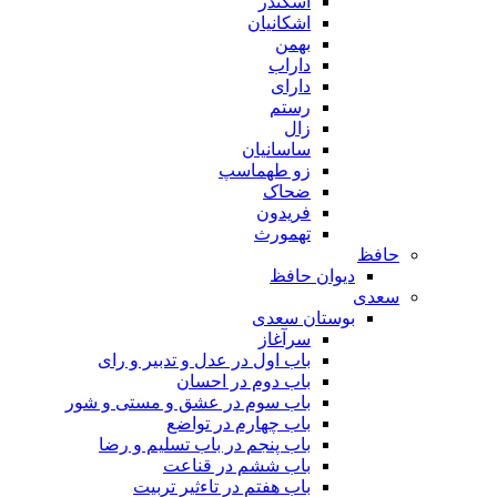
اسکندر
اشکانیان
بهمن
داراب
دارای
رستم
زال
ساسانیان
زو طهماسپ‏
ضحاک
فریدون
تهمورث
حافظ
دیوان حافظ
سعدی
بوستان سعدی
سرآغاز
باب اول در عدل و تدبیر و رای
باب دوم در احسان
باب سوم در عشق و مستی و شور
باب چهارم در تواضع
باب پنجم در باب تسلیم و رضا
باب ششم در قناعت
باب هفتم در تاءثیر تربیت