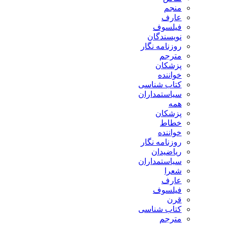
منجم
عارف
فیلسوف
نویسندگان
روزنامه نگار
مترجم
پزشکان
خواننده
کتاب شناسی
سیاستمداران
همه
پزشکان
خطاط
خواننده
روزنامه نگار
ریاضیدان
سیاستمداران
شعرا
عارف
فیلسوف
قرن
کتاب شناسی
مترجم