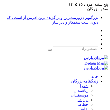
پنج شنبه, مرداد ۱۵ ۱۴۰۵
سخن بزرگان
بزرگمهر : زورمندترین و پر گزنده ترین اهرمن آز است ، که
دیوی است ستمکار و دیر ساز
فیس
X
بوک
یوتیوب
اینستاگرام
جستجو
برای
خانه
زندگینامه بزرگان
شعرا
ریاضیدان
موسیقیدان
نوازنده
خطاط
نقاش