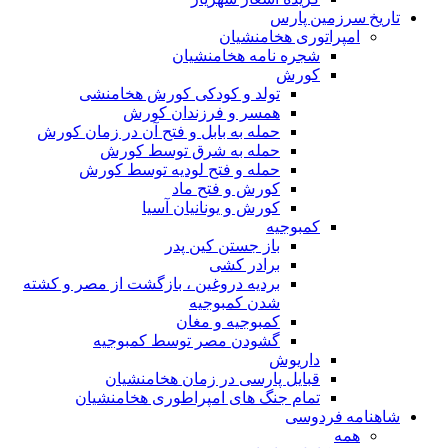
تاریخ سرزمین پارس
امپراتوری هخامنشیان
شجره نامه هخامنشیان
کورش
تولد و کودکی کورش هخامنشی
همسر و فرزندان کورش
حمله به بابل و فتح آن در زمان کورش
حمله به شرق توسط کورش
حمله و فتح لودیه توسط کورش
کورش و فتح ماد
کورش و یونانیان آسیا
کمبوجیه
باز جستن کین پدر
برادر کشی
بردیه دروغین ، بازگشت از مصر و کشته
شدن کمبوجیه
کمبوجیه و مغان
گشودن مصر توسط کمبوجیه
داریوش
قبایل پارسی در زمان هخامنشیان
تمام جنگ های امپراطوری هخامنشیان
شاهنامه فردوسی
همه