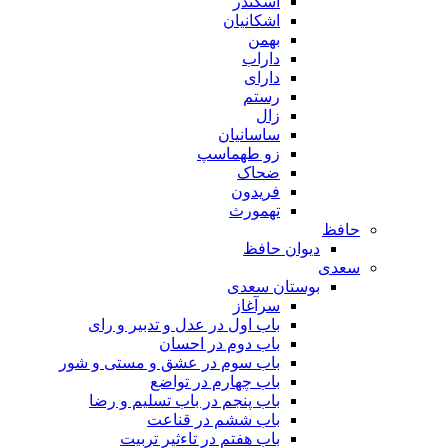
اسکندر
اشکانیان
بهمن
داراب
دارای
رستم
زال
ساسانیان
زو طهماسپ‏
ضحاک
فریدون
تهمورث
حافظ
دیوان حافظ
سعدی
بوستان سعدی
سرآغاز
باب اول در عدل و تدبیر و رای
باب دوم در احسان
باب سوم در عشق و مستی و شور
باب چهارم در تواضع
باب پنجم در باب تسلیم و رضا
باب ششم در قناعت
باب هفتم در تاءثیر تربیت