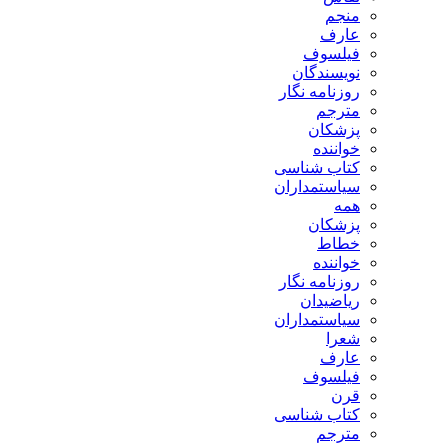
منجم
عارف
فیلسوف
نویسندگان
روزنامه نگار
مترجم
پزشکان
خواننده
کتاب شناسی
سیاستمداران
همه
پزشکان
خطاط
خواننده
روزنامه نگار
ریاضیدان
سیاستمداران
شعرا
عارف
فیلسوف
قرن
کتاب شناسی
مترجم