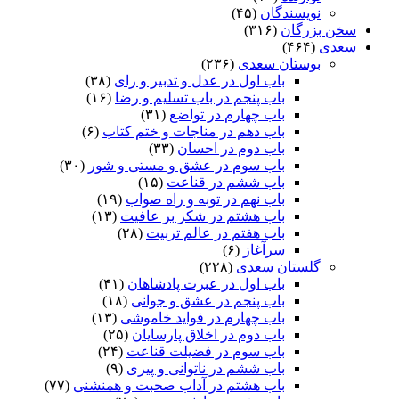
نویسندگان
(۴۵)
سخن بزرگان
(۳۱۶)
سعدی
(۴۶۴)
بوستان سعدی
(۲۳۶)
باب اول در عدل و تدبیر و رای
(۳۸)
باب پنجم در باب تسلیم و رضا
(۱۶)
باب چهارم در تواضع
(۳۱)
باب دهم در مناجات و ختم کتاب
(۶)
باب دوم در احسان
(۳۳)
باب سوم در عشق و مستی و شور
(۳۰)
باب ششم در قناعت
(۱۵)
باب نهم در توبه و راه صواب
(۱۹)
باب هشتم در شکر بر عافیت
(۱۳)
باب هفتم در عالم تربیت
(۲۸)
سرآغاز
(۶)
گلستان سعدی
(۲۲۸)
باب اول در عبرت پادشاهان
(۴۱)
باب پنجم در عشق و جوانى
(۱۸)
باب چهارم در فواید خاموشى
(۱۳)
باب دوم در اخلاق پارسایان
(۲۵)
باب سوم در فضیلت قناعت
(۲۴)
باب ششم در ناتوانى و پیرى
(۹)
باب هشتم در آداب صحبت و همنشنى
(۷۷)