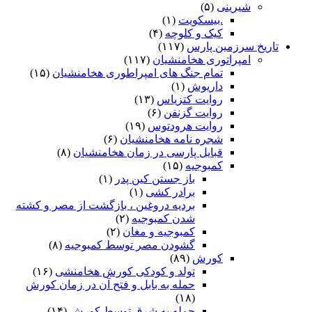
شیرینی
(۵)
.بیسکویت
(۱)
کیک و کلوچه
(۴)
تاریخ سرزمین پارس
(۱۱۷)
امپراتوری هخامنشیان
(۱۱۷)
تمام جنگ های امپراطوری هخامنشیان
(۱۵)
داریوش
(۱)
روایت کتزیاس
(۱۳)
روایت گزنفن
(۶)
روایت هرودتوس
(۱۹)
شجره نامه هخامنشیان
(۶)
قبایل پارسی در زمان هخامنشیان
(۸)
کمبوجیه
(۱۵)
باز جستن کین پدر
(۱)
برادر کشی
(۱)
بردیه دروغین ، بازگشت از مصر و کشته
شدن کمبوجیه
(۲)
کمبوجیه و مغان
(۲)
گشودن مصر توسط کمبوجیه
(۸)
کورش
(۸۹)
تولد و کودکی کورش هخامنشی
(۱۶)
حمله به بابل و فتح آن در زمان کورش
(۱۸)
حمله به شرق توسط کورش
(۱۴)