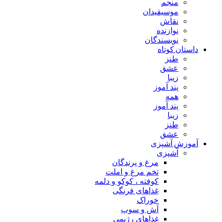
منجم
موسیقیدان
نقاش
نوازنده
نویسندگان
داستان کوتاه
طنز
عشق
زیبا
پند آموز
همه
پند آموز
زیبا
طنز
عشق
آموزش آشپزی
آشپزی
مرغ و پرندگان
تخم مرغ و املت
کوفته ، کوکو و دلمه
غذاهای فرنگی
خوراک
آش و سوپ
غذاهای رژیمی