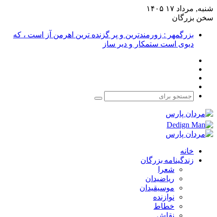
شنبه, مرداد ۱۷ ۱۴۰۵
سخن بزرگان
بزرگمهر : زورمندترین و پر گزنده ترین اهرمن آز است ، که
دیوی است ستمکار و دیر ساز
فیس
X
بوک
یوتیوب
اینستاگرام
جستجو
برای
خانه
زندگینامه بزرگان
شعرا
ریاضیدان
موسیقیدان
نوازنده
خطاط
نقاش