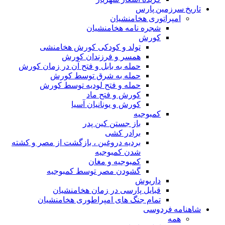
تاریخ سرزمین پارس
امپراتوری هخامنشیان
شجره نامه هخامنشیان
کورش
تولد و کودکی کورش هخامنشی
همسر و فرزندان کورش
حمله به بابل و فتح آن در زمان کورش
حمله به شرق توسط کورش
حمله و فتح لودیه توسط کورش
کورش و فتح ماد
کورش و یونانیان آسیا
کمبوجیه
باز جستن کین پدر
برادر کشی
بردیه دروغین ، بازگشت از مصر و کشته
شدن کمبوجیه
کمبوجیه و مغان
گشودن مصر توسط کمبوجیه
داریوش
قبایل پارسی در زمان هخامنشیان
تمام جنگ های امپراطوری هخامنشیان
شاهنامه فردوسی
همه