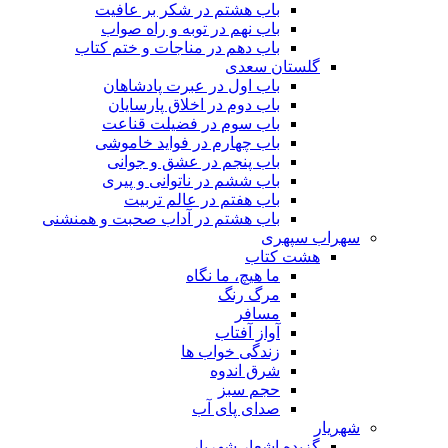
باب هشتم در شکر بر عافیت
باب نهم در توبه و راه صواب
باب دهم در مناجات و ختم کتاب
گلستان سعدی
باب اول در عبرت پادشاهان
باب دوم در اخلاق پارسایان
باب سوم در فضیلت قناعت
باب چهارم در فواید خاموشى
باب پنجم در عشق و جوانى
باب ششم در ناتوانى و پیرى
باب هفتم در عالم تربیت
باب هشتم در آداب صحبت و همنشنى
سهراب سپهری
هشت کتاب
ما هیچ، ما نگاه
مرگ رنگ
مسافر
آواز آفتاب
زندگی خواب ها
شرق اندوه
حجم سبز
صدای پای آب
شهریار
گزیده اشعار شهریار