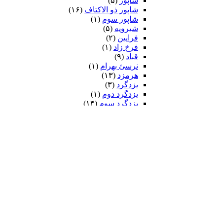
شاپور
(۵)
شاپور ذو الاکتاف
(۱۶)
شاپور سوم‏
(۱)
شیرویه
(۵)
فرایین
(۲)
فرخ زاد
(۱)
قباد
(۹)
نرسئ بهرام‏
(۱)
هرمزد
(۱۳)
یزدگرد
(۳)
یزدگرد دوم
(۱)
یزدگرد سوم
(۱۴)
ضحاک
(۷)
فریدون
(۲۶)
ایرج
(۷)
کیومرث
(۲)
کی قباد
(۶)
کی کاووس
(۹۳)
سیاوش
(۵۸)
کین سیاوش
(۱۳)
کیخسرو
(۲۵۴)
داستان بیژن و منیژه
(۲۹)
رزم ایرانیان و تورانیان
(۱۷۷)
جنگ بزرگ کی خسرو با افراسیاب