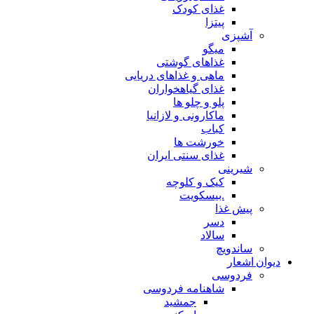
غذای کودک
پیتزا
آشپزی
میگو
غذاهای گوشتی
ماهی و غذاهای دریایی
غذای گیاهخواران
پلو و چلو ها
ماکارونی و لازانیا
کباب
خورشت ها
غذای سنتی ایران
شیرینی
کیک و کلوچه
.بیسکویت
پیش غذا
دسر
سالاد
ساندویچ
دیوان اشعار
فردوسی
شاهنامه فردوسی
جمشید