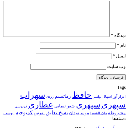
دیدگاه
*
نام
*
ایمیل
*
وب‌ سایت
Tags
حافظ
سهراب
رماتیسم
ادرار آور
اسهال
زردی
بواسیر
سپهری
سپهری
عطاری
شعر نیمایی
فردوسی
نسخ تعلیق
کمبوجیه
مشروطه
موسیقیدان
نقرس
یبوست
ملک الشعرا
دسته‌ها