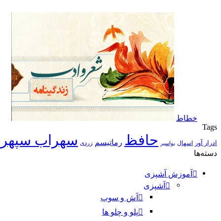
خطاط
Tags
حافظ
سهراب سپهر
رماتیسم
ادرار آور
اسهال
زردی
بواسیر
دسته‌ها
آموزش آشپزی
آشپزی
آش و سوپ
پلو و چلو ها