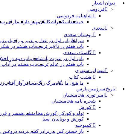
دیوان اشعار
فردوسی
شاهنامه فردوسی
جمشید
اسکندر
اشکانیان
بهمن
داراب
دارای
رست
سعدی
بوستان سعدی
سرآغاز
باب اول در عدل و تدبیر و رای
باب دو
باب هفتم در تاءثیر تربیت
باب هشتم در شکر 
گلستان سعدی
باب اول در عبرت پادشاهان
باب دوم در اخلا
باب هفتم در عالم تربیت
باب هشتم در آداب
سهراب سپهری
هشت کتاب
ما هیچ، ما نگاه
مرگ رنگ
مسافر
آواز آفتاب
زن
تاریخ سرزمین پارس
امپراتوری هخامنشیان
شجره نامه هخامنشیان
کورش
تولد و کودکی کورش هخامنشی
همسر و فرز
کورش و یونانیان آسیا
کمبوجیه
باز جستن کین پدر
برادر کشی
بردیه دروغین 