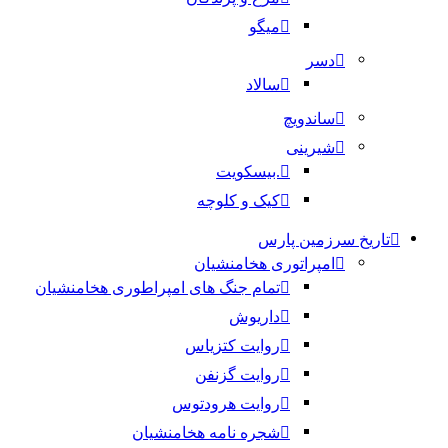
میگو
دسر
سالاد
ساندویچ
شیرینی
.بیسکویت
کیک و کلوچه
تاریخ سرزمین پارس
امپراتوری هخامنشیان
تمام جنگ های امپراطوری هخامنشیان
داریوش
روایت کتزیاس
روایت گزنفن
روایت هرودتوس
شجره نامه هخامنشیان