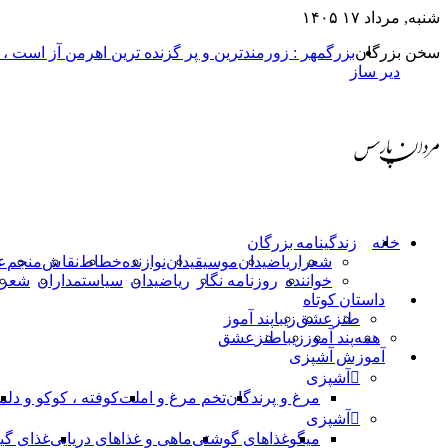
شنبه, مرداد ۱۷ ۱۴۰۵
سخن بزرگان
بزرگمهر : زورمندترین و پر گزنده ترین اهرمن آز است ،
دیر ساز
خانه
زندگینامه بزرگان
شعرا
ریاضیدان
موسیقیدان
نوازنده
خطاط
نقاش
منجم
ع
خواننده
روزنامه نگار
ریاضیدان
سیاستمداران
شعرا
داستان کوتاه
طنز
عشق
زیبا
پند آموز
همه
پند آموز
زیبا
طنز
عشق
آموزش آشپزی
آشپزی
مرغ و پرندگان
تخم مرغ و املت
کوفته ، کوکو و دلم
آشپزی
میگو
غذاهای گوشتی
ماهی و غذاهای دریایی
غذای گی