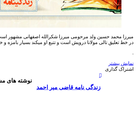
میرزا محمد حسین ولد مرحومی میرزا شکرالله اصفهانی مشهور است 
در خط تعلیق تالی مولانا درویش است و تتبع او میکند بسیار بامزه 
.
نمایش بیشتر
X
چاپ
فیس
واتس
تلگرام
لینکدین
اشتراک
اشتراک گذاری
آپ
بوک
گذاری
نوشته های مش
از
طریق
زندگی نامه قاضی میر احمد
ایمیل