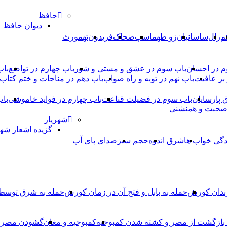
حافظ
دیوان حافظ
م
زال
ساسانیان
زو طهماسپ‏
ضحاک
فریدون
تهمورث
م در احسان
باب سوم در عشق و مستی و شور
باب چهارم در تواضع
باب
بر عافیت
باب نهم در توبه و راه صواب
باب دهم در مناجات و ختم کتاب
ق پارسایان
باب سوم در فضیلت قناعت
باب چهارم در فواید خاموشى
باب
 صحبت و همنشنى
شهریار
گزیده اشعار شهر
دگی خواب ها
شرق اندوه
حجم سبز
صدای پای آب
ندان کورش
حمله به بابل و فتح آن در زمان کورش
حمله به شرق توس
، بازگشت از مصر و کشته شدن کمبوجیه
کمبوجیه و مغان
گشودن مصر ت