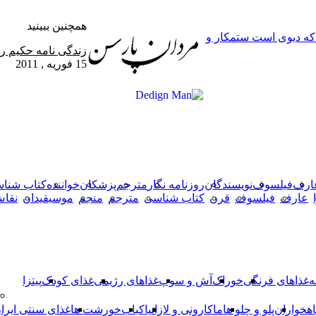
همچنین ببینید
 که دیوی است ستمکار و
بستن
زندگی نامه حکیم رک
15 فوریه , 2011
X
وایبر
فیس
دکمه
واتس
تلگرام
آپ
بوک
بازگشت
به
بالا
ارف
فیلسوف
نویسندگان
روزنامه نگار
مترجم
پزشکان
خواننده
کتاب شنا
عارف
فیلسوف
قرن
کتاب شناسی
مترجم
منجم
موسیقیدان
نقا
ه
غذاهای فرنگی
خوراک
آش و سوپ
غذاهای رژیمی
غذای کودک
پیتزا
اهخواران
پلو و چلو ها
ماکارونی و لازانیا
کباب
خورشت ها
غذای سنتی ایرا