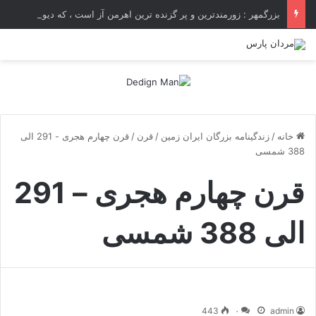
بزرگمهر : زورمندترین و پر گزنده ترین اهرمن آز است ، که دیوی است ستمکار و دیر ساز
خانه
/
زندگینامه بزرگان ایران زمین
/
قرن
/
قرن چهارم هجری - 291 الی
388 شمسی
قرن چهارم هجری – 291
الی 388 شمسی
443
۰
admin