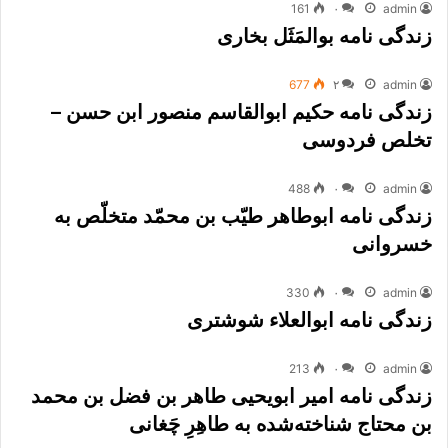
161
۰
admin
زندگی نامه بوالمَثَل بخاری
677
۲
admin
زندگی نامه حکیم ابوالقاسم منصور ابن حسن –
تخلص فردوسی
488
۰
admin
زندگی نامه ابوطاهر طیّب بن محمّد متخلّص به
خسروانی
330
۰
admin
زندگی نامه ابوالعلاء شوشتری
213
۰
admin
زندگی نامه امیر ابویحیی طاهر بن فضل بن محمد
بن محتاج شناخته‌شده به طاهِرِ چَغانی