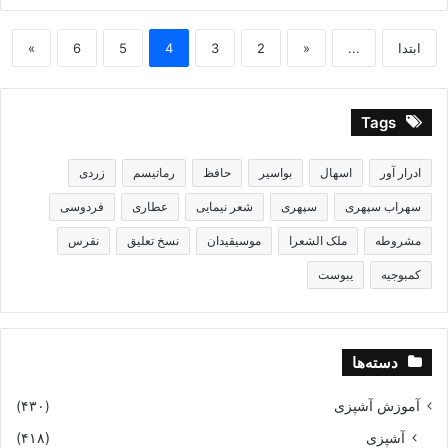
ابتدا
...
«
2
3
4
5
6
»
Tags
ادرار آور
اسهال
بواسیر
حافظ
رماتیسم
زردی
سهراب سپهری
سپهری
شعر نیمایی
عطاری
فردوسی
مشروطه
ملک الشعرا
موسیقیدان
نسخ تعلیق
نقرس
کمبوجیه
یبوست
دسته‌ها
آموزش آشپزی
(۴۳۰)
آشپزی
(۴۱۸)