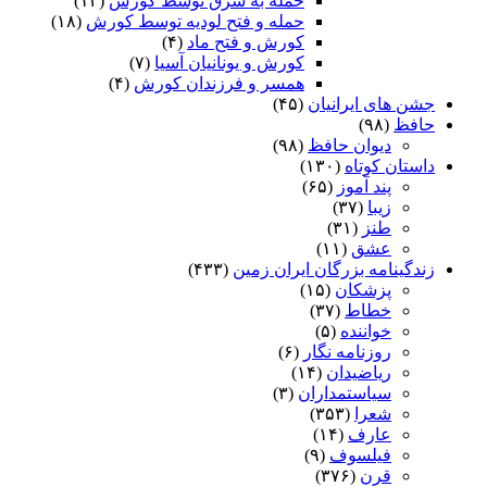
حمله به شرق توسط کورش
(۱۴)
حمله و فتح لودیه توسط کورش
(۱۸)
کورش و فتح ماد
(۴)
کورش و یونانیان آسیا
(۷)
همسر و فرزندان کورش
(۴)
جشن های ایرانیان
(۴۵)
حافظ
(۹۸)
دیوان حافظ
(۹۸)
داستان کوتاه
(۱۳۰)
پند آموز
(۶۵)
زیبا
(۳۷)
طنز
(۳۱)
عشق
(۱۱)
زندگینامه بزرگان ایران زمین
(۴۳۳)
پزشکان
(۱۵)
خطاط
(۳۷)
خواننده
(۵)
روزنامه نگار
(۶)
ریاضیدان
(۱۴)
سیاستمداران
(۳)
شعرا
(۳۵۳)
عارف
(۱۴)
فیلسوف
(۹)
قرن
(۳۷۶)