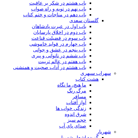
باب هشتم در شکر بر عافیت
باب نهم در توبه و راه صواب
باب دهم در مناجات و ختم کتاب
گلستان سعدی
باب اول در عبرت پادشاهان
باب دوم در اخلاق پارسایان
باب سوم در فضیلت قناعت
باب چهارم در فواید خاموشى
باب پنجم در عشق و جوانى
باب ششم در ناتوانى و پیرى
باب هفتم در عالم تربیت
باب هشتم در آداب صحبت و همنشنى
سهراب سپهری
هشت کتاب
ما هیچ، ما نگاه
مرگ رنگ
مسافر
آواز آفتاب
زندگی خواب ها
شرق اندوه
حجم سبز
صدای پای آب
شهریار
گزیده اشعار شهریار