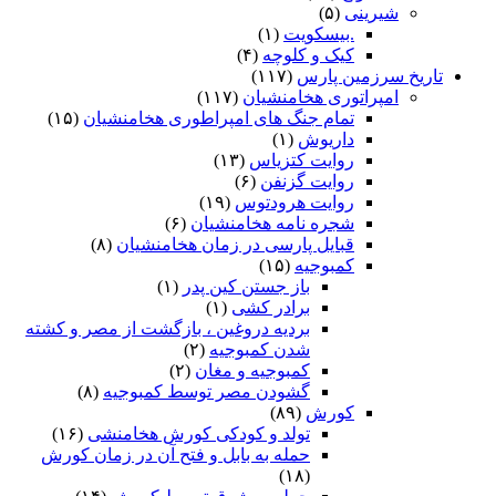
شیرینی
(۵)
.بیسکویت
(۱)
کیک و کلوچه
(۴)
تاریخ سرزمین پارس
(۱۱۷)
امپراتوری هخامنشیان
(۱۱۷)
تمام جنگ های امپراطوری هخامنشیان
(۱۵)
داریوش
(۱)
روایت کتزیاس
(۱۳)
روایت گزنفن
(۶)
روایت هرودتوس
(۱۹)
شجره نامه هخامنشیان
(۶)
قبایل پارسی در زمان هخامنشیان
(۸)
کمبوجیه
(۱۵)
باز جستن کین پدر
(۱)
برادر کشی
(۱)
بردیه دروغین ، بازگشت از مصر و کشته
شدن کمبوجیه
(۲)
کمبوجیه و مغان
(۲)
گشودن مصر توسط کمبوجیه
(۸)
کورش
(۸۹)
تولد و کودکی کورش هخامنشی
(۱۶)
حمله به بابل و فتح آن در زمان کورش
(۱۸)