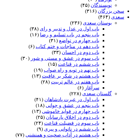
نویسندگان
(۴۵)
سخن بزرگان
(۳۱۶)
سعدی
(۴۶۴)
بوستان سعدی
(۲۳۶)
باب اول در عدل و تدبیر و رای
(۳۸)
باب پنجم در باب تسلیم و رضا
(۱۶)
باب چهارم در تواضع
(۳۱)
باب دهم در مناجات و ختم کتاب
(۶)
باب دوم در احسان
(۳۳)
باب سوم در عشق و مستی و شور
(۳۰)
باب ششم در قناعت
(۱۵)
باب نهم در توبه و راه صواب
(۱۹)
باب هشتم در شکر بر عافیت
(۱۳)
باب هفتم در عالم تربیت
(۲۸)
سرآغاز
(۶)
گلستان سعدی
(۲۲۸)
باب اول در عبرت پادشاهان
(۴۱)
باب پنجم در عشق و جوانى
(۱۸)
باب چهارم در فواید خاموشى
(۱۳)
باب دوم در اخلاق پارسایان
(۲۵)
باب سوم در فضیلت قناعت
(۲۴)
باب ششم در ناتوانى و پیرى
(۹)
باب هشتم در آداب صحبت و همنشنى
(۷۷)