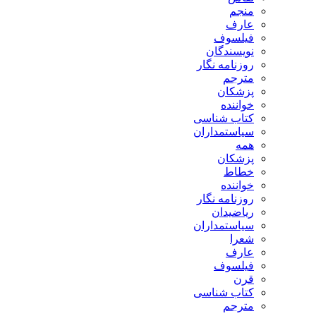
منجم
عارف
فیلسوف
نویسندگان
روزنامه نگار
مترجم
پزشکان
خواننده
کتاب شناسی
سیاستمداران
همه
پزشکان
خطاط
خواننده
روزنامه نگار
ریاضیدان
سیاستمداران
شعرا
عارف
فیلسوف
قرن
کتاب شناسی
مترجم