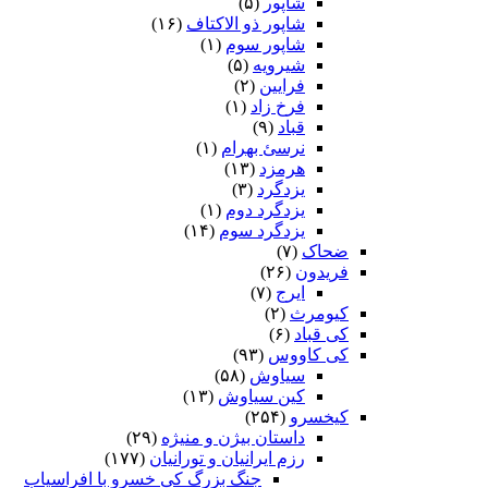
شاپور
(۵)
شاپور ذو الاکتاف
(۱۶)
شاپور سوم‏
(۱)
شیرویه
(۵)
فرایین
(۲)
فرخ زاد
(۱)
قباد
(۹)
نرسئ بهرام‏
(۱)
هرمزد
(۱۳)
یزدگرد
(۳)
یزدگرد دوم
(۱)
یزدگرد سوم
(۱۴)
ضحاک
(۷)
فریدون
(۲۶)
ایرج
(۷)
کیومرث
(۲)
کی قباد
(۶)
کی کاووس
(۹۳)
سیاوش
(۵۸)
کین سیاوش
(۱۳)
کیخسرو
(۲۵۴)
داستان بیژن و منیژه
(۲۹)
رزم ایرانیان و تورانیان
(۱۷۷)
جنگ بزرگ کی خسرو با افراسیاب