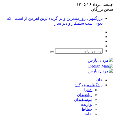
جمعه, مرداد ۱۶ ۱۴۰۵
سخن بزرگان
بزرگمهر : زورمندترین و پر گزنده ترین اهرمن آز است ، که
دیوی است ستمکار و دیر ساز
فیس
X
بوک
یوتیوب
اینستاگرام
جستجو
برای
خانه
زندگینامه بزرگان
شعرا
ریاضیدان
موسیقیدان
نوازنده
خطاط
نقاش