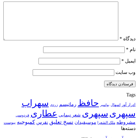
دیدگاه
*
نام
*
ایمیل
*
وب‌ سایت
Tags
حافظ
سهراب
رماتیسم
ادرار آور
اسهال
زردی
بواسیر
سپهری
سپهری
عطاری
شعر نیمایی
فردوسی
نسخ تعلیق
کمبوجیه
مشروطه
موسیقیدان
نقرس
یبوست
ملک الشعرا
دسته‌ها