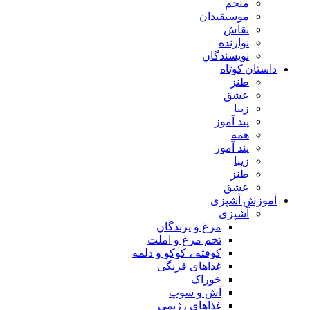
منجم
موسیقیدان
نقاش
نوازنده
نویسندگان
داستان کوتاه
طنز
عشق
زیبا
پند آموز
همه
پند آموز
زیبا
طنز
عشق
آموزش آشپزی
آشپزی
مرغ و پرندگان
تخم مرغ و املت
کوفته ، کوکو و دلمه
غذاهای فرنگی
خوراک
آش و سوپ
غذاهای رژیمی