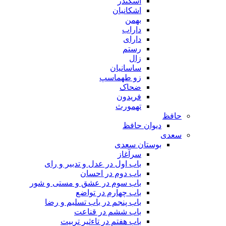
اسکندر
اشکانیان
بهمن
داراب
دارای
رستم
زال
ساسانیان
زو طهماسپ‏
ضحاک
فریدون
تهمورث
حافظ
دیوان حافظ
سعدی
بوستان سعدی
سرآغاز
باب اول در عدل و تدبیر و رای
باب دوم در احسان
باب سوم در عشق و مستی و شور
باب چهارم در تواضع
باب پنجم در باب تسلیم و رضا
باب ششم در قناعت
باب هفتم در تاءثیر تربیت