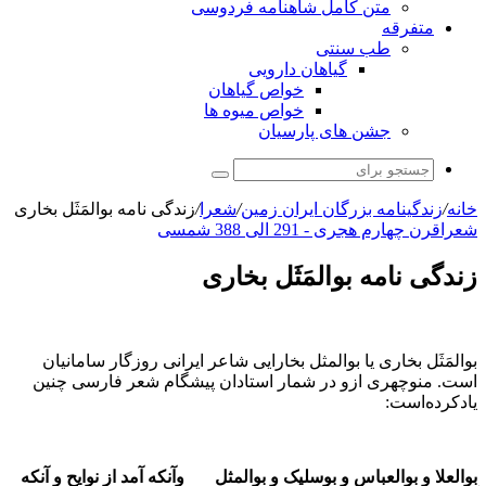
متن کامل شاهنامه فردوسی
متفرقه
طب سنتی
گیاهان دارویی
خواص گیاهان
خواص میوه ها
جشن های پارسیان
جستجو
برای
خانه
/
زندگینامه بزرگان ایران زمین
/
شعرا
/
زندگی نامه بوالمَثَل بخاری
شعرا
قرن چهارم هجری - 291 الی 388 شمسی
زندگی نامه بوالمَثَل بخاری
بوالمَثَل بخاری یا بوالمثل بخارایی شاعر ایرانی روزگار سامانیان
است. منوچهری ازو در شمار استادان پیشگام شعر فارسی چنین
یادکرده‌است:
بوالعلا و بوالعباس و بوسلیک و بوالمثل وآنکه آمد از نوایح و آنکه