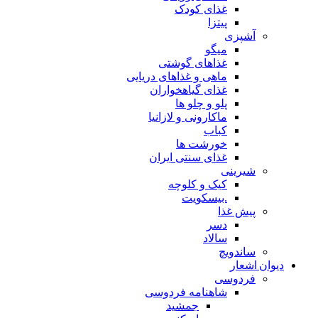
غذای کودک
پیتزا
آشپزی
میگو
غذاهای گوشتی
ماهی و غذاهای دریایی
غذای گیاهخواران
پلو و چلو ها
ماکارونی و لازانیا
کباب
خورشت ها
غذای سنتی ایران
شیرینی
کیک و کلوچه
.بیسکویت
پیش غذا
دسر
سالاد
ساندویچ
دیوان اشعار
فردوسی
شاهنامه فردوسی
جمشید