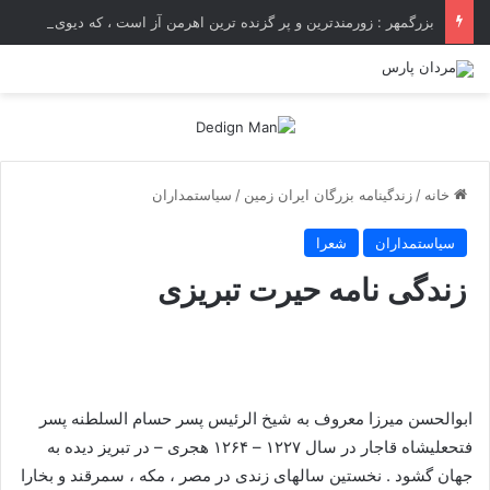
بزرگمهر : زورمندترین و پر گزنده ترین اهرمن آز است ، که دیوی است ستمکار و دیر ساز
خانه
/
زندگینامه بزرگان ایران زمین
/
سیاستمداران
سیاستمداران
شعرا
زندگی نامه حیرت تبریزی
ابوالحسن میرزا معروف به شیخ الرئیس پسر حسام السلطنه پسر
فتحعلیشاه قاجار در سال ۱۲۲۷ – ۱۲۶۴ هجری – در تبریز دیده به
جهان گشود . نخستین سالهای زندی در مصر ، مکه ، سمرقند و بخارا