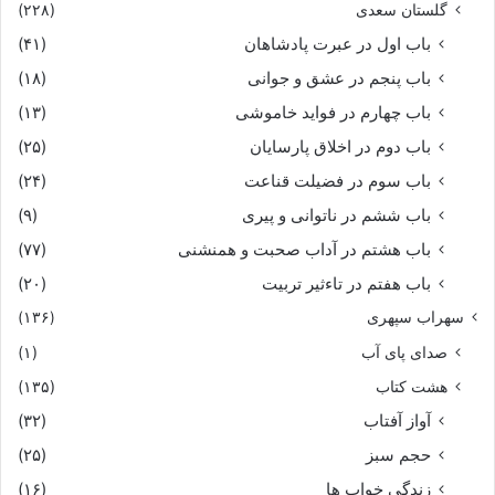
گلستان سعدی
(۲۲۸)
باب اول در عبرت پادشاهان
(۴۱)
باب پنجم در عشق و جوانى
(۱۸)
باب چهارم در فواید خاموشى
(۱۳)
باب دوم در اخلاق پارسایان
(۲۵)
باب سوم در فضیلت قناعت
(۲۴)
باب ششم در ناتوانى و پیرى
(۹)
باب هشتم در آداب صحبت و همنشنى
(۷۷)
باب هفتم در تاءثیر تربیت
(۲۰)
سهراب سپهری
(۱۳۶)
صدای پای آب
(۱)
هشت کتاب
(۱۳۵)
آواز آفتاب
(۳۲)
حجم سبز
(۲۵)
زندگی خواب ها
(۱۶)