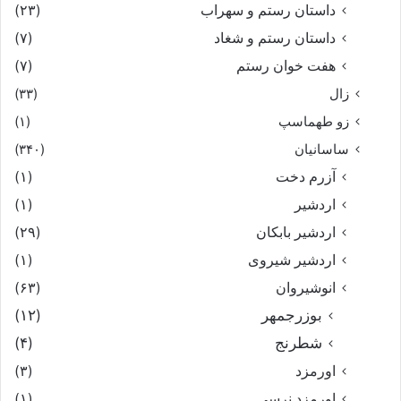
داستان رستم و سهراب
(۲۳)
داستان رستم و شغاد
(۷)
هفت خوان رستم‏
(۷)
زال
(۳۳)
زو طهماسپ‏
(۱)
ساسانیان
(۳۴۰)
آزرم دخت
(۱)
اردشیر
(۱)
اردشیر بابکان
(۲۹)
اردشیر شیروی
(۱)
انوشیروان
(۶۳)
بوزرجمهر
(۱۲)
شطرنج
(۴)
اورمزد
(۳)
اورمزد نرسى‏
(۱)