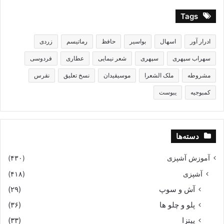
Tags
ادرار آور
اسهال
بواسیر
حافظ
رماتیسم
زردی
سهراب سپهری
سپهری
شعر نیمایی
عطاری
فردوسی
مشروطه
ملک الشعرا
موسیقیدان
نسخ تعلیق
نقرس
کمبوجیه
یبوست
دسته‌ها
آموزش آشپزی
(۴۳۰)
آشپزی
(۴۱۸)
آش و سوپ
(۲۹)
پلو و چلو ها
(۳۶)
پیتزا
(۳۳)