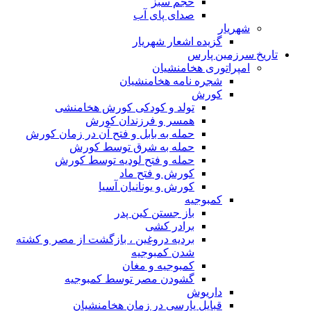
حجم سبز
صدای پای آب
شهریار
گزیده اشعار شهریار
تاریخ سرزمین پارس
امپراتوری هخامنشیان
شجره نامه هخامنشیان
کورش
تولد و کودکی کورش هخامنشی
همسر و فرزندان کورش
حمله به بابل و فتح آن در زمان کورش
حمله به شرق توسط کورش
حمله و فتح لودیه توسط کورش
کورش و فتح ماد
کورش و یونانیان آسیا
کمبوجیه
باز جستن کین پدر
برادر کشی
بردیه دروغین ، بازگشت از مصر و کشته
شدن کمبوجیه
کمبوجیه و مغان
گشودن مصر توسط کمبوجیه
داریوش
قبایل پارسی در زمان هخامنشیان