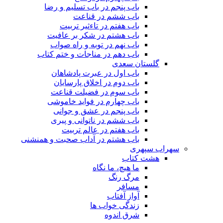
باب پنجم در باب تسلیم و رضا
باب ششم در قناعت
باب هفتم در تاءثیر تربیت
باب هشتم در شکر بر عافیت
باب نهم در توبه و راه صواب
باب دهم در مناجات و ختم کتاب
گلستان سعدی
باب اول در عبرت پادشاهان
باب دوم در اخلاق پارسایان
باب سوم در فضیلت قناعت
باب چهارم در فواید خاموشى
باب پنجم در عشق و جوانى
باب ششم در ناتوانى و پیرى
باب هفتم در عالم تربیت
باب هشتم در آداب صحبت و همنشنى
سهراب سپهری
هشت کتاب
ما هیچ، ما نگاه
مرگ رنگ
مسافر
آواز آفتاب
زندگی خواب ها
شرق اندوه