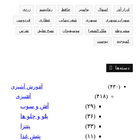
ادرار آور
اسهال
بواسیر
حافظ
رماتیسم
زردی
سهراب سپهری
سپهری
شعر نیمایی
عطاری
فردوسی
مشروطه
ملک الشعرا
موسیقیدان
نسخ تعلیق
نقرس
کمبوجیه
یبوست
دسته‌ها
(۴۳۰)
آموزش آشپزی
(۴۱۸)
آشپزی
(۲۹)
آش و سوپ
(۳۶)
پلو و چلو ها
(۳۳)
پیتزا
(۱۱)
پیش غذا