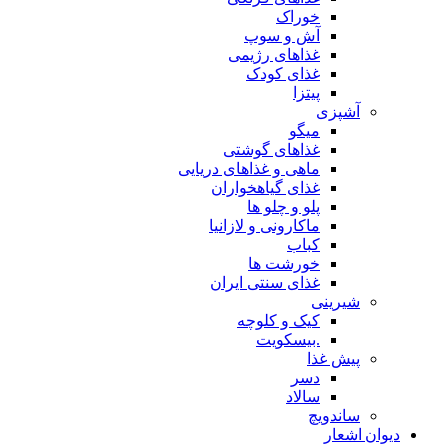
خوراک
آش و سوپ
غذاهای رژیمی
غذای کودک
پیتزا
آشپزی
میگو
غذاهای گوشتی
ماهی و غذاهای دریایی
غذای گیاهخواران
پلو و چلو ها
ماکارونی و لازانیا
کباب
خورشت ها
غذای سنتی ایران
شیرینی
کیک و کلوچه
.بیسکویت
پیش غذا
دسر
سالاد
ساندویچ
دیوان اشعار