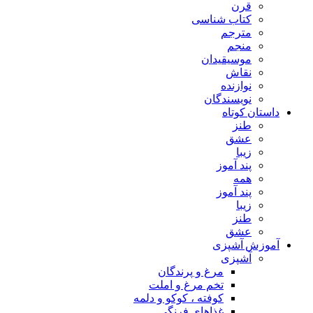
قرن
کتاب شناسی
مترجم
منجم
موسیقیدان
نقاش
نوازنده
نویسندگان
داستان کوتاه
طنز
عشق
زیبا
پند آموز
همه
پند آموز
زیبا
طنز
عشق
آموزش آشپزی
آشپزی
مرغ و پرندگان
تخم مرغ و املت
کوفته ، کوکو و دلمه
غذاهای فرنگی