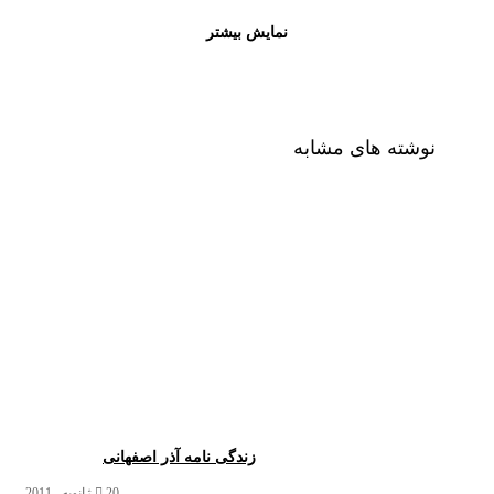
مگو که سرمه سیه بختیم به دیده کشید که عالم از نظرم سرمه
نمایش بیشتر
دار می گذرد
به دور چرخ نخوردیم جام سرشاری مدار مستی ما بر خمار می
گذرد
نوشته های مشابه
صبور باش صبا که در طریقت عشق به هر طریق که باشد مدار
میگذرد
.
زندگی نامه آذر اصفهانی
20 ژانویه , 2011