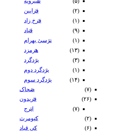
(۵)
شیرویه
(۲)
فرایین
(۱)
فرخ زاد
(۹)
قباد
(۱)
نرسئ بهرام‏
(۱۳)
هرمزد
(۳)
یزدگرد
(۱)
یزدگرد دوم
(۱۴)
یزدگرد سوم
(۷)
ضحاک
(۲۶)
فریدون
(۷)
ایرج
(۲)
کیومرث
(۶)
کی قباد