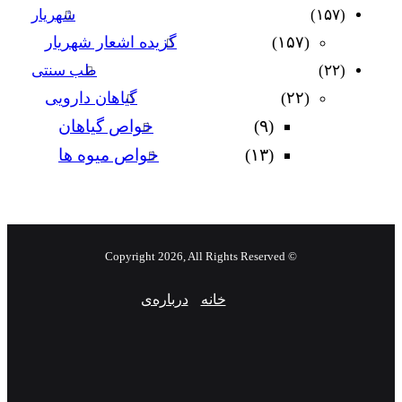
(۱۵۷)
شهریار
(۱۵۷)
گزیده اشعار شهریار
(۲۲)
طب سنتی
(۲۲)
گیاهان دارویی
(۹)
خواص گیاهان
(۱۳)
خواص میوه ها
© Copyright 2026, All Rights Reserved
خانه
درباره‌ی
فیس
X
یوتیوب
اینستاگرام
بوک