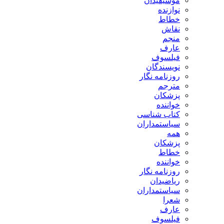
موسیقیدان
نوازنده
خطاط
نقاش
منجم
عارف
فیلسوف
نویسندگان
روزنامه نگار
مترجم
پزشکان
خواننده
کتاب شناسی
سیاستمداران
همه
پزشکان
خطاط
خواننده
روزنامه نگار
ریاضیدان
سیاستمداران
شعرا
عارف
فیلسوف