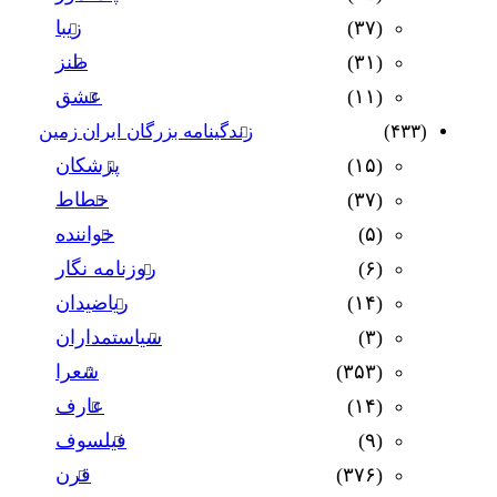
(۳۷)
زیبا
(۳۱)
طنز
(۱۱)
عشق
(۴۳۳)
زندگینامه بزرگان ایران زمین
(۱۵)
پزشکان
(۳۷)
خطاط
(۵)
خواننده
(۶)
روزنامه نگار
(۱۴)
ریاضیدان
(۳)
سیاستمداران
(۳۵۳)
شعرا
(۱۴)
عارف
(۹)
فیلسوف
(۳۷۶)
قرن