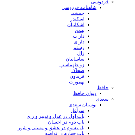
فردوسی
شاهنامه فردوسی
جمشید
اسکندر
اشکانیان
بهمن
داراب
دارای
رستم
زال
ساسانیان
زو طهماسپ‏
ضحاک
فریدون
تهمورث
حافظ
دیوان حافظ
سعدی
بوستان سعدی
سرآغاز
باب اول در عدل و تدبیر و رای
باب دوم در احسان
باب سوم در عشق و مستی و شور
باب چهارم در تواضع