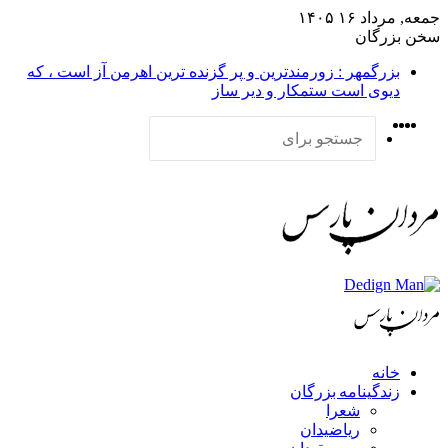
جمعه, مرداد ۱۶ ۱۴۰۵
سخن بزرگان
بزرگمهر : زورمندترین و پر گزنده ترین اهرمن آز است ، که
دیوی است ستمکار و دیر ساز
X
فیس
یوتیوب
اینستاگرام
بوک
جستجو
برای
خانه
زندگینامه بزرگان
شعرا
ریاضیدان