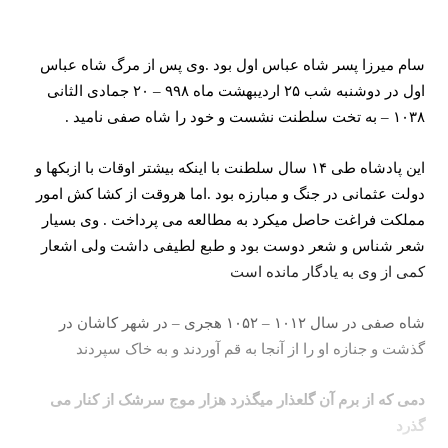
سام میرزا پسر شاه عباس اول بود .وی پس از مرگ شاه عباس
اول در دوشنبه شب ۲۵ اردیبهشت ماه ۹۹۸ – ۲۰ جمادی الثانی
۱۰۳۸ – به تخت سلطنت نشست و خود را شاه صفی نامید .
این پادشاه طی ۱۴ سال سلطنت با اینکه بیشتر اوقات با ازبکها و
دولت عثمانی در جنگ و مبارزه بود .اما هروقت از کشا کش امور
مملکت فراغت حاصل میکرد به مطالعه می پرداخت . وی بسیار
شعر شناس و شعر دوست بود و طبع لطیفی داشت ولی اشعار
کمی از وی به یادگار مانده است
شاه صفی در سال ۱۰۱۲ – ۱۰۵۲ هجری – در شهر کاشان در
گذشت و جنازه او را از آنجا به قم آوردند و به خاک سپردند
دمی که از برم آن گلعذار میگذرد هزار موج سرشک از کنار می
گذرد