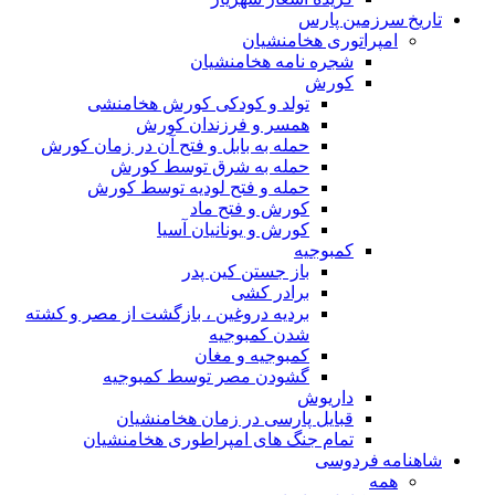
تاریخ سرزمین پارس
امپراتوری هخامنشیان
شجره نامه هخامنشیان
کورش
تولد و کودکی کورش هخامنشی
همسر و فرزندان کورش
حمله به بابل و فتح آن در زمان کورش
حمله به شرق توسط کورش
حمله و فتح لودیه توسط کورش
کورش و فتح ماد
کورش و یونانیان آسیا
کمبوجیه
باز جستن کین پدر
برادر کشی
بردیه دروغین ، بازگشت از مصر و کشته
شدن کمبوجیه
کمبوجیه و مغان
گشودن مصر توسط کمبوجیه
داریوش
قبایل پارسی در زمان هخامنشیان
تمام جنگ های امپراطوری هخامنشیان
شاهنامه فردوسی
همه