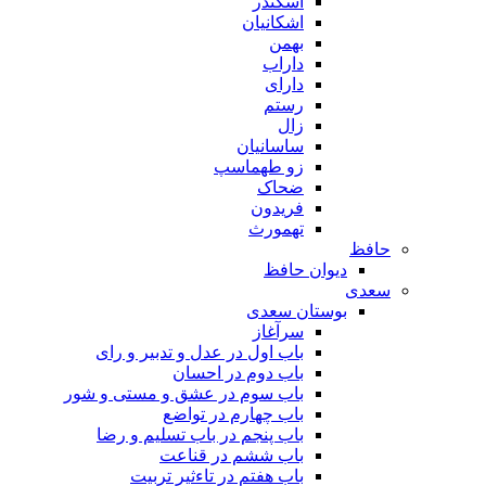
اسکندر
اشکانیان
بهمن
داراب
دارای
رستم
زال
ساسانیان
زو طهماسپ‏
ضحاک
فریدون
تهمورث
حافظ
دیوان حافظ
سعدی
بوستان سعدی
سرآغاز
باب اول در عدل و تدبیر و رای
باب دوم در احسان
باب سوم در عشق و مستی و شور
باب چهارم در تواضع
باب پنجم در باب تسلیم و رضا
باب ششم در قناعت
باب هفتم در تاءثیر تربیت