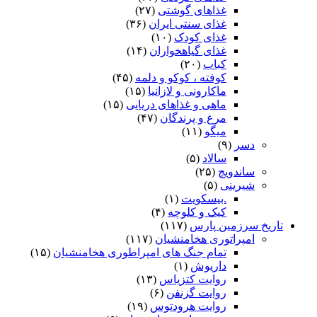
غذاهای گوشتی
(۲۷)
غذای سنتی ایران
(۳۶)
غذای کودک
(۱۰)
غذای گیاهخواران
(۱۴)
کباب
(۲۰)
کوفته ، کوکو و دلمه
(۴۵)
ماکارونی و لازانیا
(۱۵)
ماهی و غذاهای دریایی
(۱۵)
مرغ و پرندگان
(۴۷)
میگو
(۱۱)
دسر
(۹)
سالاد
(۵)
ساندویچ
(۲۵)
شیرینی
(۵)
.بیسکویت
(۱)
کیک و کلوچه
(۴)
تاریخ سرزمین پارس
(۱۱۷)
امپراتوری هخامنشیان
(۱۱۷)
تمام جنگ های امپراطوری هخامنشیان
(۱۵)
داریوش
(۱)
روایت کتزیاس
(۱۳)
روایت گزنفن
(۶)
روایت هرودتوس
(۱۹)