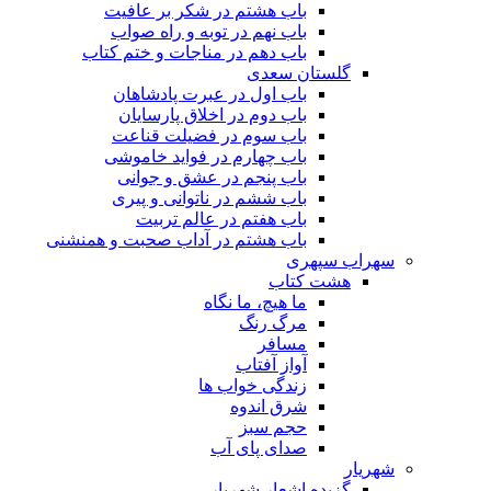
باب هشتم در شکر بر عافیت
باب نهم در توبه و راه صواب
باب دهم در مناجات و ختم کتاب
گلستان سعدی
باب اول در عبرت پادشاهان
باب دوم در اخلاق پارسایان
باب سوم در فضیلت قناعت
باب چهارم در فواید خاموشى
باب پنجم در عشق و جوانى
باب ششم در ناتوانى و پیرى
باب هفتم در عالم تربیت
باب هشتم در آداب صحبت و همنشنى
سهراب سپهری
هشت کتاب
ما هیچ، ما نگاه
مرگ رنگ
مسافر
آواز آفتاب
زندگی خواب ها
شرق اندوه
حجم سبز
صدای پای آب
شهریار
گزیده اشعار شهریار