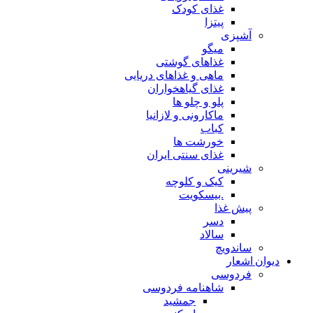
غذای کودک
پیتزا
آشپزی
میگو
غذاهای گوشتی
ماهی و غذاهای دریایی
غذای گیاهخواران
پلو و چلو ها
ماکارونی و لازانیا
کباب
خورشت ها
غذای سنتی ایران
شیرینی
کیک و کلوچه
.بیسکویت
پیش غذا
دسر
سالاد
ساندویچ
دیوان اشعار
فردوسی
شاهنامه فردوسی
جمشید