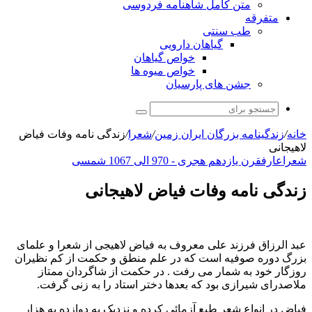
متن کامل شاهنامه فردوسی
متفرقه
طب سنتی
گیاهان دارویی
خواص گیاهان
خواص میوه ها
جشن های پارسیان
جستجو
برای
خانه
/
زندگینامه بزرگان ایران زمین
/
شعرا
/
زندگی نامه وفات فیاض
لاهیجانی
شعرا
عارف
قرن یازدهم هجری - 970 الی 1067 شمسی
زندگی نامه وفات فیاض لاهیجانی
عبد الرزاق فرزند علی معروف به فیاض لاهیجی از شعرا و علمای
بزرگ دوره صوفیه است که در علم منطق و حکمت از کم نظیران
روزگار خود به شمار می رفت . در حکمت از شاگردان ممتاز
ملاصدرای شیرازی بود که بعدها دختر استاد را به زنی گرفت.
فیاض در انواع شعر طبع آزمائی کرده و نزدیک به دوازده به هزار