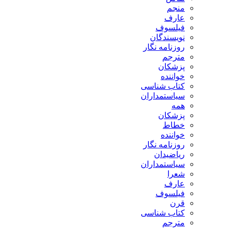
منجم
عارف
فیلسوف
نویسندگان
روزنامه نگار
مترجم
پزشکان
خواننده
کتاب شناسی
سیاستمداران
همه
پزشکان
خطاط
خواننده
روزنامه نگار
ریاضیدان
سیاستمداران
شعرا
عارف
فیلسوف
قرن
کتاب شناسی
مترجم