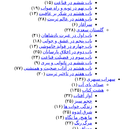
باب ششم در قناعت
(۱۵)
باب نهم در توبه و راه صواب
(۱۹)
باب هشتم در شکر بر عافیت
(۱۳)
باب هفتم در عالم تربیت
(۲۸)
سرآغاز
(۶)
گلستان سعدی
(۲۲۸)
باب اول در عبرت پادشاهان
(۴۱)
باب پنجم در عشق و جوانى
(۱۸)
باب چهارم در فواید خاموشى
(۱۳)
باب دوم در اخلاق پارسایان
(۲۵)
باب سوم در فضیلت قناعت
(۲۴)
باب ششم در ناتوانى و پیرى
(۹)
باب هشتم در آداب صحبت و همنشنى
(۷۷)
باب هفتم در تاءثیر تربیت
(۲۰)
سهراب سپهری
(۱۳۶)
صدای پای آب
(۱)
هشت کتاب
(۱۳۵)
آواز آفتاب
(۳۲)
حجم سبز
(۲۵)
زندگی خواب ها
(۱۶)
شرق اندوه
(۲۵)
ما هیچ، ما نگاه
(۱۴)
مرگ رنگ
(۲۲)
مسافر
(۱)