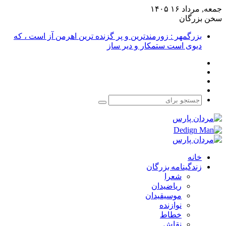
جمعه, مرداد ۱۶ ۱۴۰۵
سخن بزرگان
بزرگمهر : زورمندترین و پر گزنده ترین اهرمن آز است ، که
دیوی است ستمکار و دیر ساز
فیس
X
بوک
یوتیوب
اینستاگرام
جستجو
برای
خانه
زندگینامه بزرگان
شعرا
ریاضیدان
موسیقیدان
نوازنده
خطاط
نقاش