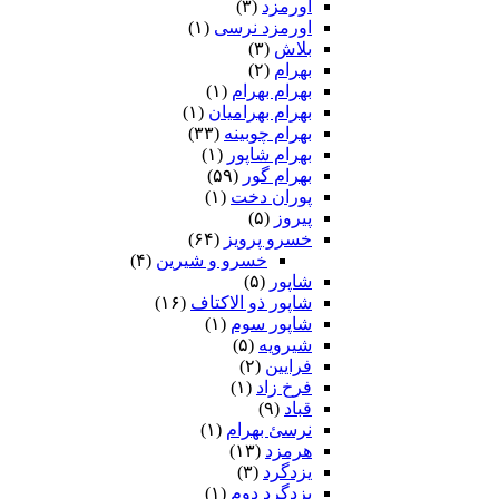
اورمزد
(۳)
اورمزد نرسى‏
(۱)
بلاش
(۳)
بهرام
(۲)
بهرام بهرام
(۱)
بهرام بهرامیان‏
(۱)
بهرام چوبینه
(۳۳)
بهرام شاپور
(۱)
بهرام گور
(۵۹)
پوران دخت
(۱)
پیروز
(۵)
خسرو پرویز
(۶۴)
خسرو و شیرین
(۴)
شاپور
(۵)
شاپور ذو الاکتاف
(۱۶)
شاپور سوم‏
(۱)
شیرویه
(۵)
فرایین
(۲)
فرخ زاد
(۱)
قباد
(۹)
نرسئ بهرام‏
(۱)
هرمزد
(۱۳)
یزدگرد
(۳)
یزدگرد دوم
(۱)