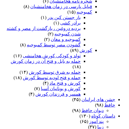
شجره نامه هخامنشیان
(۶)
قبایل پارسی در زمان هخامنشیان
(۸)
کمبوجیه
(۱۵)
باز جستن کین پدر
(۱)
برادر کشی
(۱)
بردیه دروغین ، بازگشت از مصر و کشته
شدن کمبوجیه
(۲)
کمبوجیه و مغان
(۲)
گشودن مصر توسط کمبوجیه
(۸)
کورش
(۸۹)
تولد و کودکی کورش هخامنشی
(۱۶)
حمله به بابل و فتح آن در زمان کورش
(۱۸)
حمله به شرق توسط کورش
(۱۴)
حمله و فتح لودیه توسط کورش
(۱۸)
کورش و فتح ماد
(۴)
کورش و یونانیان آسیا
(۷)
همسر و فرزندان کورش
(۴)
جشن های ایرانیان
(۴۵)
حافظ
(۹۸)
دیوان حافظ
(۹۸)
داستان کوتاه
(۱۳۰)
پند آموز
(۶۵)
زیبا
(۳۷)