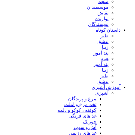
منجم
موسیقیدان
نقاش
نوازنده
نویسندگان
داستان کوتاه
طنز
عشق
زیبا
پند آموز
همه
پند آموز
زیبا
طنز
عشق
آموزش آشپزی
آشپزی
مرغ و پرندگان
تخم مرغ و املت
کوفته ، کوکو و دلمه
غذاهای فرنگی
خوراک
آش و سوپ
غذاهای رژیمی