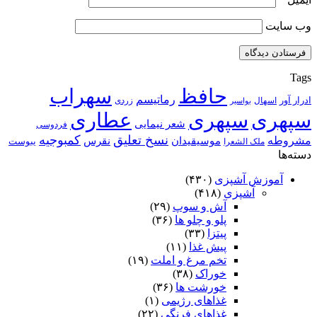
وب‌ سایت
Tags
حافظ
سهراب
رماتیسم
ادرار آور
اسهال
زردی
بواسیر
سپهری
سپهری
عطاری
شعر نیمایی
فردوسی
نسخ تعلیق
کمبوجیه
مشروطه
موسیقیدان
نقرس
یبوست
ملک الشعرا
دسته‌ها
آموزش آشپزی
(۴۳۰)
آشپزی
(۴۱۸)
آش و سوپ
(۲۹)
پلو و چلو ها
(۳۶)
پیتزا
(۳۳)
پیش غذا
(۱۱)
تخم مرغ و املت
(۱۹)
خوراک
(۳۸)
خورشت ها
(۳۶)
غذاهای رژیمی
(۱)
غذاهای فرنگی
(۲۲)