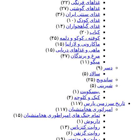
غذاهای فرنگی
(۲۲)
غذاهای گوشتی
(۲۷)
غذای سنتی ایران
(۳۶)
غذای کودک
(۱۰)
غذای گیاهخواران
(۱۴)
کباب
(۲۰)
کوفته ، کوکو و دلمه
(۴۵)
ماکارونی و لازانیا
(۱۵)
ماهی و غذاهای دریایی
(۱۵)
مرغ و پرندگان
(۴۷)
میگو
(۱۱)
دسر
(۹)
سالاد
(۵)
ساندویچ
(۲۵)
شیرینی
(۵)
.بیسکویت
(۱)
کیک و کلوچه
(۴)
تاریخ سرزمین پارس
(۱۱۷)
امپراتوری هخامنشیان
(۱۱۷)
تمام جنگ های امپراطوری هخامنشیان
(۱۵)
داریوش
(۱)
روایت کتزیاس
(۱۳)
روایت گزنفن
(۶)
روایت هرودتوس
(۱۹)