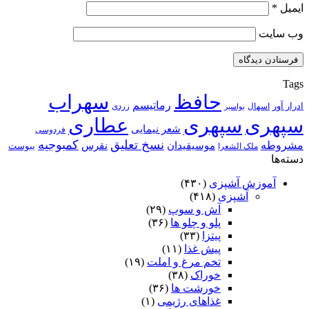
ایمیل
*
وب‌ سایت
Tags
حافظ
سهراب
رماتیسم
ادرار آور
اسهال
زردی
بواسیر
سپهری
سپهری
عطاری
شعر نیمایی
فردوسی
نسخ تعلیق
کمبوجیه
مشروطه
موسیقیدان
نقرس
یبوست
ملک الشعرا
دسته‌ها
آموزش آشپزی
(۴۳۰)
آشپزی
(۴۱۸)
آش و سوپ
(۲۹)
پلو و چلو ها
(۳۶)
پیتزا
(۳۳)
پیش غذا
(۱۱)
تخم مرغ و املت
(۱۹)
خوراک
(۳۸)
خورشت ها
(۳۶)
غذاهای رژیمی
(۱)