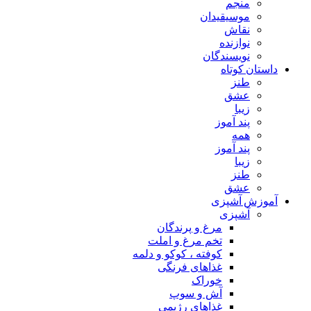
منجم
موسیقیدان
نقاش
نوازنده
نویسندگان
داستان کوتاه
طنز
عشق
زیبا
پند آموز
همه
پند آموز
زیبا
طنز
عشق
آموزش آشپزی
آشپزی
مرغ و پرندگان
تخم مرغ و املت
کوفته ، کوکو و دلمه
غذاهای فرنگی
خوراک
آش و سوپ
غذاهای رژیمی