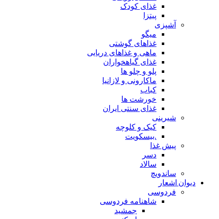
غذای کودک
پیتزا
آشپزی
میگو
غذاهای گوشتی
ماهی و غذاهای دریایی
غذای گیاهخواران
پلو و چلو ها
ماکارونی و لازانیا
کباب
خورشت ها
غذای سنتی ایران
شیرینی
کیک و کلوچه
.بیسکویت
پیش غذا
دسر
سالاد
ساندویچ
دیوان اشعار
فردوسی
شاهنامه فردوسی
جمشید