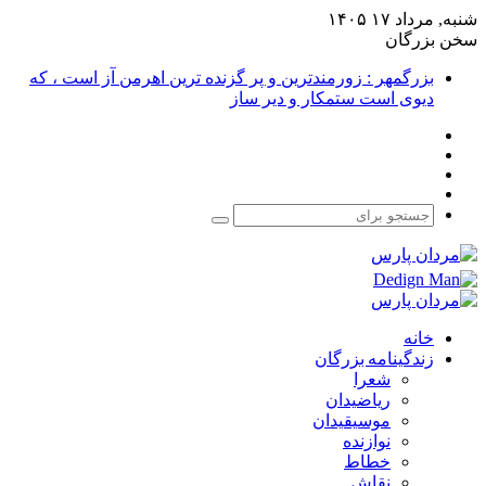
شنبه, مرداد ۱۷ ۱۴۰۵
سخن بزرگان
بزرگمهر : زورمندترین و پر گزنده ترین اهرمن آز است ، که
دیوی است ستمکار و دیر ساز
فیس
X
بوک
یوتیوب
اینستاگرام
جستجو
برای
خانه
زندگینامه بزرگان
شعرا
ریاضیدان
موسیقیدان
نوازنده
خطاط
نقاش