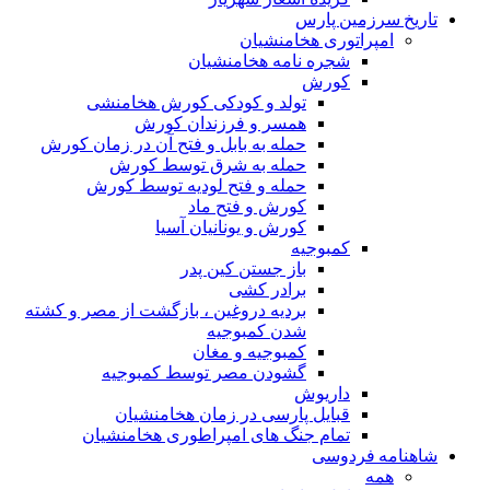
تاریخ سرزمین پارس
امپراتوری هخامنشیان
شجره نامه هخامنشیان
کورش
تولد و کودکی کورش هخامنشی
همسر و فرزندان کورش
حمله به بابل و فتح آن در زمان کورش
حمله به شرق توسط کورش
حمله و فتح لودیه توسط کورش
کورش و فتح ماد
کورش و یونانیان آسیا
کمبوجیه
باز جستن کین پدر
برادر کشی
بردیه دروغین ، بازگشت از مصر و کشته
شدن کمبوجیه
کمبوجیه و مغان
گشودن مصر توسط کمبوجیه
داریوش
قبایل پارسی در زمان هخامنشیان
تمام جنگ های امپراطوری هخامنشیان
شاهنامه فردوسی
همه