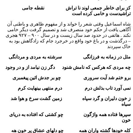
کز برای خاطر جمعی لوند نا تراش نقطه جامی
تراشیدست و خامی کرده است
شاه اسماعیل وقتی شعر را خواند و از مفهوم ظاهری و باطنی آن
آگاهی یافت از حکم خود منصرف شد و تصمیم گرفت دیگر خامی
نکند . هاتفی در حدود صد سال زیست و در سال ۹۰۰ – ۹۲۷ هجری
– درگذشت و در باغ خود واقع در خرجرد جام که زادگاهش بود به
خاک سپردند
مثل در زمانه به فرزانگی سرشته به مردی و مردانگی
چه مردی که هرکس که نامش شنود دگر زن نیامد از و در وجود
برو ختم شد آیت سروری چو بر جدش ائین پیغمبری
نمی آورد تاب بذلش درم درم منتهی بینهایت کرم
ز خون دلیران و گرد سپاه زمین گشت سرخ و هوا شد
سیاه
سپرها فتاده همه واژگون چو کشتی که افتاده به دریای
خون
کله خودها گشته واران همه چو دلهای عشاق پر خون هه