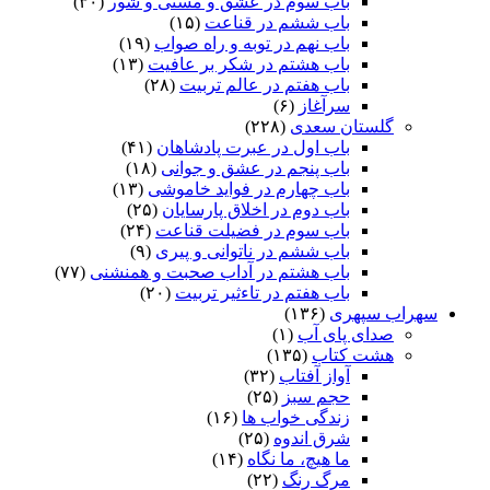
باب سوم در عشق و مستی و شور
(۳۰)
باب ششم در قناعت
(۱۵)
باب نهم در توبه و راه صواب
(۱۹)
باب هشتم در شکر بر عافیت
(۱۳)
باب هفتم در عالم تربیت
(۲۸)
سرآغاز
(۶)
گلستان سعدی
(۲۲۸)
باب اول در عبرت پادشاهان
(۴۱)
باب پنجم در عشق و جوانى
(۱۸)
باب چهارم در فواید خاموشى
(۱۳)
باب دوم در اخلاق پارسایان
(۲۵)
باب سوم در فضیلت قناعت
(۲۴)
باب ششم در ناتوانى و پیرى
(۹)
باب هشتم در آداب صحبت و همنشنى
(۷۷)
باب هفتم در تاءثیر تربیت
(۲۰)
سهراب سپهری
(۱۳۶)
صدای پای آب
(۱)
هشت کتاب
(۱۳۵)
آواز آفتاب
(۳۲)
حجم سبز
(۲۵)
زندگی خواب ها
(۱۶)
شرق اندوه
(۲۵)
ما هیچ، ما نگاه
(۱۴)
مرگ رنگ
(۲۲)