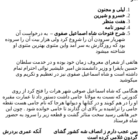
لیلی و مجنون
خسرو و شیرین
هفت منظر
تیمور نامه
شرح فتوحات شاه اصماعیل صفوی –
به درخواست آن
شهریار سرودن آن را شروع کرد ولی هزار بیت آن را سروده
بود که روزگارش به سر آمد واین مثنوی بهترین مثنوی او
شناخته میشود
هاتفی از شعرای معروف زمان خود بوده و در خدمت سلطان
حسین بایقرا و وزیر دانشمندش امیر علیشیر نوائی احترام تمام
داشته است و شاه اسماعیل صفوی نیز در تعظیم و تکریم وی
میکوشید
هنگامی که شاه اسماعیل صوفی شهر هرات را فتح کرد از روی
کدورتی که نسبت به مولانا جامی داشت دستور داد تا عمارت مقبره
او را در هم کوبند و در کتابها و دیوانها هرجا که نام جامی هست نقطه
جامی را تراشیده بر بالای آن گذارند تا خامی خوانده شود . چون این
خبر هاتفی رسید سخت متاثر گشت و قطعه زیر را سرود به حضور
شاه فرستاد
بس عجب دارم ز انصاف شه کشور گشای آنکه عمری بردرش
گردون غلامی کرده است