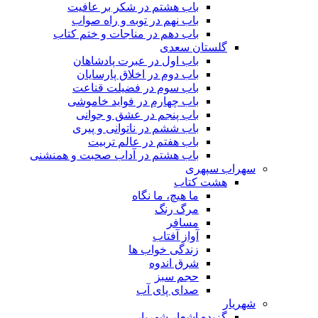
باب هشتم در شکر بر عافیت
باب نهم در توبه و راه صواب
باب دهم در مناجات و ختم کتاب
گلستان سعدی
باب اول در عبرت پادشاهان
باب دوم در اخلاق پارسایان
باب سوم در فضیلت قناعت
باب چهارم در فواید خاموشى
باب پنجم در عشق و جوانى
باب ششم در ناتوانى و پیرى
باب هفتم در عالم تربیت
باب هشتم در آداب صحبت و همنشنى
سهراب سپهری
هشت کتاب
ما هیچ، ما نگاه
مرگ رنگ
مسافر
آواز آفتاب
زندگی خواب ها
شرق اندوه
حجم سبز
صدای پای آب
شهریار
گزیده اشعار شهریار