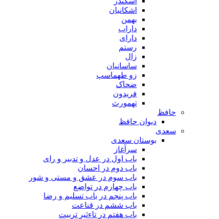
اسکندر
اشکانیان
بهمن
داراب
دارای
رستم
زال
ساسانیان
زو طهماسپ‏
ضحاک
فریدون
تهمورث
حافظ
دیوان حافظ
سعدی
بوستان سعدی
سرآغاز
باب اول در عدل و تدبیر و رای
باب دوم در احسان
باب سوم در عشق و مستی و شور
باب چهارم در تواضع
باب پنجم در باب تسلیم و رضا
باب ششم در قناعت
باب هفتم در تاءثیر تربیت