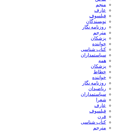
منجم
عارف
فیلسوف
نویسندگان
روزنامه نگار
مترجم
پزشکان
خواننده
کتاب شناسی
سیاستمداران
همه
پزشکان
خطاط
خواننده
روزنامه نگار
ریاضیدان
سیاستمداران
شعرا
عارف
فیلسوف
قرن
کتاب شناسی
مترجم