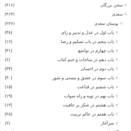
مرا هم فزون از تو پیوند نیست‏
سخن بزرگان
(۳۱۶)
سعدی
(۴۶۴)
سخن گر گرفتى چنین سرسرى
بوستان سعدی
(۲۳۶)
بدان گیتى افگندم این داورى‏
باب اول در عدل و تدبیر و رای
(۳۸)
باب پنجم در باب تسلیم و رضا
(۱۶)
ز دیده فزون زان ببارید آب
باب چهارم در تواضع
(۳۱)
باب دهم در مناجات و ختم کتاب
(۶)
که بردارد از رود نیل آفتاب‏
باب دوم در احسان
(۳۳)
سپهبد ز گفتار او شد دژم
باب سوم در عشق و مستی و شور
(۳۰)
باب ششم در قناعت
(۱۵)
همى زار بگریست با او بهم‏
باب نهم در توبه و راه صواب
(۱۹)
باب هشتم در شکر بر عافیت
(۱۳)
گسى کرد سودابه را خسته دل
باب هفتم در عالم تربیت
(۲۸)
بران کار بنهاد پیوسته دل‏
سرآغاز
(۶)