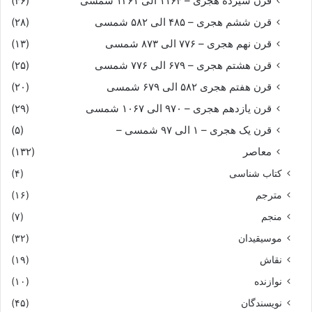
قرن سیزده هجری – ۱۱۶۴ الی ۱۲۶۱ شمسی
(۴۶)
قرن ششم هجری – ۴۸۵ الی ۵۸۲ شمسی
(۲۸)
ببندد چو خواهد ره آب نیل‏
قرن نهم هجری – ۷۷۶ الی ۸۷۳ شمسی
(۱۳)
همان لشکر نامور صد هزار
قرن هشتم هجری – ۶۷۹ الی ۷۷۶ شمسی
(۲۵)
قرن هفتم هجری ۵۸۲ الی ۶۷۹ شمسی
(۲۰)
گریزند ازو در صف کارزار
قرن یازدهم هجری – ۹۷۰ الی ۱۰۶۷ شمسی
(۲۹)
قرن یک هجری – ۱ الی ۹۷ شمسی –
(۵)
مرا نیز پایاب او چون بود
معاصر
(۱۳۲)
مگر دیده همواره پر خون بود
کتاب شناسی
(۴)
مترجم
(۱۶)
جزان کو بفرماید اخترشناس
منجم
(۷)
موسیقیدان
(۳۲)
چه گوید سخن و ز که دارد سپاس‏
نقاش
(۱۹)
ترا گر غم خرد فرزند نیست
نوازنده
(۱۰)
نویسندگان
(۴۵)