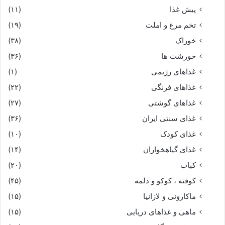
پیش غذا
(۱۱)
ز جادو جهان را بر آمد قفیز
تخم مرغ و املت
(۱۹)
خوراک
(۳۸)
بنالید سودابه و داد خواست
خورشت ها
(۳۶)
ز شاه جهاندار فریاد خواست‏
غذاهای رژیمی
(۱)
غذاهای فرنگی
(۲۲)
همى گفت همداستانم ز شاه
غذاهای گوشتی
(۲۷)
غذای سنتی ایران
(۳۶)
بزخم و بافگندن از تخت و گاه‏
غذای کودک
(۱۰)
ز فرزند کشته بپیچد دلم
غذای گیاهخواران
(۱۴)
کباب
(۲۰)
زمان تا زمان سر ز تن بگسلم‏
کوفته ، کوکو و دلمه
(۴۵)
ماکارونی و لازانیا
(۱۵)
بدو گفت اى زن تو آرام گیر
ماهی و غذاهای دریایی
(۱۵)
چه گویى سخنهاى نادلپذیر