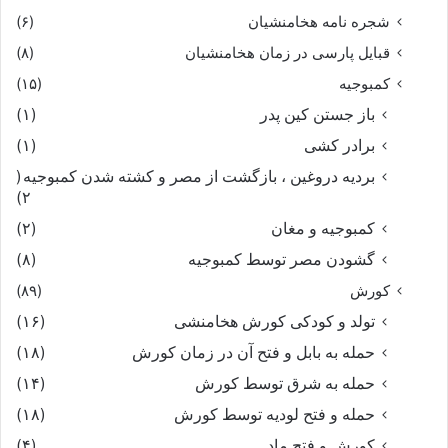
بخوبى بپرسید و کردش امید
شجره نامه هخامنشیان
(۶)
قبایل پارسی در زمان هخامنشیان
(۸)
بسى روز را داد نیزش نوید
کمبوجیه
(۱۵)
و زان پس بخوارى و زخم و ببند
باز جستن کین پدر
(۱)
برادر کشی
(۱)
بپردخت از او شهریار بلند
بردیه دروغین ، بازگشت از مصر و کشته شدن کمبوجیه
(
۲)
نبد هیچ خستو بدان داستان
کمبوجیه و مغان
(۲)
گشودن مصر توسط کمبوجیه
(۸)
نبد شاه پر مایه همداستان‏
کورش
(۸۹)
بفرمود کز پیش بیرون برند
تولد و کودکی کورش هخامنشی
(۱۶)
حمله به بابل و فتح آن در زمان کورش
(۱۸)
بسى چاره جویند و افسون برند
حمله به شرق توسط کورش
(۱۴)
حمله و فتح لودیه توسط کورش
(۱۸)
چو خستو نیاید میانش به ار
کورش و فتح ماد
(۴)