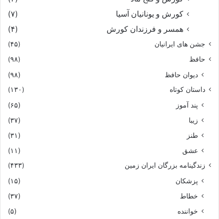
ببرّید و این دانم آیین و فرّ
کورش و یونانیان آسیا
(۷)
همسر و فرزندان کورش
(۴)
ببردند زن را ز درگاه شاه
جشن های ایرانیان
(۴۵)
حافظ
ز شمشیر گفتند و ز دار و چاه‏
(۹۸)
دیوان حافظ
(۹۸)
چنین گفت جادو که من بى‏گناه
داستان کوتاه
(۱۳۰)
پند آموز
(۶۵)
چه گویم بدین نامور پیشگاه‏
زیبا
(۳۷)
بگفتند با شاه کین زن چه گفت
طنز
(۳۱)
عشق
(۱۱)
جهان آفرین داند اندر نهفت‏
زندگینامه بزرگان ایران زمین
(۴۳۳)
پزشکان
(۱۵)
بسودابه فرمود تا رفت پیش
خطاط
(۳۷)
ستاره شمر گفت گفتار خویش‏
خواننده
(۵)