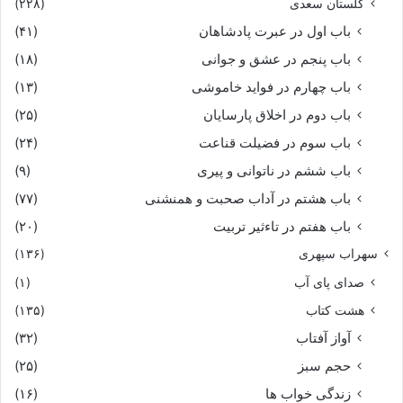
گلستان سعدی
(۲۲۸)
چنین گفت کاندر نهان این سخن
باب اول در عبرت پادشاهان
(۴۱)
پژوهیم تا خود چه آید ببن‏
باب پنجم در عشق و جوانى
(۱۸)
باب چهارم در فواید خاموشى
(۱۳)
ز پهلو همه موبدان را بخواند
باب دوم در اخلاق پارسایان
(۲۵)
باب سوم در فضیلت قناعت
(۲۴)
ز سودابه چندى سخنها براند
باب ششم در ناتوانى و پیرى
(۹)
چنین گفت موبد بشاه جهان
باب هشتم در آداب صحبت و همنشنى
(۷۷)
باب هفتم در تاءثیر تربیت
(۲۰)
که درد سپهبد نماند نهان‏
سهراب سپهری
(۱۳۶)
صدای پای آب
(۱)
چو خواهى که پیدا کنى گفت و گوى
هشت کتاب
(۱۳۵)
بباید زدن سنگ را بر سبوى‏
آواز آفتاب
(۳۲)
حجم سبز
(۲۵)
که هر چند فرزند هست ارجمند
زندگی خواب ها
(۱۶)