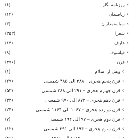
روزنامه نگار
(۶)
که این هر دو کودک ز جادو زنند
ریاضیدان
(۱۴)
سیاستمداران
(۳)
پدیدند کز پشت اهریمنند
شعرا
(۳۵۳)
چنین پاسخ آورد سودابه باز
عارف
(۱۴)
فیلسوف
(۹)
که نزدیک ایشان جز اینست راز
قرن
(۳۷۶)
پیش از اسلام
(۱)
فزونستشان زین سخن در نهفت
قرن پنجم هجری – ۳۸۸ الی ۴۸۵ شمسی
(۲۹)
ز بهر سیاوش نیارند گفت‏
قرن چهارم هجری – ۲۹۱ الی ۳۸۸ شمسی
(۵۳)
قرن دهم هجری – ۸۷۳ الی ۹۷۰ شمسی
(۳۳)
ز بیم سپهبد گو پیل تن
قرن دوازده هجری – ۱۰۶۷ الی ۱۱۶۴ شمسی
(۲۴)
قرن دوم هجری – ۹۷ الی ۱۹۴ شمسی
(۷)
بلرزد همى شیر در انجمن‏
قرن سوم هجری – ۱۹۴ الی ۲۹۱ شمسی
(۱۲)
کجا زور دارد به هشتاد پیل