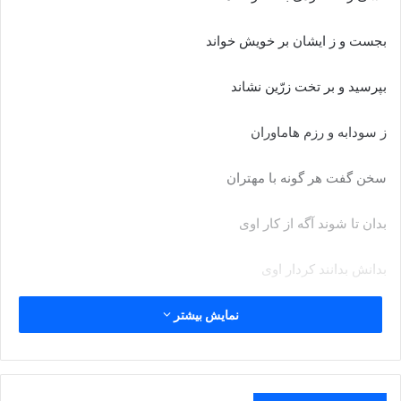
بجست و ز ایشان بر خویش خواند
بپرسید و بر تخت زرّین نشاند
ز سودابه و رزم هاماوران
سخن گفت هر گونه با مهتران‏
بدان تا شوند آگه از کار اوى
بدانش بدانند کردار اوى‏
و زان کودکان نیز بسیار گفت
نمایش بیشتر
همى داشت پوشیده اندر نهفت‏