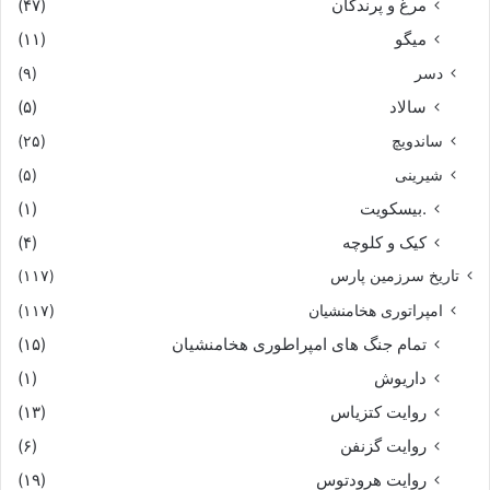
مرغ و پرندگان
(۴۷)
میگو
(۱۱)
همه روزبانان درگاه شاه
دسر
(۹)
سالاد
(۵)
بفرمود تا بر گرفتند راه‏
ساندویچ
(۲۵)
همه شهر و برزن بپاى آورند
شیرینی
(۵)
.بیسکویت
(۱)
زن بد کنش را بجاى آورند
کیک و کلوچه
(۴)
تاریخ سرزمین پارس
بنزدیکى اندر نشان یافتند
(۱۱۷)
امپراتوری هخامنشیان
(۱۱۷)
جهان دیدگان نیز بشتافتند
تمام جنگ های امپراطوری هخامنشیان
(۱۵)
داریوش
(۱)
کشیدند بدبخت زن را ز راه
روایت کتزیاس
(۱۳)
بخوارى ببردند نزدیک شاه‏
روایت گزنفن
(۶)
روایت هرودتوس
(۱۹)