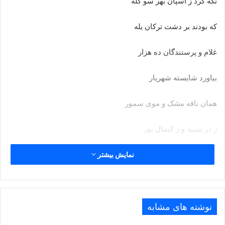
نگه کرد ز اسپان بهر سو گله
که بودند بر دشت ترکان یله‏
غلام و پرستندگان ده هزار
بیاورد شایسته شهریار
همان نافه مشک و موى سمور
ز در سپید و ز کیمال بور
برنگ و ببوى و بدیبا و زر
نمایش بیشتر
شد آراسته پشت پیلان نر
ز گستردنیها و از بیش و کم
نوشته های مشابه