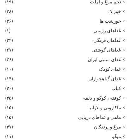
تخم مرغ و املت
(۱۹)
خوراک
(۳۸)
شد از باختر سوى دریاى گنگ
خورشت ها
(۳۶)
دلى پر ز کینه سرى پر ز جنگ‏
غذاهای رژیمی
(۱)
غذاهای فرنگی
(۲۲)
همه بوم زیر و زبر کرده دید
غذاهای گوشتی
(۲۷)
غذای سنتی ایران
(۳۶)
مهان کشته و کهتران برده دید
غذای کودک
(۱۰)
نه اسپ و نه گنج و نه تاج و نه تخت
غذای گیاهخواران
(۱۴)
کباب
(۲۰)
نه شاداب در باغ برگ درخت‏
کوفته ، کوکو و دلمه
(۴۵)
ماکارونی و لازانیا
(۱۵)
جهانى بآتش بر افروخته
ماهی و غذاهای دریایی
(۱۵)
همه کاخها کنده و سوخته‏
مرغ و پرندگان
(۴۷)
میگو
(۱۱)