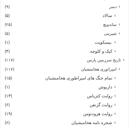
ز دیده ببارید خونابه شاه
دسر
(۹)
سالاد
(۵)
چنین گفت با مهتران سپاه‏
ساندویچ
(۲۵)
که هر کس که این را فرامش کند
شیرینی
(۵)
.بیسکویت
(۱)
همى جان بیدار خامش کند
کیک و کلوچه
(۴)
تاریخ سرزمین پارس
همه یک بیک دل پر از کین کنید
(۱۱۷)
امپراتوری هخامنشیان
(۱۱۷)
سپر بستر و تیغ بالین کنید
تمام جنگ های امپراطوری هخامنشیان
(۱۵)
داریوش
(۱)
بایران سپه رزم و کین آوریم
روایت کتزیاس
(۱۳)
بنیزه خور اندر زمین آوریم‏
روایت گزنفن
(۶)
روایت هرودتوس
(۱۹)
بیک رزم اگر باد ایشان بجست
شجره نامه هخامنشیان
(۶)