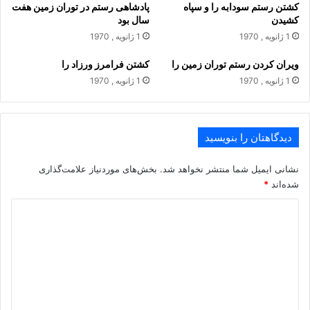
کشتن رستم سودابه را و سپاه
پادشاهى رستم در توران زمین هفت
ز پوشیدنیها و گنج و درم‏
کشیدن
سال بود
1 ژانویه , 1970
1 ژانویه , 1970
ز گنج سلیح و ز تاج و ز تخت
ویران کردن رستم توران زمین را
کشتن فرامرز ورزاد را
بایران کشیدند و بر بست رخت‏
1 ژانویه , 1970
1 ژانویه , 1970
ز توران سوى زابلستان کشید
دیدگاهتان را بنویسید
بنزدیک فرخنده دستان کشید
نشانی ایمیل شما منتشر نخواهد شد.
بخش‌های موردنیاز علامت‌گذاری
شده‌اند
*
تهمتن چو بشنید شرم آمدش
د
برفتن یکى راى گرم آمدش‏
ی
د
نگه کرد ز اسپان بهر سو گله
گ
که بودند بر دشت ترکان یله‏
ا