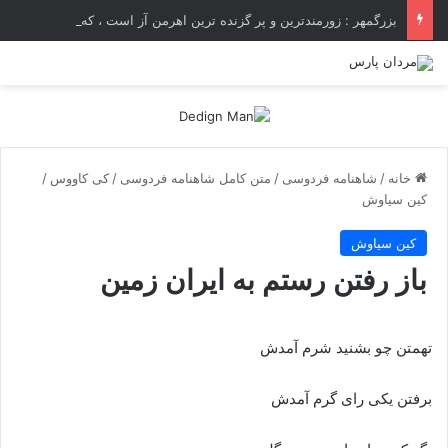
بزرگمهر : زورمندترین و پر گزنده ترین اهرمن آز است ، که دیوی است ستمکار و دیر ساز
خانه
/
شاهنامه فردوسی
/
متن کامل شاهنامه فردوسی
/
کی کاووس
/
کین سیاوش
کین سیاوش
باز رفتن رستم به ایران زمین
تهمتن چو بشنید شرم آمدش
برفتن یکى راى گرم آمدش‏