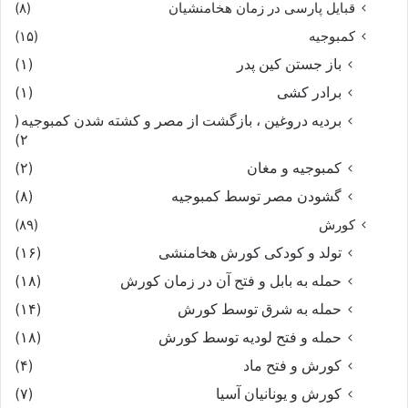
قبایل پارسی در زمان هخامنشیان
(۸)
نباید چنین کردن اندیشه پست‏
کمبوجیه
(۱۵)
بر آراست بر هر سوى تاختن
باز جستن کین پدر
(۱)
برادر کشی
(۱)
ندید ایچ هنگام پرداختن‏
بردیه دروغین ، بازگشت از مصر و کشته شدن کمبوجیه
(
۲)
همى سوخت آباد بوم و درخت
کمبوجیه و مغان
(۲)
گشودن مصر توسط کمبوجیه
(۸)
به ایرانیان بر شد آن کار سخت‏
کورش
(۸۹)
ز باران هوا خشک شد هفت سال
تولد و کودکی کورش هخامنشی
(۱۶)
حمله به بابل و فتح آن در زمان کورش
(۱۸)
دگرگونه شد بخت و برگشت حال‏
حمله به شرق توسط کورش
(۱۴)
حمله و فتح لودیه توسط کورش
(۱۸)
شد از رنج و سختى جهان پر نیاز
کورش و فتح ماد
(۴)
بر آمد برین روزگار دراز
کورش و یونانیان آسیا
(۷)