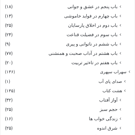
باب پنجم در عشق و جوانى
(۱۸)
باب چهارم در فواید خاموشى
(۱۳)
باب دوم در اخلاق پارسایان
(۲۵)
باب سوم در فضیلت قناعت
(۲۴)
باب ششم در ناتوانى و پیرى
(۹)
باب هشتم در آداب صحبت و همنشنى
(۷۷)
باب هفتم در تاءثیر تربیت
(۲۰)
سهراب سپهری
(۱۳۶)
صدای پای آب
(۱)
هشت کتاب
(۱۳۵)
آواز آفتاب
(۳۲)
حجم سبز
(۲۵)
زندگی خواب ها
(۱۶)
شرق اندوه
(۲۵)