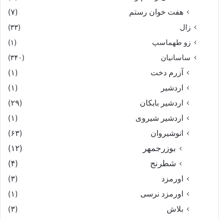
هفت خوان رستم‏
(۷)
زال
(۳۳)
زو طهماسپ‏
(۱)
ساسانیان
(۳۴۰)
آزرم دخت
(۱)
اردشیر
(۱)
اردشیر بابکان
(۲۹)
اردشیر شیروی
(۱)
انوشیروان
(۶۳)
بوزرجمهر
(۱۲)
شطرنج
(۴)
اورمزد
(۳)
اورمزد نرسى‏
(۱)
بلاش
(۳)