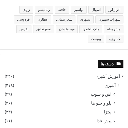
بایران کشیدند و بر بست رخت‏
ادرار آور
اسهال
بواسیر
حافظ
رماتیسم
زردی
سهراب سپهری
سپهری
شعر نیمایی
عطاری
فردوسی
ز توران سوى زابلستان کشید
مشروطه
ملک الشعرا
موسیقیدان
نسخ تعلیق
نقرس
بنزدیک فرخنده دستان کشید
کمبوجیه
یبوست
سوى پارس شد طوس و گودرز و گیو
دسته‌ها
سپاهى چنان نامبردار و نیو
آموزش آشپزی
(۴۳۰)
نهادند سر سوى شاه جهان
آشپزی
(۴۱۸)
آش و سوپ
(۲۹)
همه نامداران فرّخ مهان‏
پلو و چلو ها
(۳۶)
پیتزا
و زان پس چو بشنید افراسیاب
(۳۳)
پیش غذا
(۱۱)
که بگذشت رستم بران روى آب‏