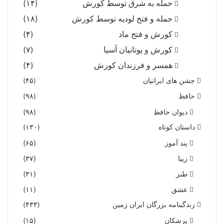
حمله به شرق توسط کورش
(۱۴)
یکى نغز بازى کند روزگار
حمله و فتح لودیه توسط کورش
(۱۸)
که بنشاندت پیش آموزگار
ز دهقان کنون بشنو این داستان
کورش و فتح ماد
(۴)
که بر خواند از گفته باستان‏
کورش و یونانیان آسیا
(۷)
همسر و فرزندان کورش
(۴)
جشن های ایرانیان
(۴۵)
حافظ
(۹۸)
دیوان حافظ
(۹۸)
داستان کوتاه
(۱۳۰)
پند آموز
(۶۵)
زیبا
(۳۷)
طنز
(۳۱)
عشق
(۱۱)
زندگینامه بزرگان ایران زمین
(۴۳۳)
پزشکان
(۱۵)