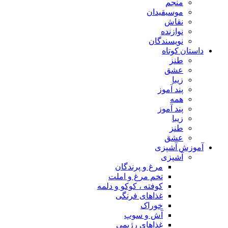
منجم
موسیقیدان
نقاش
نوازنده
نویسندگان
داستان کوتاه
طنز
عشق
زیبا
پند آموز
همه
پند آموز
زیبا
طنز
عشق
آموزش آشپزی
آشپزی
مرغ و پرندگان
تخم مرغ و املت
کوفته ، کوکو و دلمه
غذاهای فرنگی
خوراک
آش و سوپ
غذاهای رژیمی