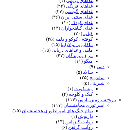
غذاهای رژیمی
(۱)
غذاهای فرنگی
(۲۲)
ز اسپ اندر آمد بدید آن سراى
غذاهای گوشتی
(۲۷)
جهاندار را سست شد دست و پاى‏
غذای سنتی ایران
(۳۶)
غذای کودک
(۱۰)
همه خانه سرگین بد از گوسفند
غذای گیاهخواران
(۱۴)
کباب
(۲۰)
یکى طاق بر پاى و جاى بلند
کوفته ، کوکو و دلمه
(۴۵)
ماکارونی و لازانیا
(۱۵)
بدو گفت چیزى ز بهر نشست
ماهی و غذاهای دریایی
(۱۵)
مرغ و پرندگان
(۴۷)
فراز آور اى مرد مهمان پرست‏
میگو
(۱۱)
دسر
(۹)
چنین داد پاسخ که بر میزبان
سالاد
(۵)
بخیره چرا خندى اى مرزبان‏
ساندویچ
(۲۵)
شیرینی
(۵)
گر افگندنى هیچ بودى مرا
.بیسکویت
(۱)
کیک و کلوچه
(۴)
مگر مرد مهمان ستودى مرا
تاریخ سرزمین پارس
(۱۱۷)
امپراتوری هخامنشیان
(۱۱۷)
نه افگندنى هست و نه خوردنى
تمام جنگ های امپراطوری هخامنشیان
(۱۵)
داریوش
(۱)
نه پوشیدنى و نه گستردنى‏
روایت کتزیاس
(۱۳)
روایت گزنفن
(۶)
بجاى دگر خانه جویى رواست