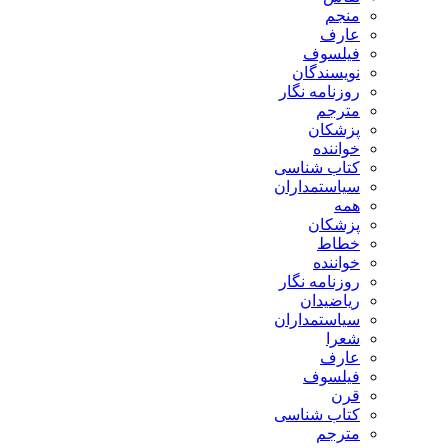
منجم
عارف
فیلسوف
نویسندگان
روزنامه نگار
مترجم
پزشکان
خواننده
کتاب شناسی
سیاستمداران
همه
پزشکان
خطاط
خواننده
روزنامه نگار
ریاضیدان
سیاستمداران
شعرا
عارف
فیلسوف
قرن
کتاب شناسی
مترجم