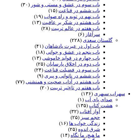
باب سوم در عشق و مستی و شور
(۳۰)
ز پیرى فرو مانده از کار کرد
باب ششم در قناعت
(۱۵)
چنین داد پاسخ که گر مهترى
باب نهم در توبه و راه صواب
(۱۹)
باب هشتم در شکر بر عافیت
(۱۳)
ندارى مکن جنگ با لشکرى‏
باب هفتم در عالم تربیت
(۲۸)
سرآغاز
(۶)
چه نامى بدو گفت فرشید ورد
گلستان سعدی
(۲۲۸)
باب اول در عبرت پادشاهان
(۴۱)
نه بوم و نه پوشش نه خواب و نه خورد
باب پنجم در عشق و جوانى
(۱۸)
باب چهارم در فواید خاموشى
(۱۳)
بدو گفت بهرام با کام خویش
باب دوم در اخلاق پارسایان
(۲۵)
باب سوم در فضیلت قناعت
(۲۴)
چرا نان نجویى بدین نام خویش‏
باب ششم در ناتوانى و پیرى
(۹)
کدیور بدو گفت کز کردگار
باب هشتم در آداب صحبت و همنشنى
(۷۷)
باب هفتم در تاءثیر تربیت
(۲۰)
سر آید مگر بر من این روزگار
سهراب سپهری
(۱۳۶)
صدای پای آب
(۱)
نیایش کنم پیش یزدان خویش
هشت کتاب
(۱۳۵)
آواز آفتاب
(۳۲)
ببینم مگر بى‏تو ویران خویش‏
حجم سبز
(۲۵)
زندگی خواب ها
(۱۶)
چرا آمدى در سراى تهى
شرق اندوه
(۲۵)
ما هیچ، ما نگاه
(۱۴)
که هرگز نبینى مهى و بهى‏