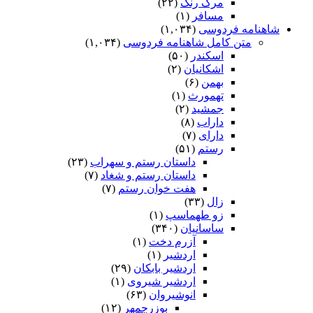
مرگ رنگ
(۲۲)
بگفت این و بگریست چندان بزار
مسافر
(۱)
شاهنامه فردوسی
(۱,۰۳۴)
که بگریخت ز آواز او شهریار
متن کامل شاهنامه فردوسی
(۱,۰۳۴)
اسکندر
(۵۰)
بخندید زان پیر و آمد براه
اشکانیان
(۲)
بهمن
(۶)
دمادم بیامد پس او سپاه‏
تهمورث
(۱)
جمشید
(۲)
چو بیرون شد از نامور شارستان
داراب
(۸)
دارای
(۷)
بپیش اندر آمد یکى خارستان‏
رستم
(۵۱)
داستان رستم و سهراب
(۲۳)
تبر داشت مردى همى کند خار
داستان رستم و شغاد
(۷)
ز لشکر بشد پیش او شهریار
هفت خوان رستم‏
(۷)
زال
(۳۳)
بدو گفت مهتر بدین شارستان
زو طهماسپ‏
(۱)
ساسانیان
(۳۴۰)
کرا دانى اى دشمن خارستان‏
آزرم دخت
(۱)
اردشیر
(۱)
چنین داد پاسخ که فرشید ورد
اردشیر بابکان
(۲۹)
اردشیر شیروی
(۱)
بماند همه ساله بى‏خواب و خورد
انوشیروان
(۶۳)
بوزرجمهر
(۱۲)
مگر گوسفندش بود صد هزار