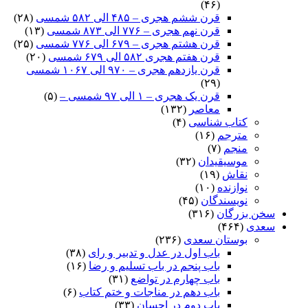
(۴۶)
بدو گفت اگر دزد شمشیر من
قرن ششم هجری – ۴۸۵ الی ۵۸۲ شمسی
(۲۸)
ببردى کنون نیستى زیر من‏
قرن نهم هجری – ۷۷۶ الی ۸۷۳ شمسی
(۱۳)
قرن هشتم هجری – ۶۷۹ الی ۷۷۶ شمسی
(۲۵)
کدیور بدو گفت زین در مرنج
قرن هفتم هجری ۵۸۲ الی ۶۷۹ شمسی
(۲۰)
قرن یازدهم هجری – ۹۷۰ الی ۱۰۶۷ شمسی
که در خان من کس نیابد سپنج‏
(۲۹)
قرن یک هجری – ۱ الی ۹۷ شمسی –
(۵)
بدو گفت شاه اى خردمند پیر
معاصر
(۱۳۲)
کتاب شناسی
(۴)
چه باشى بپیشم همى خیره خیر
مترجم
(۱۶)
منجم
(۷)
چنانچون گمانم هم از آب سرد
موسیقیدان
(۳۲)
ببخشاى اى مرد آزاد مرد
نقاش
(۱۹)
نوازنده
(۱۰)
کدیور بدو گفت کان آبگیر
نویسندگان
(۴۵)
سخن بزرگان
(۳۱۶)
بپیش است کمتر ز پرتاب تیر
سعدی
(۴۶۴)
بوستان سعدی
(۲۳۶)
بخور چند خواهى و بردار نیز
باب اول در عدل و تدبیر و رای
(۳۸)
باب پنجم در باب تسلیم و رضا
(۱۶)
چه جویى بدین بى‏نوا خانه چیز
باب چهارم در تواضع
(۳۱)
باب دهم در مناجات و ختم کتاب
(۶)
همانا بدیدى تو درویش مرد
باب دوم در احسان
(۳۳)