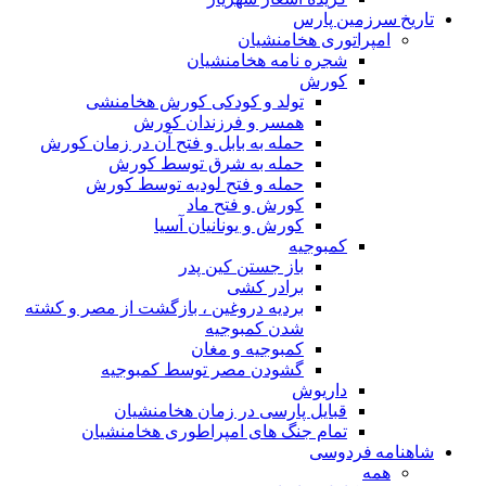
تاریخ سرزمین پارس
امپراتوری هخامنشیان
شجره نامه هخامنشیان
کورش
تولد و کودکی کورش هخامنشی
همسر و فرزندان کورش
حمله به بابل و فتح آن در زمان کورش
حمله به شرق توسط کورش
حمله و فتح لودیه توسط کورش
کورش و فتح ماد
کورش و یونانیان آسیا
کمبوجیه
باز جستن کین پدر
برادر کشی
بردیه دروغین ، بازگشت از مصر و کشته
شدن کمبوجیه
کمبوجیه و مغان
گشودن مصر توسط کمبوجیه
داریوش
قبایل پارسی در زمان هخامنشیان
تمام جنگ های امپراطوری هخامنشیان
شاهنامه فردوسی
همه