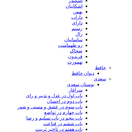
اسکندر
اشکانیان
بهمن
داراب
دارای
رستم
زال
ساسانیان
زو طهماسپ‏
ضحاک
فریدون
تهمورث
حافظ
دیوان حافظ
سعدی
بوستان سعدی
سرآغاز
باب اول در عدل و تدبیر و رای
باب دوم در احسان
باب سوم در عشق و مستی و شور
باب چهارم در تواضع
باب پنجم در باب تسلیم و رضا
باب ششم در قناعت
باب هفتم در تاءثیر تربیت