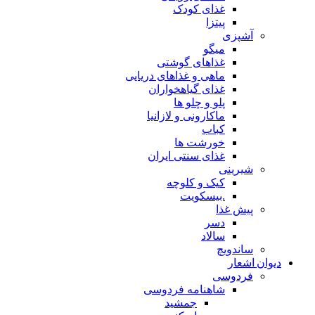
غذای کودک
پیتزا
آشپزی
میگو
غذاهای گوشتی
ماهی و غذاهای دریایی
غذای گیاهخواران
پلو و چلو ها
ماکارونی و لازانیا
کباب
خورشت ها
غذای سنتی ایران
شیرینی
کیک و کلوچه
.بیسکویت
پیش غذا
دسر
سالاد
ساندویچ
دیوان اشعار
فردوسی
شاهنامه فردوسی
جمشید