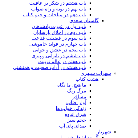
باب هشتم در شکر بر عافیت
باب نهم در توبه و راه صواب
باب دهم در مناجات و ختم کتاب
گلستان سعدی
باب اول در عبرت پادشاهان
باب دوم در اخلاق پارسایان
باب سوم در فضیلت قناعت
باب چهارم در فواید خاموشى
باب پنجم در عشق و جوانى
باب ششم در ناتوانى و پیرى
باب هفتم در عالم تربیت
باب هشتم در آداب صحبت و همنشنى
سهراب سپهری
هشت کتاب
ما هیچ، ما نگاه
مرگ رنگ
مسافر
آواز آفتاب
زندگی خواب ها
شرق اندوه
حجم سبز
صدای پای آب
شهریار
گزیده اشعار شهریار