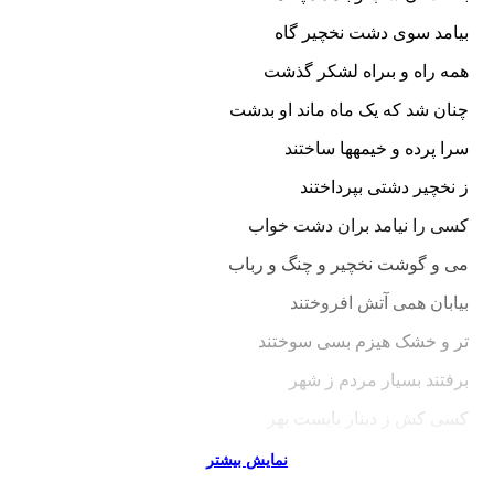
بیامد سوى دشت نخچیر گاه‏
همه راه و بى‏راه لشکر گذشت
چنان شد که یک ماه ماند او بدشت‏
سرا پرده و خیمه‏ها ساختند
ز نخچیر دشتى بپرداختند
کسى را نیامد بران دشت خواب
مى و گوشت نخچیر و چنگ و رباب‏
بیابان همى آتش افروختند
تر و خشک هیزم بسى سوختند
برفتند بسیار مردم ز شهر
کسى کش ز دینار بایست بهر
بخفت آن شب و بامداد پگاه
نمایش بیشتر