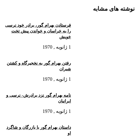
بیامد سوى دشت نخچیر گاه‏
نوشته های مشابه
همه راه و بى‏راه لشکر گذشت
چنان شد که یک ماه ماند او بدشت‏
فرستادن بهرام گور، برادر خود نرسى
را به خراسان و خواندن پیش تخت
سرا پرده و خیمه‏ها ساختند
خویش
ز نخچیر دشتى بپرداختند
1 ژانویه , 1970
کسى را نیامد بران دشت خواب
رفتن بهرام گور به نخجیرگاه و کشتن
مى و گوشت نخچیر و چنگ و رباب‏
شیران
بیابان همى آتش افروختند
1 ژانویه , 1970
تر و خشک هیزم بسى سوختند
نامه بهرام گور نزد برادرش- نرسى و
برفتند بسیار مردم ز شهر
ایرانیان
کسى کش ز دینار بایست بهر
1 ژانویه , 1970
همى بود چندى خرید و فروخت
داستان بهرام گور با بازرگان و شاگرد
بیابان ز لشکر همى بر فروخت‏
او