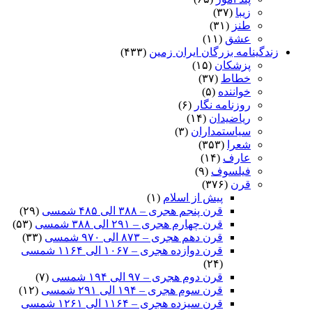
که آمد بخان تو سرگین فگند
زیبا
(۳۷)
چنین داد پاسخ که شب تیره شد
طنز
(۳۱)
عشق
(۱۱)
مرا سر ز گفتار تو خیره شد
زندگینامه بزرگان ایران زمین
(۴۳۳)
پزشکان
(۱۵)
یکى خانه بگزین که یابى پلاس
خطاط
(۳۷)
خواننده
(۵)
خداوند آن خانه دارد سپاس‏
روزنامه نگار
(۶)
ریاضیدان
(۱۴)
چه باشى بنزدیکى شور بخت
سیاستمداران
(۳)
شعرا
(۳۵۳)
که بستر کند شب ز برگ درخت‏
عارف
(۱۴)
فیلسوف
(۹)
بزر تیغ دارى بزر بر رکیب
قرن
(۳۷۶)
نباید که آید ز دزدت نهیب‏
پیش از اسلام
(۱)
قرن پنجم هجری – ۳۸۸ الی ۴۸۵ شمسی
(۲۹)
ز یزدان بترس و ز من دور باش
قرن چهارم هجری – ۲۹۱ الی ۳۸۸ شمسی
(۵۳)
قرن دهم هجری – ۸۷۳ الی ۹۷۰ شمسی
(۳۳)
بهر کار چون من تو رنجور باش‏
قرن دوازده هجری – ۱۰۶۷ الی ۱۱۶۴ شمسی
(۲۴)
چو خانه برین گونه ویران بود
قرن دوم هجری – ۹۷ الی ۱۹۴ شمسی
(۷)
قرن سوم هجری – ۱۹۴ الی ۲۹۱ شمسی
(۱۲)
گذرگاه دزدان و شیران بود
قرن سیزده هجری – ۱۱۶۴ الی ۱۲۶۱ شمسی