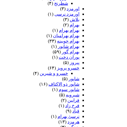
شطرنج
(۴)
همان اسپ و استر بود زین شمار
اورمزد
(۳)
اورمزد نرسى‏
(۱)
زمین پر ز آگنده دینار اوست
بلاش
(۳)
بهرام
(۲)
که مه مغز بادش بتن بر مه پوست‏
بهرام بهرام
(۱)
بهرام بهرامیان‏
(۱)
شکم گرسنه مانده تن برهنه
بهرام چوبینه
(۳۳)
بهرام شاپور
(۱)
نه فرزند و خویش و نه بار و بنه‏
بهرام گور
(۵۹)
پوران دخت
(۱)
اگر کشتمندش فروشد بزر
پیروز
(۵)
یکى خانه بومش کند پر گهر
خسرو پرویز
(۶۴)
خسرو و شیرین
(۴)
شبانش همى گوشت جوشد بشیر
شاپور
(۵)
شاپور ذو الاکتاف
(۱۶)
خود او نان ارزن خورد با پنیر
شاپور سوم‏
(۱)
شیرویه
(۵)
دو جامه ندیدست هرگز بهم
فرایین
(۲)
فرخ زاد
(۱)
از ویست هم بر تن او ستم‏
قباد
(۹)
نرسئ بهرام‏
(۱)
چنین گفت با خار زن شهریار
هرمزد
(۱۳)