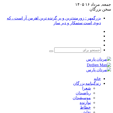
جمعه, مرداد ۱۶ ۱۴۰۵
سخن بزرگان
بزرگمهر : زورمندترین و پر گزنده ترین اهرمن آز است ، که
دیوی است ستمکار و دیر ساز
فیس
X
بوک
یوتیوب
اینستاگرام
جستجو
برای
خانه
زندگینامه بزرگان
شعرا
ریاضیدان
موسیقیدان
نوازنده
خطاط
نقاش