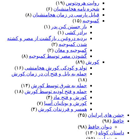
روایت هرودتوس
(۱۹)
شجره نامه هخامنشیان
(۶)
که ایدر همه کارها بى‏نواست‏
قبایل پارسی در زمان هخامنشیان
(۸)
ورا گفت بالش نگه کن یکى
کمبوجیه
(۱۵)
باز جستن کین پدر
(۱)
که تا برنشینم برو اندکى‏
برادر کشی
(۱)
بردیه دروغین ، بازگشت از مصر و کشته
بدو گفت ایدر نه جاى نکوست
شدن کمبوجیه
(۲)
کمبوجیه و مغان
(۲)
همانا ترا شیر مرغ آرزوست‏
گشودن مصر توسط کمبوجیه
(۸)
کورش
(۸۹)
پس انگاه گفتش که شیر آر گرم
تولد و کودکی کورش هخامنشی
(۱۶)
حمله به بابل و فتح آن در زمان کورش
چنان چون بیابى یکى نان نرم‏
(۱۸)
چنین داد پاسخ که ایدون گمان
حمله به شرق توسط کورش
(۱۴)
حمله و فتح لودیه توسط کورش
(۱۸)
که خوردى و گشتى ازو شادمان‏
کورش و فتح ماد
(۴)
کورش و یونانیان آسیا
(۷)
اگر نان بدى در تنم جان بدى
همسر و فرزندان کورش
(۴)
جشن های ایرانیان
(۴۵)
اگر چند جانم به از نان بدى‏
حافظ
(۹۸)
دیوان حافظ
(۹۸)
بدو گفت گر نیستت گوسفند
داستان کوتاه
(۱۳۰)
پند آموز
(۶۵)