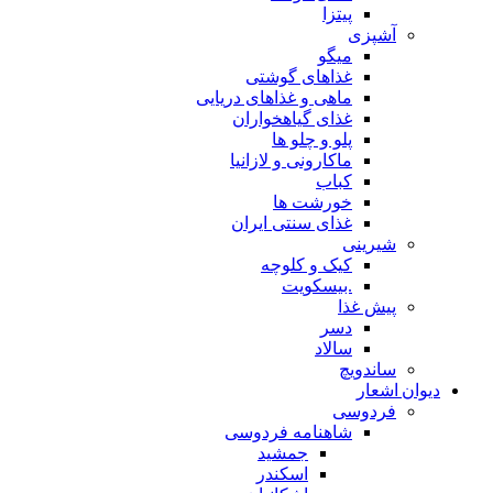
پیتزا
آشپزی
میگو
غذاهای گوشتی
ماهی و غذاهای دریایی
غذای گیاهخواران
پلو و چلو ها
ماکارونی و لازانیا
کباب
خورشت ها
غذای سنتی ایران
شیرینی
کیک و کلوچه
.بیسکویت
پیش غذا
دسر
سالاد
ساندویچ
دیوان اشعار
فردوسی
شاهنامه فردوسی
جمشید
اسکندر