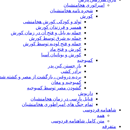
امپراتوری هخامنشیان
شجره نامه هخامنشیان
کورش
تولد و کودکی کورش هخامنشی
همسر و فرزندان کورش
حمله به بابل و فتح آن در زمان کورش
حمله به شرق توسط کورش
حمله و فتح لودیه توسط کورش
کورش و فتح ماد
کورش و یونانیان آسیا
کمبوجیه
باز جستن کین پدر
برادر کشی
بردیه دروغین ، بازگشت از مصر و کشته شد
کمبوجیه و مغان
گشودن مصر توسط کمبوجیه
داریوش
قبایل پارسی در زمان هخامنشیان
تمام جنگ های امپراطوری هخامنشیان
شاهنامه فردوسی
همه
متن کامل شاهنامه فردوسی
متفرقه