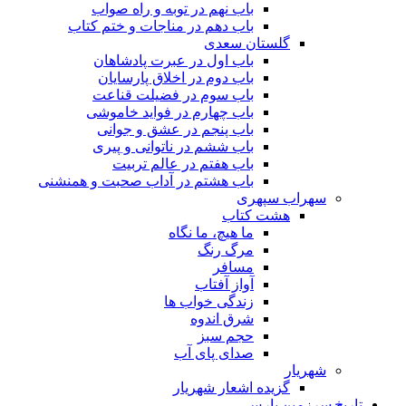
باب نهم در توبه و راه صواب
باب دهم در مناجات و ختم کتاب
گلستان سعدی
باب اول در عبرت پادشاهان
باب دوم در اخلاق پارسایان
باب سوم در فضیلت قناعت
باب چهارم در فواید خاموشى
باب پنجم در عشق و جوانى
باب ششم در ناتوانى و پیرى
باب هفتم در عالم تربیت
باب هشتم در آداب صحبت و همنشنى
سهراب سپهری
هشت کتاب
ما هیچ، ما نگاه
مرگ رنگ
مسافر
آواز آفتاب
زندگی خواب ها
شرق اندوه
حجم سبز
صدای پای آب
شهریار
گزیده اشعار شهریار
تاریخ سرزمین پارس