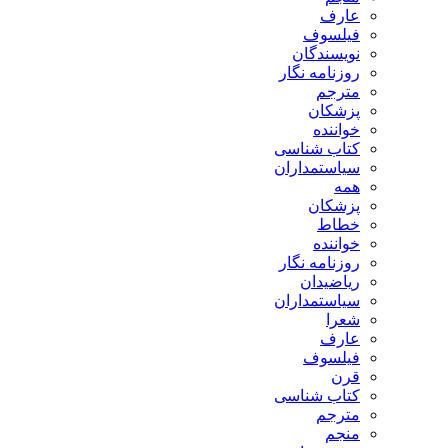
عارف
فیلسوف
نویسندگان
روزنامه نگار
مترجم
پزشکان
خواننده
کتاب شناسی
سیاستمداران
همه
پزشکان
خطاط
خواننده
روزنامه نگار
ریاضیدان
سیاستمداران
شعرا
عارف
فیلسوف
قرن
کتاب شناسی
مترجم
منجم