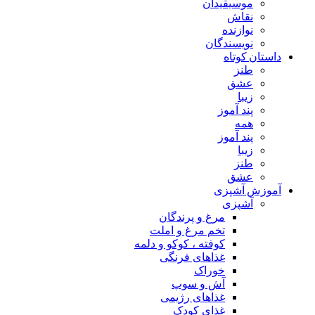
موسیقیدان
نقاش
نوازنده
نویسندگان
داستان کوتاه
طنز
عشق
زیبا
پند آموز
همه
پند آموز
زیبا
طنز
عشق
آموزش آشپزی
آشپزی
مرغ و پرندگان
تخم مرغ و املت
کوفته ، کوکو و دلمه
غذاهای فرنگی
خوراک
آش و سوپ
غذاهای رژیمی
غذای کودک