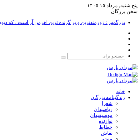
پنج شنبه, مرداد ۱۵ ۱۴۰۵
سخن بزرگان
بزرگمهر : زورمندترین و پر گزنده ترین اهرمن آز است ، که دی
فیس
X
بوک
یوتیوب
اینستاگرام
جستجو
برای
خانه
زندگینامه بزرگان
شعرا
ریاضیدان
موسیقیدان
نوازنده
خطاط
نقاش
منجم