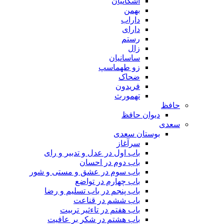
اشکانیان
بهمن
داراب
دارای
رستم
زال
ساسانیان
زو طهماسپ‏
ضحاک
فریدون
تهمورث
حافظ
دیوان حافظ
سعدی
بوستان سعدی
سرآغاز
باب اول در عدل و تدبیر و رای
باب دوم در احسان
باب سوم در عشق و مستی و شور
باب چهارم در تواضع
باب پنجم در باب تسلیم و رضا
باب ششم در قناعت
باب هفتم در تاءثیر تربیت
باب هشتم در شکر بر عافیت